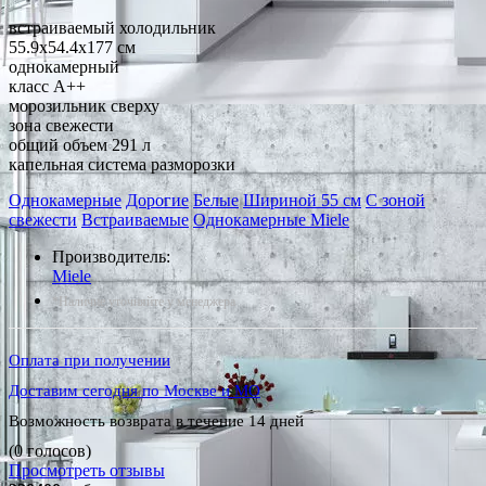
встраиваемый холодильник
55.9x54.4x177 см
однокамерный
класс A++
морозильник сверху
зона свежести
общий объем 291 л
капельная система разморозки
Однокамерные
Дорогие
Белые
Шириной 55 см
С зоной
свежести
Встраиваемые
Однокамерные Miele
Производитель:
Miele
*Наличие уточняйте у менеджера
Оплата при получении
Доставим сегодня по Москве и МО
Возможность возврата в течение 14 дней
(0 голосов)
Просмотреть отзывы