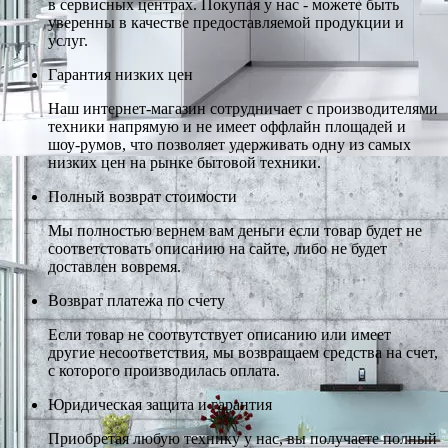
в сервисных центрах. Покупая у нас - можете быть
уверенны в качестве предоставляемой продукции и
услуг.
Гарантия низких цен
Наш интернет-магазин сотрудничает с производителями
техники напрямую и не имеет оффлайн площадей и
шоу-румов, что позволяет удерживать одну из самых
низких цен на рынке бытовой техники.
Полный возврат стоимости
Мы полностью вернем вам деньги если товар будет не
соответстовать описанию на сайте, либо не будет
доставлен вовремя.
Возврат платежа по счету
Если товар не соотвутствует описанию или имеет
другие несоответствия, мы возвращаем средства на счет,
с которого производилась оплата.
Юридическая защита и гарантия
Приобретая любую технику у нас, вы получаете полный