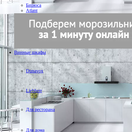
Бирюса
Atlant
Винные шкафы
Dunavox
Liebherr
Для ресторана
Для дома