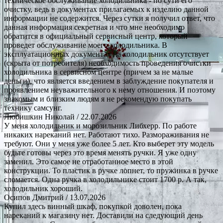
техническое обслуживание холодильника - по сути его
очистку, ведь в документах прилагаемых к изделию данной
информации не содержится. Через сутки я получил ответ, что
данная информация секретная и что мне необходимо
обратится в официальный сервисный центр, который
проведет обслуживание моего холодильника. В
эксплуатационных документах на холодильник отсутствует
(скрыта от потребителя) необходимость проведения очистки
холодильника в сервисном центре (причем за не малые
деньги), что является введением в заблуждение покупателя и
проявлением неуважительного к нему отношения. И поэтому
знакомым и близким людям я не рекомендую покупать
технику самсунг.
Любишкин Николай
/ 22.07.2026
У меня холодильник и морозильник Либхерр. По работе
никаких нареканий нет. Работают тихо. Размораживания не
требуют. Они у меня уже более 5 лет. Кто выберет эту модель
будьте готовы через это время менять ручки. Я уже одну
заменил. Это самое не отработанное место в этой
конструкции. То пластик в ручке лопнет, то пружинка в ручке
сломается. Одна ручка в холодильнике стоит 1700 р. А так,
холодильник хороший.
Осипов Дмитрий
/ 13.07.2026
Купил здесь винный шкаф, покупкой доволен, пока
нареканий к магазину нет. Доставили на следующий день