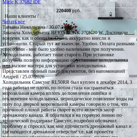
Miele K 37682 iDF
220400
руб.
Наши клиенты /
Читать все
Татьяна Николаевна
/ 30.07.2026
Заказала Холодильник BEKO RCNK 270K20 W. Доставили
вовремя. как и обещали. Очень аккуратно внесли и
установили. Старый тут же вынесли. Удобно. Оплата разными
способами - мне было удобно наличными при получении.
Холодильник. работает тише старого. При установке
получила полную информацию об установке холодильника
или вызове мастера для установки холодильника.
Представлен полный пакет документов, без напоминаний
Андрей
/ 25.07.2026
Холодильник Самсунг RL50RR был куплен в декабре 2014, 3
года работал не плохо, но потом стала настраиваться
морозильная камера вплоть до появления ошибки и
отключения холодильника, периодическое появление воды на
полу под дверкой морозильной камеры говорило о том, что
причиной плохой работы скорее всего является засор
дренажного канала. Я обратился в на горячую линию по
технической поддержке Самсунг, подробно обозначил
проблему и спросил, как мне прочистить дренажный канал и
где находится дренажное отверстие т.е. как провести