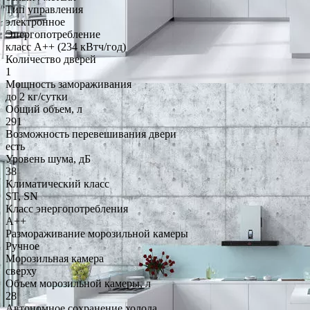
Тип управления
электронное
Энергопотребление
класс A++ (234 кВтч/год)
Количество дверей
1
Мощность замораживания
до 2 кг/cутки
Общий объем, л
291
Возможность перевешивания двери
есть
Уровень шума, дБ
38
Климатический класс
ST, SN
Класс энергопотребления
A++
Размораживание морозильной камеры
Ручное
Морозильная камера
сверху
Объем морозильной камеры, л
28
Автономное сохранение холода