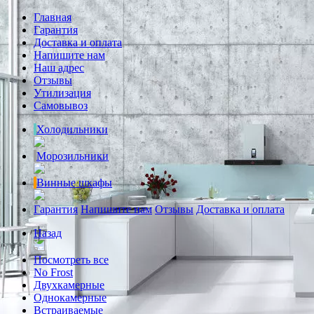
Главная
Гарантия
Доставка и оплата
Напишите нам
Наш адрес
Отзывы
Утилизация
Самовывоз
Холодильники
Морозильники
Винные шкафы
Гарантия
Напишите нам
Отзывы
Доставка и оплата
Назад
Посмотреть все
No Frost
Двухкамерные
Однокамерные
Встраиваемые