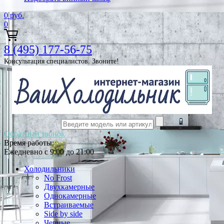
0
руб.
0
8 (495) 177-56-75
Консультация специалистов. Звоните!
Обратный звонок
Время работы:
Ежедневно с 9:00 до 21:00
Холодильники
No Frost
Двухкамерные
Однокамерные
Встраиваемые
Side by side
Черные