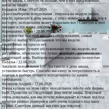
после заказа. Советую тк больше, чем у них предложений,
нигде не нашёл
Бурдасов Илья
/ 05.07.2026
Долго выбирали холодильник , сошлись на модели марки
hitachi, привезли в день заказа , с этого момента и до сих пор в
восторге, холодильник может буквально все ! Советую и этот
магазин и эту марку для покупки.
Кормышева Алена
/ 28.06.2026
Достоинства: быстрая доставка.обслуживание, самый
большой выбор холодильников что мы видели.
Недостатки: их просто нет.
Комментарии: лучшее обслуживание что мы видели, все
рассказали, объяснили что лучше подойдёт , доставили на
следующий день. Выбором магазина довольны полностью
Наталья
/ 22.06.2026
Заказали холодильник LG. Доставили в день заказа,
установили быстро. Спасибо магазину за оперативность и
помощь в выборе лучшего холодильника по нашем
требования.
Филипов Андрей
/ 17.06.2026
Вчера купили на этом сайте холодильник side-by-side фирмы
bosh. Привезли на следующий день после заказа. Покупкой
очень довольны, как мы хотели выкидывает в стакан лед под
напитки разных размеров и цвет очень подошел под нашу
кухню. Советуем данный магазин для покупок.