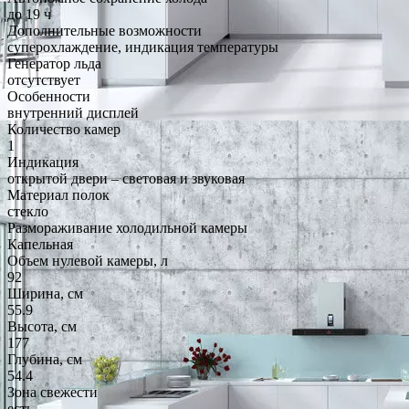
до 19 ч
Дополнительные возможности
суперохлаждение, индикация температуры
Генератор льда
отсутствует
Особенности
внутренний дисплей
Количество камер
1
Индикация
открытой двери – световая и звуковая
Материал полок
стекло
Размораживание холодильной камеры
Капельная
Объем нулевой камеры, л
92
Ширина, см
55.9
Высота, см
177
Глубина, см
54.4
Зона свежести
есть