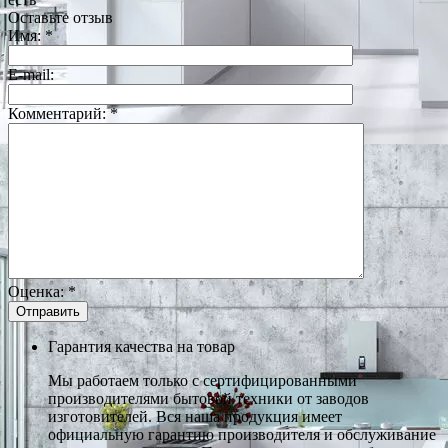
Оставьте отзыв
Имя:
*
E-mail:
Комментарий:
*
Оценка:
*
Гарантия качества на товар
Мы работаем только с сертифицированными
производителями бытовой техники от заводов
изготовителей. Вся наша продукция имеет
официальную гарантию производителя и обслуживание