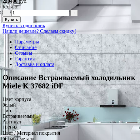
220400
руб.
Кол-во:
−
+
Купить
Купить в один клик
Нашли дешевле? Сделаем скидку!
Параметры
Описание
Отзывы
Гарантия
Доставка и оплата
Описание Встраиваемый холодильник
Miele K 37682 iDF
Цвет корпуса
белый
Тип
Встраиваемый
Артикул
102692
Цвет / Материал покрытия
белый / металл