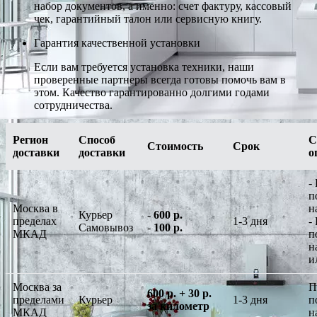
набор документов, а именно: счет фактуру, кассовый
чек, гарантийный талон или сервисную книгу.
Гарантия качественной установки
Если вам требуется установка техники, наши
проверенные партнеры всегда готовы помочь вам в
этом. Качество гарантированно долгими годами
сотрудничества.
Регион
Способ
С
Стоимость
Срок
доставки
доставки
о
-
п
Москва в
н
Курьер
-
600 р.
пределах
1-3 дня
-
Самовывоз
-
100 р.
МКАД
п
н
и
Москва за
П
600 р. + 30 р.
пределами
Курьер
1-3 дня
п
за километр
МКАД
н