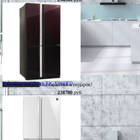
Холодильник Sharp SJGX98PRD
Сезонная скидка
Год гарантии в подарок!
238780
руб.