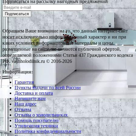
Подписаться на рассылку выгодных предложений
Подписаться
Обращаем Ваше внимание на то, что данный интернет-сайт
носит исключительно информационный характер и ни при
каких условиях информационные материалы и цены,
размещенные на сайте, не являются публичной офертой,
определяемой положениями Статьи 437 Гражданского кодекса
РФ. vashholodilnik.ru © 2016-2026
Информация:
Гарантия
Пункты выдачи по всей России
Доставка и оплата
Напишите нам
Наш адрес
Отзывы
Отзывы о холодильниках
Помощь покупателю
Утилизация техники
Политика конфиденциальности