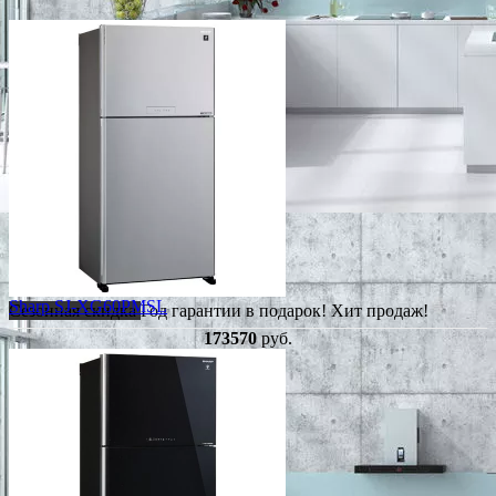
Sharp SJ-XG60PMSL
Сезонная скидка
Год гарантии в подарок!
Хит продаж!
173570
руб.