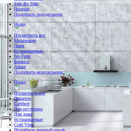
Side By Side
Черные
Подобрать холодильник
Назад
Посмотреть все
Маленькие
Лари
Встраиваемые
No Frost
Бирюса
Atlant
Подобрать морозильник
Назад
Посмотреть все
Dunavox
Liebherr
Для ресторана
Для дома
Встраиваемые
Cold Vine
Подобрать винный шкаф