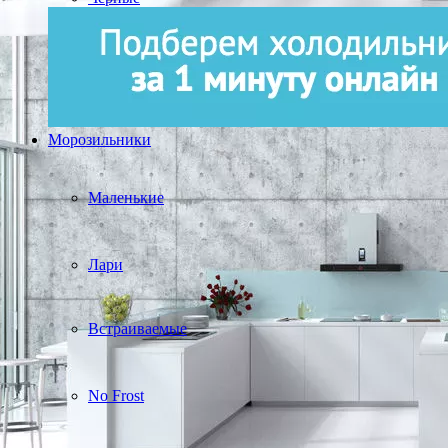
Морозильники
Маленькие
Лари
Встраиваемые
No Frost