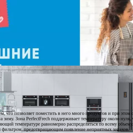
, что позволяет поместить в него много продуктов и при этом 
а зиму. Зона PerfectFrech поддерживает температуру около нуля
ляющий температуре равномерно распределяться по всему объем
м фильтром, предотвращающим появление неприятных запахов.