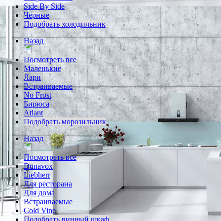
Side By Side
Черные
Подобрать холодильник
Назад
Посмотреть все
Маленькие
Лари
Встраиваемые
No Frost
Бирюса
Atlant
Подобрать морозильник
Назад
Посмотреть все
Dunavox
Liebherr
Для ресторана
Для дома
Встраиваемые
Cold Vine
Подобрать винный шкаф