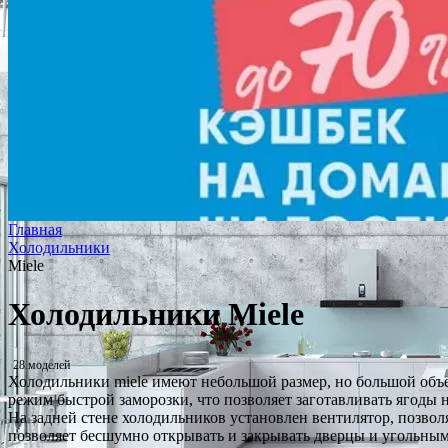
Главная
Холодильники
Miele
Холодильники Miele
28 моделей
Холодильники miele имеют небольшой размер, но большой объем
режим быстрой заморозки, что позволяет заготавливать ягоды н
На задней стене холодильников установлен вентилятор, позво
позволяет бесшумно открывать и закрывать дверцы и угольны