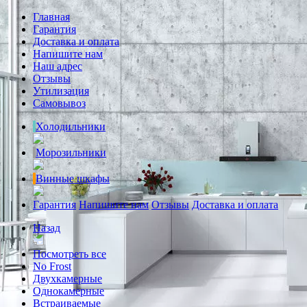
Главная
Гарантия
Доставка и оплата
Напишите нам
Наш адрес
Отзывы
Утилизация
Самовывоз
Холодильники
Морозильники
Винные шкафы
Гарантия
Напишите нам
Отзывы
Доставка и оплата
Назад
Посмотреть все
No Frost
Двухкамерные
Однокамерные
Встраиваемые