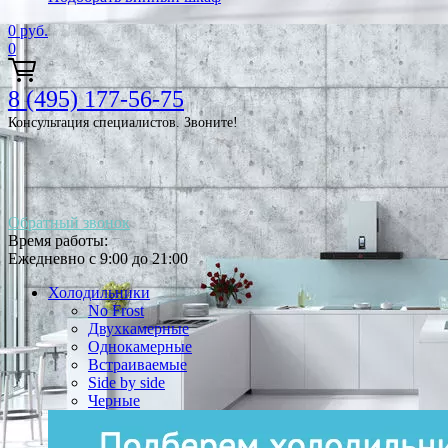
0
руб.
0
8 (495) 177-56-75
Консультация специалистов. Звоните!
Обратный звонок
Время работы:
Ежедневно с 9:00 до 21:00
Холодильники
No Frost
Двухкамерные
Однокамерные
Встраиваемые
Side by side
Черные