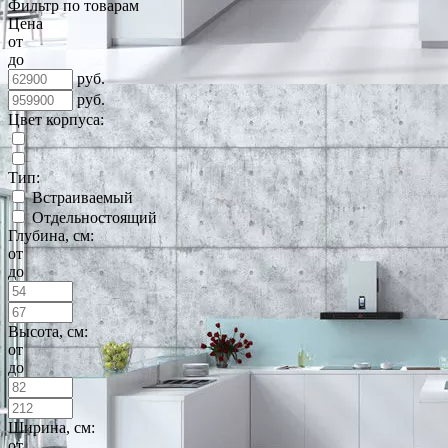
Фильтр по товарам
Цена
от
до
руб.
руб.
Цвет корпуса:
Тип:
Встраиваемый
Отдельностоящий
Глубина, см:
от
до
Высота, см:
от
до
Ширина, см:
от