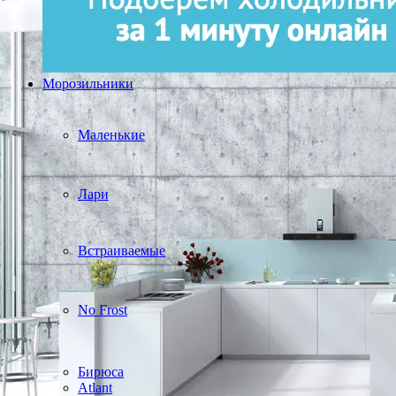
Морозильники
Маленькие
Лари
Встраиваемые
No Frost
Бирюса
Atlant