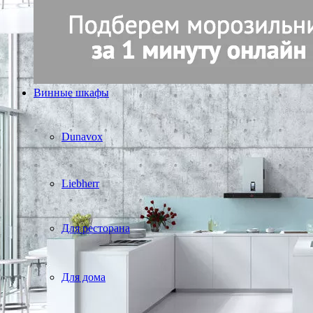
Винные шкафы
Dunavox
Liebherr
Для ресторана
Для дома