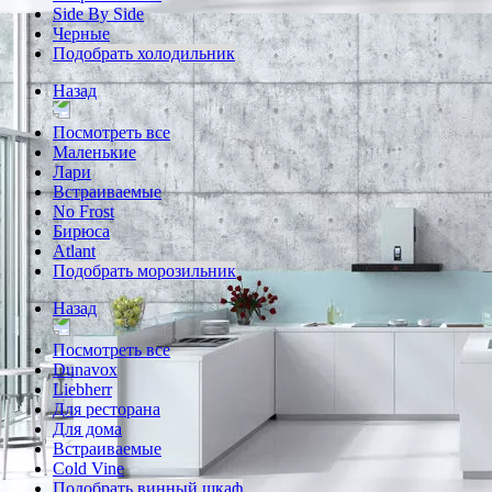
Side By Side
Черные
Подобрать холодильник
Назад
Посмотреть все
Маленькие
Лари
Встраиваемые
No Frost
Бирюса
Atlant
Подобрать морозильник
Назад
Посмотреть все
Dunavox
Liebherr
Для ресторана
Для дома
Встраиваемые
Cold Vine
Подобрать винный шкаф