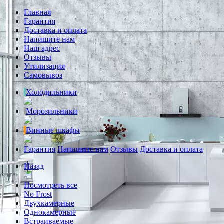
Главная
Гарантия
Доставка и оплата
Напишите нам
Наш адрес
Отзывы
Утилизация
Самовывоз
Холодильники
Морозильники
Винные шкафы
Гарантия
Напишите нам
Отзывы
Доставка и оплата
Назад
Посмотреть все
No Frost
Двухкамерные
Однокамерные
Встраиваемые