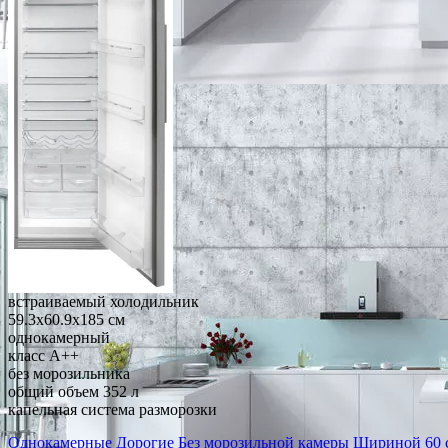
встраиваемый холодильник
59.3x60.9x185 см
однокамерный
класс A++
без морозильника
общий объем 352 л
капельная система разморозки
Однокамерные
Дорогие
Без морозильной камеры
Шириной 60 