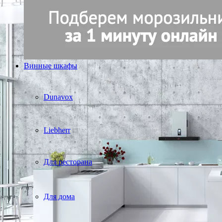
Винные шкафы
Dunavox
Liebherr
Для ресторана
Для дома