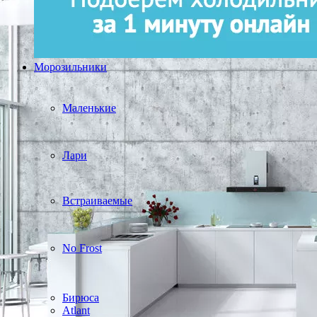
Морозильники
Маленькие
Лари
Встраиваемые
No Frost
Бирюса
Atlant