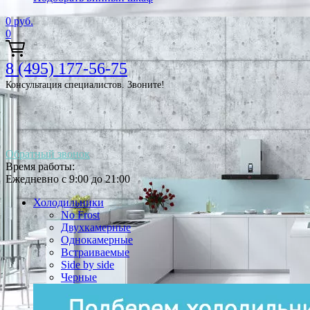
0
руб.
0
8 (495) 177-56-75
Консультация специалистов. Звоните!
Обратный звонок
Время работы:
Ежедневно с 9:00 до 21:00
Холодильники
No Frost
Двухкамерные
Однокамерные
Встраиваемые
Side by side
Черные