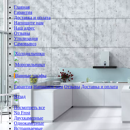
Главная
Гарантия
Доставка и оплата
Напишите нам
Наш адрес
Отзывы
Утилизация
Самовывоз
Холодильники
Морозильники
Винные шкафы
Гарантия
Напишите нам
Отзывы
Доставка и оплата
Назад
Посмотреть все
No Frost
Двухкамерные
Однокамерные
Встраиваемые