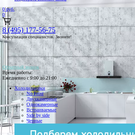
0
руб.
0
8 (495) 177-56-75
Консультация специалистов. Звоните!
Обратный звонок
Время работы:
Ежедневно с 9:00 до 21:00
Холодильники
No Frost
Двухкамерные
Однокамерные
Встраиваемые
Side by side
Черные