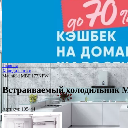
Главная
Холодильники
Maunfeld MBF.177NFW
Встраиваемый холодильник 
Артикул:
105444