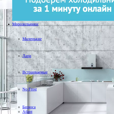
Морозильники
Маленькие
Лари
Встраиваемые
No Frost
Бирюса
Atlant