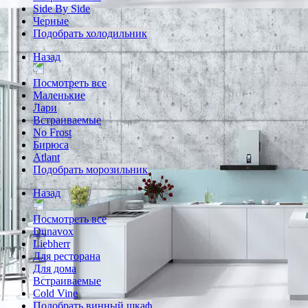
Side By Side
Черные
Подобрать холодильник
Назад
Посмотреть все
Маленькие
Лари
Встраиваемые
No Frost
Бирюса
Atlant
Подобрать морозильник
Назад
Посмотреть все
Dunavox
Liebherr
Для ресторана
Для дома
Встраиваемые
Cold Vine
Подобрать винный шкаф