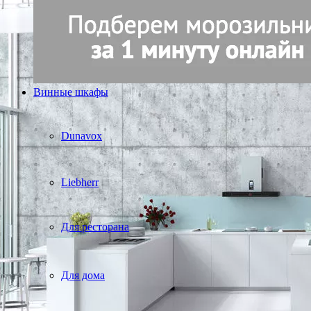
Винные шкафы
Dunavox
Liebherr
Для ресторана
Для дома