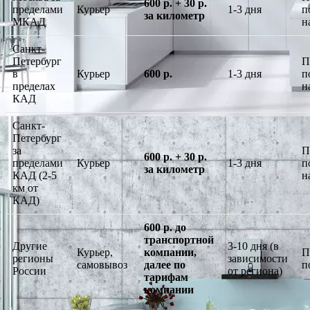
600 р. + 30 р.
пределами
Курьер
1-3 дня
п
за километр
МКАД
н
Санкт-
Петербург
П
в
Курьер
600 р.
1-3 дня
п
пределах
н
КАД
Санкт-
Петербург
за
П
600 р. + 30 р.
пределами
Курьер
1-3 дня
п
за километр
КАД (2-5
н
км от
КАД)
600 р. до
транспортной
Другие
3-10 дня (в
Курьер,
компании,
П
регионы
зависимости
самовывоз
далее по
п
России
от региона)
тарифам
компании