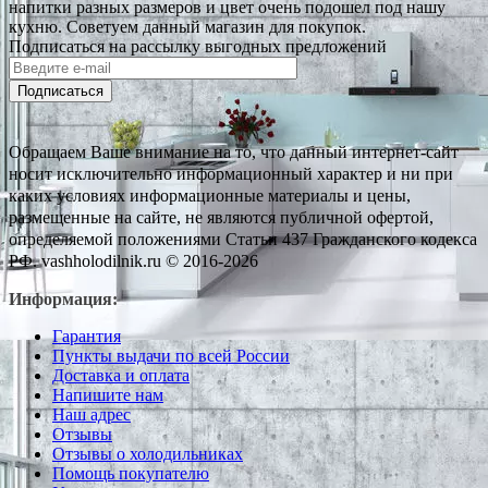
напитки разных размеров и цвет очень подошел под нашу
кухню. Советуем данный магазин для покупок.
Подписаться на рассылку выгодных предложений
Подписаться
Обращаем Ваше внимание на то, что данный интернет-сайт
носит исключительно информационный характер и ни при
каких условиях информационные материалы и цены,
размещенные на сайте, не являются публичной офертой,
определяемой положениями Статьи 437 Гражданского кодекса
РФ. vashholodilnik.ru © 2016-2026
Информация:
Гарантия
Пункты выдачи по всей России
Доставка и оплата
Напишите нам
Наш адрес
Отзывы
Отзывы о холодильниках
Помощь покупателю