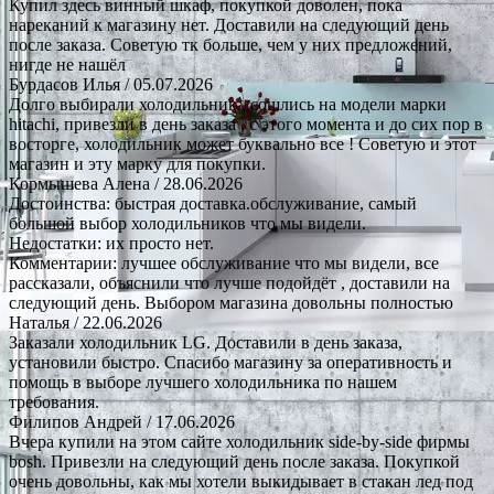
Купил здесь винный шкаф, покупкой доволен, пока
нареканий к магазину нет. Доставили на следующий день
после заказа. Советую тк больше, чем у них предложений,
нигде не нашёл
Бурдасов Илья
/ 05.07.2026
Долго выбирали холодильник , сошлись на модели марки
hitachi, привезли в день заказа , с этого момента и до сих пор в
восторге, холодильник может буквально все ! Советую и этот
магазин и эту марку для покупки.
Кормышева Алена
/ 28.06.2026
Достоинства: быстрая доставка.обслуживание, самый
большой выбор холодильников что мы видели.
Недостатки: их просто нет.
Комментарии: лучшее обслуживание что мы видели, все
рассказали, объяснили что лучше подойдёт , доставили на
следующий день. Выбором магазина довольны полностью
Наталья
/ 22.06.2026
Заказали холодильник LG. Доставили в день заказа,
установили быстро. Спасибо магазину за оперативность и
помощь в выборе лучшего холодильника по нашем
требования.
Филипов Андрей
/ 17.06.2026
Вчера купили на этом сайте холодильник side-by-side фирмы
bosh. Привезли на следующий день после заказа. Покупкой
очень довольны, как мы хотели выкидывает в стакан лед под