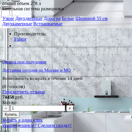
общий объем 278 л
капельная система разморозки
Узкие
Двухдверные
Дорогие
Белые
Шириной 55 см
Двухкамерные
Встраиваемые
Производитель:
Fulgor
*Наличие уточняйте у менеджера
Оплата при получении
Доставим сегодня по Москве и МО
Возможность возврата в течение 14 дней
(0 голосов)
Просмотреть отзывы
74450
руб.
Кол-во:
−
+
Купить
Купить в один клик
Нашли дешевле? Сделаем скидку!