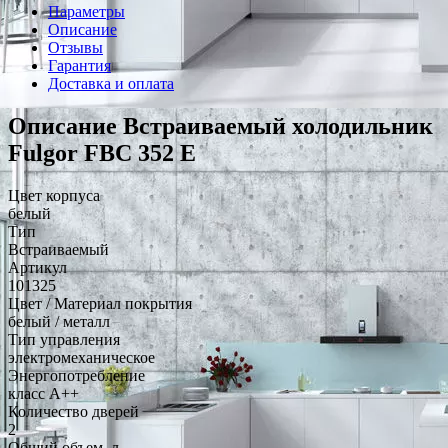
Параметры
Описание
Отзывы
Гарантия
Доставка и оплата
Описание Встраиваемый холодильник
Fulgor FBC 352 E
Цвет корпуса
белый
Тип
Встраиваемый
Артикул
101325
Цвет / Материал покрытия
белый / металл
Тип управления
электромеханическое
Энергопотребление
класс A++
Количество дверей
2
Общий объем, л