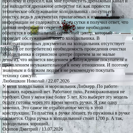
проблему и спросил, как мне прочистить дренажный канал и
где находится дренажное отверстие т.е. как провести
техническое обслуживание холодильника - по сути его
очистку, ведь в документах прилагаемых к изделию данной
информации не содержится. Через сутки я получил ответ, что
данная информация секретная и что мне необходимо
обратится в официальный сервисный центр, который
проведет обслуживание моего холодильника. В
эксплуатационных документах на холодильник отсутствует
(скрыта от потребителя) необходимость проведения очистки
холодильника в сервисном центре (причем за не малые
деньги), что является введением в заблуждение покупателя и
проявлением неуважительного к нему отношения. И поэтому
знакомым и близким людям я не рекомендую покупать
технику самсунг.
Любишкин Николай
/ 22.07.2026
У меня холодильник и морозильник Либхерр. По работе
никаких нареканий нет. Работают тихо. Размораживания не
требуют. Они у меня уже более 5 лет. Кто выберет эту модель
будьте готовы через это время менять ручки. Я уже одну
заменил. Это самое не отработанное место в этой
конструкции. То пластик в ручке лопнет, то пружинка в ручке
сломается. Одна ручка в холодильнике стоит 1700 р. А так,
холодильник хороший.
Осипов Дмитрий
/ 13.07.2026