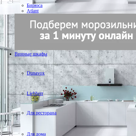
Бирюса
Atlant
Винные шкафы
Dunavox
Liebherr
Для ресторана
Для дома