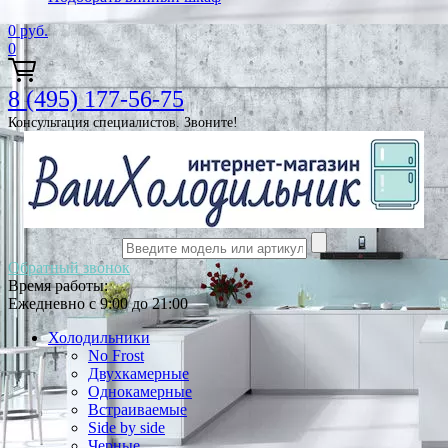
0
руб.
0
8 (495) 177-56-75
Консультация специалистов. Звоните!
Обратный звонок
Время работы:
Ежедневно с 9:00 до 21:00
Холодильники
No Frost
Двухкамерные
Однокамерные
Встраиваемые
Side by side
Черные