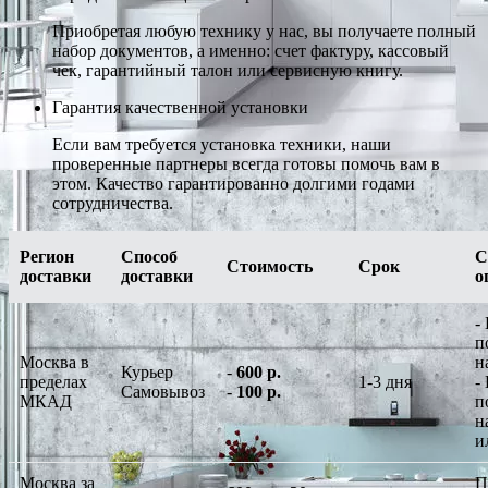
Приобретая любую технику у нас, вы получаете полный
набор документов, а именно: счет фактуру, кассовый
чек, гарантийный талон или сервисную книгу.
Гарантия качественной установки
Если вам требуется установка техники, наши
проверенные партнеры всегда готовы помочь вам в
этом. Качество гарантированно долгими годами
сотрудничества.
Регион
Способ
С
Стоимость
Срок
доставки
доставки
о
-
п
Москва в
н
Курьер
-
600 р.
пределах
1-3 дня
-
Самовывоз
-
100 р.
МКАД
п
н
и
Москва за
П