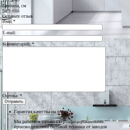
177.5
Глубина, см
54.5
Оставьте отзыв
Имя:
*
E-mail:
Комментарий:
*
Оценка:
*
Гарантия качества на товар
Мы работаем только с сертифицированными
производителями бытовой техники от заводов