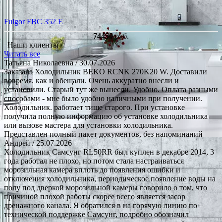
Fulgor FBC 352 E
74450
руб.
Наши клиенты /
Читать все
Татьяна Николаевна
/ 30.07.2026
Заказала Холодильник BEKO RCNK 270K20 W. Доставили
вовремя. как и обещали. Очень аккуратно внесли и
установили. Старый тут же вынесли. Удобно. Оплата разными
способами - мне было удобно наличными при получении.
Холодильник. работает тише старого. При установке
получила полную информацию об установке холодильника
или вызове мастера для установки холодильника.
Представлен полный пакет документов, без напоминаний
Андрей
/ 25.07.2026
Холодильник Самсунг RL50RR был куплен в декабре 2014, 3
года работал не плохо, но потом стала настраиваться
морозильная камера вплоть до появления ошибки и
отключения холодильника, периодическое появление воды на
полу под дверкой морозильной камеры говорило о том, что
причиной плохой работы скорее всего является засор
дренажного канала. Я обратился в на горячую линию по
технической поддержке Самсунг, подробно обозначил