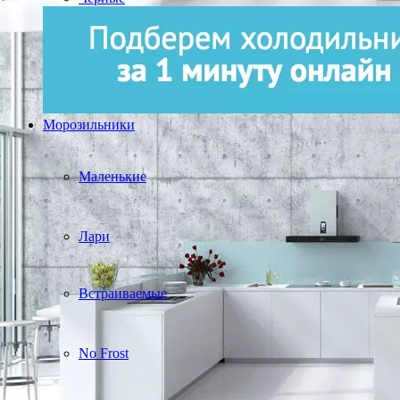
Морозильники
Маленькие
Лари
Встраиваемые
No Frost