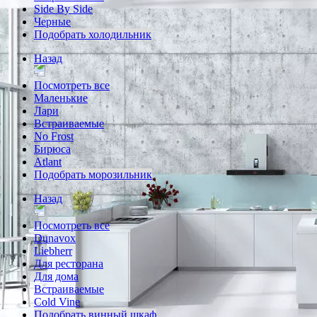
Side By Side
Черные
Подобрать холодильник
Назад
Посмотреть все
Маленькие
Лари
Встраиваемые
No Frost
Бирюса
Atlant
Подобрать морозильник
Назад
Посмотреть все
Dunavox
Liebherr
Для ресторана
Для дома
Встраиваемые
Cold Vine
Подобрать винный шкаф