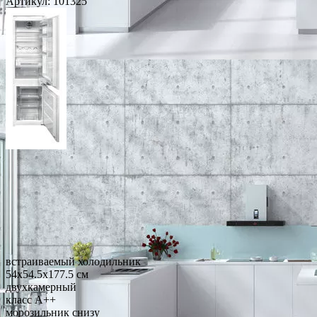
Артикул:
101325
встраиваемый холодильник
54x54.5x177.5 см
двухкамерный
класс A++
морозильник снизу