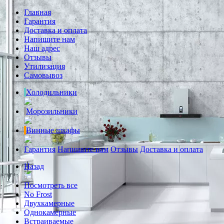
Главная
Гарантия
Доставка и оплата
Напишите нам
Наш адрес
Отзывы
Утилизация
Самовывоз
Холодильники
Морозильники
Винные шкафы
Гарантия
Напишите нам
Отзывы
Доставка и оплата
Назад
Посмотреть все
No Frost
Двухкамерные
Однокамерные
Встраиваемые