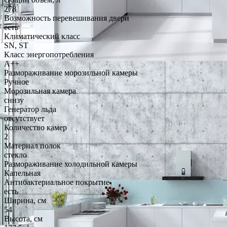
278
Возможность перевешивания двери
есть
Климатический класс
SN, ST
Класс энергопотребления
A++
Размораживание морозильной камеры
Ручное
Морозильная камера
снизу
Генератор льда
отсутствует
Количество камер
2
Материал полок
стекло
Размораживание холодильной камеры
Капельная
Антибактериальное покрытие
есть
Ширина, см
54
Высота, см