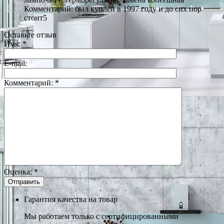
Комментарий: был куплен в 1997 году и до сих пор
стоит5
Оставьте отзыв
Имя:
*
E-mail:
Комментарий:
*
Оценка:
*
Гарантия качества на товар
Мы работаем только с сертифицированными