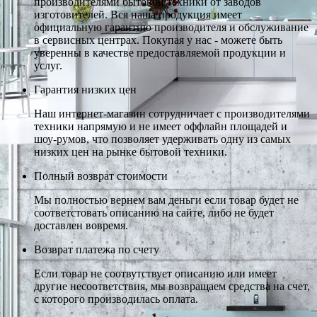
производителями бытовой техники от заводов
изготовителей. Вся наша продукция имеет
официальную гарантию производителя и обслуживание
в сервисных центрах. Покупая у нас - можете быть
уверенны в качестве предоставляемой продукции и
услуг.
Гарантия низких цен
Наш интернет-магазин сотрудничает с производителями
техники напрямую и не имеет оффлайн площадей и
шоу-румов, что позволяет удерживать одну из самых
низких цен на рынке бытовой техники.
Полный возврат стоимости
Мы полностью вернем вам деньги если товар будет не
соответстовать описанию на сайте, либо не будет
доставлен вовремя.
Возврат платежа по счету
Если товар не соотвутствует описанию или имеет
другие несоответствия, мы возвращаем средства на счет,
с которого производилась оплата.