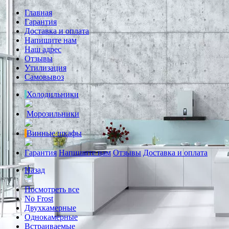
Главная
Гарантия
Доставка и оплата
Напишите нам
Наш адрес
Отзывы
Утилизация
Самовывоз
Холодильники
Морозильники
Винные шкафы
Гарантия
Напишите нам
Отзывы
Доставка и оплата
Назад
Посмотреть все
No Frost
Двухкамерные
Однокамерные
Встраиваемые