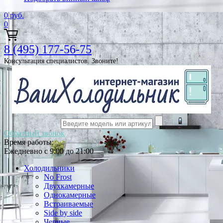
0
руб.
0
8 (495) 177-56-75
Консультация специалистов. Звоните!
Обратный звонок
Время работы:
Ежедневно с 9:00 до 21:00
Холодильники
No Frost
Двухкамерные
Однокамерные
Встраиваемые
Side by side
Черные