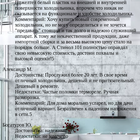
Пожелтел белый пластик на внешней и внутренней
поверхности холодильника, впрочем что никак не
сказывается на функционале и удобстве холодильника.
Комментарий: Хочу купить новый современный
холодильник, но не могу определиться и не хочется
"предавать" стоящий и так долго и надежно служивший
аппарат. К тому же некачественной продукции, даже
импортной сборки и за весьма высокую цену стало на
порядок больше. А Стинол 101 полностью оправдал
свою невысокую стоимость, достоин похвалы и
высокой оценки!5
Александр М.
Достоинства: Прослужил более 20 лет. В свое время
отличный холодильник, дешевый и не притязательный.
Дешевый в ремонте.
Недостатки: Частые поломки термореле. Ручная
разморозка.
Комментарий: Для дома морально устарел, но для дачи
отличный вариант. Безразличен к падениям напряжения
в сети.5
Богатуров Ю.
Достоинства: надежный
Недостатки: не замечено