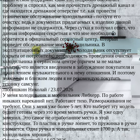
проблему и спросил, как мне прочистить дренажный канал и
где находится дренажное отверстие т.е. как провести
техническое обслуживание холодильника - по сути его
очистку, ведь в документах прилагаемых к изделию данной
информации не содержится. Через сутки я получил ответ, что
данная информация секретная и что мне необходимо
обратится в официальный сервисный центр, который
проведет обслуживание моего холодильника. В
эксплуатационных документах на холодильник отсутствует
(скрыта от потребителя) необходимость проведения очистки
холодильника в сервисном центре (причем за не малые
деньги), что является введением в заблуждение покупателя и
проявлением неуважительного к нему отношения. И поэтому
знакомым и близким людям я не рекомендую покупать
технику самсунг.
Любишкин Николай
/ 23.07.2026
У меня холодильник и морозильник Либхерр. По работе
никаких нареканий нет. Работают тихо. Размораживания не
требуют. Они у меня уже более 5 лет. Кто выберет эту модель
будьте готовы через это время менять ручки. Я уже одну
заменил. Это самое не отработанное место в этой
конструкции. То пластик в ручке лопнет, то пружинка в ручке
сломается. Одна ручка в холодильнике стоит 1700 р. А так,
холодильник хороший.