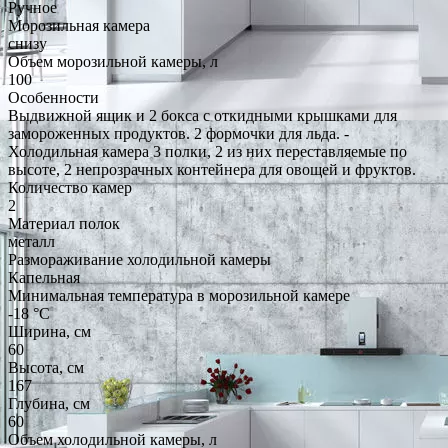
Ручное
Морозильная камера
снизу
Объем морозильной камеры, л
100
Особенности
Выдвижной ящик и 2 бокса с откидными крышками для
замороженных продуктов. 2 формочки для льда. -
Холодильная камера 3 полки, 2 из них переставляемые по
высоте, 2 непрозрачных контейнера для овощей и фруктов.
Количество камер
2
Материал полок
металл
Размораживание холодильной камеры
Капельная
Минимальная температура в морозильной камере
-18 °C
Ширина, см
60
Высота, см
167
Глубина, см
60
Объем холодильной камеры, л