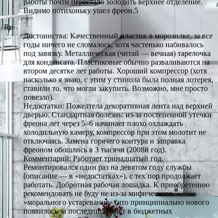
работы почти перестало холодить верхнее отделение.
Видимо потихоньку ушел фреон.5
Ru
Достоинства: Качественный пластик в морозилке, за все
годы ничего не сломалось, хотя частенько набивалось
под завязку. Металлическая (читай — вечная) тарелочка
для конденсата. Пластиковые обычно разваливаются на
втором десятке лет работы. Хороший компрессор (хотя
насколько я знаю, с этим у стинола была полная лотерея,
ставили то, что могли закупить. Возможно, мне просто
повезло).
Недостатки: Пожелтела декоративная лента над верхней
дверью. Стандартная болезнь: из-за постепенной утечки
фреона лет через 5–6 начинает плохо охлаждать
холодильную камеру, компрессор при этом молотит не
отключаясь. Замена горячего контура и заправка
фреоном обошлись в 3 тысячи (2008й год).
Комментарий: Работает тринадцатый год.
Ремонтировался один раз на девятом году службы
(описание — в «недостатках»), с тех пор продолжает
работать. Добротная рабочая лошадка. К приобретению
рекомендовать не буду не из-за мифического
«морального устаревания» (что принципиально нового
появилось за последние 15 лет в бюджетных