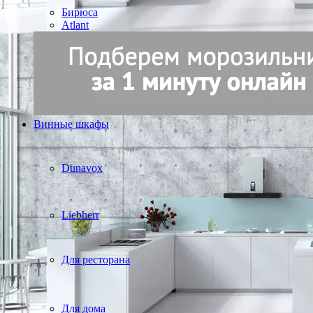
Бирюса
Atlant
Винные шкафы
Dunavox
Liebherr
Для ресторана
Для дома