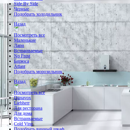
Side By Side
Черные
Подобрать холодильник
Назад
Посмотреть все
Маленькие
Лари
Встраиваемые
No Frost
Бирюса
Atlant
Подобрать морозильник
Назад
Посмотреть все
Dunavox
Liebherr
Для ресторана
Для дома
Встраиваемые
Cold Vine
Подобрать винный шкаф