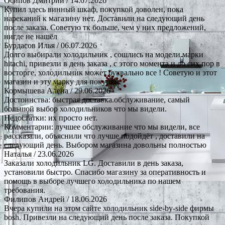
Осипов Дмитрий
/ 14.07.2026
Купил здесь винный шкаф, покупкой доволен, пока
нареканий к магазину нет. Доставили на следующий день
после заказа. Советую тк больше, чем у них предложений,
нигде не нашёл
Бурдасов Илья
/ 06.07.2026
Долго выбирали холодильник , сошлись на модели марки
hitachi, привезли в день заказа , с этого момента и до сих пор в
восторге, холодильник может буквально все ! Советую и этот
магазин и эту марку для покупки.
Кормышева Алена
/ 29.06.2026
Достоинства: быстрая доставка.обслуживание, самый
большой выбор холодильников что мы видели.
Недостатки: их просто нет.
Комментарии: лучшее обслуживание что мы видели, все
рассказали, объяснили что лучше подойдёт , доставили на
следующий день. Выбором магазина довольны полностью
Наталья
/ 23.06.2026
Заказали холодильник LG. Доставили в день заказа,
установили быстро. Спасибо магазину за оперативность и
помощь в выборе лучшего холодильника по нашем
требования.
Филипов Андрей
/ 18.06.2026
Вчера купили на этом сайте холодильник side-by-side фирмы
bosh. Привезли на следующий день после заказа. Покупкой