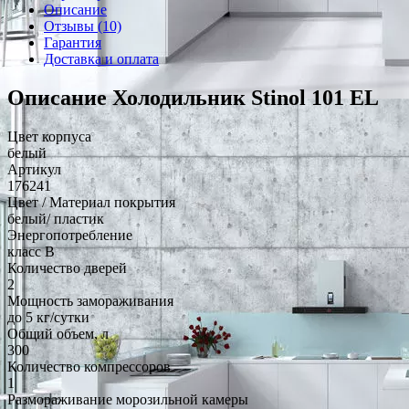
Описание
Отзывы (10)
Гарантия
Доставка и оплата
Описание Холодильник Stinol 101 EL
Цвет корпуса
белый
Артикул
176241
Цвет / Материал покрытия
белый/ пластик
Энергопотребление
класс B
Количество дверей
2
Мощность замораживания
до 5 кг/cутки
Общий объем, л
300
Количество компрессоров
1
Размораживание морозильной камеры