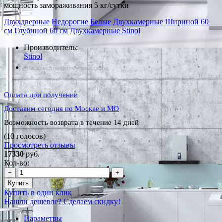
мощность замораживания 5 кг/сутки
Двухдверные
Недорогие
Белые
Двухкамерные
Шириной 60
см
Глубиной 60 см
Двухкамерные Stinol
Производитель:
Stinol
*Наличие уточняйте у менеджера
Оплата при получении
Доставим сегодня по Москве и МО
Возможность возврата в течение 14 дней
(10 голосов)
Просмотреть отзывы
17330
руб.
Кол-во:
−
+
Купить
Купить в один клик
Нашли дешевле? Сделаем скидку!
Параметры