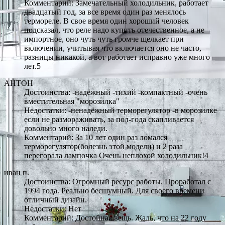
Комментарий: Замечательный холодильник, работает
двадцатый год, за все время один раз менялось
термореле. В свое время один хороший человек
подсказал, что реле надо купить отечественное, а не
импортное, оно чуть чуть громче щелкает при
включении, учитывая что включается оно не часто,
разницы никакой, а вот работает исправно уже много
лет.5
АНТОН
Достоинства: -надёжный -тихий -компактный -очень
вместительная "морозилка"
Недостатки: -ненадёжный терморегулятор -в морозилке
если не размораживать, за пол-года скапливается
довольно много наледи.
Комментарий: За 10 лет один раз ломался
терморегулятор(болезнь этой модели) и 2 раза
перегорала лампочка Очень неплохой холодильник!4
иван п.
Достоинства: Огромный ресурс работы. Проработал с
1994 года. Реально бесшумный. Для своего времени
отличный дизайн.
Недостатки: Нет
Комментарий: Достойная вещь. Жаль, что на 22 году