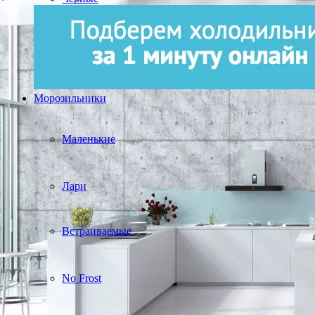
Морозильники
Маленькие
Лари
Встраиваемые
No Frost