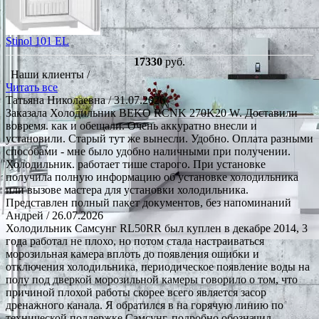
Stinol 101 EL
17330
руб.
Наши клиенты /
Читать все
Татьяна Николаевна
/ 31.07.2026
Заказала Холодильник BEKO RCNK 270K20 W. Доставили
вовремя. как и обещали. Очень аккуратно внесли и
установили. Старый тут же вынесли. Удобно. Оплата разными
способами - мне было удобно наличными при получении.
Холодильник. работает тише старого. При установке
получила полную информацию об установке холодильника
или вызове мастера для установки холодильника.
Представлен полный пакет документов, без напоминаний
Андрей
/ 26.07.2026
Холодильник Самсунг RL50RR был куплен в декабре 2014, 3
года работал не плохо, но потом стала настраиваться
морозильная камера вплоть до появления ошибки и
отключения холодильника, периодическое появление воды на
полу под дверкой морозильной камеры говорило о том, что
причиной плохой работы скорее всего является засор
дренажного канала. Я обратился в на горячую линию по
технической поддержке Самсунг, подробно обозначил