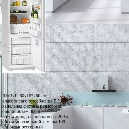
ШхВхГ: 60х167х60 см
класс энергопотребления B
капельная система разморозки
общий объем 300 л
объем холодильной камеры 200 л
объем морозильной камеры 100 л
однокомпрессорный