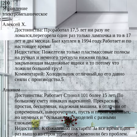
200
Управление
электромеханическое
Алексей Х.
Достоинства: Проработал 17,5 лет ни разу не
ломался,перегорела один раз только лампочка и то в 17
лет и два месяца. Был куплен в 1994 году.Работает и по
настоящее время!
Недостатки: Пожелтели только пластмассовые полосы
на ручках и немного треснула нижняя полка
закрывающая выдвижные ящики и то потому что
ложили большой груз!
Комментарий: Холодильник отличный,но его давно
сняли с производства.5
Аноним
Достоинства: Работает Стинол 101 более 15 лет. По
большому счету никаких нареканий. Прекрасная,
простая, бесшумная, надежная машина, в отличии от
современных, навороченных, пусть и порой красивых,
но шумных и "булькающих" моделей с разными
глюками.
Недостатки: К сожалению постарел! За все время один
раз вышло из строя термореле, заменили без проблем.