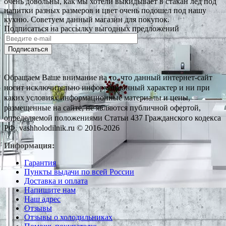
очень довольны, как мы хотели выкидывает в стакан лед под
напитки разных размеров и цвет очень подошел под нашу
кухню. Советуем данный магазин для покупок.
Подписаться на рассылку выгодных предложений
Подписаться
Обращаем Ваше внимание на то, что данный интернет-сайт
носит исключительно информационный характер и ни при
каких условиях информационные материалы и цены,
размещенные на сайте, не являются публичной офертой,
определяемой положениями Статьи 437 Гражданского кодекса
РФ. vashholodilnik.ru © 2016-2026
Информация:
Гарантия
Пункты выдачи по всей России
Доставка и оплата
Напишите нам
Наш адрес
Отзывы
Отзывы о холодильниках