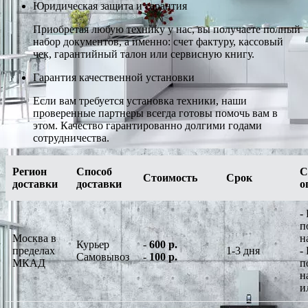
Юридическая защита и гарантия
Приобретая любую технику у нас, вы получаете полный
набор документов, а именно: счет фактуру, кассовый
чек, гарантийный талон или сервисную книгу.
Гарантия качественной установки
Если вам требуется установка техники, наши
проверенные партнеры всегда готовы помочь вам в
этом. Качество гарантированно долгими годами
сотрудничества.
Регион
Способ
С
Стоимость
Срок
доставки
доставки
о
-
п
Москва в
н
Курьер
-
600 р.
пределах
1-3 дня
-
Самовывоз
-
100 р.
МКАД
п
н
и