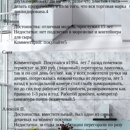
двухкамерниках? Да ничего, разве что пластик стали
делать прозрачным), а из-за того, что вся торговая марка
ликвидирована.4
Аноним
Достоинства: отличная модель, прослужил 15 лет
Недостатки: нет подсветки в морозилке и контейнера
для сыра
Комментарий: покупайте5
Саня
Комментарий: Покупался в1994. лет 7 назад поменяли
термостат за 300 руб. (знакомый) перегорела лампочка,
так и по сей день без неё. как у всех пожелтели ручки на
дверях. потрескалась нижняя полка от перегруза, лет 5
назад в холодильной камере стал глыбу намораживать,
но до сих пор работает без проблем, размораживаем как
правило 1-3 раза в год. Работой доволен, компресор
сингапура почти беззвучный.5
Алексей П.
Достоинства: вместительный, был один из самых
дешевых на момент покупки
Недостатки: за годы эксплуатации перегорали по разу
лампочка и терморегулятор, замена копеешная