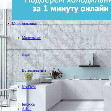
Морозильники
Маленькие
Лари
Встраиваемые
No Frost
Бирюса
Atlant