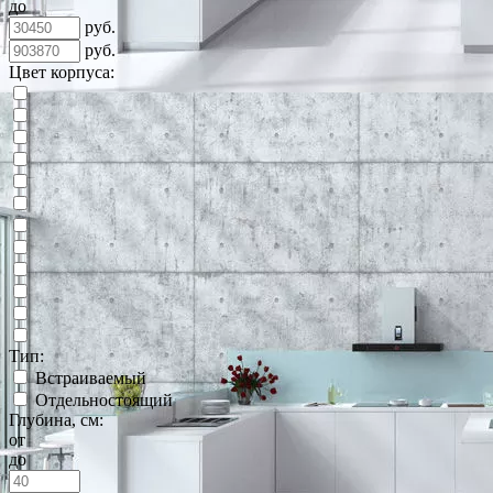
до
руб.
руб.
Цвет корпуса:
Тип:
Встраиваемый
Отдельностоящий
Глубина, см:
от
до