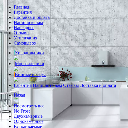
Главная
Гарантия
Доставка и оплата
Напишите нам
Наш адрес
Отзывы
Утилизация
Самовывоз
Холодильники
Морозильники
Винные шкафы
Гарантия
Напишите нам
Отзывы
Доставка и оплата
Назад
Посмотреть все
No Frost
Двухкамерные
Однокамерные
Встраиваемые