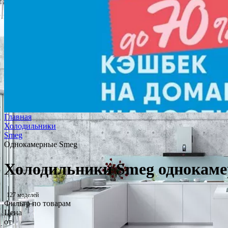
Главная
Холодильники
Smeg
Однокамерные Smeg
Холодильники Smeg однокам
127 моделей
Фильтр по товарам
Цена
от