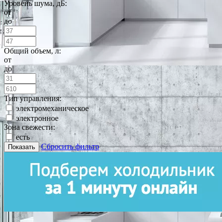
Уровень шума, дБ:
от
до
Общий объем, л:
от
до
Тип управления:
электромеханическое
электронное
Зона свежести:
есть
Сбросить фильтр
Показать