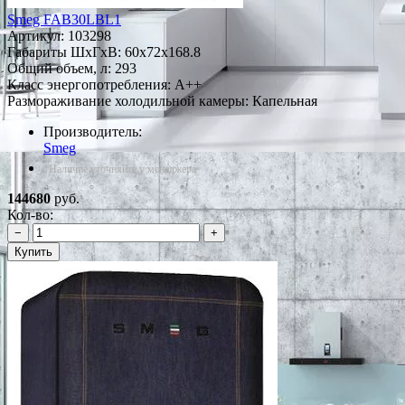
Smeg FAB30LBL1
Артикул:
103298
Габариты ШxГxВ: 60x72x168.8
Общий объем, л: 293
Класс энергопотребления: A++
Размораживание холодильной камеры: Капельная
Производитель:
Smeg
*Наличие уточняйте у менеджера
144680
руб.
Кол-во:
−
+
Купить