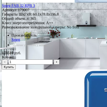
Smeg FAB 32 RPB 3
Артикул:
179007
Габариты ШxГxВ: 60.1x78.8x196.8
Общий объем, л: 365
Класс энергопотребления: A++
Размораживание холодильной камеры: No frost
Производитель:
Smeg
*Наличие уточняйте у менеджера
173510
руб.
Кол-во:
−
+
Купить