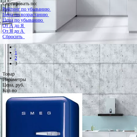
Сортировать по:
Рейтинг по убыванию
Цена по возрастанию
Цена по убыванию
От А до Я
От Я до А
Сбросить
1
2
3
Товар
Параметры
Цена, руб.
Кол-во