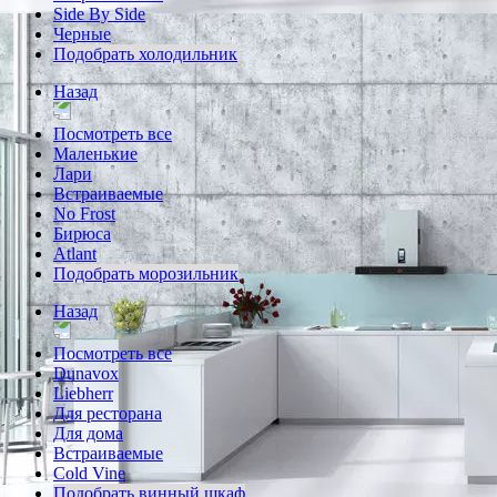
Side By Side
Черные
Подобрать холодильник
Назад
Посмотреть все
Маленькие
Лари
Встраиваемые
No Frost
Бирюса
Atlant
Подобрать морозильник
Назад
Посмотреть все
Dunavox
Liebherr
Для ресторана
Для дома
Встраиваемые
Cold Vine
Подобрать винный шкаф