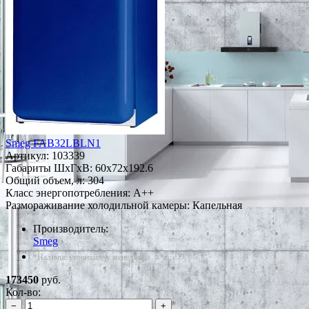
Smeg FAB32LBLN1
Артикул:
103339
Габариты ШxГxВ: 60x72x192.6
Общий объем, л: 304
Класс энергопотребления: A++
Размораживание холодильной камеры: Капельная
Производитель:
Smeg
*Наличие уточняйте у менеджера
173450
руб.
Кол-во:
−
+