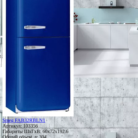
Smeg FAB32RBLN1
Артикул:
103356
Габариты ШxГxВ: 60x72x192.6
Общий объем, л: 304