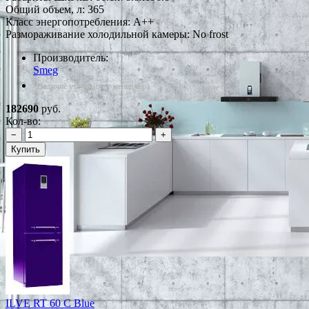
Общий объем, л: 365
Класс энергопотребления: A++
Размораживание холодильной камеры: No frost
Производитель:
Smeg
*Наличие уточняйте у менеджера
182690
руб.
Кол-во:
−
+
Купить
ILVE RT 60 C Blue