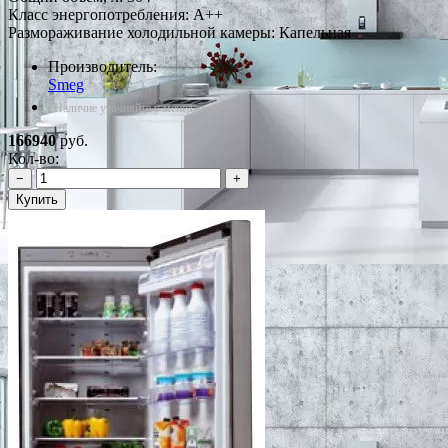
Класс энергопотребления: A++
Размораживание холодильной камеры: Капельная
Производитель:
Smeg
*Наличие уточняйте у менеджера
166940
руб.
Кол-во:
−
+
Купить