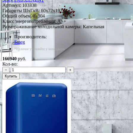
Артикул:
103338
Габариты ШxГxВ: 60x72x192.6
Общий объем, л: 304
Класс энергопотребления: A++
Размораживание холодильной камеры: Капельная
Производитель:
Smeg
*Наличие уточняйте у менеджера
166940
руб.
Кол-во:
−
+
Купить