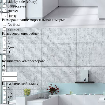
side by side (сбоку)
отсутствует
сверху
снизу
Размораживание морозильной камеры:
No frost
Ручное
Класс энергопотребления:
A
A+
A++
B
D
Количество компрессоров:
от
до
Климатический класс:
N
SN
ST
T