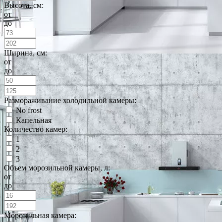
Высота, см:
от
до
Ширина, см:
от
до
Размораживание холодильной камеры:
No frost
Капельная
Количество камер:
1
2
3
Объем морозильной камеры, л:
от
до
Морозильная камера: