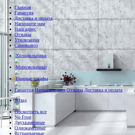
Главная
Гарантия
Доставка и оплата
Напишите нам
Наш адрес
Отзывы
Утилизация
Самовывоз
Холодильники
Морозильники
Винные шкафы
Гарантия
Напишите нам
Отзывы
Доставка и оплата
Назад
Посмотреть все
No Frost
Двухкамерные
Однокамерные
Встраиваемые