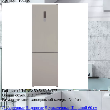
Артикул:
166316
Габариты ШxГxВ: 59.5x63.5x185
Общий объем, л: 317
Размораживание холодильной камеры: No frost
Двухдверные
Недорогие
Двухкамерные
Шириной 60 см