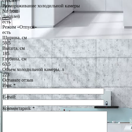
стекло
Размораживание холодильной камеры
No frost
Дисплей
есть
Режим «Отпуск»
есть
Ширина, см
59.5
Высота, см
185
Глубина, см
63.5
Объем холодильной камеры, л
223
Оставьте отзыв
Имя:
*
E-mail:
Комментарий:
*