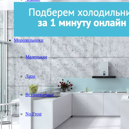
Морозильники
Маленькие
Лари
Встраиваемые
No Frost