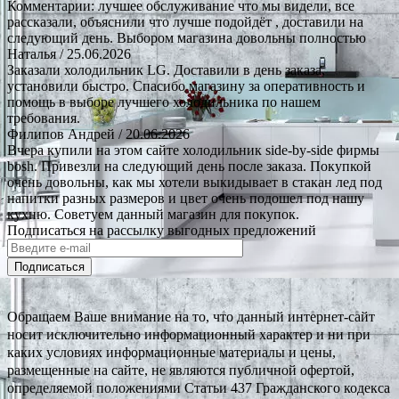
Комментарии: лучшее обслуживание что мы видели, все
рассказали, объяснили что лучше подойдёт , доставили на
следующий день. Выбором магазина довольны полностью
Наталья
/ 25.06.2026
Заказали холодильник LG. Доставили в день заказа,
установили быстро. Спасибо магазину за оперативность и
помощь в выборе лучшего холодильника по нашем
требования.
Филипов Андрей
/ 20.06.2026
Вчера купили на этом сайте холодильник side-by-side фирмы
bosh. Привезли на следующий день после заказа. Покупкой
очень довольны, как мы хотели выкидывает в стакан лед под
напитки разных размеров и цвет очень подошел под нашу
кухню. Советуем данный магазин для покупок.
Подписаться на рассылку выгодных предложений
Подписаться
Обращаем Ваше внимание на то, что данный интернет-сайт
носит исключительно информационный характер и ни при
каких условиях информационные материалы и цены,
размещенные на сайте, не являются публичной офертой,
определяемой положениями Статьи 437 Гражданского кодекса