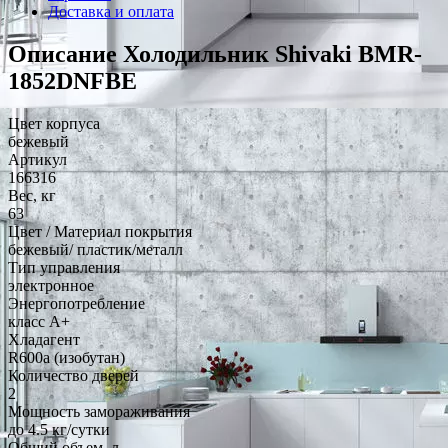
Доставка и оплата
Описание Холодильник Shivaki BMR-
1852DNFBE
Цвет корпуса
бежевый
Артикул
166316
Вес, кг
63
Цвет / Материал покрытия
бежевый/ пластик/металл
Тип управления
электронное
Энергопотребление
класс A+
Хладагент
R600a (изобутан)
Количество дверей
2
Мощность замораживания
до 4.5 кг/cутки
Общий объем, л