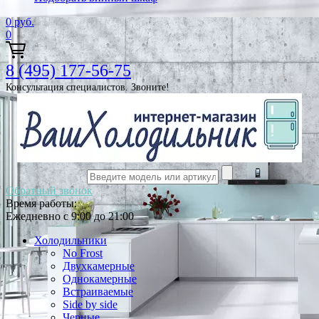
0
руб.
0
8 (495) 177-56-75
Консультация специалистов. Звоните!
Обратный звонок
Время работы:
Ежедневно с 9:00 до 21:00
Холодильники
No Frost
Двухкамерные
Однокамерные
Встраиваемые
Side by side
Черные