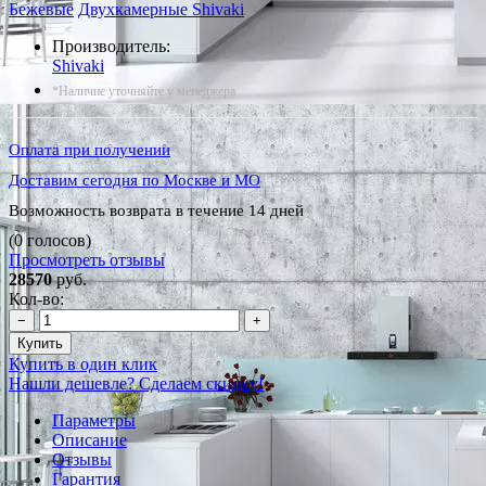
Бежевые
Двухкамерные Shivaki
Производитель:
Shivaki
*Наличие уточняйте у менеджера
Оплата при получении
Доставим сегодня по Москве и МО
Возможность возврата в течение 14 дней
(0 голосов)
Просмотреть отзывы
28570
руб.
Кол-во:
−
+
Купить
Купить в один клик
Нашли дешевле? Сделаем скидку!
Параметры
Описание
Отзывы
Гарантия