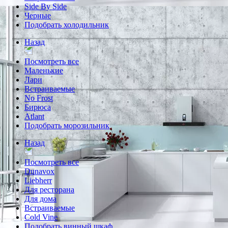
Side By Side
Черные
Подобрать холодильник
Назад
Посмотреть все
Маленькие
Лари
Встраиваемые
No Frost
Бирюса
Atlant
Подобрать морозильник
Назад
Посмотреть все
Dunavox
Liebherr
Для ресторана
Для дома
Встраиваемые
Cold Vine
Подобрать винный шкаф