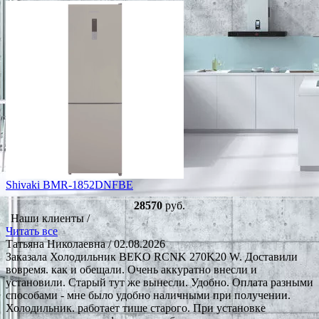
Shivaki BMR-1852DNFBE
28570
руб.
Наши клиенты /
Читать все
Татьяна Николаевна
/ 02.08.2026
Заказала Холодильник BEKO RCNK 270K20 W. Доставили
вовремя. как и обещали. Очень аккуратно внесли и
установили. Старый тут же вынесли. Удобно. Оплата разными
способами - мне было удобно наличными при получении.
Холодильник. работает тише старого. При установке