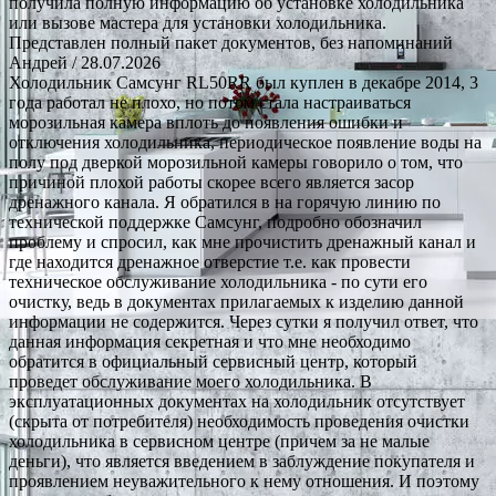
получила полную информацию об установке холодильника
или вызове мастера для установки холодильника.
Представлен полный пакет документов, без напоминаний
Андрей
/ 28.07.2026
Холодильник Самсунг RL50RR был куплен в декабре 2014, 3
года работал не плохо, но потом стала настраиваться
морозильная камера вплоть до появления ошибки и
отключения холодильника, периодическое появление воды на
полу под дверкой морозильной камеры говорило о том, что
причиной плохой работы скорее всего является засор
дренажного канала. Я обратился в на горячую линию по
технической поддержке Самсунг, подробно обозначил
проблему и спросил, как мне прочистить дренажный канал и
где находится дренажное отверстие т.е. как провести
техническое обслуживание холодильника - по сути его
очистку, ведь в документах прилагаемых к изделию данной
информации не содержится. Через сутки я получил ответ, что
данная информация секретная и что мне необходимо
обратится в официальный сервисный центр, который
проведет обслуживание моего холодильника. В
эксплуатационных документах на холодильник отсутствует
(скрыта от потребителя) необходимость проведения очистки
холодильника в сервисном центре (причем за не малые
деньги), что является введением в заблуждение покупателя и
проявлением неуважительного к нему отношения. И поэтому