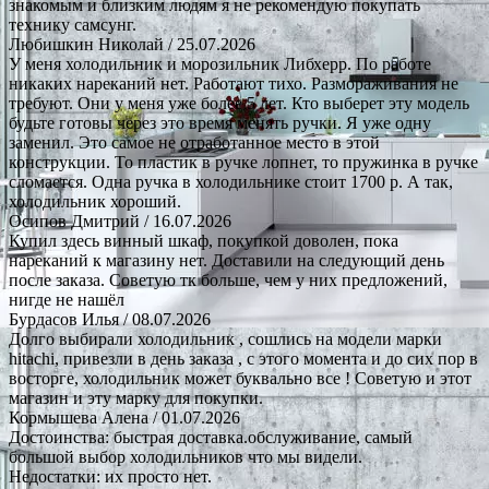
знакомым и близким людям я не рекомендую покупать
технику самсунг.
Любишкин Николай
/ 25.07.2026
У меня холодильник и морозильник Либхерр. По работе
никаких нареканий нет. Работают тихо. Размораживания не
требуют. Они у меня уже более 5 лет. Кто выберет эту модель
будьте готовы через это время менять ручки. Я уже одну
заменил. Это самое не отработанное место в этой
конструкции. То пластик в ручке лопнет, то пружинка в ручке
сломается. Одна ручка в холодильнике стоит 1700 р. А так,
холодильник хороший.
Осипов Дмитрий
/ 16.07.2026
Купил здесь винный шкаф, покупкой доволен, пока
нареканий к магазину нет. Доставили на следующий день
после заказа. Советую тк больше, чем у них предложений,
нигде не нашёл
Бурдасов Илья
/ 08.07.2026
Долго выбирали холодильник , сошлись на модели марки
hitachi, привезли в день заказа , с этого момента и до сих пор в
восторге, холодильник может буквально все ! Советую и этот
магазин и эту марку для покупки.
Кормышева Алена
/ 01.07.2026
Достоинства: быстрая доставка.обслуживание, самый
большой выбор холодильников что мы видели.
Недостатки: их просто нет.