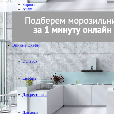
Бирюса
Atlant
Винные шкафы
Dunavox
Liebherr
Для ресторана
Для дома