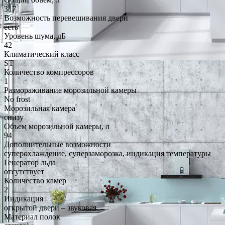
317
Возможность перевешивания двери
есть
Уровень шума, дБ
42
Климатический класс
ST
Количество компрессоров
1
Размораживание морозильной камеры
No frost
Морозильная камера
снизу
Объем морозильной камеры, л
94
Дополнительные возможности
суперохлаждение, суперзаморозка, индикация температуры
Генератор льда
отсутствует
Количество камер
2
Индикация
открытой двери – звуковая
Материал полок