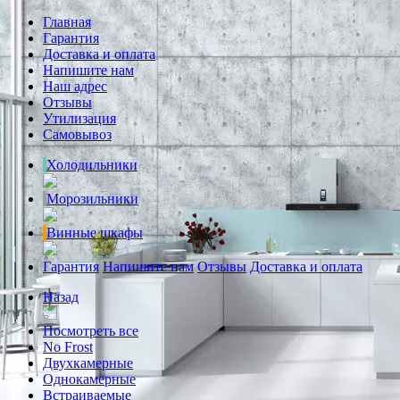
Главная
Гарантия
Доставка и оплата
Напишите нам
Наш адрес
Отзывы
Утилизация
Самовывоз
Холодильники
Морозильники
Винные шкафы
Гарантия
Напишите нам
Отзывы
Доставка и оплата
Назад
Посмотреть все
No Frost
Двухкамерные
Однокамерные
Встраиваемые