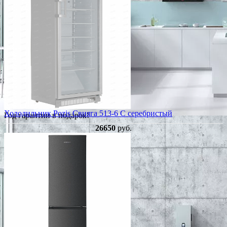
Холодильник Pozis Свияга 513-6 C серебристый
Год гарантии в подарок!
26650
руб.