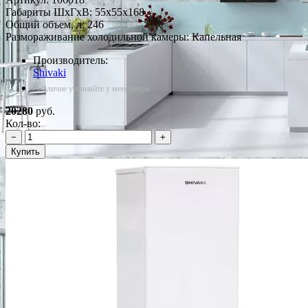
Габариты ШxГxВ: 55x55x168
Общий объем, л: 246
Размораживание холодильной камеры: Капельная
Производитель:
Shivaki
*Наличие уточняйте у менеджера
20280
руб.
Кол-во:
−
+
Купить