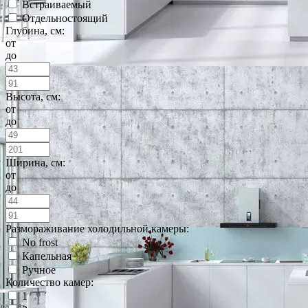
Встраиваемый
Отдельностоящий
Глубина, см:
от
до
Высота, см:
от
до
Ширина, см:
от
до
Размораживание холодильной камеры:
No frost
Капельная
Ручное
Количество камер:
1