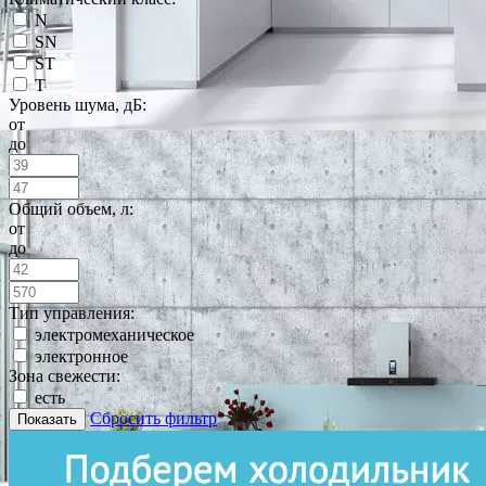
N
SN
ST
T
Уровень шума, дБ:
от
до
Общий объем, л:
от
до
Тип управления:
электромеханическое
электронное
Зона свежести:
есть
Сбросить фильтр
Показать