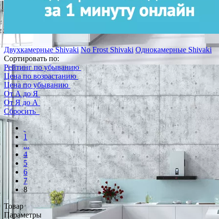
Двухкамерные Shivaki
No Frost Shivaki
Однокамерные Shivaki
Сортировать по:
Рейтинг по убыванию
Цена по возрастанию
Цена по убыванию
От А до Я
От Я до А
Сбросить
1
...
4
5
6
7
8
Товар
Параметры