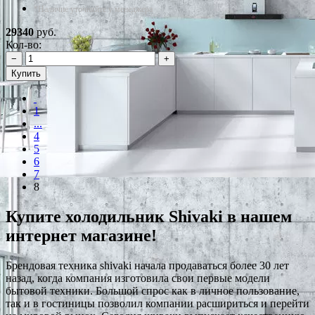
*Наличие уточняйте у менеджера
29340
руб.
Кол-во:
−
+
Купить
1
...
4
5
6
7
8
Купите холодильник Shivaki в нашем
интернет магазине!
Брендовая техника shivaki начала продаваться более 30 лет
назад, когда компания изготовила свои первые модели
бытовой техники. Большой спрос как в личное пользование,
так и в гостиницы позволил компании расшириться и перейти