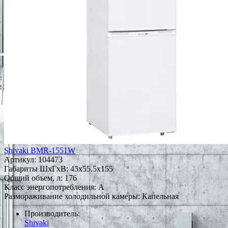
Shivaki BMR-1551W
Артикул:
104473
Габариты ШxГxВ: 45x55.5x155
Общий объем, л: 176
Класс энергопотребления: A
Размораживание холодильной камеры: Капельная
Производитель:
Shivaki