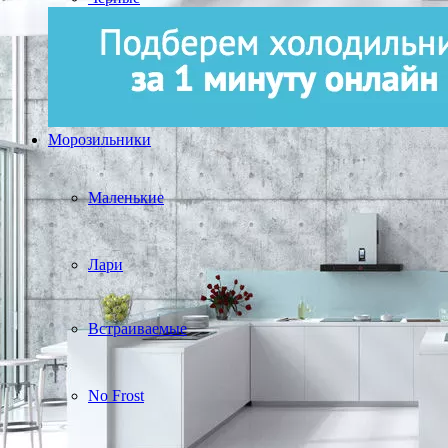
Морозильники
Маленькие
Лари
Встраиваемые
No Frost