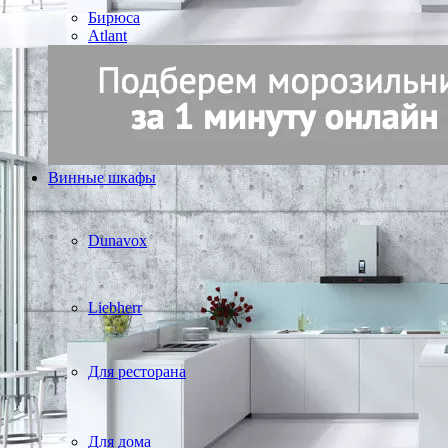
Бирюса
Atlant
Винные шкафы
Dunavox
Liebherr
Для ресторана
Для дома