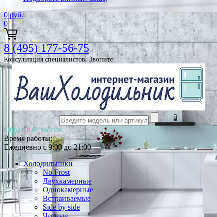
0
руб.
0
8 (495) 177-56-75
Консультация специалистов. Звоните!
Обратный звонок
Время работы:
Ежедневно с 9:00 до 21:00
Холодильники
No Frost
Двухкамерные
Однокамерные
Встраиваемые
Side by side
Черные