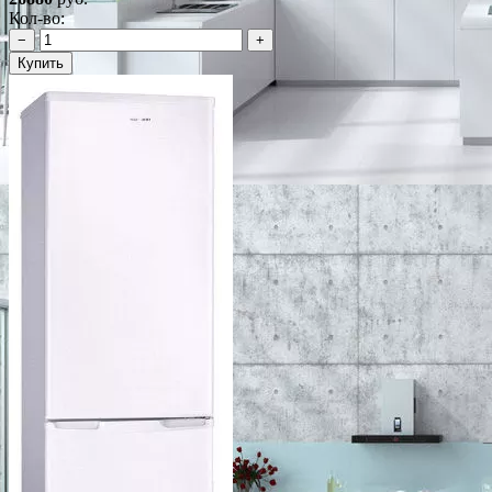
Кол-во:
−
+
Купить