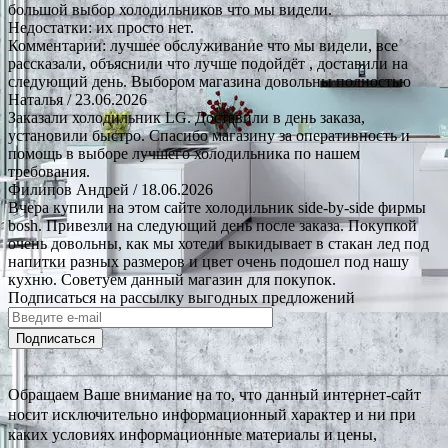
большой выбор холодильников что мы видели.
Недостатки: их просто нет.
Комментарии: лучшее обслуживание что мы видели, все
рассказали, объяснили что лучше подойдёт , доставили на
следующий день. Выбором магазина довольны полностью
Наталья
/ 23.06.2026
Заказали холодильник LG. Доставили в день заказа,
установили быстро. Спасибо магазину за оперативность и
помощь в выборе лучшего холодильника по нашем
требования.
Филипов Андрей
/ 18.06.2026
Вчера купили на этом сайте холодильник side-by-side фирмы
bosh. Привезли на следующий день после заказа. Покупкой
очень довольны, как мы хотели выкидывает в стакан лед под
напитки разных размеров и цвет очень подошел под нашу
кухню. Советуем данный магазин для покупок.
Подписаться на рассылку выгодных предложений
Подписаться
Обращаем Ваше внимание на то, что данный интернет-сайт
носит исключительно информационный характер и ни при
каких условиях информационные материалы и цены,