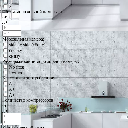
2
3
Объем морозильной камеры, л:
от
до
Морозильная камера:
side by side (сбоку)
сверху
снизу
Размораживание морозильной камеры:
No frost
Ручное
Класс энергопотребления:
A
A+
A++
Количество компрессоров:
от
до
Климатический класс: