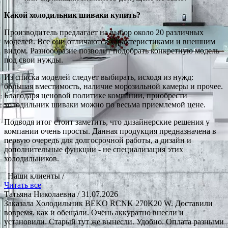
Какой холодильник шиваки купить?
Производитель предлагает на выбор около 20 различных
моделей. Все они отличаются характеристиками и внешним
видом. Разнообразие позволит подобрать конкретную модель
под свои нужды.
Из списка моделей следует выбирать, исходя из нужд:
большая вместимость, наличие морозильной камеры и прочее.
Благодаря ценовой политике компании, приобрести
холодильник шиваки можно по весьма приемлемой цене.
Подводя итог стоит заметить, что дизайнерские решения у
компании очень просты. Данная продукция предназначена в
первую очередь для долгосрочной работы, а дизайн и
дополнительные функции - не специализация этих
холодильников.
Наши клиенты /
Читать все
Татьяна Николаевна
/ 31.07.2026
Заказала Холодильник BEKO RCNK 270K20 W. Доставили
вовремя. как и обещали. Очень аккуратно внесли и
установили. Старый тут же вынесли. Удобно. Оплата разными