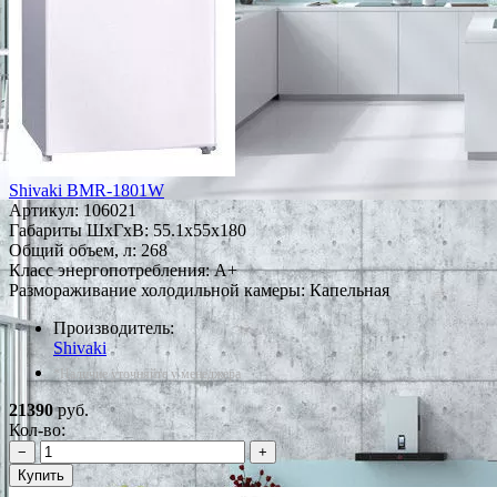
Shivaki BMR-1801W
Артикул:
106021
Габариты ШxГxВ: 55.1x55x180
Общий объем, л: 268
Класс энергопотребления: A+
Размораживание холодильной камеры: Капельная
Производитель:
Shivaki
*Наличие уточняйте у менеджера
21390
руб.
Кол-во:
−
+
Купить