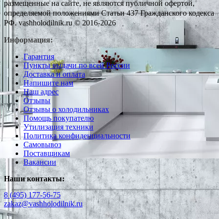
размещенные на сайте, не являются публичной офертой,
определяемой положениями Статьи 437 Гражданского кодекса
РФ. vashholodilnik.ru © 2016-2026
Информация:
Гарантия
Пункты выдачи по всей России
Доставка и оплата
Напишите нам
Наш адрес
Отзывы
Отзывы о холодильниках
Помощь покупателю
Утилизация техники
Политика конфиденциальности
Самовывоз
Поставщикам
Вакансии
Наши контакты:
8 (495) 177-56-75
zakaz@vashholodilnik.ru