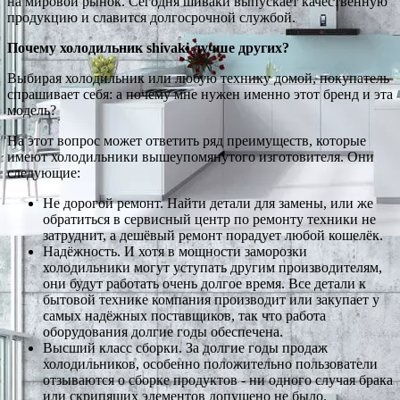
на мировой рынок. Сегодня шиваки выпускает качественную
продукцию и славится долгосрочной службой.
Почему холодильник shivaki лучше других?
Выбирая холодильник или любую технику домой, покупатель
спрашивает себя: а почему мне нужен именно этот бренд и эта
модель?
На этот вопрос может ответить ряд преимуществ, которые
имеют холодильники вышеупомянутого изготовителя. Они
следующие:
Не дорогой ремонт. Найти детали для замены, или же
обратиться в сервисный центр по ремонту техники не
затруднит, а дешёвый ремонт порадует любой кошелёк.
Надёжность. И хотя в мощности заморозки
холодильники могут уступать другим производителям,
они будут работать очень долгое время. Все детали к
бытовой технике компания производит или закупает у
самых надёжных поставщиков, так что работа
оборудования долгие годы обеспечена.
Высший класс сборки. За долгие годы продаж
холодильников, особенно положительно пользователи
отзываются о сборке продуктов - ни одного случая брака
или скрипящих элементов допущено не было.