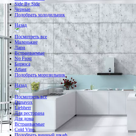
Side By Side
Черные
Подобрать холодильник
Назад
Посмотреть все
Маленькие
Лари
Встраиваемые
No Frost
Бирюса
Atlant
Подобрать морозильник
Назад
Посмотреть все
Dunavox
Liebherr
Для ресторана
Для дома
Встраиваемые
Cold Vine
Подобрать винный шкаф