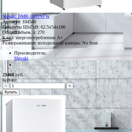
Shivaki BMR-1801NFW
Артикул:
104540
Габариты ШxГxВ: 62.5x54x180
Общий объем, л: 270
Класс энергопотребления: A+
Размораживание холодильной камеры: No frost
Производитель:
Shivaki
*Наличие уточняйте у менеджера
23460
руб.
Кол-во:
−
+
Купить