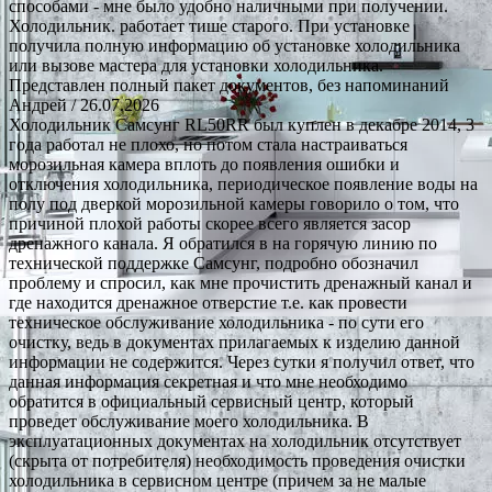
способами - мне было удобно наличными при получении.
Холодильник. работает тише старого. При установке
получила полную информацию об установке холодильника
или вызове мастера для установки холодильника.
Представлен полный пакет документов, без напоминаний
Андрей
/ 26.07.2026
Холодильник Самсунг RL50RR был куплен в декабре 2014, 3
года работал не плохо, но потом стала настраиваться
морозильная камера вплоть до появления ошибки и
отключения холодильника, периодическое появление воды на
полу под дверкой морозильной камеры говорило о том, что
причиной плохой работы скорее всего является засор
дренажного канала. Я обратился в на горячую линию по
технической поддержке Самсунг, подробно обозначил
проблему и спросил, как мне прочистить дренажный канал и
где находится дренажное отверстие т.е. как провести
техническое обслуживание холодильника - по сути его
очистку, ведь в документах прилагаемых к изделию данной
информации не содержится. Через сутки я получил ответ, что
данная информация секретная и что мне необходимо
обратится в официальный сервисный центр, который
проведет обслуживание моего холодильника. В
эксплуатационных документах на холодильник отсутствует
(скрыта от потребителя) необходимость проведения очистки
холодильника в сервисном центре (причем за не малые