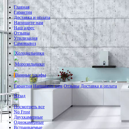
Главная
Гарантия
Доставка и оплата
Напишите нам
Наш адрес
Отзывы
Утилизация
Самовывоз
Холодильники
Морозильники
Винные шкафы
Гарантия
Напишите нам
Отзывы
Доставка и оплата
Назад
Посмотреть все
No Frost
Двухкамерные
Однокамерные
Встраиваемые