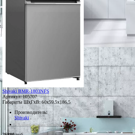
Shivaki BMR-1803NFS
Артикул:
105707
Габариты ШxГxВ: 60x59.5x186.5
Производитель:
Shivaki
*Наличие уточняйте у менеджера
26880
руб.