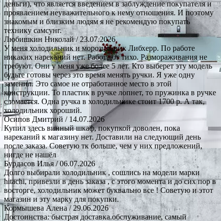
деньги), что является введением в заблуждение покупателя и
проявлением неуважительного к нему отношения. И поэтому
знакомым и близким людям я не рекомендую покупать
технику самсунг.
Любишкин Николай
/ 23.07.2026
У меня холодильник и морозильник Либхерр. По работе
никаких нареканий нет. Работают тихо. Размораживания не
требуют. Они у меня уже более 5 лет. Кто выберет эту модель
будьте готовы через это время менять ручки. Я уже одну
заменил. Это самое не отработанное место в этой
конструкции. То пластик в ручке лопнет, то пружинка в ручке
сломается. Одна ручка в холодильнике стоит 1700 р. А так,
холодильник хороший.
Осипов Дмитрий
/ 14.07.2026
Купил здесь винный шкаф, покупкой доволен, пока
нареканий к магазину нет. Доставили на следующий день
после заказа. Советую тк больше, чем у них предложений,
нигде не нашёл
Бурдасов Илья
/ 06.07.2026
Долго выбирали холодильник , сошлись на модели марки
hitachi, привезли в день заказа , с этого момента и до сих пор в
восторге, холодильник может буквально все ! Советую и этот
магазин и эту марку для покупки.
Кормышева Алена
/ 29.06.2026
Достоинства: быстрая доставка.обслуживание, самый