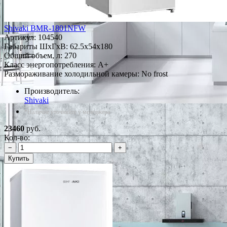
Shivaki BMR-1801NFW
Артикул:
104540
Габариты ШxГxВ: 62.5x54x180
Общий объем, л: 270
Класс энергопотребления: A+
Размораживание холодильной камеры: No frost
Производитель:
Shivaki
*Наличие уточняйте у менеджера
23460
руб.
Кол-во:
−
+
Купить