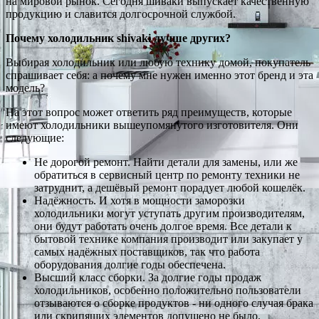
на мировой рынок. Сегодня шиваки выпускает качественную
продукцию и славится долгосрочной службой.
Почему холодильник shivaki лучше других?
Выбирая холодильник или любую технику домой, покупатель
спрашивает себя: а почему мне нужен именно этот бренд и эта
модель?
На этот вопрос может ответить ряд преимуществ, которые
имеют холодильники вышеупомянутого изготовителя. Они
следующие:
Не дорогой ремонт. Найти детали для замены, или же
обратиться в сервисный центр по ремонту техники не
затруднит, а дешёвый ремонт порадует любой кошелёк.
Надёжность. И хотя в мощности заморозки
холодильники могут уступать другим производителям,
они будут работать очень долгое время. Все детали к
бытовой технике компания производит или закупает у
самых надёжных поставщиков, так что работа
оборудования долгие годы обеспечена.
Высший класс сборки. За долгие годы продаж
холодильников, особенно положительно пользователи
отзываются о сборке продуктов - ни одного случая брака
или скрипящих элементов допущено не было.