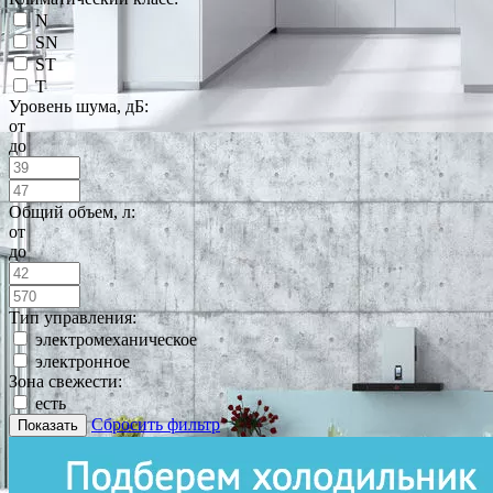
N
SN
ST
T
Уровень шума, дБ:
от
до
Общий объем, л:
от
до
Тип управления:
электромеханическое
электронное
Зона свежести:
есть
Сбросить фильтр
Показать