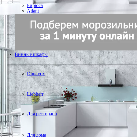
Бирюса
Atlant
Винные шкафы
Dunavox
Liebherr
Для ресторана
Для дома