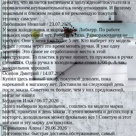
деньги), что является введением в заблуждение покупателя и
проявлением неуважительного к нему отношения. И поэтому
знакомым и близким людям я не рекомендую покупать
технику самсунг.
Любишкин Николай
/ 23.07.2026
У меня холодильник и морозильник Либхерр. По работе
никаких нареканий нет. Работают тихо. Размораживания не
требуют. Они у меня уже более 5 лет. Кто выберет эту модель
будьте готовы через это время менять ручки. Я уже одну
заменил. Это самое не отработанное место в этой
конструкции. То пластик в ручке лопнет, то пружинка в ручке
сломается. Одна ручка в холодильнике стоит 1700 р. А так,
холодильник хороший.
Осипов Дмитрий
/ 14.07.2026
Купил здесь винный шкаф, покупкой доволен, пока
нареканий к магазину нет. Доставили на следующий день
после заказа. Советую тк больше, чем у них предложений,
нигде не нашёл
Бурдасов Илья
/ 06.07.2026
Долго выбирали холодильник , сошлись на модели марки
hitachi, привезли в день заказа , с этого момента и до сих пор в
восторге, холодильник может буквально все ! Советую и этот
магазин и эту марку для покупки.
Кормышева Алена
/ 29.06.2026
Достоинства: быстрая доставка.обслуживание, самый