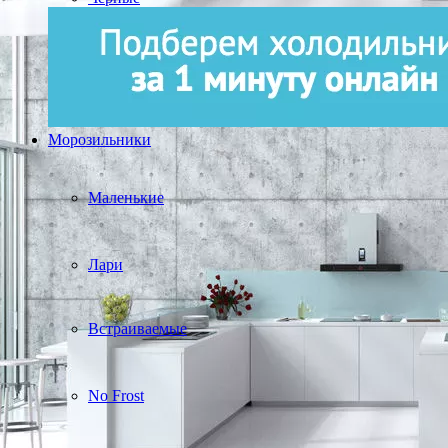
Морозильники
Маленькие
Лари
Встраиваемые
No Frost