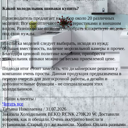
Какой холодильник шиваки купить?
Производитель предлагает на выбор около 20 различных
моделей. Все они отличаются характеристиками и внешним
видом. Разнообразие позволит подобрать конкретную модель
под свои нужды.
Из списка моделей следует выбирать, исходя из нужд:
большая вместимость, наличие морозильной камеры и прочее.
Благодаря ценовой политике компании, приобрести
холодильник шиваки можно по весьма приемлемой цене.
Подводя итог стоит заметить, что дизайнерские решения у
компании очень просты. Данная продукция предназначена в
первую очередь для долгосрочной работы, а дизайн и
дополнительные функции - не специализация этих
холодильников.
Наши клиенты /
Читать все
Татьяна Николаевна
/ 31.07.2026
Заказала Холодильник BEKO RCNK 270K20 W. Доставили
вовремя. как и обещали. Очень аккуратно внесли и
установили. Старый тут же вынесли. Удобно. Оплата разными