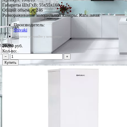
Габариты ШxГxВ: 55x55x168
Общий объем, л: 246
Размораживание холодильной камеры: Капельная
Производитель:
Shivaki
*Наличие уточняйте у менеджера
20280
руб.
Кол-во:
−
+
Купить