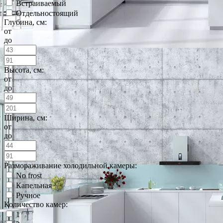
Встраиваемый
Отдельностоящий
Глубина, см:
от
до
Высота, см:
от
до
Ширина, см:
от
до
Размораживание холодильной камеры:
No frost
Капельная
Ручное
Количество камер:
1