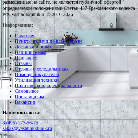
размещенные на сайте, не являются публичной офертой,
определяемой положениями Статьи 437 Гражданского кодекса
РФ. vashholodilnik.ru © 2016-2026
Информация:
Гарантия
Пункты выдачи по всей России
Доставка и оплата
Напишите нам
Наш адрес
Отзывы
Отзывы о холодильниках
Помощь покупателю
Утилизация техники
Политика конфиденциальности
Самовывоз
Поставщикам
Вакансии
Наши контакты:
8 (495) 177-56-75
zakaz@vashholodilnik.ru