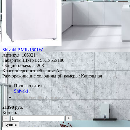
Shivaki BMR-1801W
Артикул:
106021
Габариты ШxГxВ: 55.1x55x180
Общий объем, л: 268
Класс энергопотребления: A+
Размораживание холодильной камеры: Капельная
Производитель:
Shivaki
*Наличие уточняйте у менеджера
21390
руб.
Кол-во:
−
+
Купить