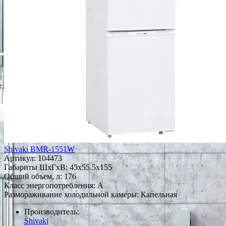
Shivaki BMR-1551W
Артикул:
104473
Габариты ШxГxВ: 45x55.5x155
Общий объем, л: 176
Класс энергопотребления: A
Размораживание холодильной камеры: Капельная
Производитель:
Shivaki