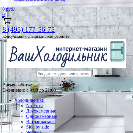
0
руб.
0
8 (495) 177-56-75
Консультация специалистов. Звоните!
Обратный звонок
Время работы:
Ежедневно с 9:00 до 21:00
Холодильники
No Frost
Двухкамерные
Однокамерные
Встраиваемые
Side by side
Черные