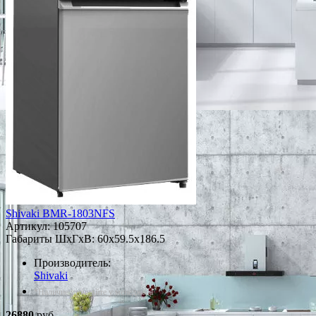
Shivaki BMR-1803NFS
Артикул:
105707
Габариты ШxГxВ: 60x59.5x186.5
Производитель:
Shivaki
*Наличие уточняйте у менеджера
26880
руб.