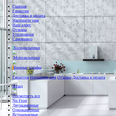
Главная
Гарантия
Доставка и оплата
Напишите нам
Наш адрес
Отзывы
Утилизация
Самовывоз
Холодильники
Морозильники
Винные шкафы
Гарантия
Напишите нам
Отзывы
Доставка и оплата
Назад
Посмотреть все
No Frost
Двухкамерные
Однокамерные
Встраиваемые