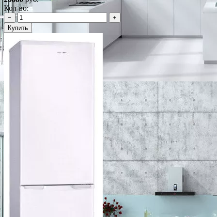
Кол-во:
−
+
Купить