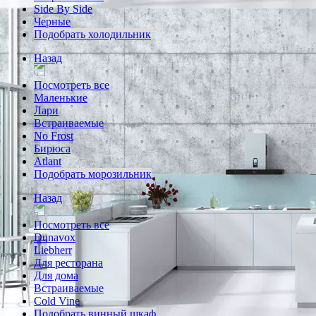
Side By Side
Черные
Подобрать холодильник
Назад
Посмотреть все
Маленькие
Лари
Встраиваемые
No Frost
Бирюса
Atlant
Подобрать морозильник
Назад
Посмотреть все
Dunavox
Liebherr
Для ресторана
Для дома
Встраиваемые
Cold Vine
Подобрать винный шкаф