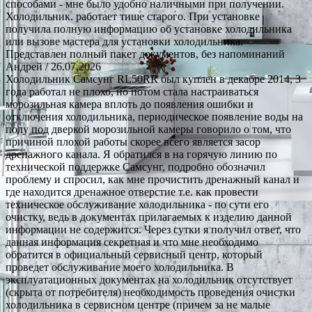
способами - мне было удобно наличными при получении.
Холодильник. работает тише старого. При установке
получила полную информацию об установке холодильника
или вызове мастера для установки холодильника.
Представлен полный пакет документов, без напоминаний
Андрей
/ 26.07.2026
Холодильник Самсунг RL50RR был куплен в декабре 2014, 3
года работал не плохо, но потом стала настраиваться
морозильная камера вплоть до появления ошибки и
отключения холодильника, периодическое появление воды на
полу под дверкой морозильной камеры говорило о том, что
причиной плохой работы скорее всего является засор
дренажного канала. Я обратился в на горячую линию по
технической поддержке Самсунг, подробно обозначил
проблему и спросил, как мне прочистить дренажный канал и
где находится дренажное отверстие т.е. как провести
техническое обслуживание холодильника - по сути его
очистку, ведь в документах прилагаемых к изделию данной
информации не содержится. Через сутки я получил ответ, что
данная информация секретная и что мне необходимо
обратится в официальный сервисный центр, который
проведет обслуживание моего холодильника. В
эксплуатационных документах на холодильник отсутствует
(скрыта от потребителя) необходимость проведения очистки
холодильника в сервисном центре (причем за не малые