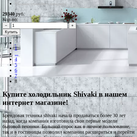
*Наличие уточняйте у менеджера
29340
руб.
Кол-во:
−
+
Купить
1
...
4
5
6
7
8
Купите холодильник Shivaki в нашем
интернет магазине!
Брендовая техника shivaki начала продаваться более 30 лет
назад, когда компания изготовила свои первые модели
бытовой техники. Большой спрос как в личное пользование,
так и в гостиницы позволил компании расшириться и перейти