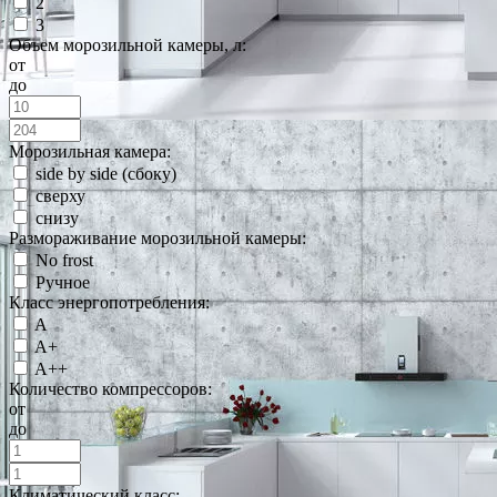
2
3
Объем морозильной камеры, л:
от
до
Морозильная камера:
side by side (сбоку)
сверху
снизу
Размораживание морозильной камеры:
No frost
Ручное
Класс энергопотребления:
A
A+
A++
Количество компрессоров:
от
до
Климатический класс: