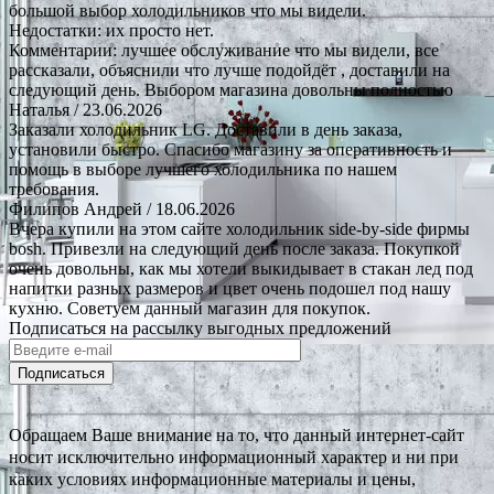
большой выбор холодильников что мы видели.
Недостатки: их просто нет.
Комментарии: лучшее обслуживание что мы видели, все
рассказали, объяснили что лучше подойдёт , доставили на
следующий день. Выбором магазина довольны полностью
Наталья
/ 23.06.2026
Заказали холодильник LG. Доставили в день заказа,
установили быстро. Спасибо магазину за оперативность и
помощь в выборе лучшего холодильника по нашем
требования.
Филипов Андрей
/ 18.06.2026
Вчера купили на этом сайте холодильник side-by-side фирмы
bosh. Привезли на следующий день после заказа. Покупкой
очень довольны, как мы хотели выкидывает в стакан лед под
напитки разных размеров и цвет очень подошел под нашу
кухню. Советуем данный магазин для покупок.
Подписаться на рассылку выгодных предложений
Подписаться
Обращаем Ваше внимание на то, что данный интернет-сайт
носит исключительно информационный характер и ни при
каких условиях информационные материалы и цены,