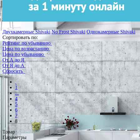
Двухкамерные Shivaki
No Frost Shivaki
Однокамерные Shivaki
Сортировать по:
Рейтинг по убыванию
Цена по возрастанию
Цена по убыванию
От А до Я
От Я до А
Сбросить
1
...
4
5
6
7
8
Товар
Параметры