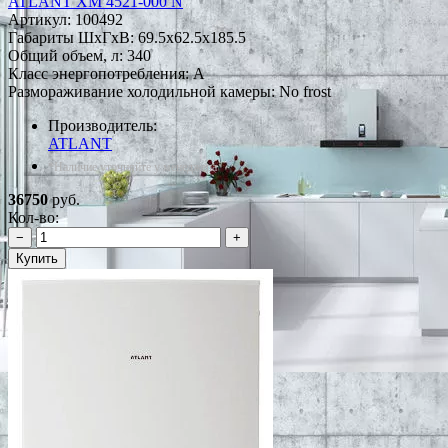
ATLANT ХМ 4521-000 N
Артикул:
100492
Габариты ШxГxВ: 69.5x62.5x185.5
Общий объем, л: 340
Класс энергопотребления: A
Размораживание холодильной камеры: No frost
Производитель:
ATLANT
*Наличие уточняйте у менеджера
36750
руб.
Кол-во:
−
+
Купить