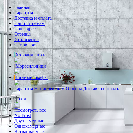
Главная
Гарантия
Доставка и оплата
Напишите нам
Наш адрес
Отзывы
Утилизация
Самовывоз
Холодильники
Морозильники
Винные шкафы
Гарантия
Напишите нам
Отзывы
Доставка и оплата
Назад
Посмотреть все
No Frost
Двухкамерные
Однокамерные
Встраиваемые