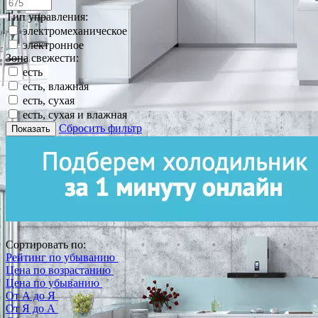
Тип управления:
электромеханическое
электронное
Зона свежести:
есть
есть, влажная
есть, сухая
есть, сухая и влажная
Сбросить фильтр
Показать
Сортировать по:
Рейтинг по убыванию
Цена по возрастанию
Цена по убыванию
От А до Я
От Я до А