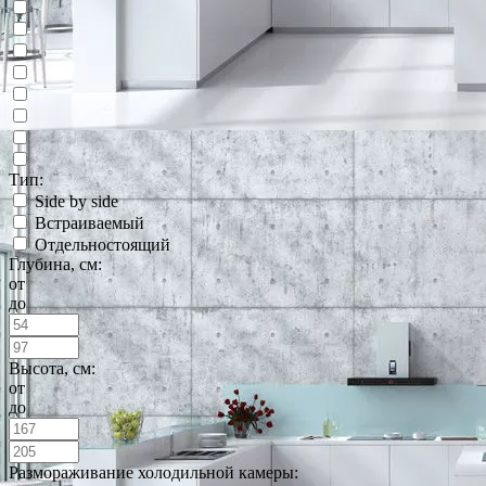
Тип:
Side by side
Встраиваемый
Отдельностоящий
Глубина, см:
от
до
Высота, см:
от
до
Размораживание холодильной камеры: