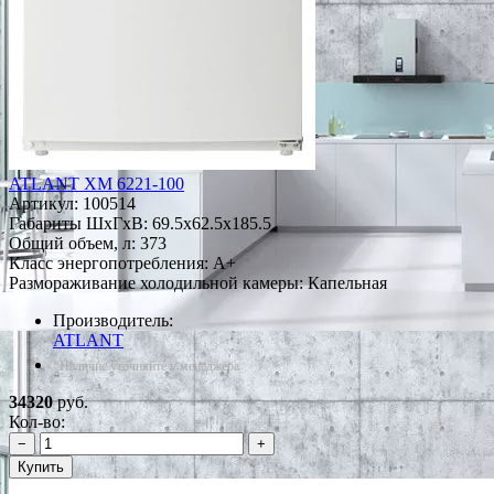
ATLANT ХМ 6221-100
Артикул:
100514
Габариты ШxГxВ: 69.5x62.5x185.5
Общий объем, л: 373
Класс энергопотребления: A+
Размораживание холодильной камеры: Капельная
Производитель:
ATLANT
*Наличие уточняйте у менеджера
34320
руб.
Кол-во:
−
+
Купить