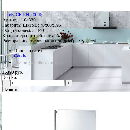
Candy CKHN 200 IS
Артикул:
104330
Габариты ШxГxВ: 70x60x195
Общий объем, л: 340
Класс энергопотребления: A
Размораживание холодильной камеры: No frost
Производитель:
Candy
*Наличие уточняйте у менеджера
35390
руб.
Кол-во:
−
+
Купить