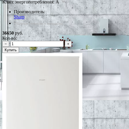
Класс энергопотребления: A
Производитель:
Sharp
*Наличие уточняйте у менеджера
36650
руб.
Кол-во:
−
+
Купить