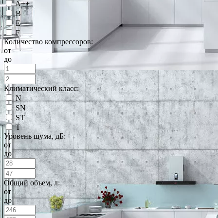
A++
B
E
F
Количество компрессоров:
от
до
Климатический класс:
N
SN
ST
T
Уровень шума, дБ:
от
до
Общий объем, л:
от
до