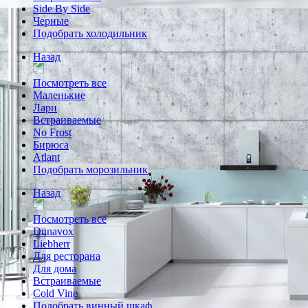
Side By Side
Черные
Подобрать холодильник
Назад
Посмотреть все
Маленькие
Лари
Встраиваемые
No Frost
Бирюса
Atlant
Подобрать морозильник
Назад
Посмотреть все
Dunavox
Liebherr
Для ресторана
Для дома
Встраиваемые
Cold Vine
Подобрать винный шкаф