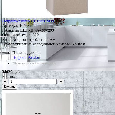
Hotpoint-Ariston HF 8201 M О
Артикул:
104032
Габариты ШxГxВ: 69x60x200
Общий объем, л: 322
Класс энергопотребления: A+
Размораживание холодильной камеры: No frost
Производитель:
Hotpoint-Ariston
*Наличие уточняйте у менеджера
34020
руб.
Кол-во:
−
+
Купить