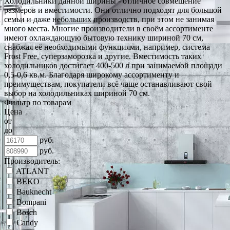
Холодильники данной ширины - отличное совмещение
размеров и вместимости. Они отлично подходят для большой
семьи и даже небольших производств, при этом не занимая
много места. Многие производители в своём ассортименте
имеют охлаждающую бытовую технику шириной 70 см,
снабжая её необходимыми функциями, например, система
Frost Free, суперзаморозка и другие. Вместимость таких
холодильников достигает 400-500 л при занимаемой площади
0,5-0,6 кв.м. Благодаря широкому ассортименту и
преимуществам, покупатели всё чаще останавливают свой
выбор на холодильниках шириной 70 см.
Фильтр по товарам
Цена
от
до
руб.
руб.
Производитель:
ATLANT
BEKO
Bauknecht
Bompani
Bosch
Candy