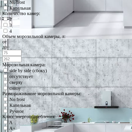
No frost
Капельная
Количество камер:
2
3
4
Объем морозильной камеры, л:
от
до
Морозильная камера:
side by side (сбоку)
отсутствует
сверху
снизу
Размораживание морозильной камеры:
No frost
Капельная
Ручное
Класс энергопотребления:
A
A+