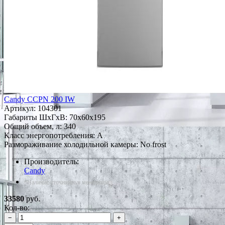
Candy CCPN 200 IW
Артикул:
104301
Габариты ШxГxВ: 70x60x195
Общий объем, л: 340
Класс энергопотребления: A
Размораживание холодильной камеры: No frost
Производитель:
Candy
*Наличие уточняйте у менеджера
33580
руб.
Кол-во:
−
+