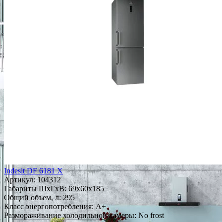
Indesit DF 6181 X
Артикул:
104312
Габариты ШxГxВ: 69x60x185
Общий объем, л: 295
Класс энергопотребления: A+
Размораживание холодильной камеры: No frost