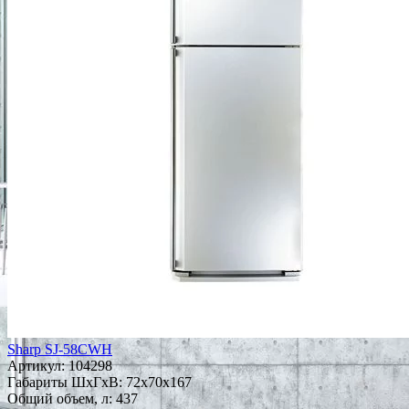
Sharp SJ-58CWH
Артикул:
104298
Габариты ШxГxВ: 72x70x167
Общий объем, л: 437