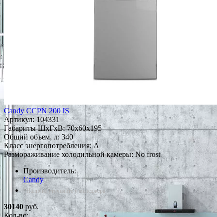
Candy CCPN 200 IS
Артикул:
104331
Габариты ШxГxВ: 70x60x195
Общий объем, л: 340
Класс энергопотребления: A
Размораживание холодильной камеры: No frost
Производитель:
Candy
*Наличие уточняйте у менеджера
30140
руб.
Кол-во: