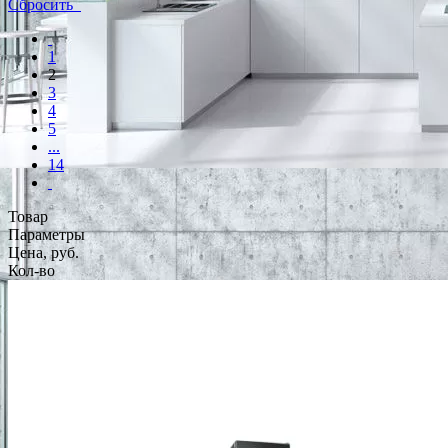
Сбросить
1
2
3
4
5
...
14
Товар
Параметры
Цена, руб.
Кол-во