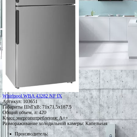
Whirlpool WBA 43282 NF IX
Артикул:
103651
Габариты ШxГxВ: 71x71.5x187.5
Общий объем, л: 420
Класс энергопотребления: A++
Размораживание холодильной камеры: Капельная
Производитель: