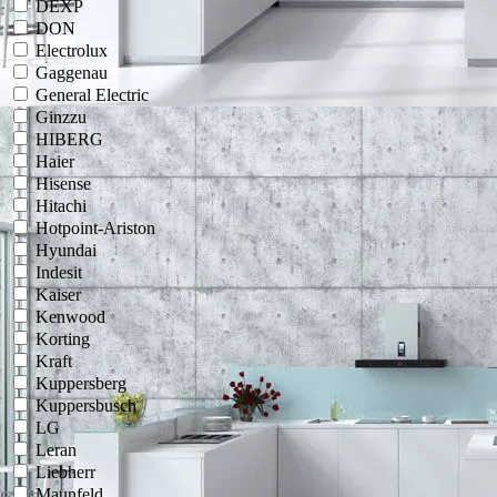
DEXP
DON
Electrolux
Gaggenau
General Electric
Ginzzu
HIBERG
Haier
Hisense
Hitachi
Hotpoint-Ariston
Hyundai
Indesit
Kaiser
Kenwood
Korting
Kraft
Kuppersberg
Kuppersbusch
LG
Leran
Liebherr
Maunfeld