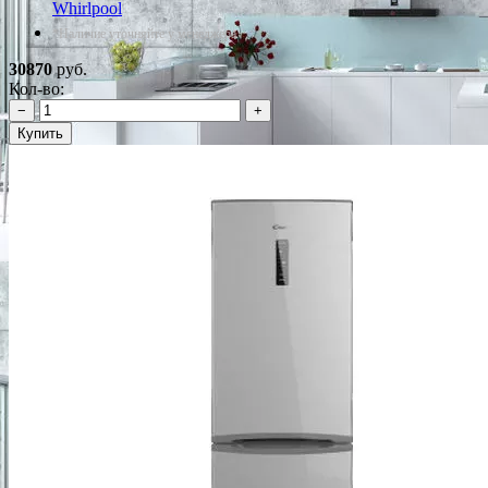
Whirlpool
*Наличие уточняйте у менеджера
30870
руб.
Кол-во:
−
+
Купить