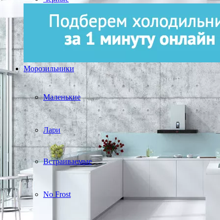
Морозильники
Маленькие
Лари
Встраиваемые
No Frost