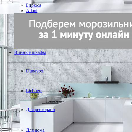
Бирюса
Atlant
Винные шкафы
Dunavox
Liebherr
Для ресторана
Для дома