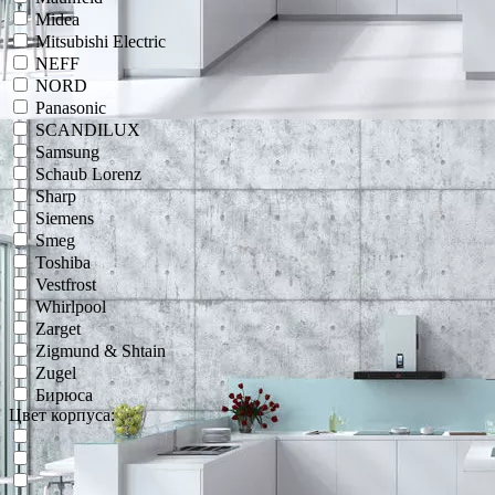
Midea
Mitsubishi Electric
NEFF
NORD
Panasonic
SCANDILUX
Samsung
Schaub Lorenz
Sharp
Siemens
Smeg
Toshiba
Vestfrost
Whirlpool
Zarget
Zigmund & Shtain
Zugel
Бирюса
Цвет корпуса: