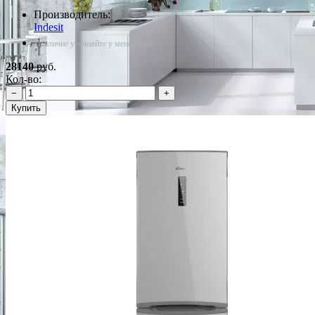
Производитель:
Indesit
*Наличие уточняйте у менеджера
28140
руб.
Кол-во:
−
+
Купить