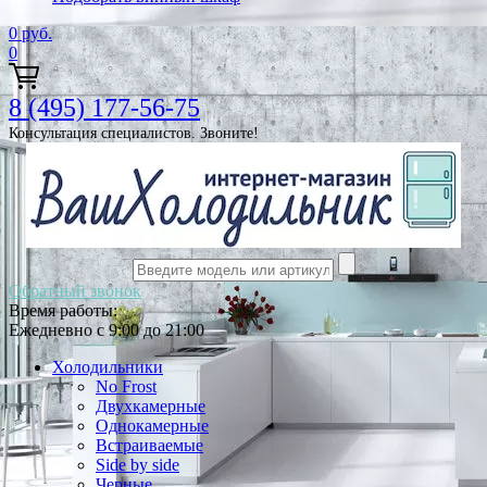
0
руб.
0
8 (495) 177-56-75
Консультация специалистов. Звоните!
Обратный звонок
Время работы:
Ежедневно с 9:00 до 21:00
Холодильники
No Frost
Двухкамерные
Однокамерные
Встраиваемые
Side by side
Черные