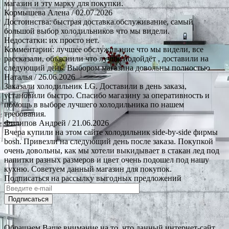
магазин и эту марку для покупки.
Кормышева Алена
/ 02.07.2026
Достоинства: быстрая доставка.обслуживание, самый
большой выбор холодильников что мы видели.
Недостатки: их просто нет.
Комментарии: лучшее обслуживание что мы видели, все
рассказали, объяснили что лучше подойдёт , доставили на
следующий день. Выбором магазина довольны полностью
Наталья
/ 26.06.2026
Заказали холодильник LG. Доставили в день заказа,
установили быстро. Спасибо магазину за оперативность и
помощь в выборе лучшего холодильника по нашем
требования.
Филипов Андрей
/ 21.06.2026
Вчера купили на этом сайте холодильник side-by-side фирмы
bosh. Привезли на следующий день после заказа. Покупкой
очень довольны, как мы хотели выкидывает в стакан лед под
напитки разных размеров и цвет очень подошел под нашу
кухню. Советуем данный магазин для покупок.
Подписаться на рассылку выгодных предложений
Подписаться
Обращаем Ваше внимание на то, что данный интернет-сайт