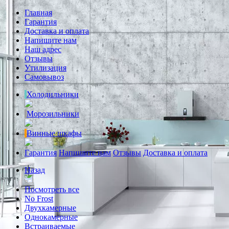
Главная
Гарантия
Доставка и оплата
Напишите нам
Наш адрес
Отзывы
Утилизация
Самовывоз
Холодильники
Морозильники
Винные шкафы
Гарантия
Напишите нам
Отзывы
Доставка и оплата
Назад
Посмотреть все
No Frost
Двухкамерные
Однокамерные
Встраиваемые