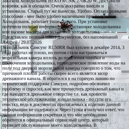
Заказала Холодильник BEKO RCNK 270K20 W. Доставили
вовремя. как и обещали. Очень аккуратно внесли и
установили. Старый тут же вынесли. Удобно. Оплата разными
способами - мне было удобно наличными при получении.
Холодильник. работает тише старого. При установке
получила полную информацию об установке холодильника
или вызове мастера для установки холодильника.
Представлен полный пакет документов, без напоминаний
Андрей
/ 29.07.2026
Холодильник Самсунг RL50RR был куплен в декабре 2014, 3
года работал не плохо, но потом стала настраиваться
морозильная камера вплоть до появления ошибки и
отключения холодильника, периодическое появление воды на
полу под дверкой морозильной камеры говорило о том, что
причиной плохой работы скорее всего является засор
дренажного канала. Я обратился в на горячую линию по
технической поддержке Самсунг, подробно обозначил
проблему и спросил, как мне прочистить дренажный канал и
где находится дренажное отверстие т.е. как провести
техническое обслуживание холодильника - по сути его
очистку, ведь в документах прилагаемых к изделию данной
информации не содержится. Через сутки я получил ответ, что
данная информация секретная и что мне необходимо
обратится в официальный сервисный центр, который
проведет обслуживание моего холодильника. В