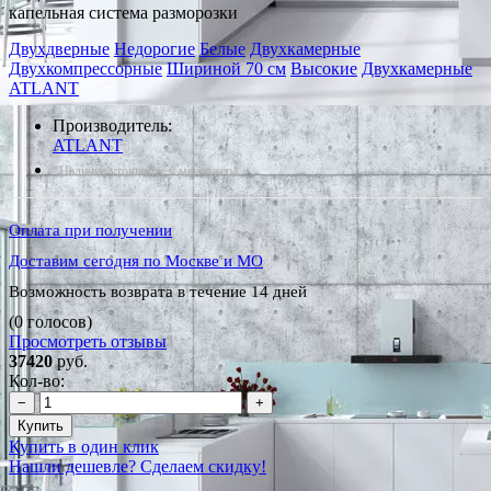
капельная система разморозки
Двухдверные
Недорогие
Белые
Двухкамерные
Двухкомпрессорные
Шириной 70 см
Высокие
Двухкамерные
ATLANT
Производитель:
ATLANT
*Наличие уточняйте у менеджера
Оплата при получении
Доставим сегодня по Москве и МО
Возможность возврата в течение 14 дней
(0 голосов)
Просмотреть отзывы
37420
руб.
Кол-во:
−
+
Купить
Купить в один клик
Нашли дешевле? Сделаем скидку!