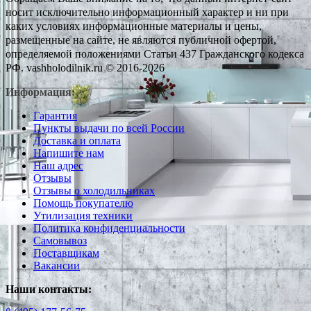
носит исключительно информационный характер и ни при
каких условиях информационные материалы и цены,
размещенные на сайте, не являются публичной офертой,
определяемой положениями Статьи 437 Гражданского кодекса
РФ. vashholodilnik.ru © 2016-2026
Информация:
Гарантия
Пункты выдачи по всей России
Доставка и оплата
Напишите нам
Наш адрес
Отзывы
Отзывы о холодильниках
Помощь покупателю
Утилизация техники
Политика конфиденциальности
Самовывоз
Поставщикам
Вакансии
Наши контакты: