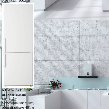
Артикул:
100518
69.5x62.5x195.5 см
двухкамерный
класс A+
морозильник снизу
общий объем 401 л