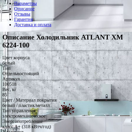
Параметры
Описание
Отзывы
Гарантия
Доставка и оплата
Описание Холодильник ATLANT ХМ
6224-100
Цвет корпуса
белый
Тип
Отдельностоящий
Артикул
100518
Вес, кг
85
Цвет / Материал покрытия
белый / пластик/металл
Тип управления
электромеханическое
Энергопотребление
класс A+ (318 кВтч/год)
Хладагент