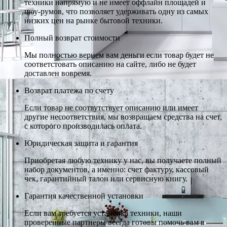
техники напрямую и не имеет оффлайн площадей и
шоу-румов, что позволяет удерживать одну из самых
низких цен на рынке бытовой техники.
Полный возврат стоимости
Мы полностью вернем вам деньги если товар будет не
соответстовать описанию на сайте, либо не будет
доставлен вовремя.
Возврат платежа по счету
Если товар не соотвутствует описанию или имеет
другие несоответствия, мы возвращаем средства на счет,
с которого производилась оплата.
Юридическая защита и гарантия
Приобретая любую технику у нас, вы получаете полный
набор документов, а именно: счет фактуру, кассовый
чек, гарантийный талон или сервисную книгу.
Гарантия качественной установки
Если вам требуется установка техники, наши
проверенные партнеры всегда готовы помочь вам в