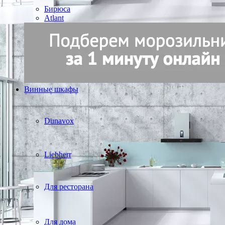
Бирюса
Atlant
Винные шкафы
Dunavox
Liebherr
Для ресторана
Для дома