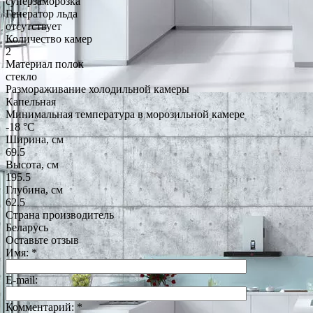
суперзаморозка
Генератор льда
отсутствует
Количество камер
2
Материал полок
стекло
Размораживание холодильной камеры
Капельная
Минимальная температура в морозильной камере
-18 °C
Ширина, см
69.5
Высота, см
195.5
Глубина, см
62.5
Страна производитель
Беларусь
Оставьте отзыв
Имя:
*
E-mail:
Комментарий:
*