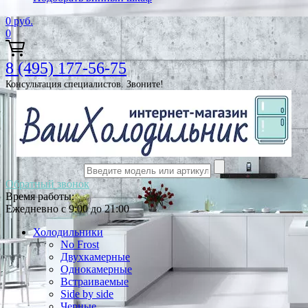
0
руб.
0
8 (495) 177-56-75
Консультация специалистов. Звоните!
Обратный звонок
Время работы:
Ежедневно с 9:00 до 21:00
Холодильники
No Frost
Двухкамерные
Однокамерные
Встраиваемые
Side by side
Черные