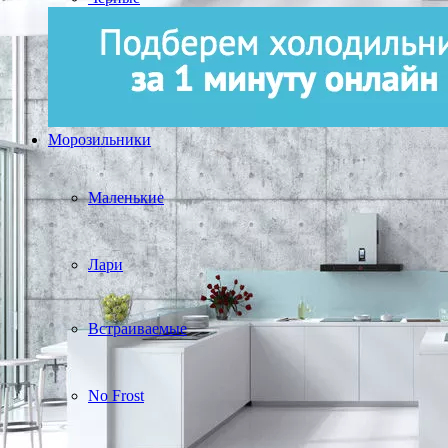
Морозильники
Маленькие
Лари
Встраиваемые
No Frost