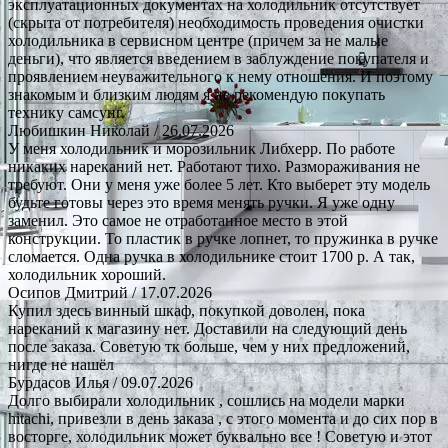
эксплуатационных документах на холодильник отсутствует
(скрыта от потребителя) необходимость проведения очистки
холодильника в сервисном центре (причем за не малые
деньги), что является введением в заблуждение покупателя и
проявлением неуважительного к нему отношения. И поэтому
знакомым и близким людям я не рекомендую покупать
технику самсунг.
Любишкин Николай
/ 26.07.2026
У меня холодильник и морозильник Либхерр. По работе
никаких нареканий нет. Работают тихо. Размораживания не
требуют. Они у меня уже более 5 лет. Кто выберет эту модель
будьте готовы через это время менять ручки. Я уже одну
заменил. Это самое не отработанное место в этой
конструкции. То пластик в ручке лопнет, то пружинка в ручке
сломается. Одна ручка в холодильнике стоит 1700 р. А так,
холодильник хороший.
Осипов Дмитрий
/ 17.07.2026
Купил здесь винный шкаф, покупкой доволен, пока
нареканий к магазину нет. Доставили на следующий день
после заказа. Советую тк больше, чем у них предложений,
нигде не нашёл
Бурдасов Илья
/ 09.07.2026
Долго выбирали холодильник , сошлись на модели марки
hitachi, привезли в день заказа , с этого момента и до сих пор в
восторге, холодильник может буквально все ! Советую и этот