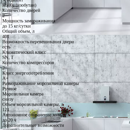
R600a (изобутан)
Количество дверей
2
Мощность замораживания
до 15 кг/cутки
Общий объем, л
401
Возможность перевешивания двери
есть
Климатический класс
SN, T
Количество компрессоров
2
Класс энергопотребления
A+
Размораживание морозильной камеры
Ручное
Морозильная камера
снизу
Объем морозильной камеры, л
121
Автономное сохранение холода
до 20 ч
Дополнительные возможности