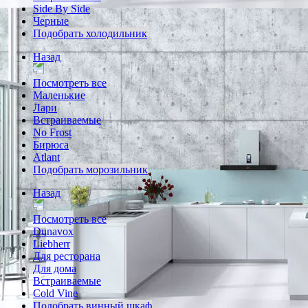
Side By Side
Черные
Подобрать холодильник
Назад
Посмотреть все
Маленькие
Лари
Встраиваемые
No Frost
Бирюса
Atlant
Подобрать морозильник
Назад
Посмотреть все
Dunavox
Liebherr
Для ресторана
Для дома
Встраиваемые
Cold Vine
Подобрать винный шкаф