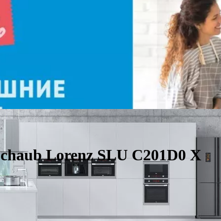
chaub Lorenz SLU C201D0 X