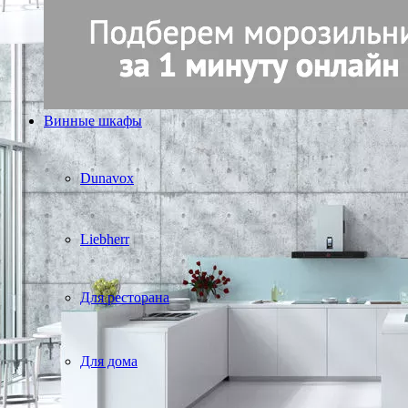
Винные шкафы
Dunavox
Liebherr
Для ресторана
Для дома