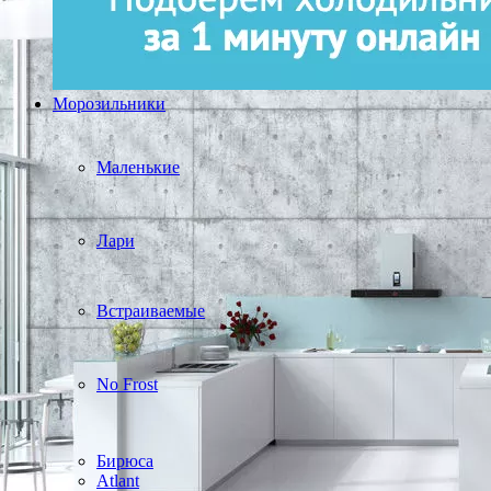
Морозильники
Маленькие
Лари
Встраиваемые
No Frost
Бирюса
Atlant