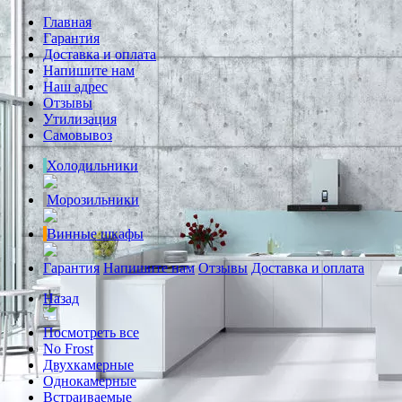
Главная
Гарантия
Доставка и оплата
Напишите нам
Наш адрес
Отзывы
Утилизация
Самовывоз
Холодильники
Морозильники
Винные шкафы
Гарантия
Напишите нам
Отзывы
Доставка и оплата
Назад
Посмотреть все
No Frost
Двухкамерные
Однокамерные
Встраиваемые