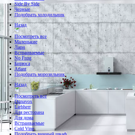
Side By Side
Черные
Подобрать холодильник
Назад
Посмотреть все
Маленькие
Лари
Встраиваемые
No Frost
Бирюса
Atlant
Подобрать морозильник
Назад
Посмотреть все
Dunavox
Liebherr
Для ресторана
Для дома
Встраиваемые
Cold Vine
Подобрать винный шкаф