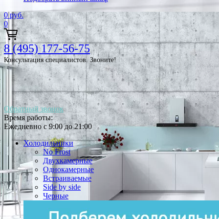
0
руб.
0
8 (495) 177-56-75
Консультация специалистов. Звоните!
Обратный звонок
Время работы:
Ежедневно с 9:00 до 21:00
Холодильники
No Frost
Двухкамерные
Однокамерные
Встраиваемые
Side by side
Черные