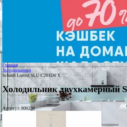
Главная
Холодильники
Schaub Lorenz SLU C201D0 X
Холодильник двухкамерный S
Артикул:
800238