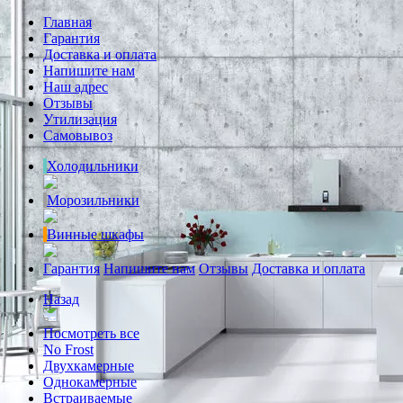
Главная
Гарантия
Доставка и оплата
Напишите нам
Наш адрес
Отзывы
Утилизация
Самовывоз
Холодильники
Морозильники
Винные шкафы
Гарантия
Напишите нам
Отзывы
Доставка и оплата
Назад
Посмотреть все
No Frost
Двухкамерные
Однокамерные
Встраиваемые