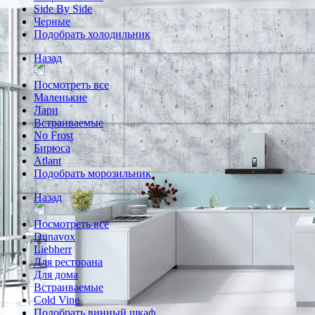
Side By Side
Черные
Подобрать холодильник
Назад
Посмотреть все
Маленькие
Лари
Встраиваемые
No Frost
Бирюса
Atlant
Подобрать морозильник
Назад
Посмотреть все
Dunavox
Liebherr
Для ресторана
Для дома
Встраиваемые
Cold Vine
Подобрать винный шкаф