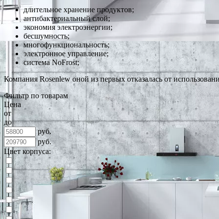
длительное хранение продуктов;
антибактериальный слой;
экономия электроэнергии;
бесшумность;
многофункциональность;
электронное управление;
система NoFrost;
Компания Rosenlew оной из первых отказалась от использовани
Фильтр по товарам
Цена
от
до
руб.
руб.
Цвет корпуса: