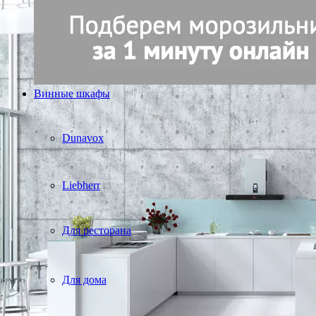
Винные шкафы
Dunavox
Liebherr
Для ресторана
Для дома