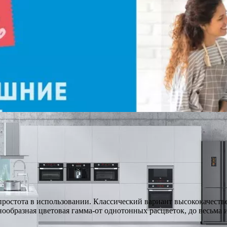
простота в использовании. Классический вариант высококачест
нообразная цветовая гамма-от однотонных расцветок, до весьм