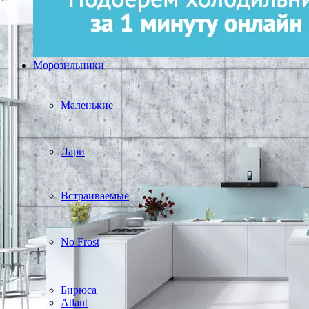
Морозильники
Маленькие
Лари
Встраиваемые
No Frost
Бирюса
Atlant