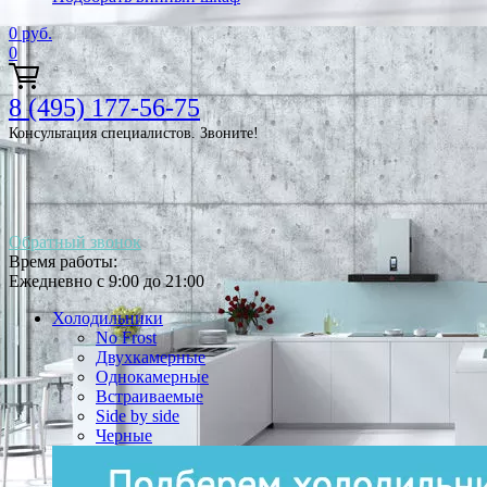
0
руб.
0
8 (495) 177-56-75
Консультация специалистов. Звоните!
Обратный звонок
Время работы:
Ежедневно с 9:00 до 21:00
Холодильники
No Frost
Двухкамерные
Однокамерные
Встраиваемые
Side by side
Черные