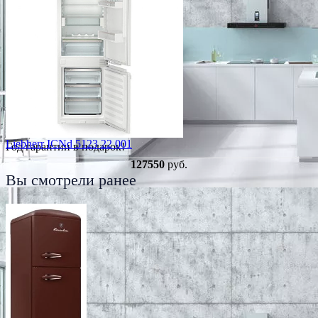
Liebherr ICNd 5123 22 001
Год гарантии в подарок!
127550
руб.
Вы смотрели ранее