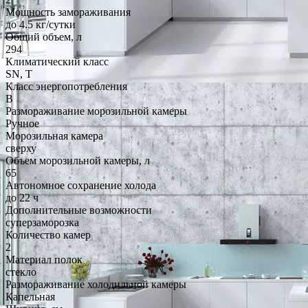
Мощность замораживания
до 4.5 кг/cутки
Общий объем, л
294
Климатический класс
SN, T
Класс энергопотребления
B
Размораживание морозильной камеры
Ручное
Морозильная камера
сверху
Объем морозильной камеры, л
65
Автономное сохранение холода
до 22 ч
Дополнительные возможности
суперзаморозка
Количество камер
2
Материал полок
стекло
Размораживание холодильной камеры
Капельная