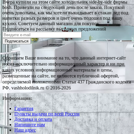
Вчера купили на этом сайте холодильник side-by-side фирмы
bosh. Привезли на следующий день после заказа. Покупкой
очень довольны, как мы хотели выкидывает в стакан лед под
напитки разных размеров и цвет очень подошел под нашу
кухню. Советуем данный магазин для покупок.
Подписаться на рассылку выгодных предложений
Подписаться
Обращаем Ваше внимание на то, что данный интернет-сайт
носит исключительно информационный характер и ни при
каких условиях информационные материалы и цены,
размещенные на сайте, не являются публичной офертой,
определяемой положениями Статьи 437 Гражданского кодекса
РФ. vashholodilnik.ru © 2016-2026
Информация:
Гарантия
Пункты выдачи по всей России
Доставка и оплата
Напишите нам
Наш адрес