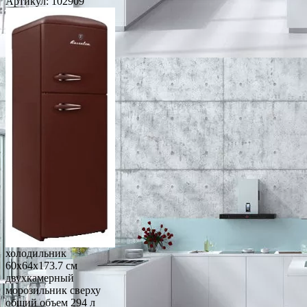
Артикул:
102909
холодильник
60x64x173.7 см
двухкамерный
морозильник сверху
общий объем 294 л