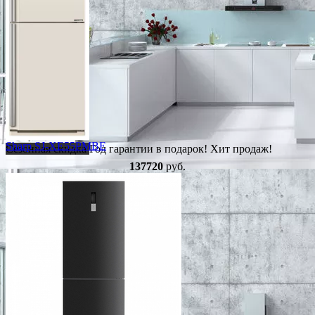
Sharp SJ-XE55PMBE
Сезонная скидка
Год гарантии в подарок!
Хит продаж!
137720
руб.