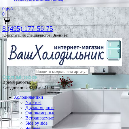
0
руб.
0
8 (495) 177-56-75
Консультация специалистов. Звоните!
Обратный звонок
Время работы:
Ежедневно с 9:00 до 21:00
Холодильники
No Frost
Двухкамерные
Однокамерные
Встраиваемые
Side by side
Черные