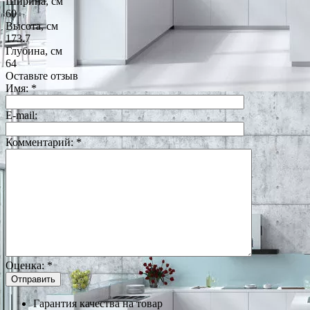
Ширина, см
60
Высота, см
173.7
Глубина, см
64
Оставьте отзыв
Имя:
*
E-mail:
Комментарий:
*
Оценка:
*
Гарантия качества на товар