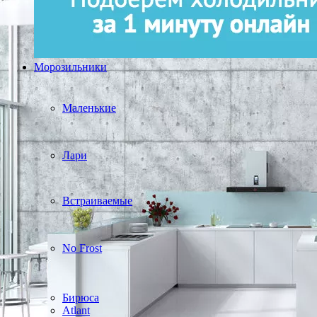
Морозильники
Маленькие
Лари
Встраиваемые
No Frost
Бирюса
Atlant