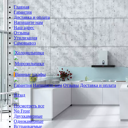
Главная
Гарантия
Доставка и оплата
Напишите нам
Наш адрес
Отзывы
Утилизация
Самовывоз
Холодильники
Морозильники
Винные шкафы
Гарантия
Напишите нам
Отзывы
Доставка и оплата
Назад
Посмотреть все
No Frost
Двухкамерные
Однокамерные
Встраиваемые