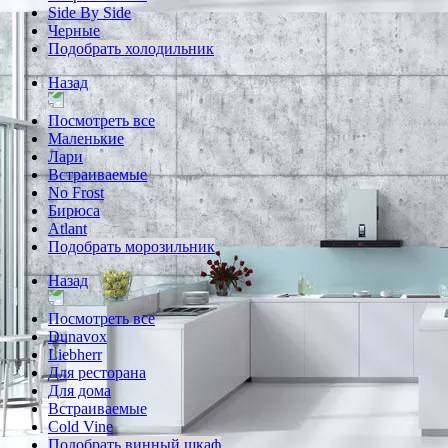
Side By Side
Черные
Подобрать холодильник
Назад
Посмотреть все
Маленькие
Лари
Встраиваемые
No Frost
Бирюса
Atlant
Подобрать морозильник
Назад
Посмотреть все
Dunavox
Liebherr
Для ресторана
Для дома
Встраиваемые
Cold Vine
Подобрать винный шкаф