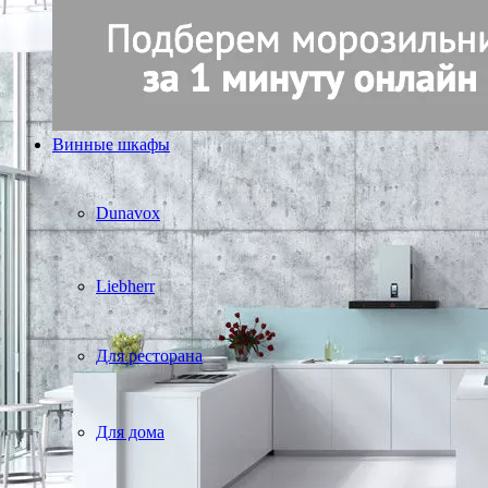
Винные шкафы
Dunavox
Liebherr
Для ресторана
Для дома