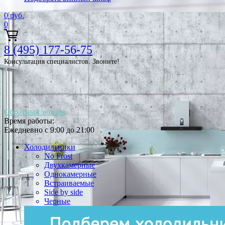
0
руб.
0
8 (495) 177-56-75
Консультация специалистов. Звоните!
Обратный звонок
Время работы:
Ежедневно с 9:00 до 21:00
Холодильники
No Frost
Двухкамерные
Однокамерные
Встраиваемые
Side by side
Черные