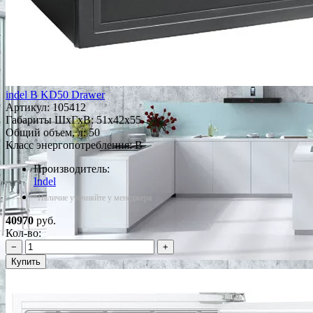
indel B KD50 Drawer
Артикул:
105412
Габариты ШxГxВ: 51x42x55
Общий объем, л: 50
Класс энергопотребления: B
Производитель:
Indel
*Наличие уточняйте у менеджера
40970
руб.
Кол-во:
−
+
Купить