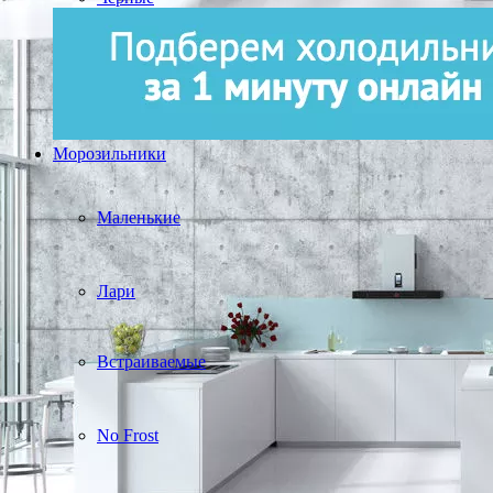
Морозильники
Маленькие
Лари
Встраиваемые
No Frost