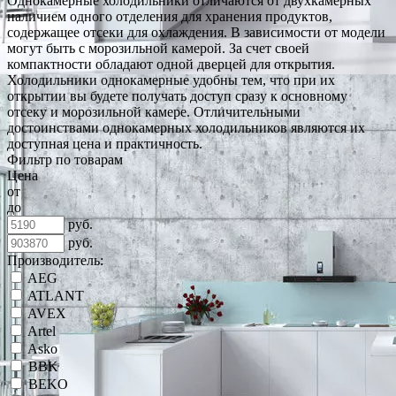
Однокамерные холодильники отличаются от двухкамерных
наличием одного отделения для хранения продуктов,
содержащее отсеки для охлаждения. В зависимости от модели
могут быть с морозильной камерой. За счет своей
компактности обладают одной дверцей для открытия.
Холодильники однокамерные удобны тем, что при их
открытии вы будете получать доступ сразу к основному
отсеку и морозильной камере. Отличительными
достоинствами однокамерных холодильников являются их
доступная цена и практичность.
Фильтр по товарам
Цена
от
до
руб.
руб.
Производитель:
AEG
ATLANT
AVEX
Artel
Asko
BBK
BEKO