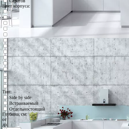
Саратов
Цвет корпуса:
Тип:
Side by side
Встраиваемый
Отдельностоящий
Глубина, см:
от
до