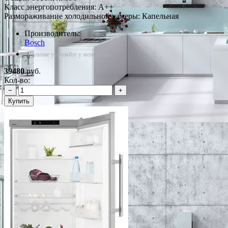
Класс энергопотребления: A++
Размораживание холодильной камеры: Капельная
Производитель:
Bosch
*Наличие уточняйте у менеджера
39480
руб.
Кол-во:
−
+
Купить