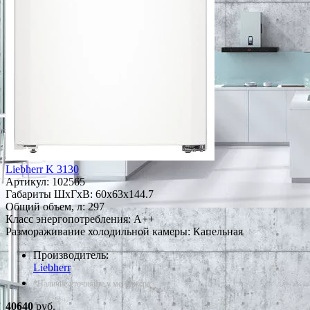
Liebherr K 3130
Артикул:
102565
Габариты ШxГxВ: 60x63x144.7
Общий объем, л: 297
Класс энергопотребления: A++
Размораживание холодильной камеры: Капельная
Производитель:
Liebherr
*Наличие уточняйте у менеджера
40640
руб.