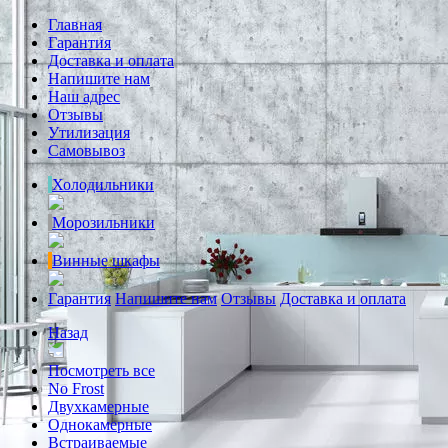
Главная
Гарантия
Доставка и оплата
Напишите нам
Наш адрес
Отзывы
Утилизация
Самовывоз
Холодильники
Морозильники
Винные шкафы
Гарантия
Напишите нам
Отзывы
Доставка и оплата
Назад
Посмотреть все
No Frost
Двухкамерные
Однокамерные
Встраиваемые