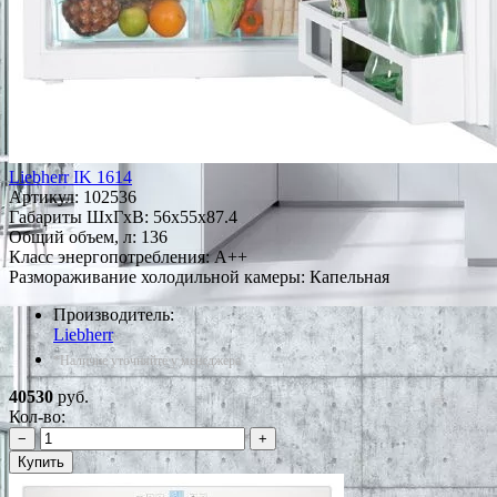
Liebherr IK 1614
Артикул:
102536
Габариты ШxГxВ: 56x55x87.4
Общий объем, л: 136
Класс энергопотребления: A++
Размораживание холодильной камеры: Капельная
Производитель:
Liebherr
*Наличие уточняйте у менеджера
40530
руб.
Кол-во:
−
+
Купить