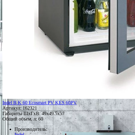
Indel B K 60 Ecosmart PV KES 60PV
Артикул:
162321
Габариты ШxГxВ: 49x49.5x57
Общий объем, л: 60
Производитель:
Indel