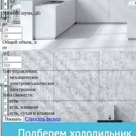
ST
T
Уровень шума, дБ:
от
до
Общий объем, л:
от
до
Тип управления:
механическое
электромеханическое
электронное
Зона свежести:
есть
есть, влажная
есть, сухая и влажная
Сбросить фильтр
Показать