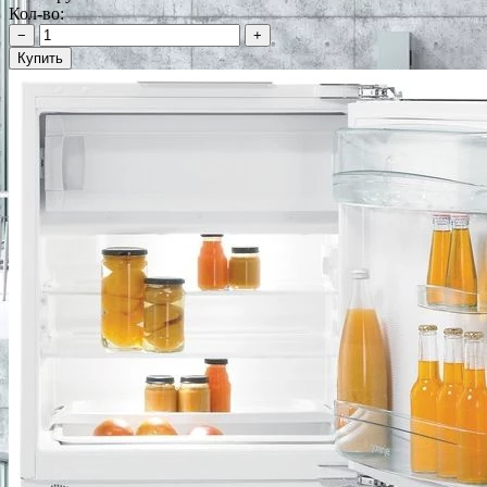
Кол-во:
−
+
Купить