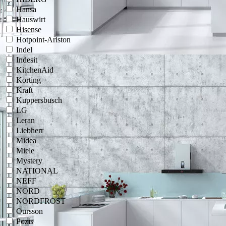
Hansa
Hauswirt
Hisense
Hotpoint-Ariston
Indel
Indesit
KitchenAid
Korting
Kraft
Kuppersbusch
LG
Leran
Liebherr
Midea
Miele
Mystery
NATIONAL
NEFF
NORD
NORDFROST
Oursson
Pozis