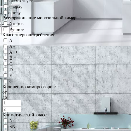
отсутствует
сверху
снизу
Размораживание морозильной камеры:
No frost
Ручное
Класс энергопотребления:
A
A+
A++
B
C
D
E
G
Количество компрессоров:
от
до
Климатический класс:
N
SN