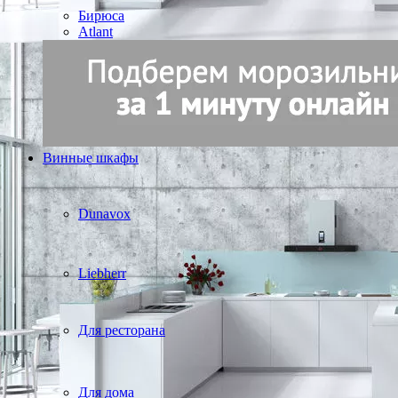
Бирюса
Atlant
Винные шкафы
Dunavox
Liebherr
Для ресторана
Для дома