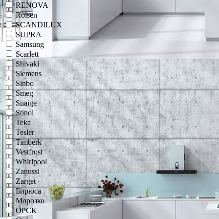
RENOVA
Rolsen
SCANDILUX
SUPRA
Samsung
Scarlett
Shivaki
Siemens
Sinbo
Smeg
Snaige
Stinol
Teka
Tesler
Timberk
Vestfrost
Whirlpool
Zanussi
Zarget
Бирюса
Морозко
ОРСК