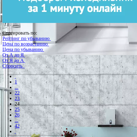
Сортировать по:
Рейтинг по убыванию
Цена по возрастанию
Цена по убыванию
От А до Я
От Я до А
Сбросить
1
...
22
23
24
25
26
...
42