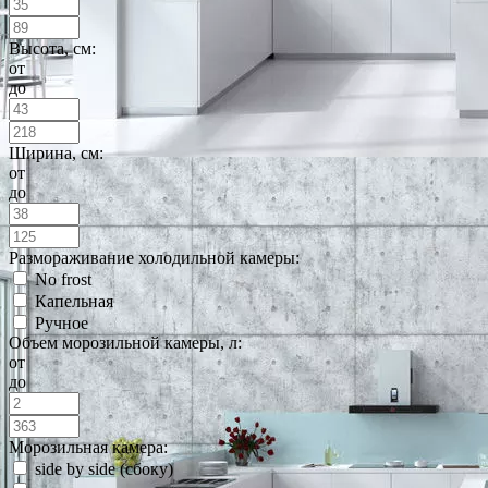
Высота, см:
от
до
Ширина, см:
от
до
Размораживание холодильной камеры:
No frost
Капельная
Ручное
Объем морозильной камеры, л:
от
до
Морозильная камера:
side by side (сбоку)