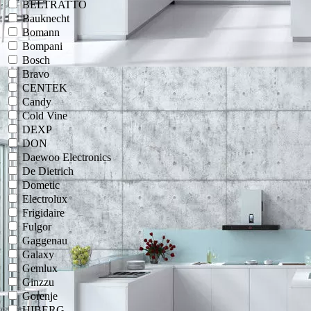
BELTRATTO
Bauknecht
Bomann
Bompani
Bosch
Bravo
CENTEK
Candy
Cold Vine
DEXP
DON
Daewoo Electronics
De Dietrich
Dometic
Electrolux
Frigidaire
Fulgor
Gaggenau
Galaxy
Gemlux
Ginzzu
Gorenje
HIBERG