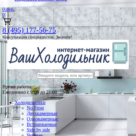
0
руб.
0
8 (495) 177-56-75
Консультация специалистов. Звоните!
Обратный звонок
Время работы:
Ежедневно с 9:00 до 21:00
Холодильники
No Frost
Двухкамерные
Однокамерные
Встраиваемые
Side by side
Черные