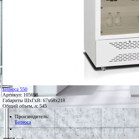
Бирюса 550
Артикул:
105698
Габариты ШxГxВ: 67x68x218
Общий объем, л: 545
Производитель:
Бирюса
*Наличие уточняйте у менеджера