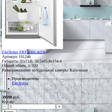
Electrolux ERF 3301 AOX
Артикул:
101246
Габариты ШxГxВ: 59.5x65.8x154.4
Общий объем, л: 320
Размораживание холодильной камеры: Капельная
Производитель:
Electrolux
*Наличие уточняйте у менеджера
39590
руб.
Кол-во:
−
+
Купить