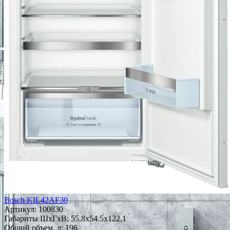
Bosch KIL42AF30
Артикул:
100830
Габариты ШxГxВ: 55.8x54.5x122.1
Общий объем, л: 196