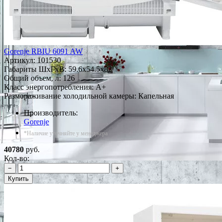
Gorenje RBIU 6091 AW
Артикул:
101530
Габариты ШxГxВ: 59.6x54.5x82
Общий объем, л: 126
Класс энергопотребления: A+
Размораживание холодильной камеры: Капельная
Производитель:
Gorenje
*Наличие уточняйте у менеджера
40780
руб.
Кол-во:
−
+
Купить