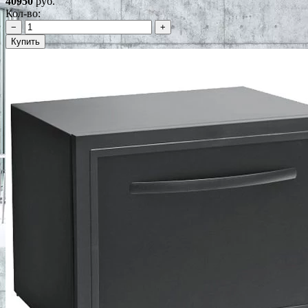
40950
руб.
Кол-во:
−
+
Купить