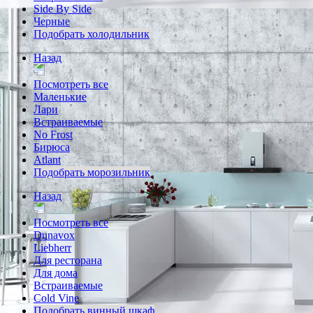
Side By Side
Черные
Подобрать холодильник
Назад
Посмотреть все
Маленькие
Лари
Встраиваемые
No Frost
Бирюса
Atlant
Подобрать морозильник
Назад
Посмотреть все
Dunavox
Liebherr
Для ресторана
Для дома
Встраиваемые
Cold Vine
Подобрать винный шкаф