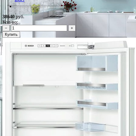
*Наличие уточняйте у менеджера
38640
руб.
Кол-во:
−
+
Купить