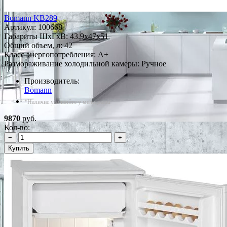
Bomann KB289
Артикул:
100668
Габариты ШxГxВ: 43.9x47x51
Общий объем, л: 42
Класс энергопотребления: A+
Размораживание холодильной камеры: Ручное
Производитель:
Bomann
*Наличие уточняйте у менеджера
9870
руб.
Кол-во:
−
+
Купить