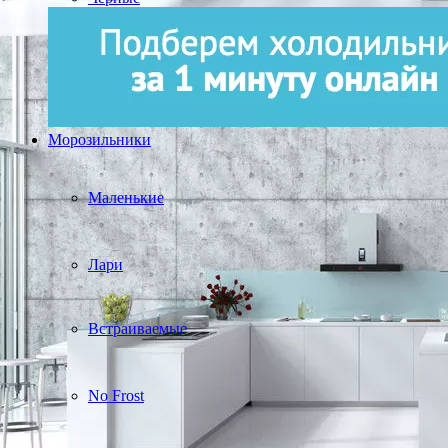
Морозильники
Маленькие
Лари
Встраиваемые
No Frost