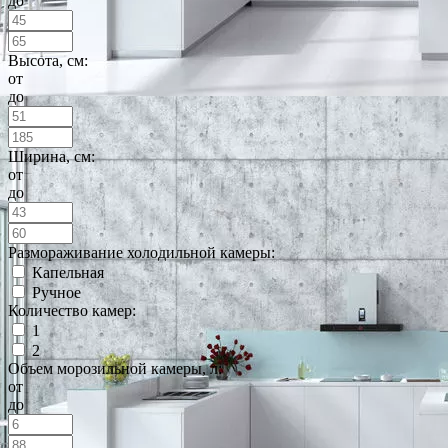
до
Высота, см:
от
до
Ширина, см:
от
до
Размораживание холодильной камеры:
Капельная
Ручное
Количество камер:
1
2
Объем морозильной камеры, л:
от
до