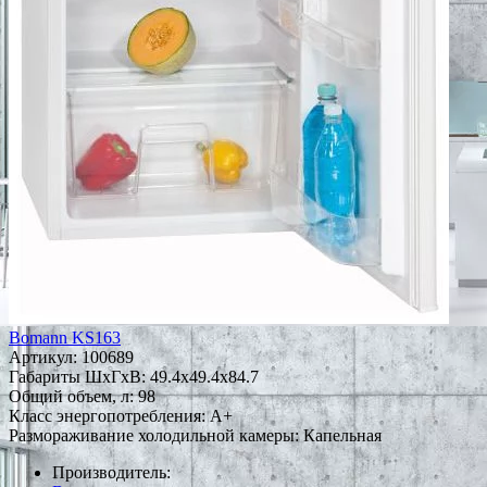
Bomann KS163
Артикул:
100689
Габариты ШxГxВ: 49.4x49.4x84.7
Общий объем, л: 98
Класс энергопотребления: A+
Размораживание холодильной камеры: Капельная
Производитель: