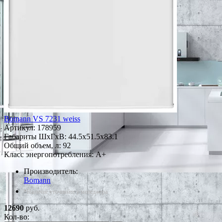
Bomann VS 7231 weiss
Артикул:
178959
Габариты ШxГxВ: 44.5x51.5x83.1
Общий объем, л: 92
Класс энергопотребления: A+
Производитель:
Bomann
*Наличие уточняйте у менеджера
12690
руб.
Кол-во: