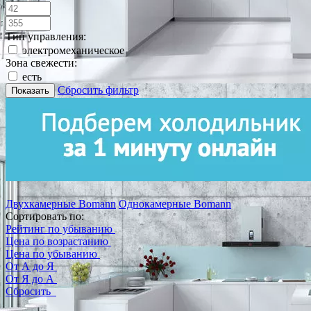
Тип управления:
электромеханическое
Зона свежести:
есть
Сбросить фильтр
Показать
Двухкамерные Bomann
Однокамерные Bomann
Сортировать по:
Рейтинг по убыванию
Цена по возрастанию
Цена по убыванию
От А до Я
От Я до А
Сбросить