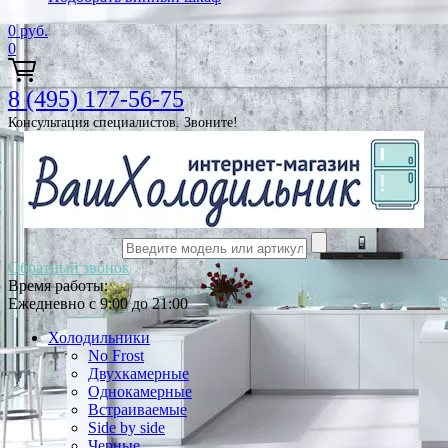
0
руб.
0
8 (495) 177-56-75
Консультация специалистов. Звоните!
Обратный звонок
Время работы:
Ежедневно с 9:00 до 21:00
Холодильники
No Frost
Двухкамерные
Однокамерные
Встраиваемые
Side by side
Черные