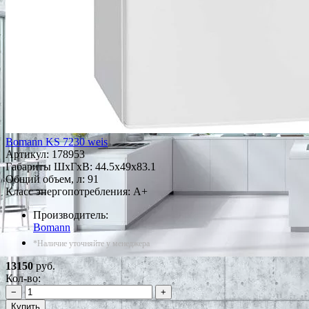
Bomann KS 7230 weis
Артикул:
178953
Габариты ШxГxВ: 44.5x49x83.1
Общий объем, л: 91
Класс энергопотребления: A+
Производитель:
Bomann
*Наличие уточняйте у менеджера
13150
руб.
Кол-во:
−
+
Купить