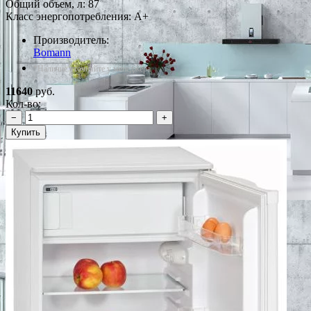
Общий объем, л: 87
Класс энергопотребления: A+
Производитель:
Bomann
*Наличие уточняйте у менеджера
11640
руб.
Кол-во:
−
+
Купить