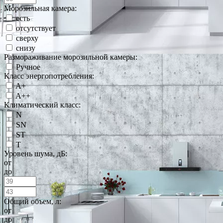
Морозильная камера:
есть
отсутствует
сверху
снизу
Размораживание морозильной камеры:
Ручное
Класс энергопотребления:
A+
A++
Климатический класс:
N
SN
ST
T
Уровень шума, дБ:
от
до
Общий объем, л:
от
до