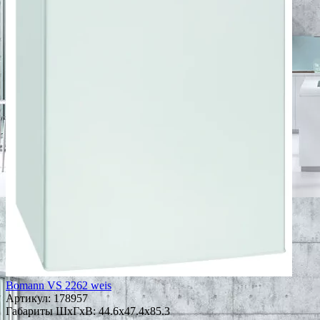
Bomann VS 2262 weis
Артикул:
178957
Габариты ШxГxВ: 44.6x47.4x85.3