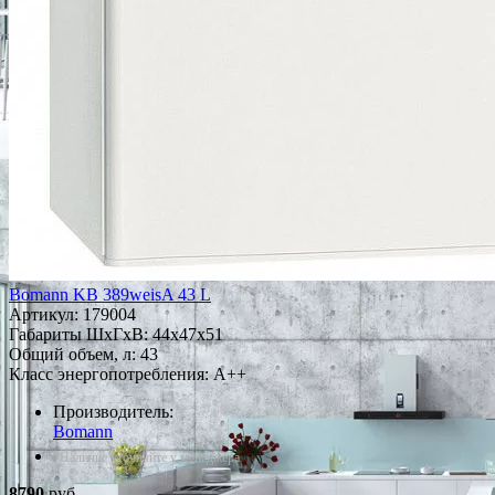
Bomann KB 389weisA 43 L
Артикул:
179004
Габариты ШxГxВ: 44x47x51
Общий объем, л: 43
Класс энергопотребления: A++
Производитель:
Bomann
*Наличие уточняйте у менеджера
8790
руб.