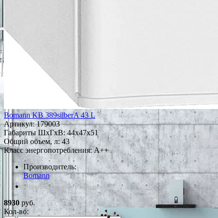
Bomann KB 389silberA 43 L
Артикул:
179003
Габариты ШxГxВ: 44x47x51
Общий объем, л: 43
Класс энергопотребления: A++
Производитель:
Bomann
*Наличие уточняйте у менеджера
8930
руб.
Кол-во: