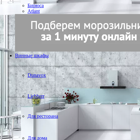
Бирюса
Atlant
Винные шкафы
Dunavox
Liebherr
Для ресторана
Для дома