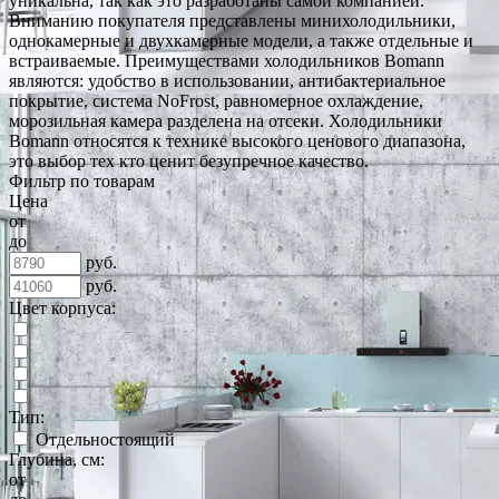
уникальна, так как это разработаны самой компанией.
Вниманию покупателя представлены минихолодильники,
однокамерные и двухкамерные модели, а также отдельные и
встраиваемые. Преимуществами холодильников Bomann
являются: удобство в использовании, антибактериальное
покрытие, система NoFrost, равномерное охлаждение,
морозильная камера разделена на отсеки. Холодильники
Bomann относятся к технике высокого ценового диапазона,
это выбор тех кто ценит безупречное качество.
Фильтр по товарам
Цена
от
до
руб.
руб.
Цвет корпуса:
Тип:
Отдельностоящий
Глубина, см:
от