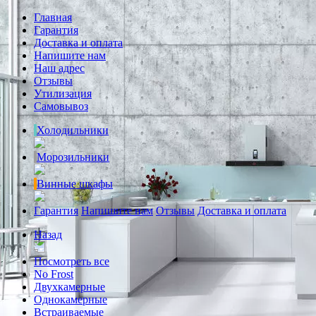
Главная
Гарантия
Доставка и оплата
Напишите нам
Наш адрес
Отзывы
Утилизация
Самовывоз
Холодильники
Морозильники
Винные шкафы
Гарантия
Напишите нам
Отзывы
Доставка и оплата
Назад
Посмотреть все
No Frost
Двухкамерные
Однокамерные
Встраиваемые