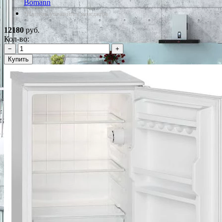
Bomann
*Наличие уточняйте у менеджера
12180
руб.
Кол-во:
−
+
Купить