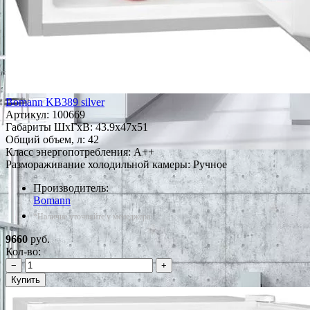
Bomann KB389 silver
Артикул:
100669
Габариты ШxГxВ: 43.9x47x51
Общий объем, л: 42
Класс энергопотребления: A++
Размораживание холодильной камеры: Ручное
Производитель:
Bomann
*Наличие уточняйте у менеджера
9660
руб.
Кол-во:
−
+
Купить