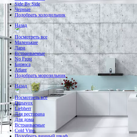
Side By Side
Черные
Подобрать холодильник
Назад
Посмотреть все
Маленькие
Лари
Встраиваемые
No Frost
Бирюса
Atlant
Подобрать морозильник
Назад
Посмотреть все
Dunavox
Liebherr
Для ресторана
Для дома
Встраиваемые
Cold Vine
Подобрать винный шкаф