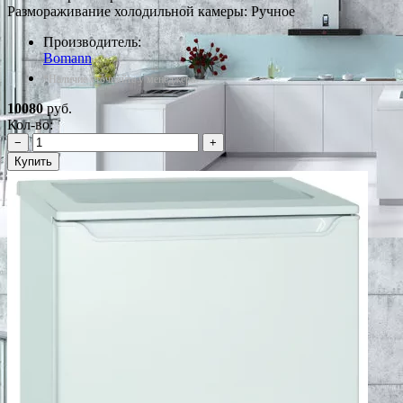
Размораживание холодильной камеры: Ручное
Производитель:
Bomann
*Наличие уточняйте у менеджера
10080
руб.
Кол-во:
−
+
Купить