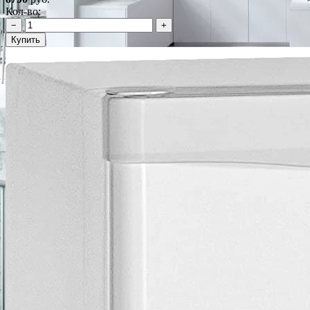
Кол-во:
−
+
Купить