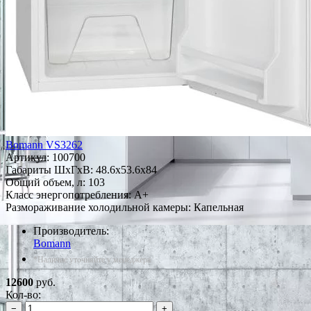
Bomann VS3262
Артикул:
100700
Габариты ШxГxВ: 48.6x53.6x84
Общий объем, л: 103
Класс энергопотребления: A+
Размораживание холодильной камеры: Капельная
Производитель:
Bomann
*Наличие уточняйте у менеджера
12600
руб.
Кол-во:
−
+