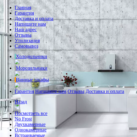
Главная
Гарантия
Доставка и оплата
Напишите нам
Наш адрес
Отзывы
Утилизация
Самовывоз
Холодильники
Морозильники
Винные шкафы
Гарантия
Напишите нам
Отзывы
Доставка и оплата
Назад
Посмотреть все
No Frost
Двухкамерные
Однокамерные
Встраиваемые