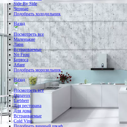
Side By Side
Черные
Подобрать холодильник
Назад
Посмотреть все
Маленькие
Лари
Встраиваемые
No Frost
Бирюса
Atlant
Подобрать морозильник
Назад
Посмотреть все
Dunavox
Liebherr
Для ресторана
Для дома
Встраиваемые
Cold Vine
Подобрать винный шкаф