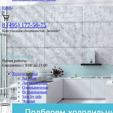
0
руб.
0
8 (495) 177-56-75
Консультация специалистов. Звоните!
Обратный звонок
Время работы:
Ежедневно с 9:00 до 21:00
Холодильники
No Frost
Двухкамерные
Однокамерные
Встраиваемые
Side by side
Черные