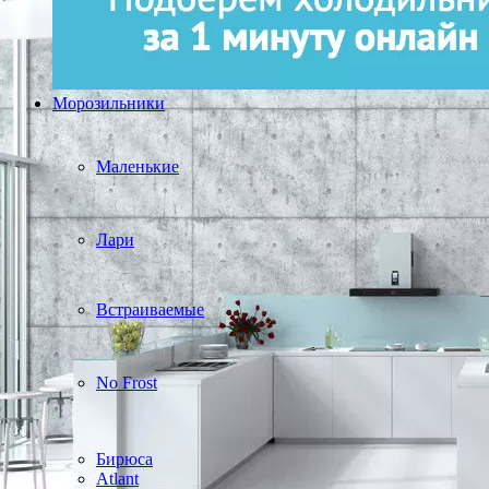
Морозильники
Маленькие
Лари
Встраиваемые
No Frost
Бирюса
Atlant