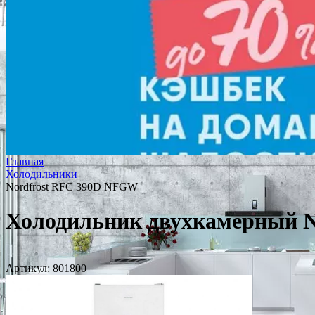
Главная
Холодильники
Nordfrost RFC 390D NFGW
Холодильник двухкамерный 
Артикул:
801800