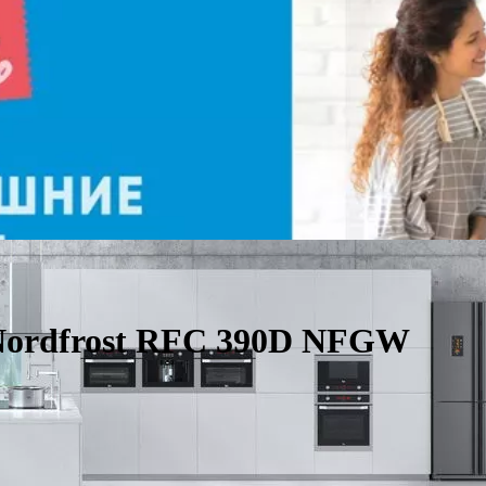
Nordfrost RFC 390D NFGW