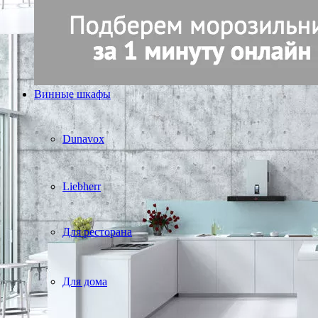
Винные шкафы
Dunavox
Liebherr
Для ресторана
Для дома