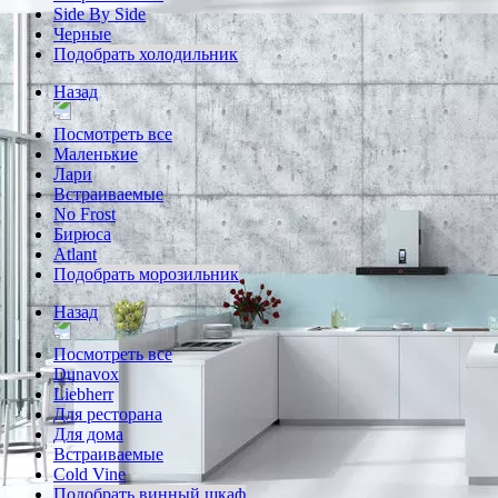
Side By Side
Черные
Подобрать холодильник
Назад
Посмотреть все
Маленькие
Лари
Встраиваемые
No Frost
Бирюса
Atlant
Подобрать морозильник
Назад
Посмотреть все
Dunavox
Liebherr
Для ресторана
Для дома
Встраиваемые
Cold Vine
Подобрать винный шкаф