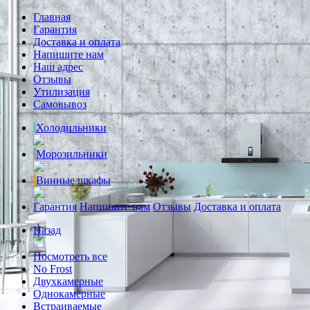
Главная
Гарантия
Доставка и оплата
Напишите нам
Наш адрес
Отзывы
Утилизация
Самовывоз
Холодильники
Морозильники
Винные шкафы
Гарантия
Напишите нам
Отзывы
Доставка и оплата
Назад
Посмотреть все
No Frost
Двухкамерные
Однокамерные
Встраиваемые