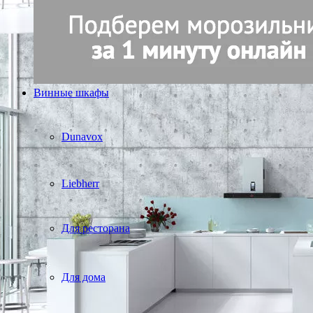
Винные шкафы
Dunavox
Liebherr
Для ресторана
Для дома