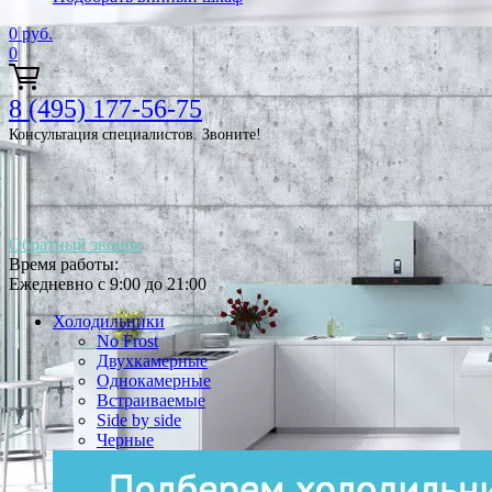
0
руб.
0
8 (495) 177-56-75
Консультация специалистов. Звоните!
Обратный звонок
Время работы:
Ежедневно с 9:00 до 21:00
Холодильники
No Frost
Двухкамерные
Однокамерные
Встраиваемые
Side by side
Черные