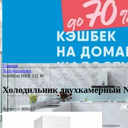
Главная
Холодильники
Nordfrost NRB 131 W
Холодильник двухкамерный N
Артикул:
800412