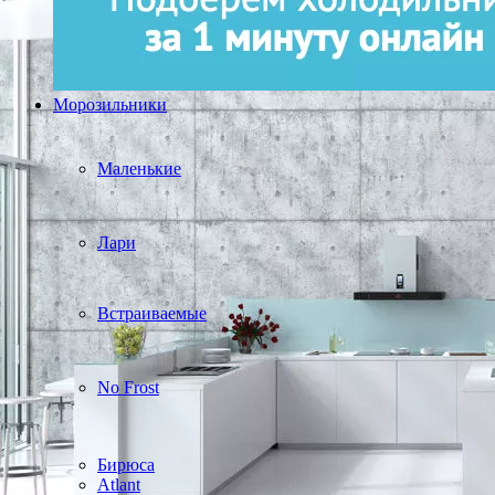
Морозильники
Маленькие
Лари
Встраиваемые
No Frost
Бирюса
Atlant