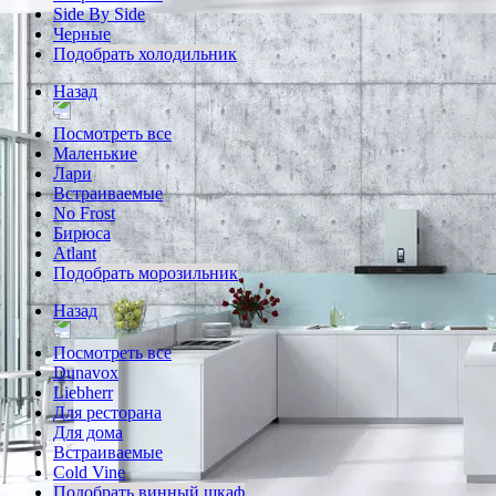
Side By Side
Черные
Подобрать холодильник
Назад
Посмотреть все
Маленькие
Лари
Встраиваемые
No Frost
Бирюса
Atlant
Подобрать морозильник
Назад
Посмотреть все
Dunavox
Liebherr
Для ресторана
Для дома
Встраиваемые
Cold Vine
Подобрать винный шкаф