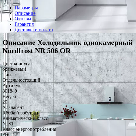
Параметры
Описание
Отзывы
Гарантия
Доставка и оплата
Описание Холодильник однокамерный
Nordfrost NR 506 OR
Цвет корпуса
оранжевый
Тип
Отдельностоящий
Артикул
801840
Вес, кг
20
Хладагент
R600a (изобутан)
Климатический класс
N, ST
Класс энергопотребления
A+