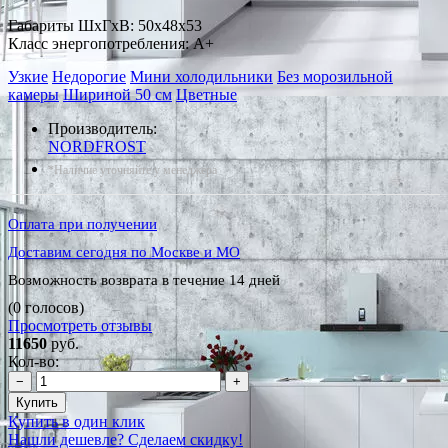
Габариты ШxГxВ: 50x48x53
Класс энергопотребления: A+
Узкие
Недорогие
Мини холодильники
Без морозильной
камеры
Шириной 50 см
Цветные
Производитель:
NORDFROST
*Наличие уточняйте у менеджера
Оплата при получении
Доставим сегодня по Москве и МО
Возможность возврата в течение 14 дней
(0 голосов)
Просмотреть отзывы
11650
руб.
Кол-во:
−
+
Купить
Купить в один клик
Нашли дешевле? Сделаем скидку!