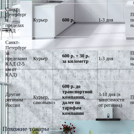
Санкт-
Петербург
П
в
Курьер
600 р.
1-3 дня
п
пределах
н
КАД
Санкт-
Петербург
за
П
600 р. + 30 р.
пределами
Курьер
1-3 дня
п
за километр
КАД (2-5
н
км от
КАД)
600 р. до
транспортной
Другие
3-10 дня (в
Курьер,
компании,
П
регионы
зависимости
самовывоз
далее по
п
России
от региона)
тарифам
компании
Похожие товары