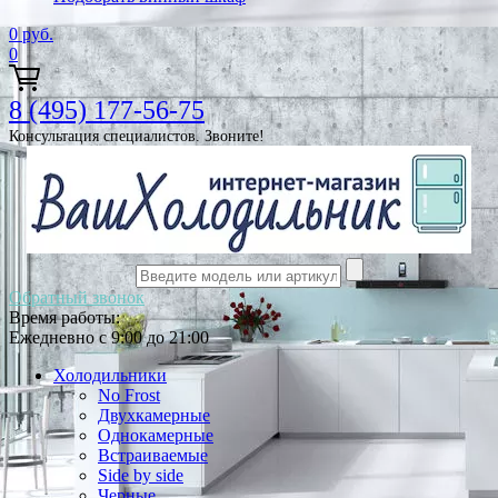
0
руб.
0
8 (495) 177-56-75
Консультация специалистов. Звоните!
Обратный звонок
Время работы:
Ежедневно с 9:00 до 21:00
Холодильники
No Frost
Двухкамерные
Однокамерные
Встраиваемые
Side by side
Черные