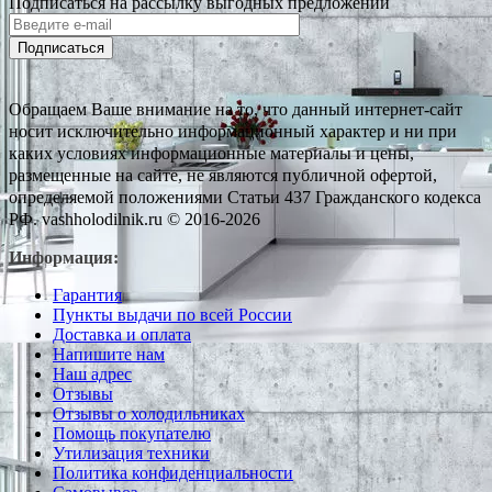
Подписаться на рассылку выгодных предложений
Подписаться
Обращаем Ваше внимание на то, что данный интернет-сайт
носит исключительно информационный характер и ни при
каких условиях информационные материалы и цены,
размещенные на сайте, не являются публичной офертой,
определяемой положениями Статьи 437 Гражданского кодекса
РФ. vashholodilnik.ru © 2016-2026
Информация:
Гарантия
Пункты выдачи по всей России
Доставка и оплата
Напишите нам
Наш адрес
Отзывы
Отзывы о холодильниках
Помощь покупателю
Утилизация техники
Политика конфиденциальности