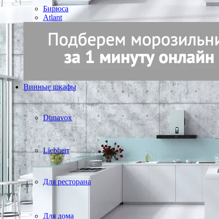
Бирюса
Atlant
Винные шкафы
Dunavox
Liebherr
Для ресторана
Для дома