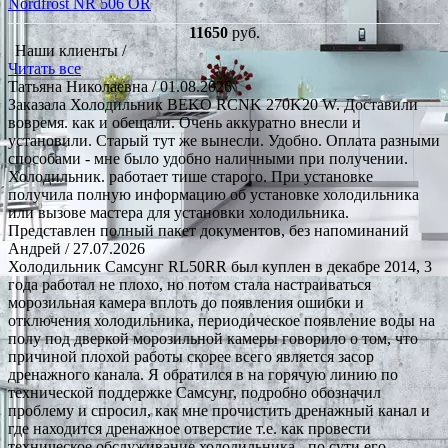
Nordfrost NR 506 OR
11650
руб.
Наши клиенты /
Читать все
Татьяна Николаевна
/ 01.08.2026
Заказала Холодильник BEKO RCNK 270K20 W. Доставили
вовремя. как и обещали. Очень аккуратно внесли и
установили. Старый тут же вынесли. Удобно. Оплата разными
способами - мне было удобно наличными при получении.
Холодильник. работает тише старого. При установке
получила полную информацию об установке холодильника
или вызове мастера для установки холодильника.
Представлен полный пакет документов, без напоминаний
Андрей
/ 27.07.2026
Холодильник Самсунг RL50RR был куплен в декабре 2014, 3
года работал не плохо, но потом стала настраиваться
морозильная камера вплоть до появления ошибки и
отключения холодильника, периодическое появление воды на
полу под дверкой морозильной камеры говорило о том, что
причиной плохой работы скорее всего является засор
дренажного канала. Я обратился в на горячую линию по
технической поддержке Самсунг, подробно обозначил
проблему и спросил, как мне прочистить дренажный канал и
где находится дренажное отверстие т.е. как провести
техническое обслуживание холодильника - по сути его