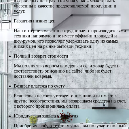
в сервисных центрах. Покупая у нас - можете быть
уверенны в качестве предоставляемой продукции и
услуг.
Гарантия низких цен
Наш интернет-магазин сотрудничает с производителями
техники напрямую и не имеет оффлайн площадей и
шоу-румов, что позволяет удерживать одну из самых
низких цен на рынке бытовой техники.
Полный возврат стоимости
Мы полностью вернем вам деньги если товар будет не
соответстовать описанию на сайте, либо не будет
доставлен вовремя.
Возврат платежа по счету
Если товар не соотвутствует описанию или имеет
другие несоответствия, мы возвращаем средства на счет,
с которого производилась оплата.
Юридическая защита и гарантия
Приобретая любую технику у нас, вы получаете полный