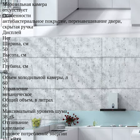
Морозильная камера
отсутствует
Особенности
антибактериальное покрытие, перенавешивание двери,
скрытая ручка
Дисплей
Нет
Ширина, см
50
Высота, см
53
Глубина, см
48
Объем холодильной камеры, л
60
Управление
механическое
Общий объем, в литрах
60
Максимальный уровень шума
38 дБ
Оттаивание
капельное
Годовое потребление энергии
111 кВтч