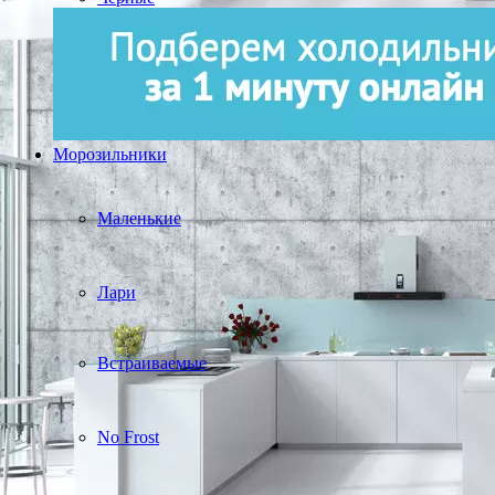
Морозильники
Маленькие
Лари
Встраиваемые
No Frost