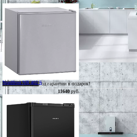
11640
руб.
Nordfrost NR 402 S
Сезонная скидка
Год гарантии в подарок!
11640
руб.