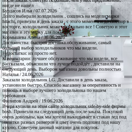
после заказа. Советую тк больше, чем у них предложений,
нигде не нашёл
Бурдасов Илья
/ 07.07.2026
Долго выбирали холодильник , сошлись на модели марки
hitachi, привезли в день заказа , с этого момента и до сих пор в
восторге, холодильник может буквально все ! Советую и этот
магазин и эту марку для покупки.
Кормышева Алена
/ 30.06.2026
Достоинства: быстрая доставка.обслуживание, самый
большой выбор холодильников что мы видели.
Недостатки: их просто нет.
Комментарии: лучшее обслуживание что мы видели, все
рассказали, объяснили что лучше подойдёт , доставили на
следующий день. Выбором магазина довольны полностью
Наталья
/ 24.06.2026
Заказали холодильник LG. Доставили в день заказа,
установили быстро. Спасибо магазину за оперативность и
помощь в выборе лучшего холодильника по нашем
требования.
Филипов Андрей
/ 19.06.2026
Вчера купили на этом сайте холодильник side-by-side фирмы
bosh. Привезли на следующий день после заказа. Покупкой
очень довольны, как мы хотели выкидывает в стакан лед под
напитки разных размеров и цвет очень подошел под нашу
кухню. Советуем данный магазин для покупок.