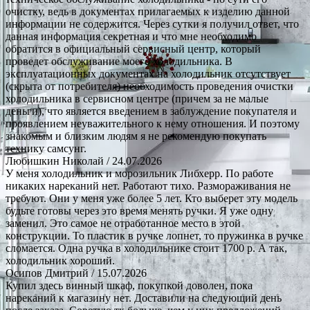
очистку, ведь в документах прилагаемых к изделию данной
информации не содержится. Через сутки я получил ответ, что
данная информация секретная и что мне необходимо
обратится в официальный сервисный центр, который
проведет обслуживание моего холодильника. В
эксплуатационных документах на холодильник отсутствует
(скрыта от потребителя) необходимость проведения очистки
холодильника в сервисном центре (причем за не малые
деньги), что является введением в заблуждение покупателя и
проявлением неуважительного к нему отношения. И поэтому
знакомым и близким людям я не рекомендую покупать
технику самсунг.
Любишкин Николай
/ 24.07.2026
У меня холодильник и морозильник Либхерр. По работе
никаких нареканий нет. Работают тихо. Размораживания не
требуют. Они у меня уже более 5 лет. Кто выберет эту модель
будьте готовы через это время менять ручки. Я уже одну
заменил. Это самое не отработанное место в этой
конструкции. То пластик в ручке лопнет, то пружинка в ручке
сломается. Одна ручка в холодильнике стоит 1700 р. А так,
холодильник хороший.
Осипов Дмитрий
/ 15.07.2026
Купил здесь винный шкаф, покупкой доволен, пока
нареканий к магазину нет. Доставили на следующий день