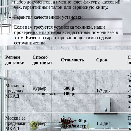
набор документов, а именно: счет фактуру, кассовый
чек, гарантийный талон или сервисную книгу.
Гарантия качественной установки
Если вам требуется установка техники, наши
проверенные партнеры всегда готовы помочь вам в
этом. Качество гарантированно долгими годами
сотрудничества.
Регион
Способ
С
Стоимость
Срок
доставки
доставки
о
-
п
Москва в
н
Курьер
-
600 р.
пределах
1-3 дня
-
Самовывоз
-
100 р.
МКАД
п
н
и
Москва за
П
600 р. + 30 р.
пределами
Курьер
1-3 дня
п
за километр
МКАД
н