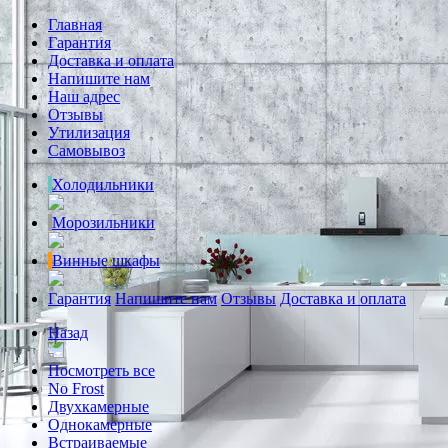
Главная
Гарантия
Доставка и оплата
Напишите нам
Наш адрес
Отзывы
Утилизация
Самовывоз
Холодильники
Морозильники
Винные шкафы
Гарантия
Напишите нам
Отзывы
Доставка и оплата
Назад
Посмотреть все
No Frost
Двухкамерные
Однокамерные
Встраиваемые