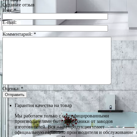
Оставьте отзыв
Имя:
*
E-mail:
Комментарий:
*
Оценка:
*
Гарантия качества на товар
Мы работаем только с сертифицированными
производителями бытовой техники от заводов
изготовителей. Вся наша продукция имеет
официальную гарантию производителя и обслуживание