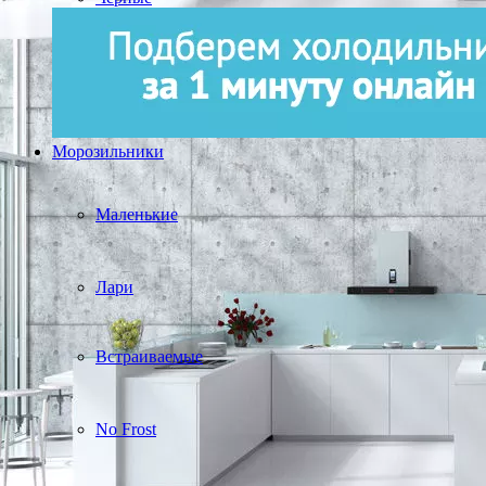
Морозильники
Маленькие
Лари
Встраиваемые
No Frost