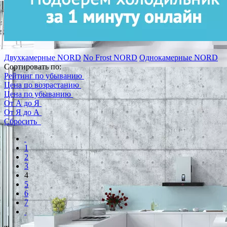
Двухкамерные NORD
No Frost NORD
Однокамерные NORD
Сортировать по:
Рейтинг по убыванию
Цена по возрастанию
Цена по убыванию
От А до Я
От Я до А
Сбросить
1
2
3
4
5
6
7