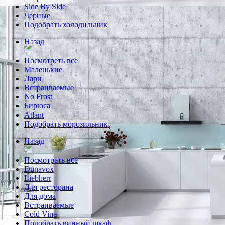
Side By Side
Черные
Подобрать холодильник
Назад
Посмотреть все
Маленькие
Лари
Встраиваемые
No Frost
Бирюса
Atlant
Подобрать морозильник
Назад
Посмотреть все
Dunavox
Liebherr
Для ресторана
Для дома
Встраиваемые
Cold Vine
Подобрать винный шкаф