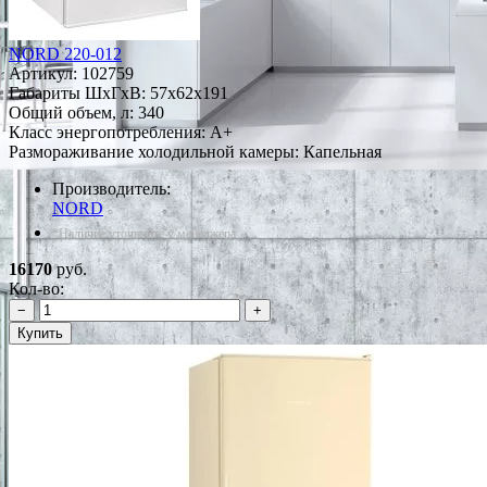
NORD 220-012
Артикул:
102759
Габариты ШxГxВ: 57x62x191
Общий объем, л: 340
Класс энергопотребления: A+
Размораживание холодильной камеры: Капельная
Производитель:
NORD
*Наличие уточняйте у менеджера
16170
руб.
Кол-во:
−
+
Купить