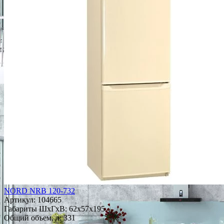
NORD NRB 120-732
Артикул:
104665
Габариты ШxГxВ: 62x57x195
Общий объем, л: 331