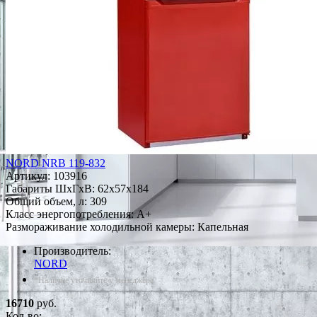
NORD NRB 119-832
Артикул:
103916
Габариты ШxГxВ: 62x57x184
Общий объем, л: 309
Класс энергопотребления: A+
Размораживание холодильной камеры: Капельная
Производитель:
NORD
*Наличие уточняйте у менеджера
16710
руб.
Кол-во: