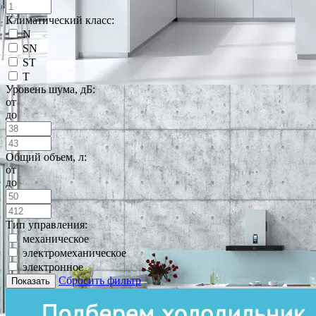
Климатический класс:
N
SN
ST
T
Уровень шума, дБ:
от
до
Общий объем, л:
от
до
Тип управления:
механическое
электромеханическое
электронное
Сбросить фильтр
Показать