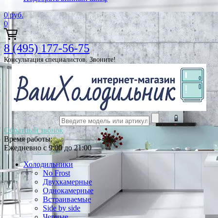
0
руб.
0
8 (495) 177-56-75
Консультация специалистов. Звоните!
Обратный звонок
Время работы:
Ежедневно с 9:00 до 21:00
Холодильники
No Frost
Двухкамерные
Однокамерные
Встраиваемые
Side by side
Черные