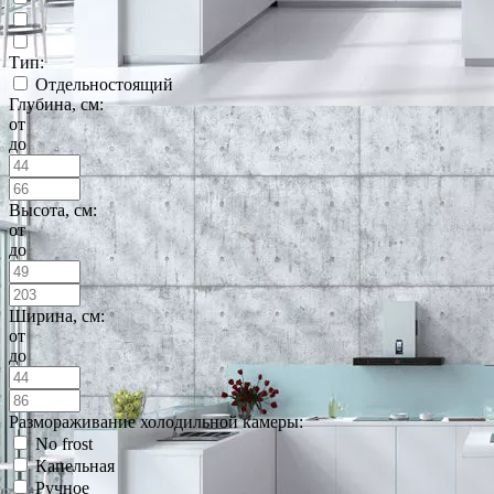
Тип:
Отдельностоящий
Глубина, см:
от
до
Высота, см:
от
до
Ширина, см:
от
до
Размораживание холодильной камеры:
No frost
Капельная
Ручное