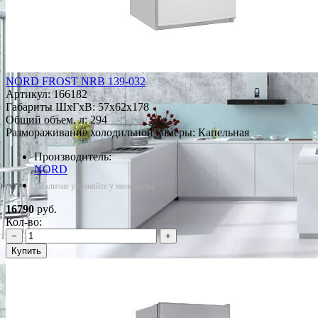
NORD FROST NRB 139-032
Артикул:
166182
Габариты ШxГxВ: 57x62x178
Общий объем, л: 294
Размораживание холодильной камеры: Капельная
Производитель:
NORD
*Наличие уточняйте у менеджера
16790
руб.
Кол-во:
−
+
Купить