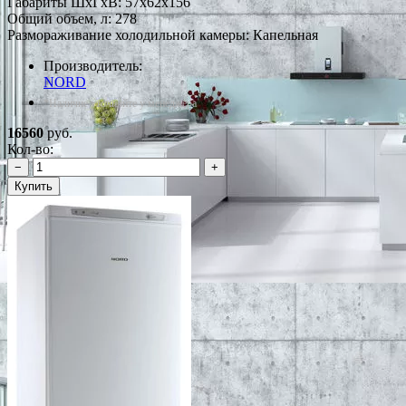
Габариты ШxГxВ: 57x62x156
Общий объем, л: 278
Размораживание холодильной камеры: Капельная
Производитель:
NORD
*Наличие уточняйте у менеджера
16560
руб.
Кол-во:
−
+
Купить