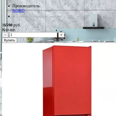
Производитель:
NORD
*Наличие уточняйте у менеджера
16590
руб.
Кол-во:
−
+
Купить