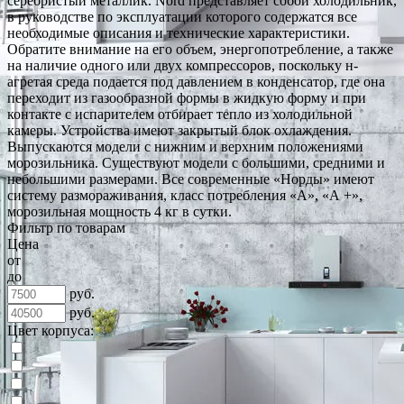
серебристый металлик. Nord представляет собой холодильник,
в руководстве по эксплуатации которого содержатся все
необходимые описания и технические характеристики.
Обратите внимание на его объем, энергопотребление, а также
на наличие одного или двух компрессоров, поскольку н­
агретая среда подается под давлением в конденсатор, где она
переходит из газообразной формы в жидкую форму и при
контакте с испарителем отбирает тепло из холодильной
камеры. Устройства имеют закрытый блок охлаждения.
Выпускаются модели с нижним и верхним положениями
морозильника. Существуют модели с большими, средними и
небольшими размерами. Все современные «Норды» имеют
систему размораживания, класс потребления «А», «А +»,
морозильная мощность 4 кг в сутки.
Фильтр по товарам
Цена
от
до
руб.
руб.
Цвет корпуса: