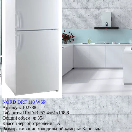
NORD DRF 110 WSP
Артикул:
102788
Габариты ШxГxВ: 57.4x61x198.8
Общий объем, л: 354
Класс энергопотребления: A
Размораживание холодильной камеры: Капельная