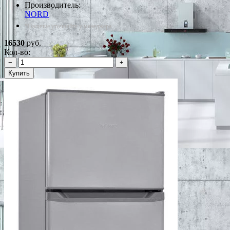
Производитель:
NORD
*Наличие уточняйте у менеджера
16530
руб.
Кол-во:
−
+
Купить