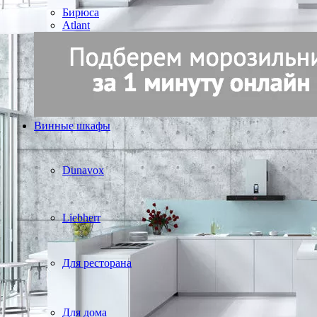
Бирюса
Atlant
Винные шкафы
Dunavox
Liebherr
Для ресторана
Для дома