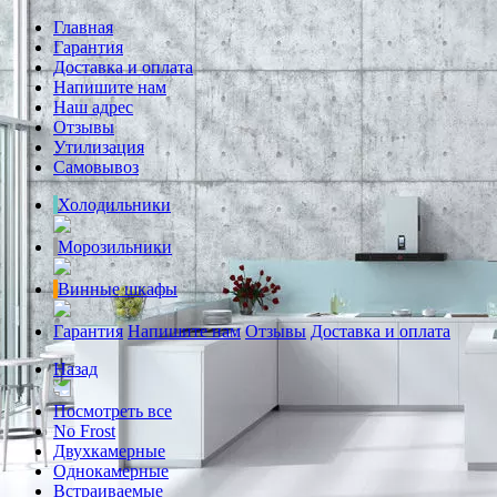
Главная
Гарантия
Доставка и оплата
Напишите нам
Наш адрес
Отзывы
Утилизация
Самовывоз
Холодильники
Морозильники
Винные шкафы
Гарантия
Напишите нам
Отзывы
Доставка и оплата
Назад
Посмотреть все
No Frost
Двухкамерные
Однокамерные
Встраиваемые