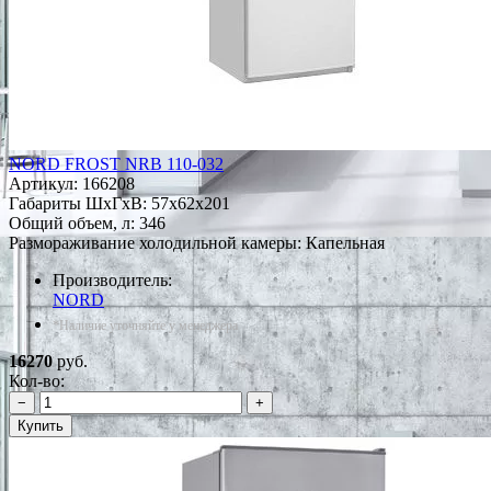
NORD FROST NRB 110-032
Артикул:
166208
Габариты ШxГxВ: 57x62x201
Общий объем, л: 346
Размораживание холодильной камеры: Капельная
Производитель:
NORD
*Наличие уточняйте у менеджера
16270
руб.
Кол-во:
−
+
Купить