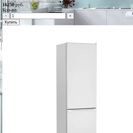
16250
руб.
Кол-во:
−
+
Купить