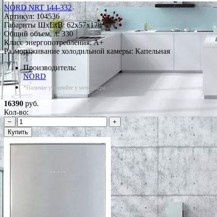
NORD NRT 144-332
Артикул:
104536
Габариты ШxГxВ: 62x57x178
Общий объем, л: 330
Класс энергопотребления: A+
Размораживание холодильной камеры: Капельная
Производитель:
NORD
*Наличие уточняйте у менеджера
16390
руб.
Кол-во:
−
+
Купить