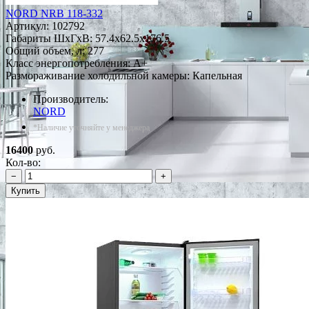
NORD NRB 118-332
Артикул:
102792
Габариты ШxГxВ: 57.4x62.5x176.5
Общий объем, л: 277
Класс энергопотребления: A+
Размораживание холодильной камеры: Капельная
Производитель:
NORD
*Наличие уточняйте у менеджера
16400
руб.
Кол-во:
−
+
Купить