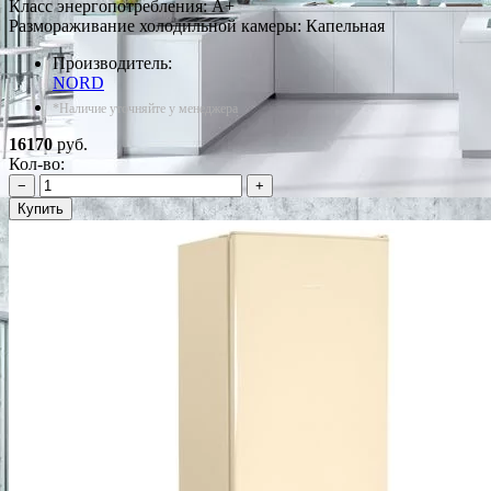
Класс энергопотребления: A+
Размораживание холодильной камеры: Капельная
Производитель:
NORD
*Наличие уточняйте у менеджера
16170
руб.
Кол-во:
−
+
Купить