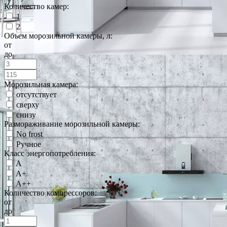
Количество камер:
1
2
Объем морозильной камеры, л:
от
до
Морозильная камера:
отсутствует
сверху
снизу
Размораживание морозильной камеры:
No frost
Ручное
Класс энергопотребления:
A
A+
A++
Количество компрессоров:
от
до