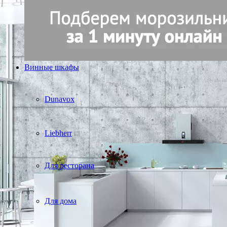
Винные шкафы
Dunavox
Liebherr
Для ресторана
Для дома