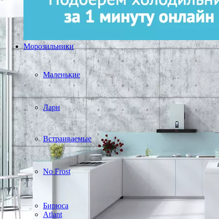
Морозильники
Маленькие
Лари
Встраиваемые
No Frost
Бирюса
Atlant