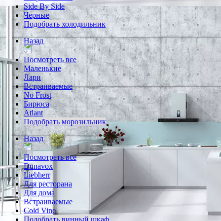
Side By Side
Черные
Подобрать холодильник
Назад
Посмотреть все
Маленькие
Лари
Встраиваемые
No Frost
Бирюса
Atlant
Подобрать морозильник
Назад
Посмотреть все
Dunavox
Liebherr
Для ресторана
Для дома
Встраиваемые
Cold Vine
Подобрать винный шкаф