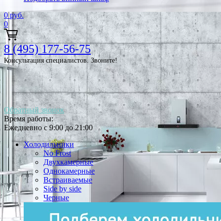
0
руб.
0
8 (495) 177-56-75
Консультация специалистов. Звоните!
Обратный звонок
Время работы:
Ежедневно с 9:00 до 21:00
Холодильники
No Frost
Двухкамерные
Однокамерные
Встраиваемые
Side by side
Черные