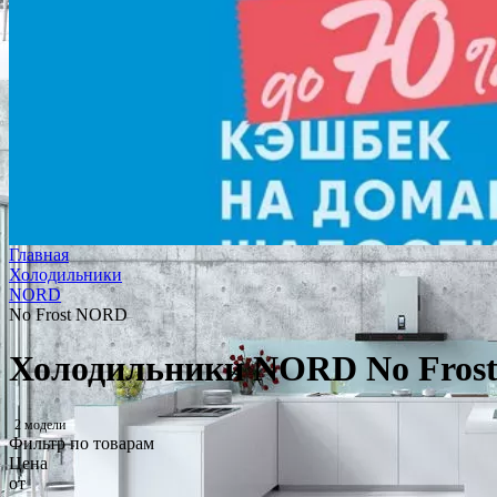
Главная
Холодильники
NORD
No Frost NORD
Холодильники NORD No Fros
2 модели
Фильтр по товарам
Цена
от