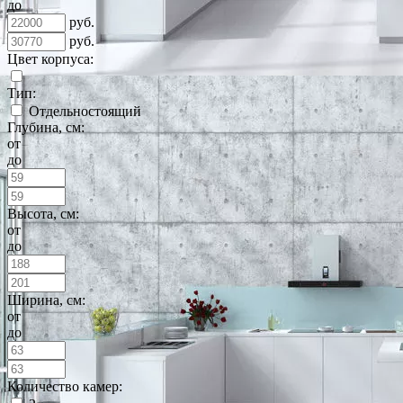
до
руб.
руб.
Цвет корпуса:
Тип:
Отдельностоящий
Глубина, см:
от
до
Высота, см:
от
до
Ширина, см:
от
до
Количество камер: