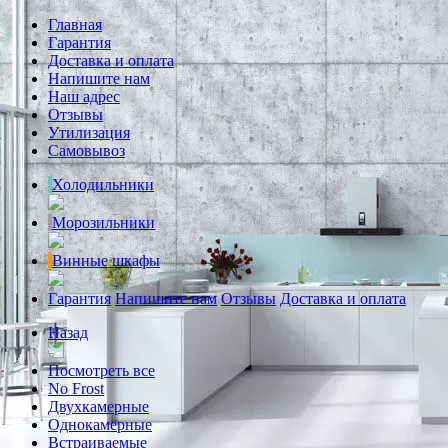
Главная
Гарантия
Доставка и оплата
Напишите нам
Наш адрес
Отзывы
Утилизация
Самовывоз
Холодильники
Морозильники
Винные шкафы
Гарантия
Напишите нам
Отзывы
Доставка и оплата
Назад
Посмотреть все
No Frost
Двухкамерные
Однокамерные
Встраиваемые