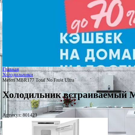
Главная
Холодильники
Meferi MBR177 Total No Frost Ultra
Холодильник встраиваемый Me
Артикул:
801423