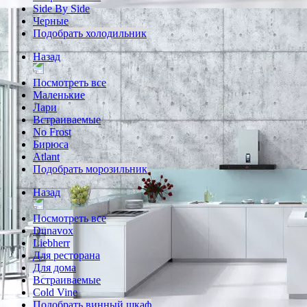
Side By Side
Черные
Подобрать холодильник
Назад
Посмотреть все
Маленькие
Лари
Встраиваемые
No Frost
Бирюса
Atlant
Подобрать морозильник
Назад
Посмотреть все
Dunavox
Liebherr
Для ресторана
Для дома
Встраиваемые
Cold Vine
Подобрать винный шкаф