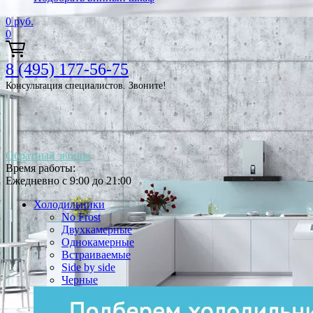
0
руб.
0
8 (495) 177-56-75
Консультация специалистов. Звоните!
Обратный звонок
Время работы:
Ежедневно с 9:00 до 21:00
Холодильники
No Frost
Двухкамерные
Однокамерные
Встраиваемые
Side by side
Черные