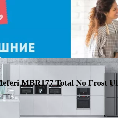
feri MBR177 Total No Frost Ul