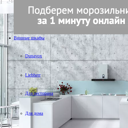
Винные шкафы
Dunavox
Liebherr
Для ресторана
Для дома