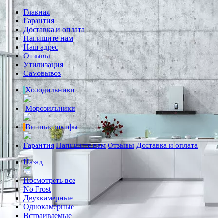
Главная
Гарантия
Доставка и оплата
Напишите нам
Наш адрес
Отзывы
Утилизация
Самовывоз
Холодильники
Морозильники
Винные шкафы
Гарантия
Напишите нам
Отзывы
Доставка и оплата
Назад
Посмотреть все
No Frost
Двухкамерные
Однокамерные
Встраиваемые