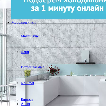
Морозильники
Маленькие
Лари
Встраиваемые
No Frost
Бирюса
Atlant