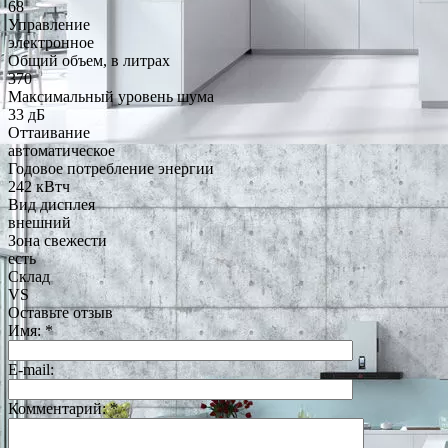
68
Управление
электронное
Общий объем, в литрах
370
Максимальный уровень шума
33 дБ
Оттаивание
автоматическое
Годовое потребление энергии
242 кВтч
Вид дисплея
внешний
Зона свежести
есть
Склад
VS
Оставьте отзыв
Имя:
*
E-mail:
Комментарий:
*