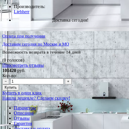
Производитель:
Liebherr
Доставка сегодня!
Оплата при получении
Доставим сегодня по Москве и МО
Возможность возврата в течение 14 дней
(0 голосов)
Просмотреть отзывы
101420
руб.
Кол-во:
−
+
Купить
Купить в один клик
Нашли дешевле? Сделаем скидку!
Параметры
Описание
Отзывы
Гарантия
Доставка и оплата