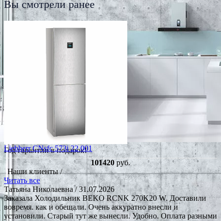
Вы смотрели ранее
Liebherr CNsfc 573i 22 001
Год гарантии в подарок!
101420
руб.
Наши клиенты /
Читать все
Татьяна Николаевна
/ 31.07.2026
Заказала Холодильник BEKO RCNK 270K20 W. Доставили
вовремя. как и обещали. Очень аккуратно внесли и
установили. Старый тут же вынесли. Удобно. Оплата разными