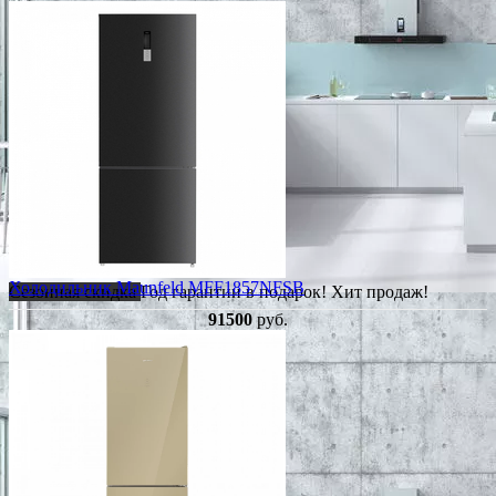
Холодильник Maunfeld MFF1857NFSB
Сезонная скидка
Год гарантии в подарок!
Хит продаж!
91500
руб.