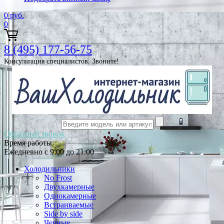
0
руб.
0
8 (495) 177-56-75
Консультация специалистов. Звоните!
Обратный звонок
Время работы:
Ежедневно с 9:00 до 21:00
Холодильники
No Frost
Двухкамерные
Однокамерные
Встраиваемые
Side by side
Черные