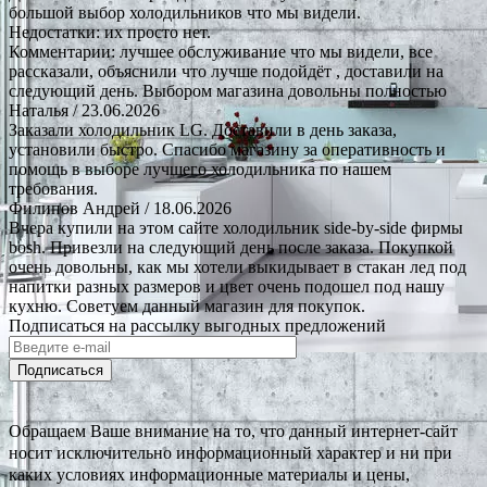
большой выбор холодильников что мы видели.
Недостатки: их просто нет.
Комментарии: лучшее обслуживание что мы видели, все
рассказали, объяснили что лучше подойдёт , доставили на
следующий день. Выбором магазина довольны полностью
Наталья
/ 23.06.2026
Заказали холодильник LG. Доставили в день заказа,
установили быстро. Спасибо магазину за оперативность и
помощь в выборе лучшего холодильника по нашем
требования.
Филипов Андрей
/ 18.06.2026
Вчера купили на этом сайте холодильник side-by-side фирмы
bosh. Привезли на следующий день после заказа. Покупкой
очень довольны, как мы хотели выкидывает в стакан лед под
напитки разных размеров и цвет очень подошел под нашу
кухню. Советуем данный магазин для покупок.
Подписаться на рассылку выгодных предложений
Подписаться
Обращаем Ваше внимание на то, что данный интернет-сайт
носит исключительно информационный характер и ни при
каких условиях информационные материалы и цены,