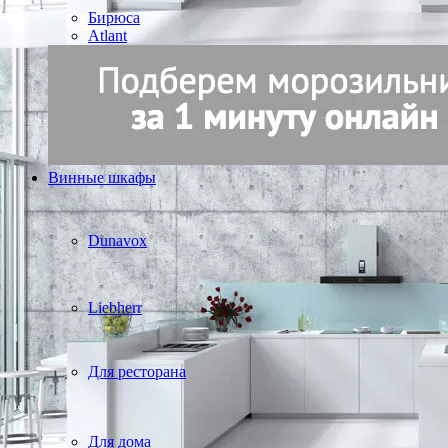
Бирюса
Atlant
Винные шкафы
Dunavox
Liebherr
Для ресторана
Для дома