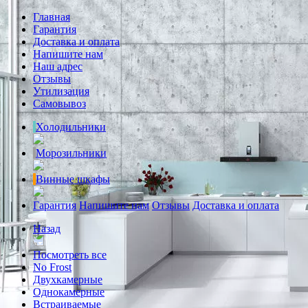
Главная
Гарантия
Доставка и оплата
Напишите нам
Наш адрес
Отзывы
Утилизация
Самовывоз
Холодильники
Морозильники
Винные шкафы
Гарантия
Напишите нам
Отзывы
Доставка и оплата
Назад
Посмотреть все
No Frost
Двухкамерные
Однокамерные
Встраиваемые