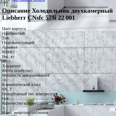
Описание Холодильник двухкамерный
Liebherr CNsfc 573i 22 001
Цвет корпуса
серебристый
Тип
Отдельностоящий
Артикул
800083
Вес, кг
80
Хладагент
R600a (изобутан)
Мощность замораживания
16
Климатический класс
SN, T
Инверторный тип компрессора
Нет
Количество компрессоров
1
Класс энергопотребления