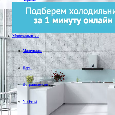
Морозильники
Маленькие
Лари
Встраиваемые
No Frost