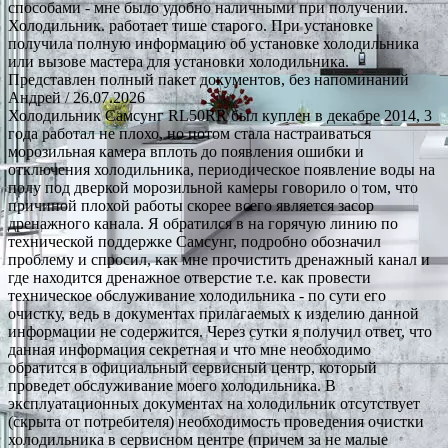
способами - мне было удобно наличными при получении.
Холодильник. работает тише старого. При установке
получила полную информацию об установке холодильника
или вызове мастера для установки холодильника.
Представлен полный пакет документов, без напоминаний
Андрей
/ 26.07.2026
Холодильник Самсунг RL50RR был куплен в декабре 2014, 3
года работал не плохо, но потом стала настраиваться
морозильная камера вплоть до появления ошибки и
отключения холодильника, периодическое появление воды на
полу под дверкой морозильной камеры говорило о том, что
причиной плохой работы скорее всего является засор
дренажного канала. Я обратился в на горячую линию по
технической поддержке Самсунг, подробно обозначил
проблему и спросил, как мне прочистить дренажный канал и
где находится дренажное отверстие т.е. как провести
техническое обслуживание холодильника - по сути его
очистку, ведь в документах прилагаемых к изделию данной
информации не содержится. Через сутки я получил ответ, что
данная информация секретная и что мне необходимо
обратится в официальный сервисный центр, который
проведет обслуживание моего холодильника. В
эксплуатационных документах на холодильник отсутствует
(скрыта от потребителя) необходимость проведения очистки
холодильника в сервисном центре (причем за не малые