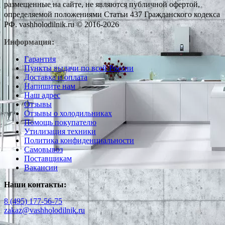
размещенные на сайте, не являются публичной офертой,
определяемой положениями Статьи 437 Гражданского кодекса
РФ. vashholodilnik.ru © 2016-2026
Информация:
Гарантия
Пункты выдачи по всей России
Доставка и оплата
Напишите нам
Наш адрес
Отзывы
Отзывы о холодильниках
Помощь покупателю
Утилизация техники
Политика конфиденциальности
Самовывоз
Поставщикам
Вакансии
Наши контакты:
8 (495) 177-56-75
zakaz@vashholodilnik.ru