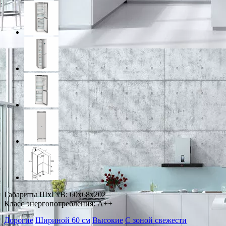
Габариты ШxГxВ: 60x68x202
Класс энергопотребления: A++
Дорогие
Шириной 60 см
Высокие
С зоной свежести