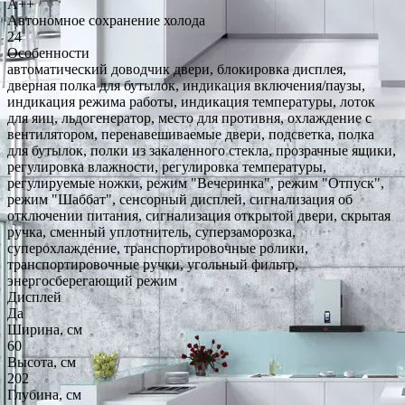
A++
Автономное сохранение холода
24
Особенности
автоматический доводчик двери, блокировка дисплея,
дверная полка для бутылок, индикация включения/паузы,
индикация режима работы, индикация температуры, лоток
для яиц, льдогенератор, место для противня, охлаждение с
вентилятором, перенавешиваемые двери, подсветка, полка
для бутылок, полки из закаленного стекла, прозрачные ящики,
регулировка влажности, регулировка температуры,
регулируемые ножки, режим "Вечеринка", режим "Отпуск",
режим "Шаббат", сенсорный дисплей, сигнализация об
отключении питания, сигнализация открытой двери, скрытая
ручка, сменный уплотнитель, суперзаморозка,
суперохлаждение, транспортировочные ролики,
транспортировочные ручки, угольный фильтр,
энергосберегающий режим
Дисплей
Да
Ширина, см
60
Высота, см
202
Глубина, см