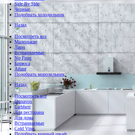
Side By Side
Черные
Подобрать холодильник
Назад
Посмотреть все
Маленькие
Лари
Встраиваемые
No Frost
Бирюса
Atlant
Подобрать морозильник
Назад
Посмотреть все
Dunavox
Liebherr
Для ресторана
Для дома
Встраиваемые
Cold Vine
Подобрать винный шкаф