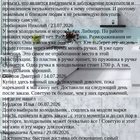
деньги), что является введением в заблуждение покупателя и
проявлением неуважительного к нему отношения. И поэтому
знакомым и близким людям я не рекомендую покупать
технику самсунг.
Любишкин Николай
/ 23.07.2026
У меня холодильник и морозильник Либхерр. По работе
никаких нареканий нет. Работают тихо. Размораживания не
требуют. Они у меня уже более 5 лет. Кто выберет эту модель
будьте готовы через это время менять ручки. Я уже одну
заменил. Это самое не отработанное место в этой
конструкции. То пластик в ручке лопнет, то пружинка в ручке
сломается. Одна ручка в холодильнике стоит 1700 р. А так,
холодильник хороший.
Осипов Дмитрий
/ 14.07.2026
Купил здесь винный шкаф, покупкой доволен, пока
нареканий к магазину нет. Доставили на следующий день
после заказа. Советую тк больше, чем у них предложений,
нигде не нашёл
Бурдасов Илья
/ 06.07.2026
Долго выбирали холодильник , сошлись на модели марки
hitachi, привезли в день заказа , с этого момента и до сих пор в
восторге, холодильник может буквально все ! Советую и этот
магазин и эту марку для покупки.
Кормышева Алена
/ 29.06.2026
Достоинства: быстрая доставка.обслуживание, самый