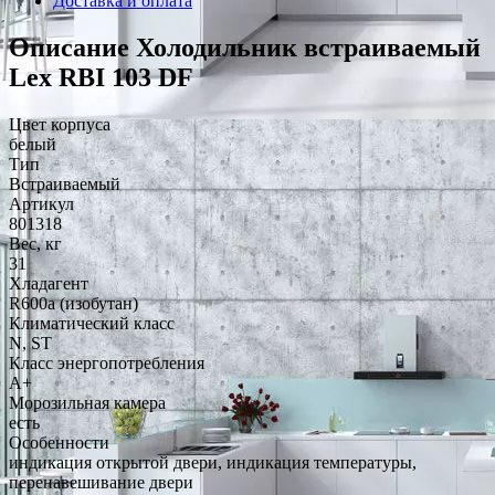
Доставка и оплата
Описание Холодильник встраиваемый
Lex RBI 103 DF
Цвет корпуса
белый
Тип
Встраиваемый
Артикул
801318
Вес, кг
31
Хладагент
R600a (изобутан)
Климатический класс
N, ST
Класс энергопотребления
A+
Морозильная камера
есть
Особенности
индикация открытой двери, индикация температуры,
перенавешивание двери