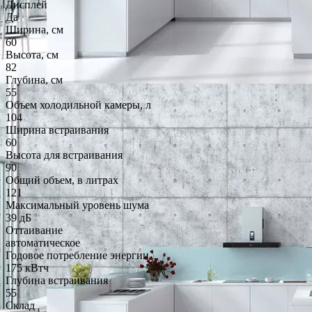
Дисплей
Да
Ширина, см
60
Высота, см
82
Глубина, см
55
Объем холодильной камеры, л
104
Ширина встраивания
60
Высота для встраивания
90
Общий объем, в литрах
121
Максимальный уровень шума
39 дБ
Оттаивание
автоматическое
Годовое потребление энергии
175 кВтч
Глубина встраивания
55
Склад