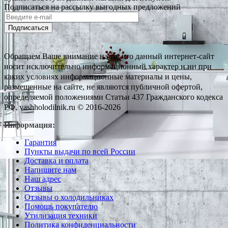
Подписаться на рассылку выгодных предложений
Подписаться
Обращаем Ваше внимание на то, что данный интернет-сайт
носит исключительно информационный характер и ни при
каких условиях информационные материалы и цены,
размещенные на сайте, не являются публичной офертой,
определяемой положениями Статьи 437 Гражданского кодекса
РФ. vashholodilnik.ru © 2016-2026
Информация:
Гарантия
Пункты выдачи по всей России
Доставка и оплата
Напишите нам
Наш адрес
Отзывы
Отзывы о холодильниках
Помощь покупателю
Утилизация техники
Политика конфиденциальности