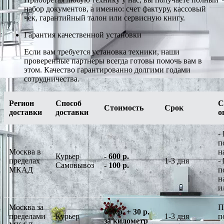
набор документов, а именно: счет фактуру, кассовый
чек, гарантийный талон или сервисную книгу.
Гарантия качественной установки
Если вам требуется установка техники, наши
проверенные партнеры всегда готовы помочь вам в
этом. Качество гарантированно долгими годами
сотрудничества.
Регион
Способ
С
Стоимость
Срок
доставки
доставки
о
-
п
Москва в
н
Курьер
-
600 р.
пределах
1-3 дня
-
Самовывоз
-
100 р.
МКАД
п
н
и
Москва за
П
600 р. + 30 р.
пределами
Курьер
1-3 дня
п
за километр