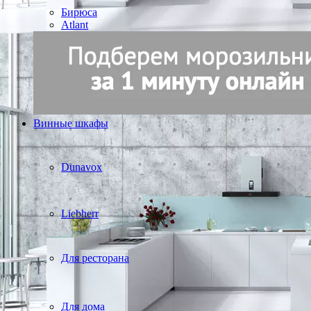
Бирюса
Atlant
Винные шкафы
Dunavox
Liebherr
Для ресторана
Для дома