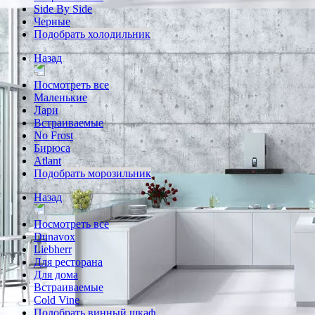
Side By Side
Черные
Подобрать холодильник
Назад
Посмотреть все
Маленькие
Лари
Встраиваемые
No Frost
Бирюса
Atlant
Подобрать морозильник
Назад
Посмотреть все
Dunavox
Liebherr
Для ресторана
Для дома
Встраиваемые
Cold Vine
Подобрать винный шкаф