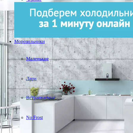
Морозильники
Маленькие
Лари
Встраиваемые
No Frost