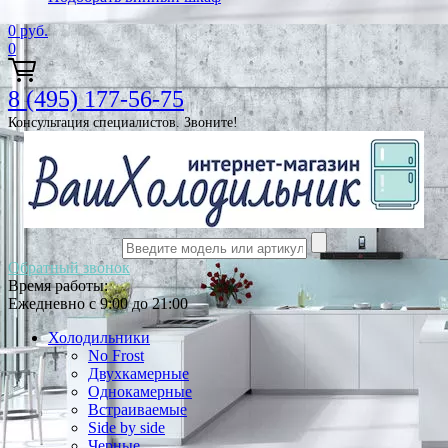
0
руб.
0
8 (495) 177-56-75
Консультация специалистов. Звоните!
Обратный звонок
Время работы:
Ежедневно с 9:00 до 21:00
Холодильники
No Frost
Двухкамерные
Однокамерные
Встраиваемые
Side by side
Черные