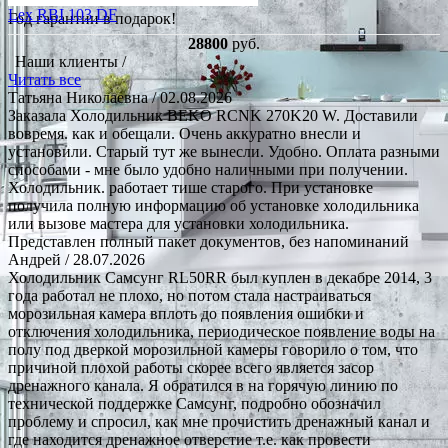
Lex RBI 103 DF
Год гарантии в подарок!
28800
руб.
Наши клиенты /
Читать все
Татьяна Николаевна
/ 02.08.2026
Заказала Холодильник BEKO RCNK 270K20 W. Доставили
вовремя. как и обещали. Очень аккуратно внесли и
установили. Старый тут же вынесли. Удобно. Оплата разными
способами - мне было удобно наличными при получении.
Холодильник. работает тише старого. При установке
получила полную информацию об установке холодильника
или вызове мастера для установки холодильника.
Представлен полный пакет документов, без напоминаний
Андрей
/ 28.07.2026
Холодильник Самсунг RL50RR был куплен в декабре 2014, 3
года работал не плохо, но потом стала настраиваться
морозильная камера вплоть до появления ошибки и
отключения холодильника, периодическое появление воды на
полу под дверкой морозильной камеры говорило о том, что
причиной плохой работы скорее всего является засор
дренажного канала. Я обратился в на горячую линию по
технической поддержке Самсунг, подробно обозначил
проблему и спросил, как мне прочистить дренажный канал и
где находится дренажное отверстие т.е. как провести