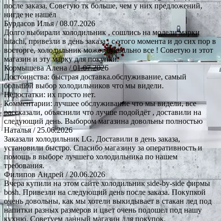
после заказа. Советую тк больше, чем у них предложений,
нигде не нашёл
Бурдасов Илья
/ 08.07.2026
Долго выбирали холодильник , сошлись на модели марки
hitachi, привезли в день заказа , с этого момента и до сих пор в
восторге, холодильник может буквально все ! Советую и этот
магазин и эту марку для покупки.
Кормышева Алена
/ 01.07.2026
Достоинства: быстрая доставка.обслуживание, самый
большой выбор холодильников что мы видели.
Недостатки: их просто нет.
Комментарии: лучшее обслуживание что мы видели, все
рассказали, объяснили что лучше подойдёт , доставили на
следующий день. Выбором магазина довольны полностью
Наталья
/ 25.06.2026
Заказали холодильник LG. Доставили в день заказа,
установили быстро. Спасибо магазину за оперативность и
помощь в выборе лучшего холодильника по нашем
требования.
Филипов Андрей
/ 20.06.2026
Вчера купили на этом сайте холодильник side-by-side фирмы
bosh. Привезли на следующий день после заказа. Покупкой
очень довольны, как мы хотели выкидывает в стакан лед под
напитки разных размеров и цвет очень подошел под нашу
кухню. Советуем данный магазин для покупок.