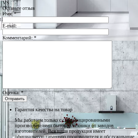
VS
Оставьте отзыв
Имя:
*
E-mail:
Комментарий:
*
Оценка:
*
Гарантия качества на товар
Мы работаем только с сертифицированными
производителями бытовой техники от заводов
изготовителей. Вся наша продукция имеет
официальную гарантию производителя и обслуживание