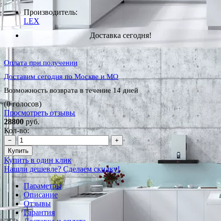
Производитель:
LEX
Доставка сегодня!
Оплата при получении
Доставим сегодня по Москве и МО
Возможность возврата в течение 14 дней
(0 голосов)
Просмотреть отзывы
28800
руб.
Кол-во:
−
+
Купить
Купить в один клик
Нашли дешевле? Сделаем скидку!
Параметры
Описание
Отзывы
Гарантия