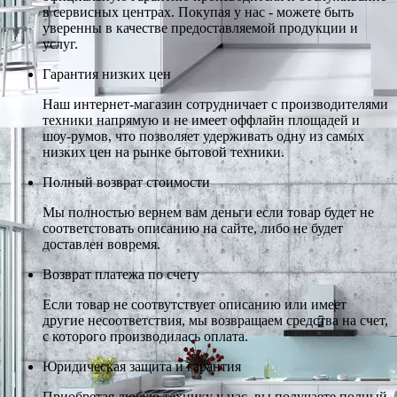
в сервисных центрах. Покупая у нас - можете быть
уверенны в качестве предоставляемой продукции и
услуг.
Гарантия низких цен
Наш интернет-магазин сотрудничает с производителями
техники напрямую и не имеет оффлайн площадей и
шоу-румов, что позволяет удерживать одну из самых
низких цен на рынке бытовой техники.
Полный возврат стоимости
Мы полностью вернем вам деньги если товар будет не
соответстовать описанию на сайте, либо не будет
доставлен вовремя.
Возврат платежа по счету
Если товар не соотвутствует описанию или имеет
другие несоответствия, мы возвращаем средства на счет,
с которого производилась оплата.
Юридическая защита и гарантия
Приобретая любую технику у нас, вы получаете полный