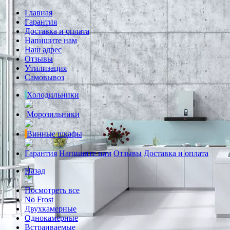
Главная
Гарантия
Доставка и оплата
Напишите нам
Наш адрес
Отзывы
Утилизация
Самовывоз
Холодильники
Морозильники
Винные шкафы
Гарантия
Напишите нам
Отзывы
Доставка и оплата
Назад
Посмотреть все
No Frost
Двухкамерные
Однокамерные
Встраиваемые