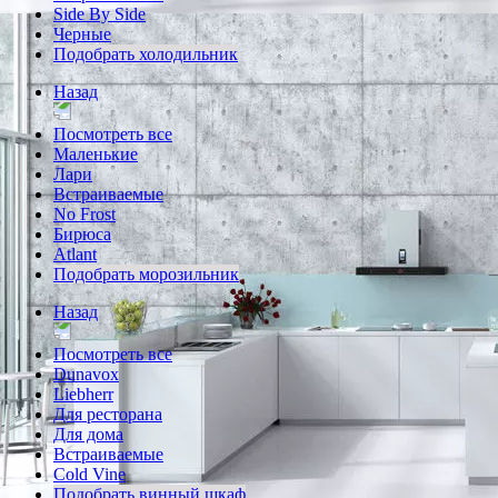
Side By Side
Черные
Подобрать холодильник
Назад
Посмотреть все
Маленькие
Лари
Встраиваемые
No Frost
Бирюса
Atlant
Подобрать морозильник
Назад
Посмотреть все
Dunavox
Liebherr
Для ресторана
Для дома
Встраиваемые
Cold Vine
Подобрать винный шкаф