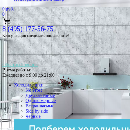
0
руб.
0
8 (495) 177-56-75
Консультация специалистов. Звоните!
Обратный звонок
Время работы:
Ежедневно с 9:00 до 21:00
Холодильники
No Frost
Двухкамерные
Однокамерные
Встраиваемые
Side by side
Черные