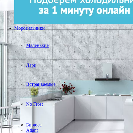
Морозильники
Маленькие
Лари
Встраиваемые
No Frost
Бирюса
Atlant