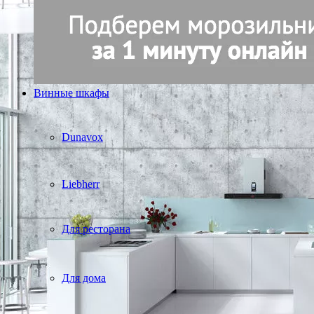
Винные шкафы
Dunavox
Liebherr
Для ресторана
Для дома