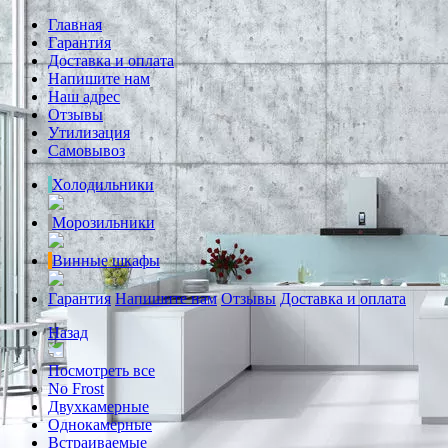
Главная
Гарантия
Доставка и оплата
Напишите нам
Наш адрес
Отзывы
Утилизация
Самовывоз
Холодильники
Морозильники
Винные шкафы
Гарантия
Напишите нам
Отзывы
Доставка и оплата
Назад
Посмотреть все
No Frost
Двухкамерные
Однокамерные
Встраиваемые