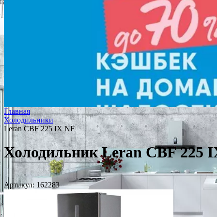
Главная
Холодильники
Leran CBF 225 IX NF
Холодильник Leran CBF 225 
Артикул:
162283