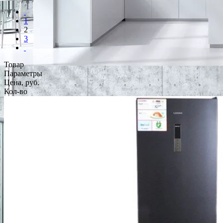
1
2
3
Товар
Параметры
Цена, руб.
Кол-во