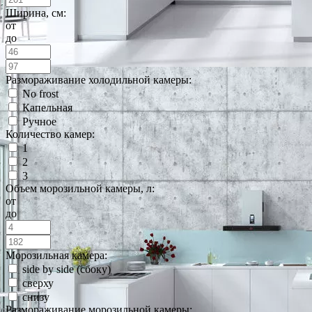
Ширина, см:
от
до
Размораживание холодильной камеры:
No frost
Капельная
Ручное
Количество камер:
1
2
3
Объем морозильной камеры, л:
от
до
Морозильная камера:
side by side (сбоку)
сверху
снизу
Размораживание морозильной камеры: