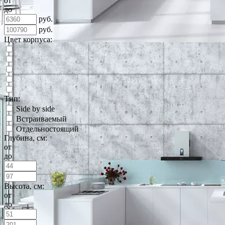
от
до
руб.
руб.
Цвет корпуса:
Тип:
Side by side
Встраиваемый
Отдельностоящий
Глубина, см:
от
до
Высота, см:
от
до