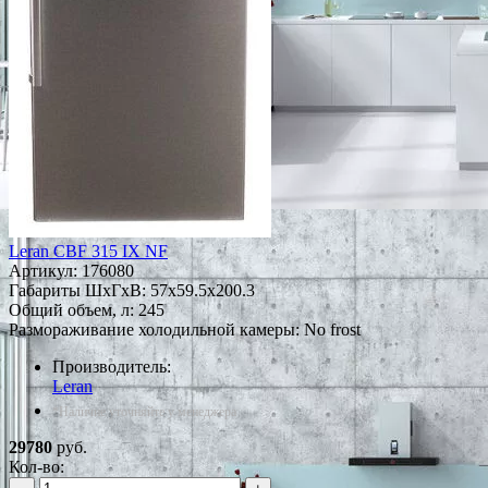
Leran CBF 315 IX NF
Артикул:
176080
Габариты ШxГxВ: 57x59.5x200.3
Общий объем, л: 245
Размораживание холодильной камеры: No frost
Производитель:
Leran
*Наличие уточняйте у менеджера
29780
руб.
Кол-во: