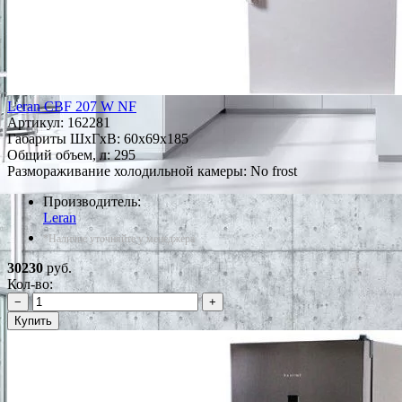
Leran CBF 207 W NF
Артикул:
162281
Габариты ШxГxВ: 60x69x185
Общий объем, л: 295
Размораживание холодильной камеры: No frost
Производитель:
Leran
*Наличие уточняйте у менеджера
30230
руб.
Кол-во:
−
+
Купить