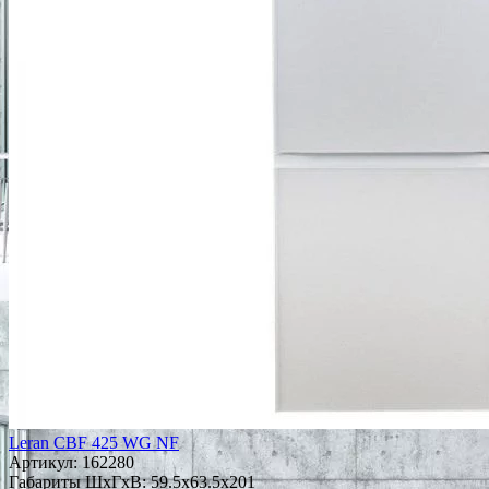
Leran CBF 425 WG NF
Артикул:
162280
Габариты ШxГxВ: 59.5x63.5x201