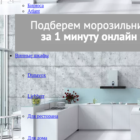
Бирюса
Atlant
Винные шкафы
Dunavox
Liebherr
Для ресторана
Для дома