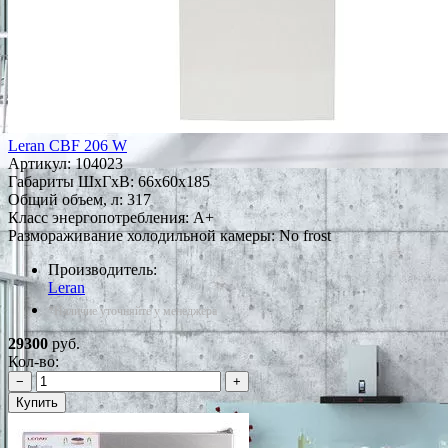
Leran CBF 206 W
Артикул:
104023
Габариты ШxГxВ: 66x60x185
Общий объем, л: 317
Класс энергопотребления: A+
Размораживание холодильной камеры: No frost
Производитель:
Leran
*Наличие уточняйте у менеджера
29300
руб.
Кол-во:
−
+
Купить