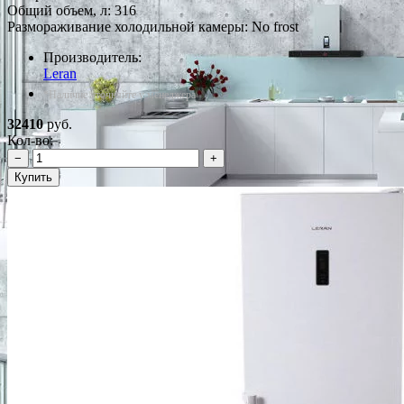
Общий объем, л: 316
Размораживание холодильной камеры: No frost
Производитель:
Leran
*Наличие уточняйте у менеджера
32410
руб.
Кол-во:
−
+
Купить