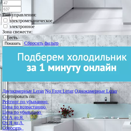
Тип управления:
электромеханическое
электронное
Зона свежести:
есть
Сбросить фильтр
Показать
Двухкамерные Leran
No Frost Leran
Однокамерные Leran
Сортировать по:
Рейтинг по убыванию
Цена по возрастанию
Цена по убыванию
От А до Я
От Я до А
Сбросить