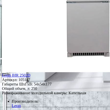
Leran BIR 2502D
Артикул:
105147
Габариты ШxГxВ: 54x54x177
Общий объем, л: 250
Размораживание холодильной камеры: Капельная
Производитель:
Leran