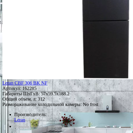
Leran CBF 306 BK NF
Артикул:
162285
Габариты ШxГxВ: 57x59.5x188.2
Общий объем, л: 312
Размораживание холодильной камеры: No frost
Производитель:
Leran
*Наличие уточняйте у менеджера