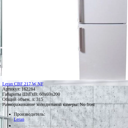
Leran CBF 217 W NF
Артикул:
162284
Габариты ШxГxВ: 60x69x200
Общий объем, л: 315
Размораживание холодильной камеры: No frost
Производитель:
Leran
*Наличие уточняйте у менеджера