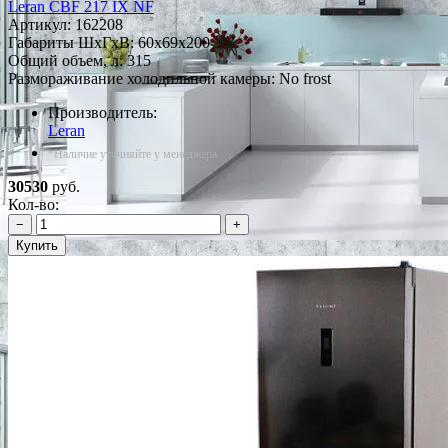
Leran CBF 217 IX NF
Артикул:
162208
Габариты ШxГxВ: 60x69x200
Общий объем, л: 315
Размораживание холодильной камеры: No frost
Производитель:
Leran
*Наличие уточняйте у менеджера
30530
руб.
Кол-во:
−
+
Купить