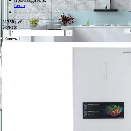
Производитель:
Leran
*Наличие уточняйте у менеджера
31350
руб.
Кол-во:
−
+
Купить