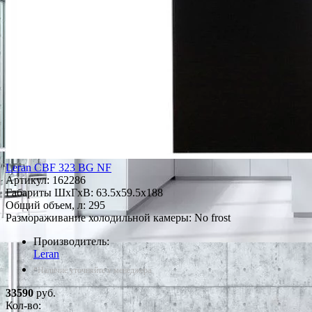
Leran CBF 323 BG NF
Артикул:
162286
Габариты ШxГxВ: 63.5x59.5x188
Общий объем, л: 295
Размораживание холодильной камеры: No frost
Производитель:
Leran
*Наличие уточняйте у менеджера
33590
руб.
Кол-во: