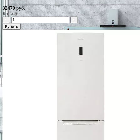
32470
руб.
Кол-во:
−
+
Купить