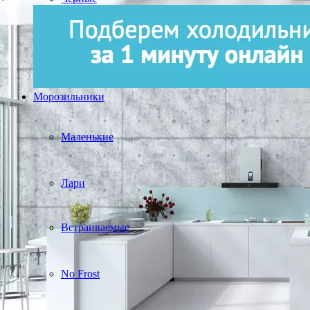
Морозильники
Маленькие
Лари
Встраиваемые
No Frost