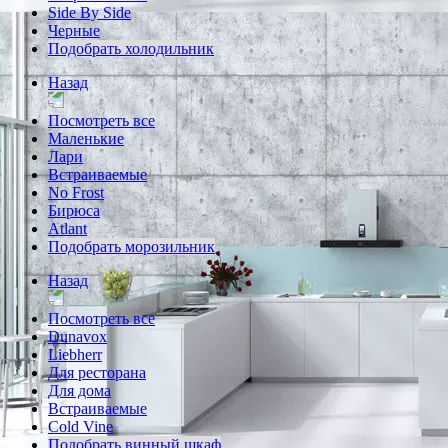
Side By Side
Черные
Подобрать холодильник
Назад
Посмотреть все
Маленькие
Лари
Встраиваемые
No Frost
Бирюса
Atlant
Подобрать морозильник
Назад
Посмотреть все
Dunavox
Liebherr
Для ресторана
Для дома
Встраиваемые
Cold Vine
Подобрать винный шкаф