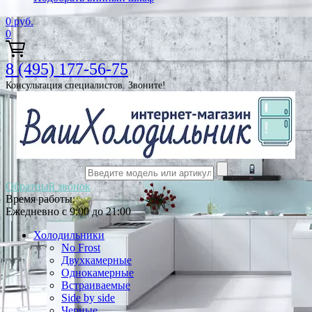
0
руб.
0
8 (495) 177-56-75
Консультация специалистов. Звоните!
Обратный звонок
Время работы:
Ежедневно с 9:00 до 21:00
Холодильники
No Frost
Двухкамерные
Однокамерные
Встраиваемые
Side by side
Черные