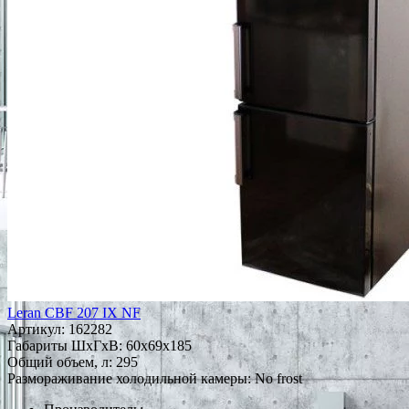
Leran CBF 207 IX NF
Артикул:
162282
Габариты ШxГxВ: 60x69x185
Общий объем, л: 295
Размораживание холодильной камеры: No frost