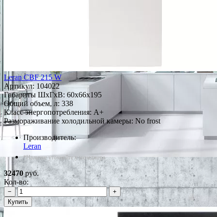
Leran CBF 215 W
Артикул:
104022
Габариты ШxГxВ: 60x66x195
Общий объем, л: 338
Класс энергопотребления: A+
Размораживание холодильной камеры: No frost
Производитель:
Leran
*Наличие уточняйте у менеджера
32470
руб.
Кол-во:
−
+
Купить