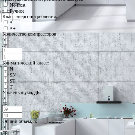
No frost
Ручное
Класс энергопотребления:
A
A+
Количество компрессоров:
от
до
Климатический класс:
N
SN
ST
T
Уровень шума, дБ:
от
до
Общий объем, л:
от
до