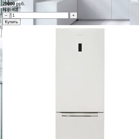
29000
руб.
Кол-во:
−
+
Купить