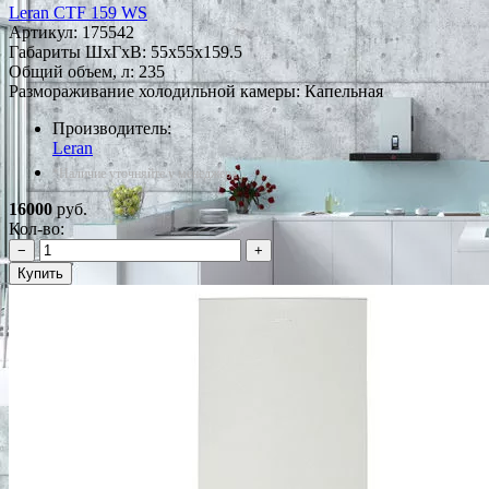
Leran CTF 159 WS
Артикул:
175542
Габариты ШxГxВ: 55x55x159.5
Общий объем, л: 235
Размораживание холодильной камеры: Капельная
Производитель:
Leran
*Наличие уточняйте у менеджера
16000
руб.
Кол-во:
−
+
Купить