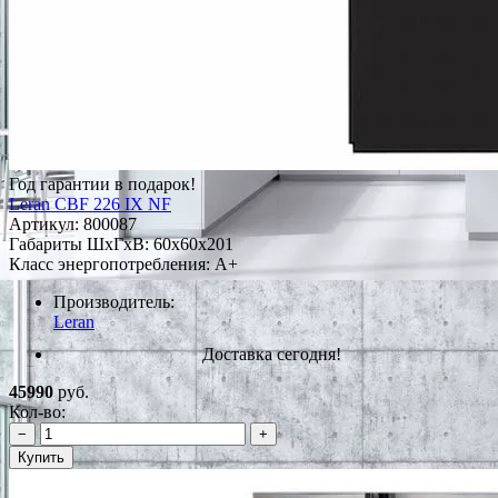
Год гарантии в подарок!
Leran CBF 226 IX NF
Артикул:
800087
Габариты ШxГxВ: 60x60x201
Класс энергопотребления: A+
Производитель:
Leran
Доставка сегодня!
45990
руб.
Кол-во:
−
+
Купить