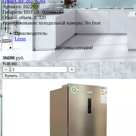
Leran CBF 203 W NF
Артикул:
162267
Габариты ШxГxВ: 60x65x184
Общий объем, л: 320
Размораживание холодильной камеры: No frost
Производитель:
Leran
Доставка сегодня!
36690
руб.
Кол-во:
−
+
Купить