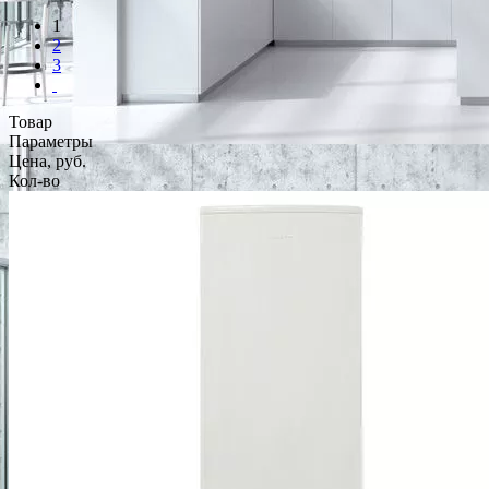
1
2
3
Товар
Параметры
Цена, руб.
Кол-во