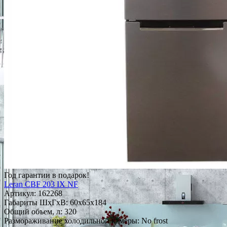
Год гарантии в подарок!
Leran CBF 203 IX NF
Артикул:
162268
Габариты ШxГxВ: 60x65x184
Общий объем, л: 320
Размораживание холодильной камеры: No frost