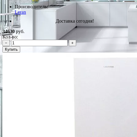
Производитель:
Leran
Доставка сегодня!
34630
руб.
Кол-во:
−
+
Купить