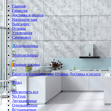
Главная
Гарантия
Доставка и оплата
Напишите нам
Наш адрес
Отзывы
Утилизация
Самовывоз
Холодильники
Морозильники
Винные шкафы
Гарантия
Напишите нам
Отзывы
Доставка и оплата
Назад
Посмотреть все
No Frost
Двухкамерные
Однокамерные
Встраиваемые