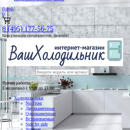
0
руб.
0
8 (495) 177-56-75
Консультация специалистов. Звоните!
Обратный звонок
Время работы:
Ежедневно с 9:00 до 21:00
Холодильники
No Frost
Двухкамерные
Однокамерные
Встраиваемые
Side by side
Черные