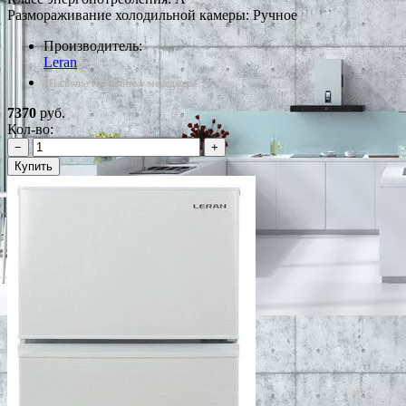
Размораживание холодильной камеры: Ручное
Производитель:
Leran
*Наличие уточняйте у менеджера
7370
руб.
Кол-во:
−
+
Купить