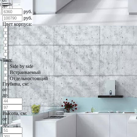
от
до
руб.
руб.
Цвет корпуса:
Тип:
Side by side
Встраиваемый
Отдельностоящий
Глубина, см:
от
до
Высота, см:
от
до