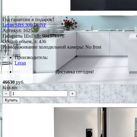
Год гарантии в подарок!
Leran SBS 300 IX NF
Артикул:
162525
Габариты ШxГxВ: 90x57x176
Общий объем, л: 436
Размораживание холодильной камеры: No frost
Производитель:
Leran
Доставка сегодня!
46630
руб.
Кол-во:
−
+
Купить