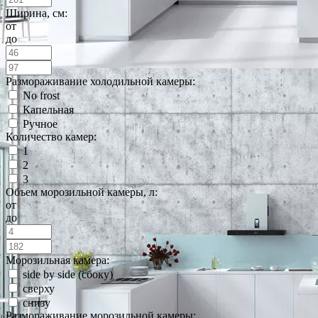
Ширина, см:
от
до
Размораживание холодильной камеры:
No frost
Капельная
Ручное
Количество камер:
1
2
3
Объем морозильной камеры, л:
от
до
Морозильная камера:
side by side (сбоку)
сверху
снизу
Размораживание морозильной камеры: