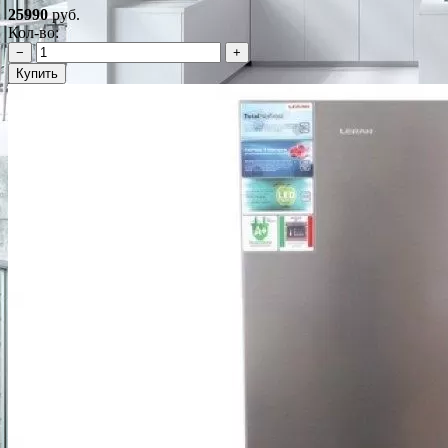
25990
руб.
Кол-во:
−
+
Купить