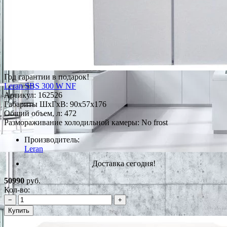
Год гарантии в подарок!
Leran SBS 300 W NF
Артикул:
162526
Габариты ШxГxВ: 90x57x176
Общий объем, л: 472
Размораживание холодильной камеры: No frost
Производитель:
Leran
Доставка сегодня!
50990
руб.
Кол-во:
−
+
Купить