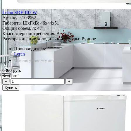
Leran SDF 107 W
Артикул:
103962
Габариты ШxГxВ: 46x44x51
Общий объем, л: 47
Класс энергопотребления: A
Размораживание холодильной камеры: Ручное
Производитель:
Leran
*Наличие уточняйте у менеджера
6360
руб.
Кол-во:
−
+
Купить