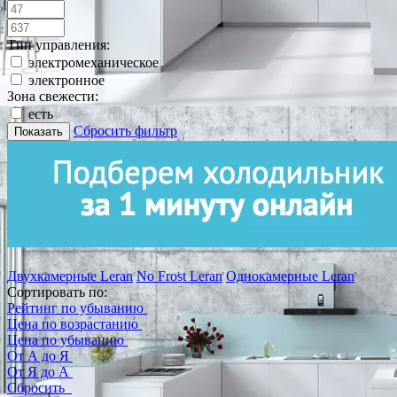
Тип управления:
электромеханическое
электронное
Зона свежести:
есть
Сбросить фильтр
Показать
Двухкамерные Leran
No Frost Leran
Однокамерные Leran
Сортировать по:
Рейтинг по убыванию
Цена по возрастанию
Цена по убыванию
От А до Я
От Я до А
Сбросить