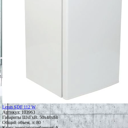
Leran SDF 112 W
Артикул:
103963
Габариты ШxГxВ: 50x48x84
Общий объем, л: 80
Класс энергопотребления: A