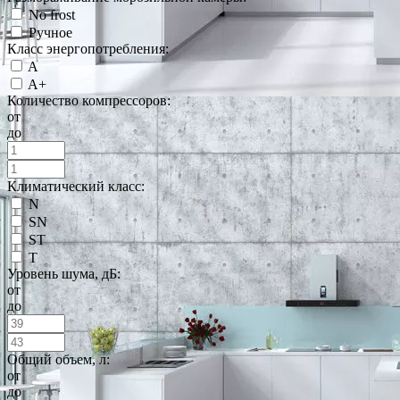
No frost
Ручное
Класс энергопотребления:
A
A+
Количество компрессоров:
от
до
Климатический класс:
N
SN
ST
T
Уровень шума, дБ:
от
до
Общий объем, л:
от
до