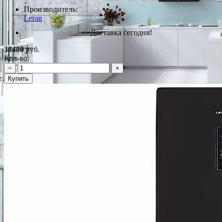
Производитель:
Leran
Доставка сегодня!
38480
руб.
Кол-во:
−
+
Купить