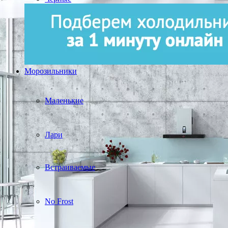
Морозильники
Маленькие
Лари
Встраиваемые
No Frost