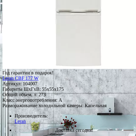
Год гарантии в подарок!
Leran CBF 177 W
Артикул:
104007
Габариты ШxГxВ: 55x55x175
Общий объем, л: 273
Класс энергопотребления: A
Размораживание холодильной камеры: Капельная
Производитель:
Leran
Доставка сегодня!