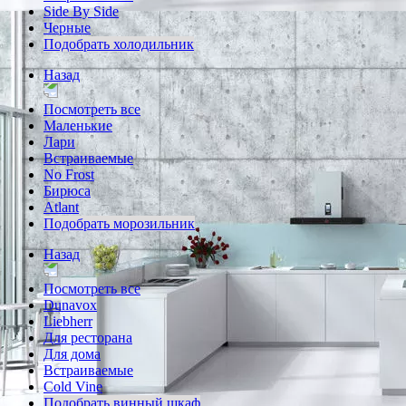
Side By Side
Черные
Подобрать холодильник
Назад
Посмотреть все
Маленькие
Лари
Встраиваемые
No Frost
Бирюса
Atlant
Подобрать морозильник
Назад
Посмотреть все
Dunavox
Liebherr
Для ресторана
Для дома
Встраиваемые
Cold Vine
Подобрать винный шкаф