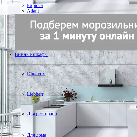
Бирюса
Atlant
Винные шкафы
Dunavox
Liebherr
Для ресторана
Для дома