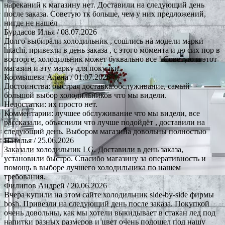
нареканий к магазину нет. Доставили на следующий день
после заказа. Советую тк больше, чем у них предложений,
нигде не нашёл
Бурдасов Илья
/ 08.07.2026
Долго выбирали холодильник , сошлись на модели марки
hitachi, привезли в день заказа , с этого момента и до сих пор в
восторге, холодильник может буквально все ! Советую и этот
магазин и эту марку для покупки.
Кормышева Алена
/ 01.07.2026
Достоинства: быстрая доставка.обслуживание, самый
большой выбор холодильников что мы видели.
Недостатки: их просто нет.
Комментарии: лучшее обслуживание что мы видели, все
рассказали, объяснили что лучше подойдёт , доставили на
следующий день. Выбором магазина довольны полностью
Наталья
/ 25.06.2026
Заказали холодильник LG. Доставили в день заказа,
установили быстро. Спасибо магазину за оперативность и
помощь в выборе лучшего холодильника по нашем
требования.
Филипов Андрей
/ 20.06.2026
Вчера купили на этом сайте холодильник side-by-side фирмы
bosh. Привезли на следующий день после заказа. Покупкой
очень довольны, как мы хотели выкидывает в стакан лед под
напитки разных размеров и цвет очень подошел под нашу