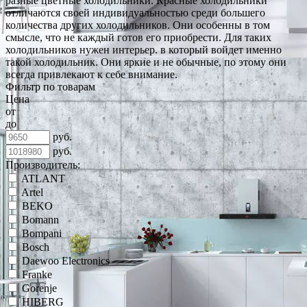
разные цветные холодильники. Красные холодильники
отличаются своей индивидуальностью среди большего
количества других холодильников. Они особенны в том
смысле, что не каждый готов его приобрести. Для таких
холодильников нужен интерьер. в который войдет именно
такой холодильник. Они яркие и не обычные, по этому они
всегда привлекают к себе внимание.
Фильтр по товарам
Цена
от
до
руб.
руб.
Производитель:
ATLANT
Artel
BEKO
Bomann
Bompani
Bosch
Daewoo Electronics
Franke
Gorenje
HIBERG