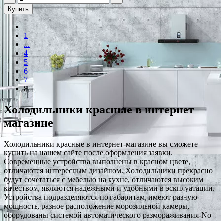
Купить
1
...
4
5
6
7
8
Холодильники красные в интернет
магазине
Холодильники красные в интернет-магазине вы сможете
купить на нашем сайте после оформления заявки.
Современные устройства выполнены в красном цвете,
отличаются интересным дизайном. Холодильники прекрасно
будут сочетаться с мебелью на кухне, отличаются высоким
качеством, являются надежными и удобными в эскплуатации.
Устройства подразделяются по габаритам, имеют разную
мощность, разное расположение морозильной камеры,
оборудованы системой автоматического размораживания-No