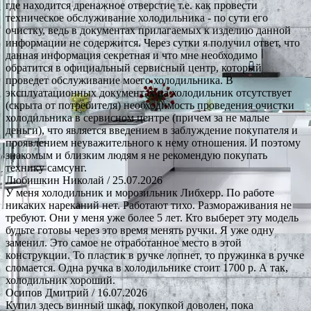
где находится дренажное отверстие т.е. как провести
техническое обслуживание холодильника - по сути его
очистку, ведь в документах прилагаемых к изделию данной
информации не содержится. Через сутки я получил ответ, что
данная информация секретная и что мне необходимо
обратится в официальный сервисный центр, который
проведет обслуживание моего холодильника. В
эксплуатационных документах на холодильник отсутствует
(скрыта от потребителя) необходимость проведения очистки
холодильника в сервисном центре (причем за не малые
деньги), что является введением в заблуждение покупателя и
проявлением неуважительного к нему отношения. И поэтому
знакомым и близким людям я не рекомендую покупать
технику самсунг.
Любишкин Николай
/ 25.07.2026
У меня холодильник и морозильник Либхерр. По работе
никаких нареканий нет. Работают тихо. Размораживания не
требуют. Они у меня уже более 5 лет. Кто выберет эту модель
будьте готовы через это время менять ручки. Я уже одну
заменил. Это самое не отработанное место в этой
конструкции. То пластик в ручке лопнет, то пружинка в ручке
сломается. Одна ручка в холодильнике стоит 1700 р. А так,
холодильник хороший.
Осипов Дмитрий
/ 16.07.2026
Купил здесь винный шкаф, покупкой доволен, пока