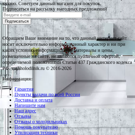
кухню. Советуем данный магазин для покупок.
Подписаться на рассылку выгодных предложений
Подписаться
Обращаем Ваше внимание на то, что данный интернет-сайт
носит исключительно информационный характер и ни при
каких условиях информационные материалы и цены,
размещенные на сайте, не являются публичной офертой,
определяемой положениями Статьи 437 Гражданского кодекса
РФ. vashholodilnik.ru © 2016-2026
Информация:
Гарантия
Пункты выдачи по всей России
Доставка и оплата
Напишите нам
Наш адрес
Отзывы
Отзывы о холодильниках
Помощь покупателю
Утилизация техники