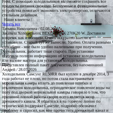
Frost. С помощью холодильников вы сможете сохранить все
продукты питания свежими. Бесшумные и функциональные
устройства помогают экономить электроэнергию, отличаются
стильным дизайном.
Наши клиенты /
Читать все
Татьяна Николаевна
/ 02.08.2026
Заказала Холодильник BEKO RCNK 270K20 W. Доставили
вовремя. как и обещали. Очень аккуратно внесли и
установили. Старый тут же вынесли. Удобно. Оплата разными
способами - мне было удобно наличными при получении.
Холодильник. работает тише старого. При установке
получила полную информацию об установке холодильника
или вызове мастера для установки холодильника.
Представлен полный пакет документов, без напоминаний
Андрей
/ 28.07.2026
Холодильник Самсунг RL50RR был куплен в декабре 2014, 3
года работал не плохо, но потом стала настраиваться
морозильная камера вплоть до появления ошибки и
отключения холодильника, периодическое появление воды на
полу под дверкой морозильной камеры говорило о том, что
причиной плохой работы скорее всего является засор
дренажного канала. Я обратился в на горячую линию по
технической поддержке Самсунг, подробно обозначил
проблему и спросил, как мне прочистить дренажный канал и