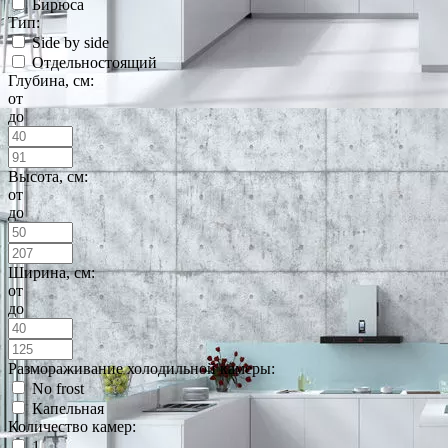
Бирюса
Тип:
Side by side
Отдельностоящий
Глубина, см:
от
до
Высота, см:
от
до
Ширина, см:
от
до
Размораживание холодильной камеры:
No frost
Капельная
Количество камер:
1