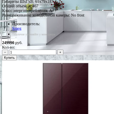
Габариты ШxГxВ: 61x79x187.2
Общий объем, л: 467
Класс энергопотребления: A++
Размораживание холодильной камеры: No frost
Производитель:
Smeg
*Наличие уточняйте у менеджера
249990
руб.
Кол-во:
−
+
Купить