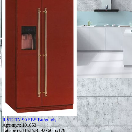
ILVE RN 90 SBS Burgundy
Артикул:
101853
Габариты ШxГxВ: 92x66.5x179