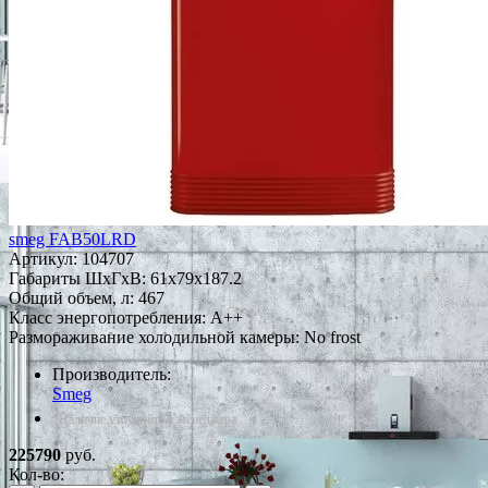
smeg FAB50LRD
Артикул:
104707
Габариты ШxГxВ: 61x79x187.2
Общий объем, л: 467
Класс энергопотребления: A++
Размораживание холодильной камеры: No frost
Производитель:
Smeg
*Наличие уточняйте у менеджера
225790
руб.
Кол-во: