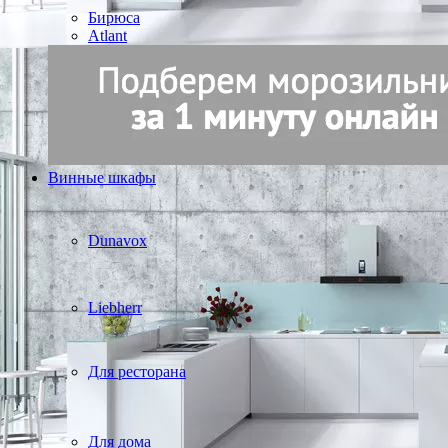
Бирюса
Atlant
Винные шкафы
Dunavox
Liebherr
Для ресторана
Для дома