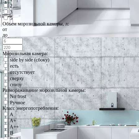
2
3
5
Объем морозильной камеры, л:
от
до
Морозильная камера:
side by side (сбоку)
есть
отсутствует
сверху
снизу
Размораживание морозильной камеры:
No frost
Ручное
Класс энергопотребления:
A
A+
A++
B