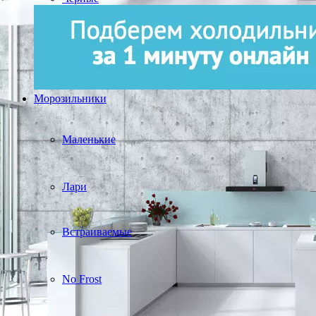
Морозильники
Маленькие
Лари
Встраиваемые
No Frost