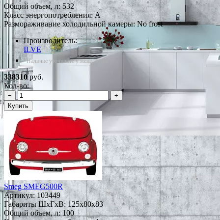
Общий объем, л: 532
Класс энергопотребления: A
Размораживание холодильной камеры: No frost
Производитель:
ILVE
*Наличие уточняйте у менеджера
338310
руб.
Кол-во:
−
+
Купить
Smeg SMEG500R
Артикул:
103449
Габариты ШxГxВ: 125x80x83
Общий объем, л: 100