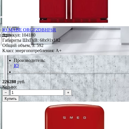
IO MABE ORGF2DBHF6R
Артикул:
104180
Габариты ШxГxВ: 68x91x182
Общий объем, л: 592
Класс энергопотребления: A+
Производитель:
IO
*Наличие уточняйте у менеджера
226280
руб.
Кол-во:
−
+
Купить