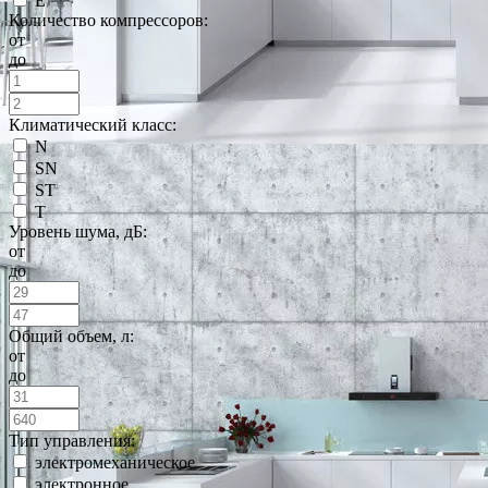
E
Количество компрессоров:
от
до
Климатический класс:
N
SN
ST
T
Уровень шума, дБ:
от
до
Общий объем, л:
от
до
Тип управления:
электромеханическое
электронное