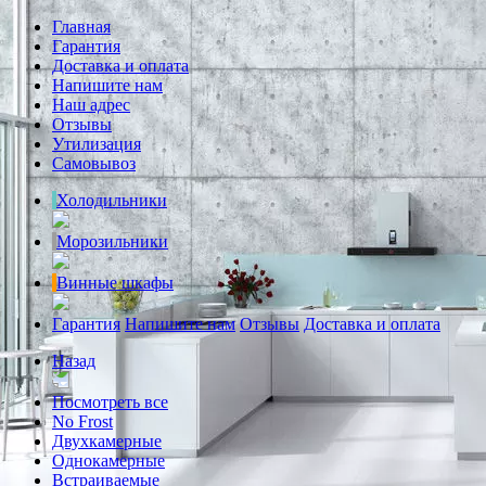
Главная
Гарантия
Доставка и оплата
Напишите нам
Наш адрес
Отзывы
Утилизация
Самовывоз
Холодильники
Морозильники
Винные шкафы
Гарантия
Напишите нам
Отзывы
Доставка и оплата
Назад
Посмотреть все
No Frost
Двухкамерные
Однокамерные
Встраиваемые