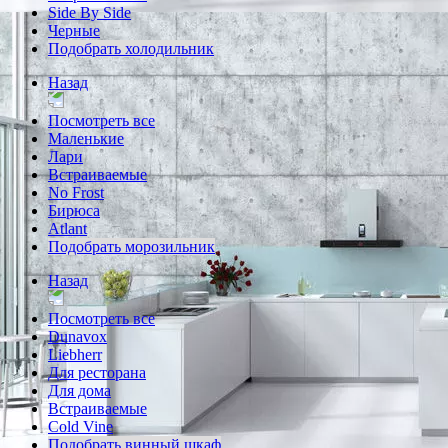
Side By Side
Черные
Подобрать холодильник
Назад
Посмотреть все
Маленькие
Лари
Встраиваемые
No Frost
Бирюса
Atlant
Подобрать морозильник
Назад
Посмотреть все
Dunavox
Liebherr
Для ресторана
Для дома
Встраиваемые
Cold Vine
Подобрать винный шкаф