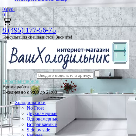
0
руб.
0
8 (495) 177-56-75
Консультация специалистов. Звоните!
Обратный звонок
Время работы:
Ежедневно с 9:00 до 21:00
Холодильники
No Frost
Двухкамерные
Однокамерные
Встраиваемые
Side by side
Черные