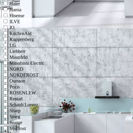
Haier
Hansa
Hisense
ILVE
IO
KitchenAid
Kuppersberg
LG
Liebherr
Maunfeld
Mitsubishi Electric
NORD
NORDFROST
Oursson
Pozis
ROSENLEW
Restart
Schaub Lorenz
Sharp
Smeg
Snaige
Vestfrost