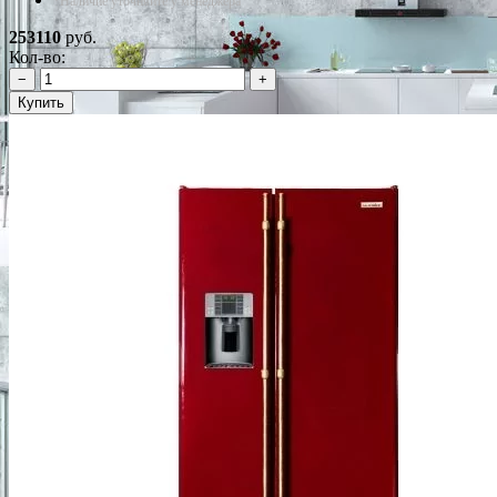
*Наличие уточняйте у менеджера
253110
руб.
Кол-во:
−
+
Купить