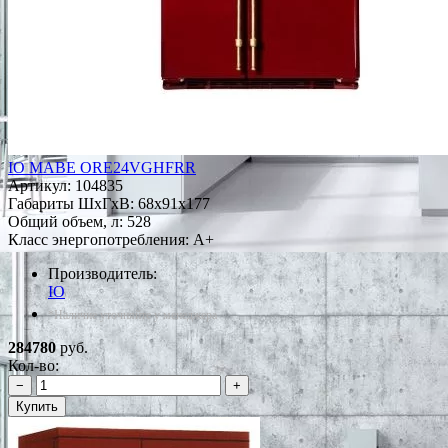
IO MABE ORE24VGHFRR
Артикул:
104835
Габариты ШxГxВ: 68x91x177
Общий объем, л: 528
Класс энергопотребления: A+
Производитель:
IO
*Наличие уточняйте у менеджера
284780
руб.
Кол-во:
−
+
Купить