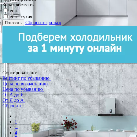
Зона свежести:
есть
есть, сухая
Сбросить фильтр
Показать
Сортировать по:
Рейтинг по убыванию
Цена по возрастанию
Цена по убыванию
От А до Я
От Я до А
Сбросить
1
...
4