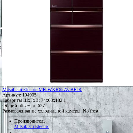
Mitsubishi Electric MR-WXR627Z-BR-R
Артикул:
104905
Габариты ШxГxВ: 74x68x182.1
Общий объем, л: 627
Размораживание холодильной камеры: No frost
Производитель:
Mitsubishi Electric