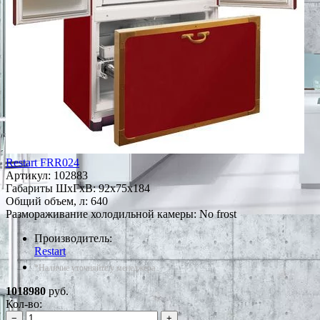
Restart FRR024
Артикул:
102883
Габариты ШxГxВ: 92x75x184
Общий объем, л: 640
Размораживание холодильной камеры: No frost
Производитель:
Restart
*Наличие уточняйте у менеджера
1018980
руб.
Кол-во:
−
+