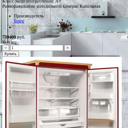
Класс энергопотребления: A+
Размораживание холодильной камеры: Капельная
Производитель:
Smeg
*Наличие уточняйте у менеджера
739400
руб.
Кол-во:
−
+
Купить