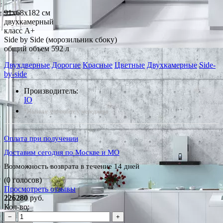
91x68x182 см
двухкамерный
класс A+
Side by Side (морозильник сбоку)
общий объем 592 л
Двухдверные
Дорогие
Красные
Цветные
Двухкамерные
Side-
by-side
Производитель:
IO
*Наличие уточняйте у менеджера
Оплата при получении
Доставим сегодня по Москве и МО
Возможность возврата в течение 14 дней
(0 голосов)
Просмотреть отзывы
226280
руб.
Кол-во:
−
+