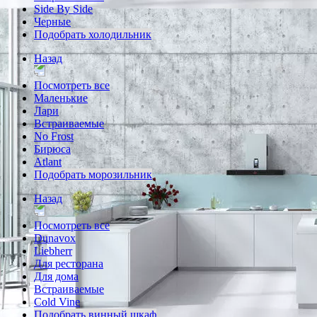
Side By Side
Черные
Подобрать холодильник
Назад
Посмотреть все
Маленькие
Лари
Встраиваемые
No Frost
Бирюса
Atlant
Подобрать морозильник
Назад
Посмотреть все
Dunavox
Liebherr
Для ресторана
Для дома
Встраиваемые
Cold Vine
Подобрать винный шкаф