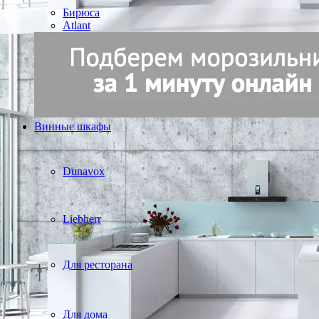
Бирюса
Atlant
Винные шкафы
Dunavox
Liebherr
Для ресторана
Для дома