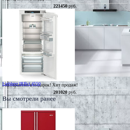
221450
руб.
Liebherr IRBci 4550
Год гарантии в подарок!
Хит продаж!
201020
руб.
Вы смотрели ранее