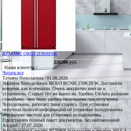
IO MABE ORGF2DBHF6R
226280
руб.
Наши клиенты /
Читать все
Татьяна Николаевна
/ 01.08.2026
Заказала Холодильник BEKO RCNK 270K20 W. Доставили
вовремя. как и обещали. Очень аккуратно внесли и
установили. Старый тут же вынесли. Удобно. Оплата разными
способами - мне было удобно наличными при получении.
Холодильник. работает тише старого. При установке
получила полную информацию об установке холодильника
или вызове мастера для установки холодильника.
Представлен полный пакет документов, без напоминаний
Андрей
/ 27.07.2026
Холодильник Самсунг RL50RR был куплен в декабре 2014, 3