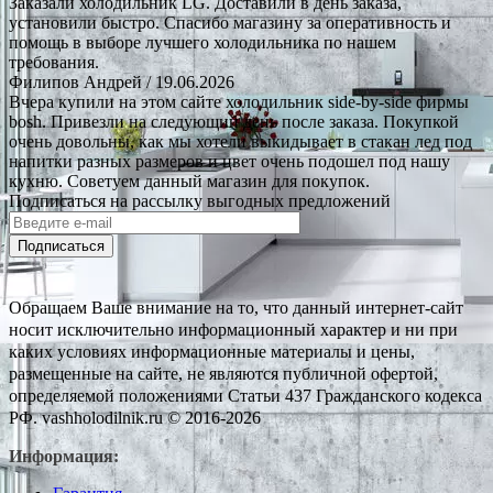
Заказали холодильник LG. Доставили в день заказа,
установили быстро. Спасибо магазину за оперативность и
помощь в выборе лучшего холодильника по нашем
требования.
Филипов Андрей
/ 19.06.2026
Вчера купили на этом сайте холодильник side-by-side фирмы
bosh. Привезли на следующий день после заказа. Покупкой
очень довольны, как мы хотели выкидывает в стакан лед под
напитки разных размеров и цвет очень подошел под нашу
кухню. Советуем данный магазин для покупок.
Подписаться на рассылку выгодных предложений
Подписаться
Обращаем Ваше внимание на то, что данный интернет-сайт
носит исключительно информационный характер и ни при
каких условиях информационные материалы и цены,
размещенные на сайте, не являются публичной офертой,
определяемой положениями Статьи 437 Гражданского кодекса
РФ. vashholodilnik.ru © 2016-2026
Информация: