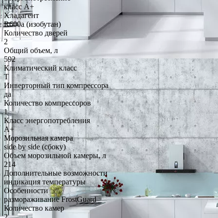
класс A+
Хладагент
R600a (изобутан)
Количество дверей
2
Общий объем, л
592
Климатический класс
T
Инверторный тип компрессора
да
Количество компрессоров
1
Класс энергопотребления
A+
Морозильная камера
side by side (сбоку)
Объем морозильной камеры, л
214
Дополнительные возможности
индикация температуры
Особенности
размораживание FrostGuard
Количество камер
2