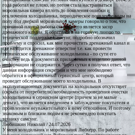
года работал не плохо, но потом стала настраиваться
морозильная камера вплоть до появления ошибки и
отключения холодильника, периодическое появление воды на
полу под дверкой морозильной камеры говорило о том, что
причиной плохой работы скорее всего является засор
дренажного канала. Я обратился в на горячую линию по
технической поддержке Самсунг, подробно обозначил
проблему и спросил, как мне прочистить дренажный канал и
где находится дренажное отверстие т.е. как провести
техническое обслуживание холодильника - по сути его
очистку, ведь в документах прилагаемых к изделию данной
информации не содержится. Через сутки я получил ответ, что
данная информация секретная и что мне необходимо
обратится в официальный сервисный центр, который
проведет обслуживание моего холодильника. В
эксплуатационных документах на холодильник отсутствует
(скрыта от потребителя) необходимость проведения очистки
холодильника в сервисном центре (причем за не малые
деньги), что является введением в заблуждение покупателя и
проявлением неуважительного к нему отношения. И поэтому
знакомым и близким людям я не рекомендую покупать
технику самсунг.
Любишкин Николай
/ 24.07.2026
У меня холодильник и морозильник Либхерр. По работе