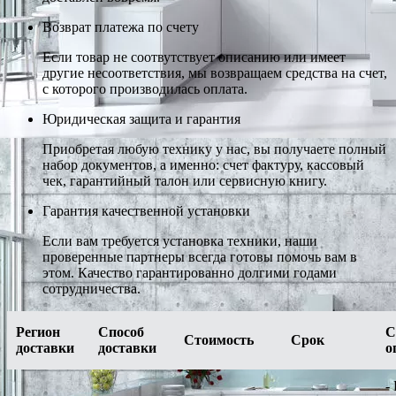
Возврат платежа по счету
Если товар не соотвутствует описанию или имеет
другие несоответствия, мы возвращаем средства на счет,
с которого производилась оплата.
Юридическая защита и гарантия
Приобретая любую технику у нас, вы получаете полный
набор документов, а именно: счет фактуру, кассовый
чек, гарантийный талон или сервисную книгу.
Гарантия качественной установки
Если вам требуется установка техники, наши
проверенные партнеры всегда готовы помочь вам в
этом. Качество гарантированно долгими годами
сотрудничества.
Регион
Способ
С
Стоимость
Срок
доставки
доставки
о
-