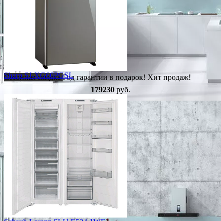
Sharp SJ-XG60PGSL
Сезонная скидка
Год гарантии в подарок!
Хит продаж!
179230
руб.