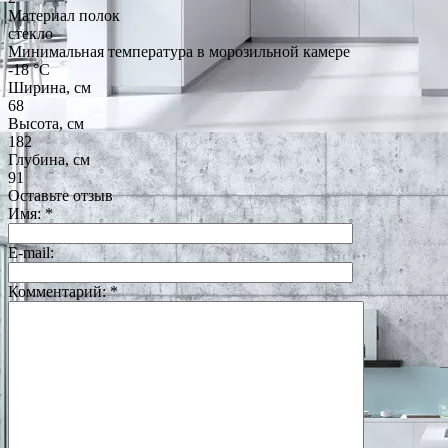
Материал полок
стекло
Минимальная температура в морозильной камере
-18 °C
Ширина, см
68
Высота, см
182
Глубина, см
91
Оставьте отзыв
Имя:
*
E-mail:
Комментарий:
*