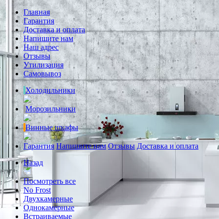
Главная
Гарантия
Доставка и оплата
Напишите нам
Наш адрес
Отзывы
Утилизация
Самовывоз
Холодильники
Морозильники
Винные шкафы
Гарантия
Напишите нам
Отзывы
Доставка и оплата
Назад
Посмотреть все
No Frost
Двухкамерные
Однокамерные
Встраиваемые