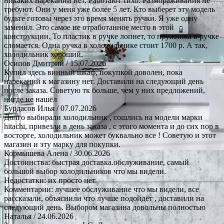
никаких нареканий нет. Работают тихо. Размораживания не
требуют. Они у меня уже более 5 лет. Кто выберет эту модель
будьте готовы через это время менять ручки. Я уже одну
заменил. Это самое не отработанное место в этой
конструкции. То пластик в ручке лопнет, то пружинка в ручке
сломается. Одна ручка в холодильнике стоит 1700 р. А так,
холодильник хороший.
Осипов Дмитрий
/ 15.07.2026
Купил здесь винный шкаф, покупкой доволен, пока
нареканий к магазину нет. Доставили на следующий день
после заказа. Советую тк больше, чем у них предложений,
нигде не нашёл
Бурдасов Илья
/ 07.07.2026
Долго выбирали холодильник , сошлись на модели марки
hitachi, привезли в день заказа , с этого момента и до сих пор в
восторге, холодильник может буквально все ! Советую и этот
магазин и эту марку для покупки.
Кормышева Алена
/ 30.06.2026
Достоинства: быстрая доставка.обслуживание, самый
большой выбор холодильников что мы видели.
Недостатки: их просто нет.
Комментарии: лучшее обслуживание что мы видели, все
рассказали, объяснили что лучше подойдёт , доставили на
следующий день. Выбором магазина довольны полностью
Наталья
/ 24.06.2026