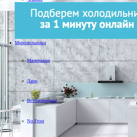
Морозильники
Маленькие
Лари
Встраиваемые
No Frost