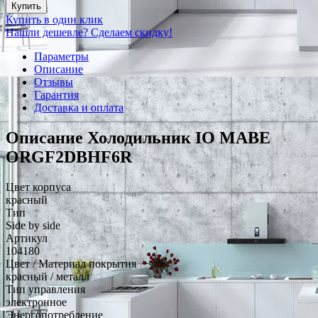
Купить
Купить в один клик
Нашли дешевле? Сделаем скидку!
Параметры
Описание
Отзывы
Гарантия
Доставка и оплата
Описание Холодильник IO MABE
ORGF2DBHF6R
Цвет корпуса
красный
Тип
Side by side
Артикул
104180
Цвет / Материал покрытия
красный / металл
Тип управления
электронное
Энергопотребление