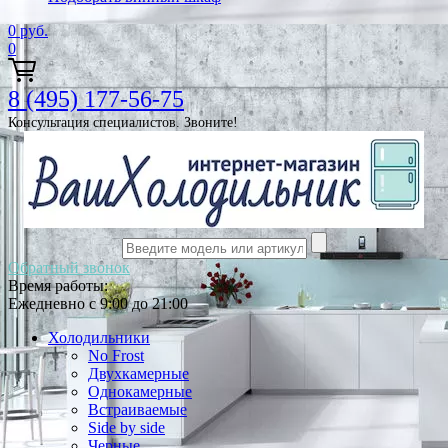
0
руб.
0
8 (495) 177-56-75
Консультация специалистов. Звоните!
Обратный звонок
Время работы:
Ежедневно с 9:00 до 21:00
Холодильники
No Frost
Двухкамерные
Однокамерные
Встраиваемые
Side by side
Черные