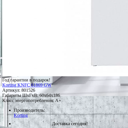
Год гарантии в подарок!
Korting KNFC 61869 GW
Артикул:
801526
Габариты ШxГxВ: 60x64x186
Класс энергопотребления: A+
Производитель:
Korting
Доставка сегодня!