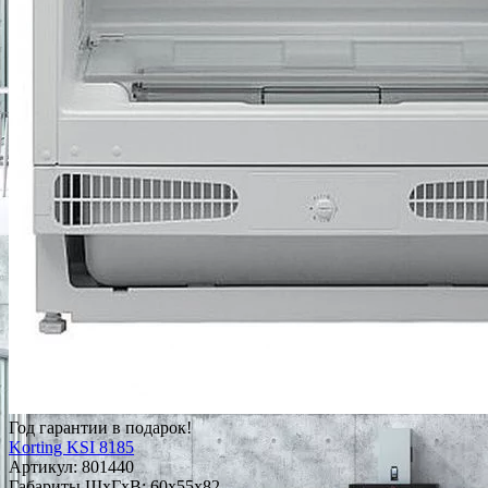
Год гарантии в подарок!
Korting KSI 8185
Артикул:
801440
Габариты ШxГxВ: 60x55x82