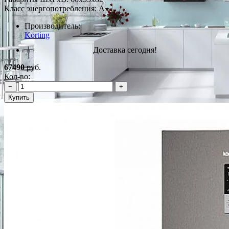
Класс энергопотребления: A+
Производитель:
Korting
Доставка сегодня!
67490
руб.
Кол-во:
−
+
Купить