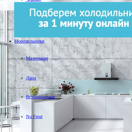
Морозильники
Маленькие
Лари
Встраиваемые
No Frost