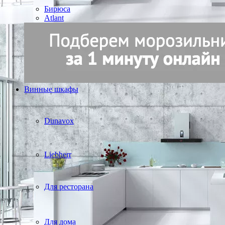
Бирюса
Atlant
Винные шкафы
Dunavox
Liebherr
Для ресторана
Для дома