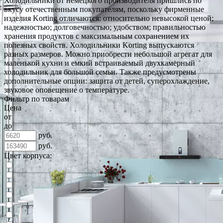
Холодильники от немецкого производителя пришлись по
вкусу отечественным покупателям, поскольку фирменные
изделия Korting отличаются: относительно невысокой ценой;
надежностью; долговечностью; удобством; правильностью
хранения продуктов с максимальным сохранением их
полезных свойств. Холодильники Korting выпускаются
разных размеров. Можно приобрести небольшой агрегат для
маленькой кухни и емкий встраиваемый двухкамерный
холодильник для большой семьи. Также предусмотрены
дополнительные опции: защита от детей, суперохлаждение,
звуковое оповещение о температуре.
Фильтр по товарам
Цена
от
до
руб.
руб.
Цвет корпуса: