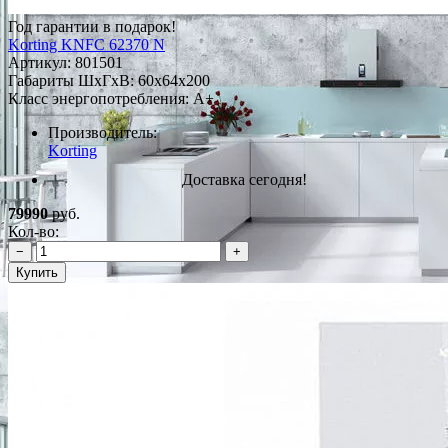
Год гарантии в подарок!
Korting KNFC 62370 N
Артикул:
801501
Габариты ШxГxВ: 60x64x200
Класс энергопотребления: A+
Производитель:
Korting
Доставка сегодня!
79990
руб.
Кол-во:
−
+
Купить