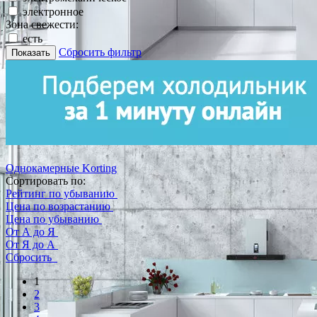
электронное
Зона свежести:
есть
Сбросить фильтр
Показать
Однокамерные Korting
Сортировать по:
Рейтинг по убыванию
Цена по возрастанию
Цена по убыванию
От А до Я
От Я до А
Сбросить
1
2
3