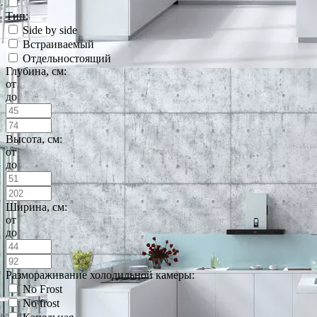
Тип:
Side by side
Встраиваемый
Отдельностоящий
Глубина, см:
от
до
Высота, см:
от
до
Ширина, см:
от
до
Размораживание холодильной камеры:
No Frost
No frost