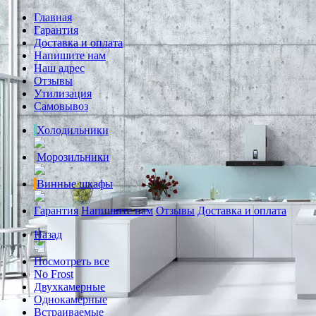
Главная
Гарантия
Доставка и оплата
Напишите нам
Наш адрес
Отзывы
Утилизация
Самовывоз
Холодильники
Морозильники
Винные шкафы
Гарантия
Напишите нам
Отзывы
Доставка и оплата
Назад
Посмотреть все
No Frost
Двухкамерные
Однокамерные
Встраиваемые