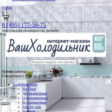
0
руб.
0
8 (495) 177-56-75
Консультация специалистов. Звоните!
Обратный звонок
Время работы:
Ежедневно с 9:00 до 21:00
Холодильники
No Frost
Двухкамерные
Однокамерные
Встраиваемые
Side by side
Черные