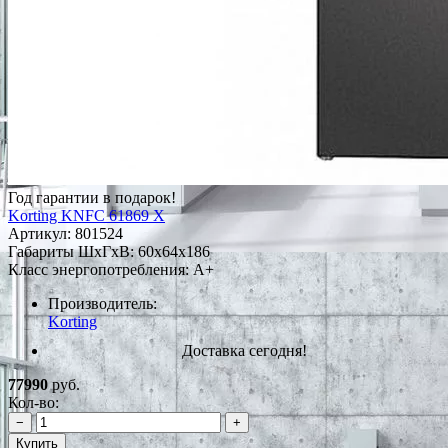
Год гарантии в подарок!
Korting KNFC 61869 X
Артикул:
801524
Габариты ШxГxВ: 60x64x186
Класс энергопотребления: A+
Производитель:
Korting
Доставка сегодня!
77990
руб.
Кол-во:
−
+
Купить