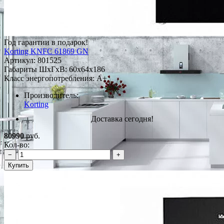
Год гарантии в подарок!
Korting KNFC 61869 GN
Артикул:
801525
Габариты ШxГxВ: 60x64x186
Класс энергопотребления: A+
Производитель:
Korting
Доставка сегодня!
80990
руб.
Кол-во:
−
+
Купить