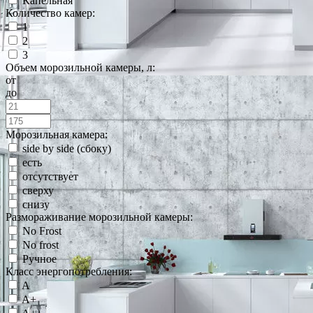
Капельная
Количество камер:
1
2
3
Объем морозильной камеры, л:
от
до
Морозильная камера:
side by side (сбоку)
есть
отсутствует
сверху
снизу
Размораживание морозильной камеры:
No Frost
No frost
Ручное
Класс энергопотребления:
A
A+