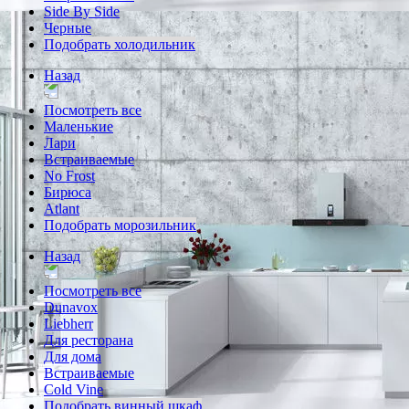
Side By Side
Черные
Подобрать холодильник
Назад
Посмотреть все
Маленькие
Лари
Встраиваемые
No Frost
Бирюса
Atlant
Подобрать морозильник
Назад
Посмотреть все
Dunavox
Liebherr
Для ресторана
Для дома
Встраиваемые
Cold Vine
Подобрать винный шкаф