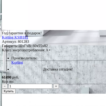
Год гарантии в подарок!
Korting KSI8181
Артикул:
801283
Габариты ШxГxВ: 60x55x82
Класс энергопотребления: A+
Производитель:
Korting
Доставка сегодня!
61490
руб.
Кол-во:
−
+
Купить