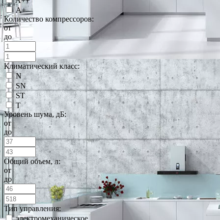
A++
А+
Количество компрессоров:
от
до
Климатический класс:
N
SN
ST
T
Уровень шума, дБ:
от
до
Общий объем, л:
от
до
Тип управления:
электромеханическое