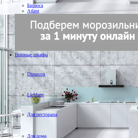
Бирюса
Atlant
Винные шкафы
Dunavox
Liebherr
Для ресторана
Для дома