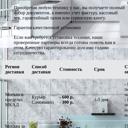
Приобретая любую технику у нас, вы получаете полный
набор документов, а именно: счет фактуру, кассовый
чек, гарантийный талон или сервисную книгу.
Гарантия качественной установки
Если вам требуется установка техники, наши
проверенные партнеры всегда готовы помочь вам в
этом. Качество гарантированно долгими годами
сотрудничества.
Регион
Способ
С
Стоимость
Срок
доставки
доставки
о
-
п
Москва в
н
Курьер
-
600 р.
пределах
1-3 дня
-
Самовывоз
-
100 р.
МКАД
п
н
и
Москва за
П