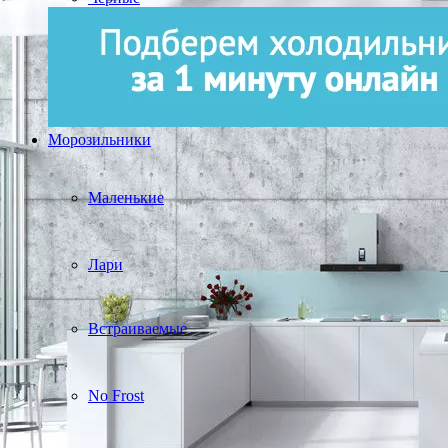
Морозильники
Маленькие
Лари
Встраиваемые
No Frost