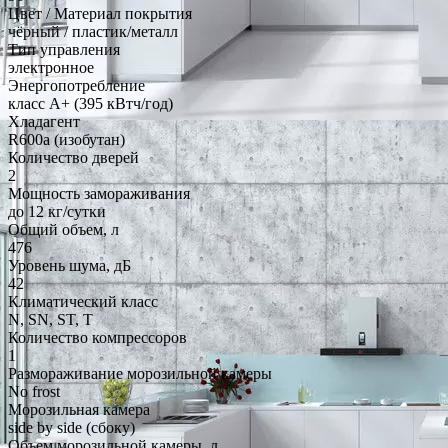
Цвет / Материал покрытия
чёрный / пластик/металл
Тип управления
электронное
Энергопотребление
класс A+ (395 кВтч/год)
Хладагент
R600a (изобутан)
Количество дверей
2
Мощность замораживания
до 12 кг/cутки
Общий объем, л
476
Уровень шума, дБ
42
Климатический класс
N, SN, ST, T
Количество компрессоров
1
Размораживание морозильной камеры
No frost
Морозильная камера
side by side (сбоку)
Объем морозильной камеры, л