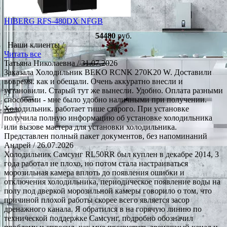
HIBERG RFS-480DX NFGB
54480
руб.
Наши клиенты /
Читать все
Татьяна Николаевна
/ 31.07.2026
Заказала Холодильник BEKO RCNK 270K20 W. Доставили
вовремя. как и обещали. Очень аккуратно внесли и
установили. Старый тут же вынесли. Удобно. Оплата разными
способами - мне было удобно наличными при получении.
Холодильник. работает тише старого. При установке
получила полную информацию об установке холодильника
или вызове мастера для установки холодильника.
Представлен полный пакет документов, без напоминаний
Андрей
/ 26.07.2026
Холодильник Самсунг RL50RR был куплен в декабре 2014, 3
года работал не плохо, но потом стала настраиваться
морозильная камера вплоть до появления ошибки и
отключения холодильника, периодическое появление воды на
полу под дверкой морозильной камеры говорило о том, что
причиной плохой работы скорее всего является засор
дренажного канала. Я обратился в на горячую линию по
технической поддержке Самсунг, подробно обозначил