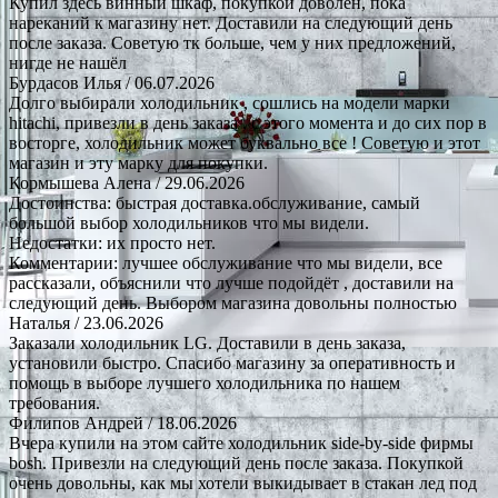
Купил здесь винный шкаф, покупкой доволен, пока
нареканий к магазину нет. Доставили на следующий день
после заказа. Советую тк больше, чем у них предложений,
нигде не нашёл
Бурдасов Илья
/ 06.07.2026
Долго выбирали холодильник , сошлись на модели марки
hitachi, привезли в день заказа , с этого момента и до сих пор в
восторге, холодильник может буквально все ! Советую и этот
магазин и эту марку для покупки.
Кормышева Алена
/ 29.06.2026
Достоинства: быстрая доставка.обслуживание, самый
большой выбор холодильников что мы видели.
Недостатки: их просто нет.
Комментарии: лучшее обслуживание что мы видели, все
рассказали, объяснили что лучше подойдёт , доставили на
следующий день. Выбором магазина довольны полностью
Наталья
/ 23.06.2026
Заказали холодильник LG. Доставили в день заказа,
установили быстро. Спасибо магазину за оперативность и
помощь в выборе лучшего холодильника по нашем
требования.
Филипов Андрей
/ 18.06.2026
Вчера купили на этом сайте холодильник side-by-side фирмы
bosh. Привезли на следующий день после заказа. Покупкой
очень довольны, как мы хотели выкидывает в стакан лед под