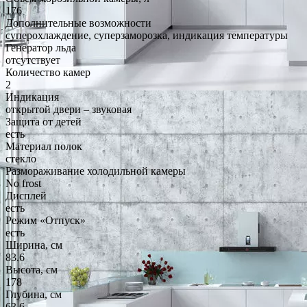
176
Дополнительные возможности
суперохлаждение, суперзаморозка, индикация температуры
Генератор льда
отсутствует
Количество камер
2
Индикация
открытой двери – звуковая
Защита от детей
есть
Материал полок
стекло
Размораживание холодильной камеры
No frost
Дисплей
есть
Режим «Отпуск»
есть
Ширина, см
83.6
Высота, см
178
Глубина, см
63.6