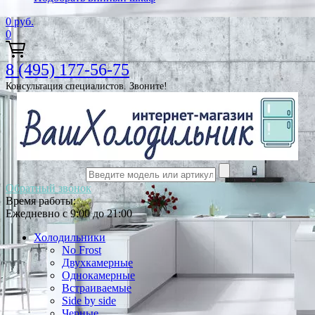
0
руб.
0
8 (495) 177-56-75
Консультация специалистов. Звоните!
Обратный звонок
Время работы:
Ежедневно с 9:00 до 21:00
Холодильники
No Frost
Двухкамерные
Однокамерные
Встраиваемые
Side by side
Черные