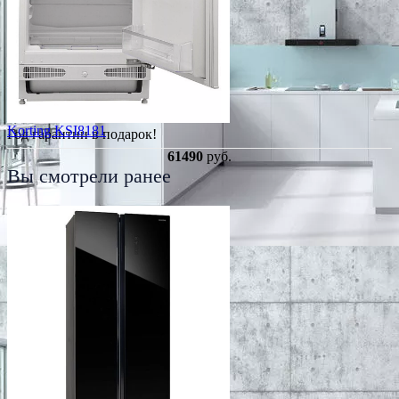
Korting KSI8181
Год гарантии в подарок!
61490
руб.
Вы смотрели ранее