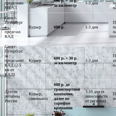
600 р. + 30 р.
пределами
Курьер
1-3 дня
п
за километр
МКАД
н
Санкт-
Петербург
П
в
Курьер
600 р.
1-3 дня
п
пределах
н
КАД
Санкт-
Петербург
за
П
600 р. + 30 р.
пределами
Курьер
1-3 дня
п
за километр
КАД (2-5
н
км от
КАД)
600 р. до
транспортной
Другие
3-10 дня (в
Курьер,
компании,
П
регионы
зависимости
самовывоз
далее по
п
России
от региона)
тарифам
компании