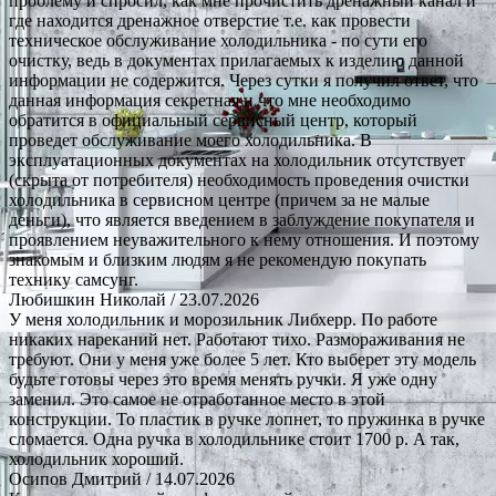
проблему и спросил, как мне прочистить дренажный канал и
где находится дренажное отверстие т.е. как провести
техническое обслуживание холодильника - по сути его
очистку, ведь в документах прилагаемых к изделию данной
информации не содержится. Через сутки я получил ответ, что
данная информация секретная и что мне необходимо
обратится в официальный сервисный центр, который
проведет обслуживание моего холодильника. В
эксплуатационных документах на холодильник отсутствует
(скрыта от потребителя) необходимость проведения очистки
холодильника в сервисном центре (причем за не малые
деньги), что является введением в заблуждение покупателя и
проявлением неуважительного к нему отношения. И поэтому
знакомым и близким людям я не рекомендую покупать
технику самсунг.
Любишкин Николай
/ 23.07.2026
У меня холодильник и морозильник Либхерр. По работе
никаких нареканий нет. Работают тихо. Размораживания не
требуют. Они у меня уже более 5 лет. Кто выберет эту модель
будьте готовы через это время менять ручки. Я уже одну
заменил. Это самое не отработанное место в этой
конструкции. То пластик в ручке лопнет, то пружинка в ручке
сломается. Одна ручка в холодильнике стоит 1700 р. А так,
холодильник хороший.
Осипов Дмитрий
/ 14.07.2026