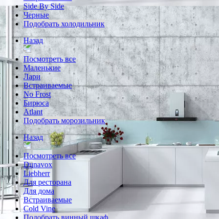
Side By Side
Черные
Подобрать холодильник
Назад
Посмотреть все
Маленькие
Лари
Встраиваемые
No Frost
Бирюса
Atlant
Подобрать морозильник
Назад
Посмотреть все
Dunavox
Liebherr
Для ресторана
Для дома
Встраиваемые
Cold Vine
Подобрать винный шкаф