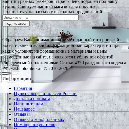
напитки разных размеров и цвет очень подошел под нашу
кухню. Советуем данный магазин для покупок.
Подписаться на рассылку выгодных предложений
Подписаться
Обращаем Ваше внимание на то, что данный интернет-сайт
носит исключительно информационный характер и ни при
каких условиях информационные материалы и цены,
размещенные на сайте, не являются публичной офертой,
определяемой положениями Статьи 437 Гражданского кодекса
РФ. vashholodilnik.ru © 2016-2026
Информация:
Гарантия
Пункты выдачи по всей России
Доставка и оплата
Напишите нам
Наш адрес
Отзывы
Отзывы о холодильниках
Помощь покупателю