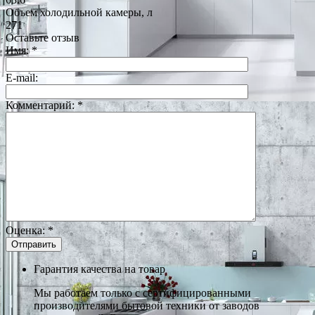
Объем холодильной камеры, л
271
Оставьте отзыв
Имя:
*
E-mail:
Комментарий:
*
Оценка:
*
Гарантия качества на товар
Мы работаем только с сертифицированными
производителями бытовой техники от заводов