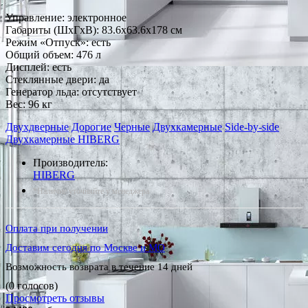
Управление: электронное
Габариты (ШxГxВ): 83.6x63.6x178 см
Режим «Отпуск»: есть
Общий объем: 476 л
Дисплей: есть
Стеклянные двери: да
Генератор льда: отсутствует
Вес: 96 кг
Двухдверные
Дорогие
Черные
Двухкамерные
Side-by-side
Двухкамерные HIBERG
Производитель:
HIBERG
*Наличие уточняйте у менеджера
Оплата при получении
Доставим сегодня по Москве и МО
Возможность возврата в течение 14 дней
(0 голосов)
Просмотреть отзывы