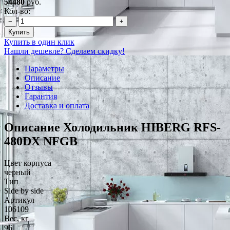
54480
руб.
Кол-во:
−
+
Купить
Купить в один клик
Нашли дешевле? Сделаем скидку!
Параметры
Описание
Отзывы
Гарантия
Доставка и оплата
Описание Холодильник HIBERG RFS-
480DX NFGB
Цвет корпуса
черный
Тип
Side by side
Артикул
106109
Вес, кг
96