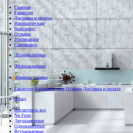
Главная
Гарантия
Доставка и оплата
Напишите нам
Наш адрес
Отзывы
Утилизация
Самовывоз
Холодильники
Морозильники
Винные шкафы
Гарантия
Напишите нам
Отзывы
Доставка и оплата
Назад
Посмотреть все
No Frost
Двухкамерные
Однокамерные
Встраиваемые