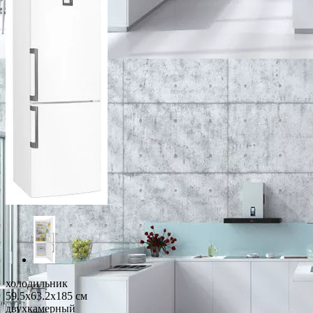
холодильник
59.5x63.2x185 см
двухкамерный