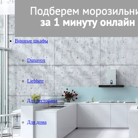
Винные шкафы
Dunavox
Liebherr
Для ресторана
Для дома