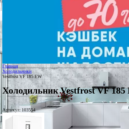
Главная
Холодильники
Vestfrost VF 185 EW
Холодильник Vestfrost VF 18
Артикул:
103554