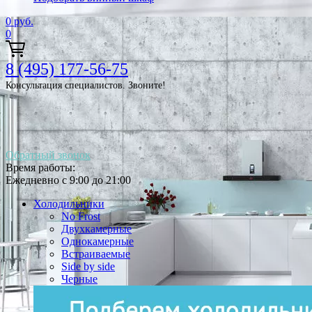
0
руб.
0
8 (495) 177-56-75
Консультация специалистов. Звоните!
Обратный звонок
Время работы:
Ежедневно с 9:00 до 21:00
Холодильники
No Frost
Двухкамерные
Однокамерные
Встраиваемые
Side by side
Черные