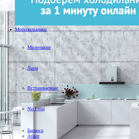
Морозильники
Маленькие
Лари
Встраиваемые
No Frost
Бирюса
Atlant