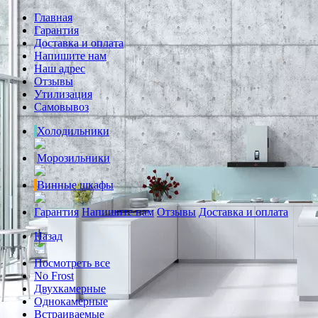
Главная
Гарантия
Доставка и оплата
Напишите нам
Наш адрес
Отзывы
Утилизация
Самовывоз
Холодильники
Морозильники
Винные шкафы
Гарантия
Напишите нам
Отзывы
Доставка и оплата
Назад
Посмотреть все
No Frost
Двухкамерные
Однокамерные
Встраиваемые