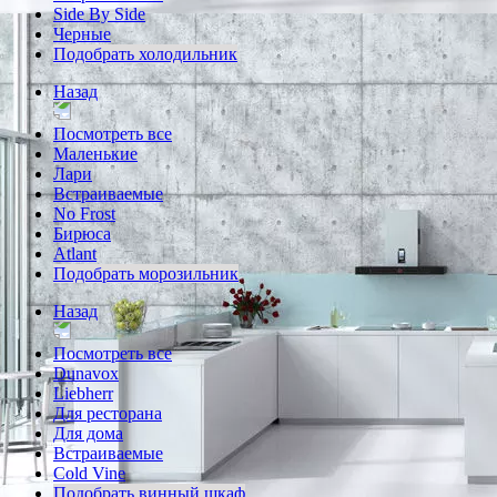
Side By Side
Черные
Подобрать холодильник
Назад
Посмотреть все
Маленькие
Лари
Встраиваемые
No Frost
Бирюса
Atlant
Подобрать морозильник
Назад
Посмотреть все
Dunavox
Liebherr
Для ресторана
Для дома
Встраиваемые
Cold Vine
Подобрать винный шкаф