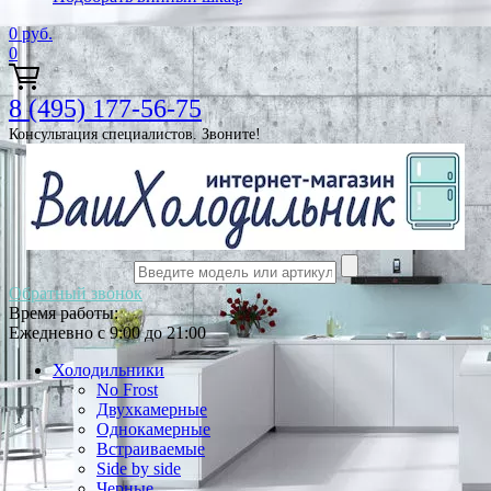
0
руб.
0
8 (495) 177-56-75
Консультация специалистов. Звоните!
Обратный звонок
Время работы:
Ежедневно с 9:00 до 21:00
Холодильники
No Frost
Двухкамерные
Однокамерные
Встраиваемые
Side by side
Черные