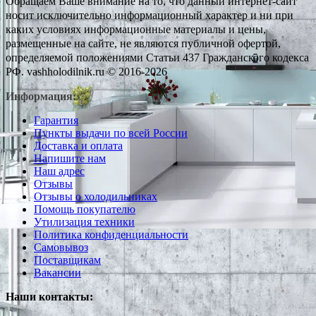
Обращаем Ваше внимание на то, что данный интернет-сайт
носит исключительно информационный характер и ни при
каких условиях информационные материалы и цены,
размещенные на сайте, не являются публичной офертой,
определяемой положениями Статьи 437 Гражданского кодекса
РФ. vashholodilnik.ru © 2016-2026
Информация:
Гарантия
Пункты выдачи по всей России
Доставка и оплата
Напишите нам
Наш адрес
Отзывы
Отзывы о холодильниках
Помощь покупателю
Утилизация техники
Политика конфиденциальности
Самовывоз
Поставщикам
Вакансии
Наши контакты: