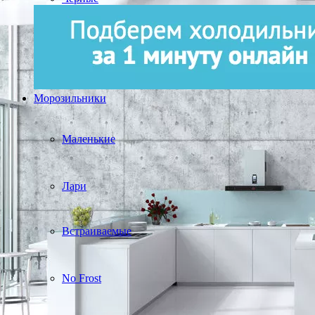
Морозильники
Маленькие
Лари
Встраиваемые
No Frost