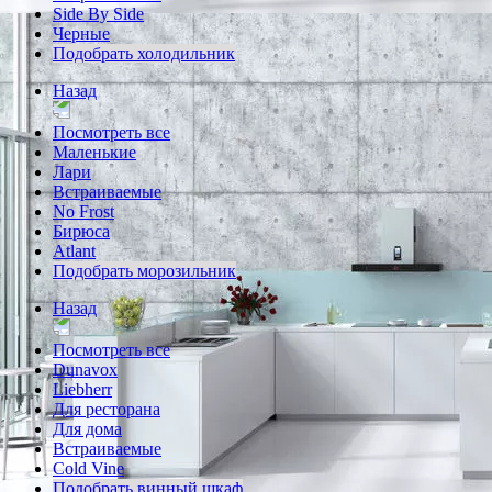
Side By Side
Черные
Подобрать холодильник
Назад
Посмотреть все
Маленькие
Лари
Встраиваемые
No Frost
Бирюса
Atlant
Подобрать морозильник
Назад
Посмотреть все
Dunavox
Liebherr
Для ресторана
Для дома
Встраиваемые
Cold Vine
Подобрать винный шкаф