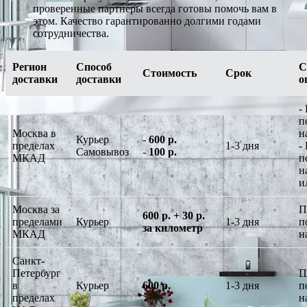
проверенные партнеры всегда готовы помочь вам в
этом. Качество гарантированно долгими годами
сотрудничества.
Регион
Способ
С
Стоимость
Срок
доставки
доставки
о
-
п
Москва в
н
Курьер
-
600 р.
пределах
1-3 дня
-
Самовывоз
-
100 р.
МКАД
п
н
и
Москва за
П
600 р. + 30 р.
пределами
Курьер
1-3 дня
п
за километр
МКАД
н
Санкт-
Петербург
П
в
Курьер
600 р.
1-3 дня
п
пределах
н