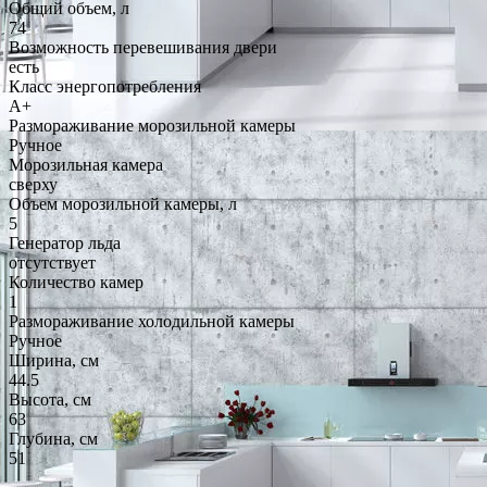
Общий объем, л
74
Возможность перевешивания двери
есть
Класс энергопотребления
A+
Размораживание морозильной камеры
Ручное
Морозильная камера
сверху
Объем морозильной камеры, л
5
Генератор льда
отсутствует
Количество камер
1
Размораживание холодильной камеры
Ручное
Ширина, см
44.5
Высота, см
63
Глубина, см
51