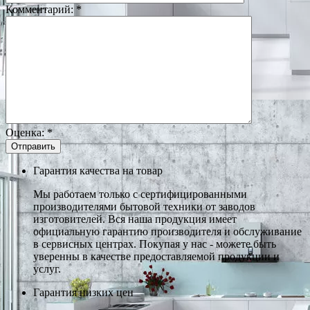
Комментарий:
*
Оценка:
*
Гарантия качества на товар
Мы работаем только с сертифицированными
производителями бытовой техники от заводов
изготовителей. Вся наша продукция имеет
официальную гарантию производителя и обслуживание
в сервисных центрах. Покупая у нас - можете быть
уверенны в качестве предоставляемой продукции и
услуг.
Гарантия низких цен