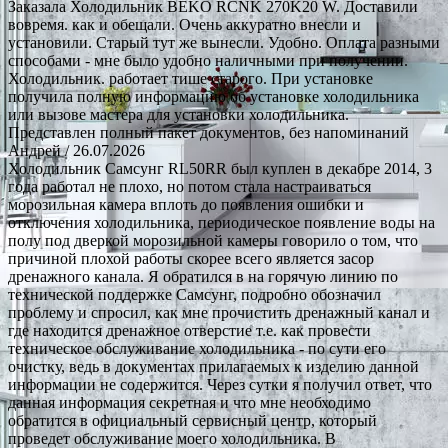
Заказала Холодильник BEKO RCNK 270K20 W. Доставили
вовремя. как и обещали. Очень аккуратно внесли и
установили. Старый тут же вынесли. Удобно. Оплата разными
способами - мне было удобно наличными при получении.
Холодильник. работает тише старого. При установке
получила полную информацию об установке холодильника
или вызове мастера для установки холодильника.
Представлен полный пакет документов, без напоминаний
Андрей
/ 26.07.2026
Холодильник Самсунг RL50RR был куплен в декабре 2014, 3
года работал не плохо, но потом стала настраиваться
морозильная камера вплоть до появления ошибки и
отключения холодильника, периодическое появление воды на
полу под дверкой морозильной камеры говорило о том, что
причиной плохой работы скорее всего является засор
дренажного канала. Я обратился в на горячую линию по
технической поддержке Самсунг, подробно обозначил
проблему и спросил, как мне прочистить дренажный канал и
где находится дренажное отверстие т.е. как провести
техническое обслуживание холодильника - по сути его
очистку, ведь в документах прилагаемых к изделию данной
информации не содержится. Через сутки я получил ответ, что
данная информация секретная и что мне необходимо
обратится в официальный сервисный центр, который
проведет обслуживание моего холодильника. В