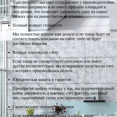
Наш интернет-магазин сотрудничает с производителями
техники напрямую и не имеет оффлайн площадей и
шоу-румов, что позволяет удерживать одну из самых
низких цен на рынке бытовой техники.
Полный возврат стоимости
Мы полностью вернем вам деньги если товар будет не
соответстовать описанию на сайте, либо не будет
доставлен вовремя.
Возврат платежа по счету
Если товар не соотвутствует описанию или имеет
другие несоответствия, мы возвращаем средства на счет,
с которого производилась оплата.
Юридическая защита и гарантия
Приобретая любую технику у нас, вы получаете полный
набор документов, а именно: счет фактуру, кассовый
чек, гарантийный талон или сервисную книгу.
Гарантия качественной установки
Если вам требуется установка техники, наши