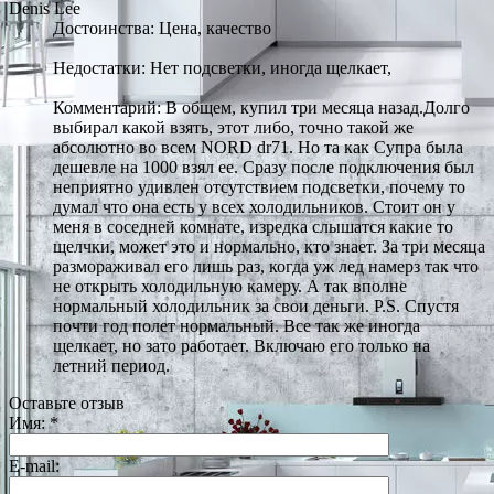
Denis Lee
Достоинства: Цена, качество
Недостатки: Нет подсветки, иногда щелкает,
Комментарий: В общем, купил три месяца назад.Долго
выбирал какой взять, этот либо, точно такой же
абсолютно во всем NORD dr71. Но та как Супра была
дешевле на 1000 взял ее. Сразу после подключения был
неприятно удивлен отсутствием подсветки, почему то
думал что она есть у всех холодильников. Стоит он у
меня в соседней комнате, изредка слышатся какие то
щелчки, может это и нормально, кто знает. За три месяца
размораживал его лишь раз, когда уж лед намерз так что
не открыть холодильную камеру. А так вполне
нормальный холодильник за свои деньги. P.S. Спустя
почти год полет нормальный. Все так же иногда
щелкает, но зато работает. Включаю его только на
летний период.
Оставьте отзыв
Имя:
*
E-mail: