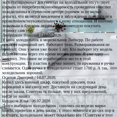
эксплуатационных документах на холодильник отсутствует
(скрыта от потребителя) необходимость проведения очистки
холодильника в сервисном центре (причем за не малые
деньги), что является введением в заблуждение покупателя и
проявлением неуважительного к нему отношения. И поэтому
знакомым и близким людям я не рекомендую покупать
технику самсунг.
Любишкин Николай
/ 23.07.2026
У меня холодильник и морозильник Либхерр. По работе
никаких нареканий нет. Работают тихо. Размораживания не
требуют. Они у меня уже более 5 лет. Кто выберет эту модель
будьте готовы через это время менять ручки. Я уже одну
заменил. Это самое не отработанное место в этой
конструкции. То пластик в ручке лопнет, то пружинка в ручке
сломается. Одна ручка в холодильнике стоит 1700 р. А так,
холодильник хороший.
Осипов Дмитрий
/ 14.07.2026
Купил здесь винный шкаф, покупкой доволен, пока
нареканий к магазину нет. Доставили на следующий день
после заказа. Советую тк больше, чем у них предложений,
нигде не нашёл
Бурдасов Илья
/ 06.07.2026
Долго выбирали холодильник , сошлись на модели марки
hitachi, привезли в день заказа , с этого момента и до сих пор в
восторге, холодильник может буквально все ! Советую и этот