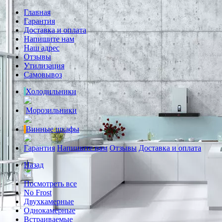
Главная
Гарантия
Доставка и оплата
Напишите нам
Наш адрес
Отзывы
Утилизация
Самовывоз
Холодильники
Морозильники
Винные шкафы
Гарантия
Напишите нам
Отзывы
Доставка и оплата
Назад
Посмотреть все
No Frost
Двухкамерные
Однокамерные
Встраиваемые