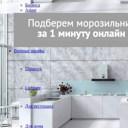
Бирюса
Atlant
Винные шкафы
Dunavox
Liebherr
Для ресторана
Для дома