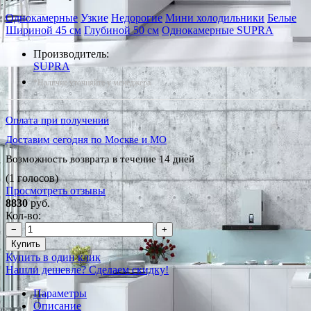
Однокамерные
Узкие
Недорогие
Мини холодильники
Белые
Шириной 45 см
Глубиной 50 см
Однокамерные SUPRA
Производитель:
SUPRA
*Наличие уточняйте у менеджера
Оплата при получении
Доставим сегодня по Москве и МО
Возможность возврата в течение 14 дней
(1 голосов)
Просмотреть отзывы
8830
руб.
Кол-во:
−
+
Купить
Купить в один клик
Нашли дешевле? Сделаем скидку!
Параметры
Описание