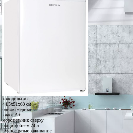
холодильник
44.5x51x63 см
однокамерный
класс A+
морозильник сверху
общий объем 74 л
ручное размораживание