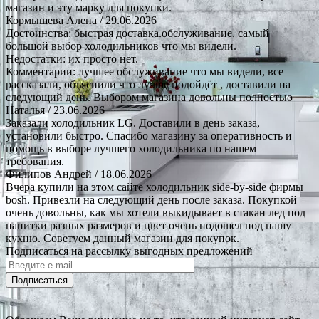
магазин и эту марку для покупки.
Кормышева Алена
/ 29.06.2026
Достоинства: быстрая доставка.обслуживание, самый
большой выбор холодильников что мы видели.
Недостатки: их просто нет.
Комментарии: лучшее обслуживание что мы видели, все
рассказали, объяснили что лучше подойдёт , доставили на
следующий день. Выбором магазина довольны полностью
Наталья
/ 23.06.2026
Заказали холодильник LG. Доставили в день заказа,
установили быстро. Спасибо магазину за оперативность и
помощь в выборе лучшего холодильника по нашем
требования.
Филипов Андрей
/ 18.06.2026
Вчера купили на этом сайте холодильник side-by-side фирмы
bosh. Привезли на следующий день после заказа. Покупкой
очень довольны, как мы хотели выкидывает в стакан лед под
напитки разных размеров и цвет очень подошел под нашу
кухню. Советуем данный магазин для покупок.
Подписаться на рассылку выгодных предложений
Подписаться