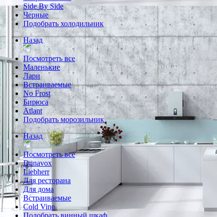
Side By Side
Черные
Подобрать холодильник
Назад
Посмотреть все
Маленькие
Лари
Встраиваемые
No Frost
Бирюса
Atlant
Подобрать морозильник
Назад
Посмотреть все
Dunavox
Liebherr
Для ресторана
Для дома
Встраиваемые
Cold Vine
Подобрать винный шкаф