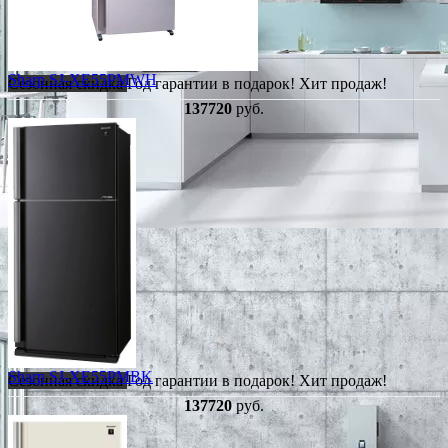
Sharp SJ-XE55PMWH
Сезонная скидка
Год гарантии в подарок!
Хит продаж!
137720
руб.
Sharp SJ-XE55PMBK
Сезонная скидка
Год гарантии в подарок!
Хит продаж!
137720
руб.