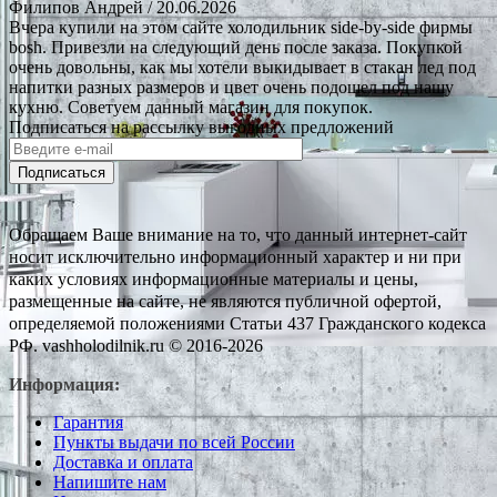
Филипов Андрей
/ 20.06.2026
Вчера купили на этом сайте холодильник side-by-side фирмы
bosh. Привезли на следующий день после заказа. Покупкой
очень довольны, как мы хотели выкидывает в стакан лед под
напитки разных размеров и цвет очень подошел под нашу
кухню. Советуем данный магазин для покупок.
Подписаться на рассылку выгодных предложений
Подписаться
Обращаем Ваше внимание на то, что данный интернет-сайт
носит исключительно информационный характер и ни при
каких условиях информационные материалы и цены,
размещенные на сайте, не являются публичной офертой,
определяемой положениями Статьи 437 Гражданского кодекса
РФ. vashholodilnik.ru © 2016-2026
Информация:
Гарантия
Пункты выдачи по всей России
Доставка и оплата
Напишите нам