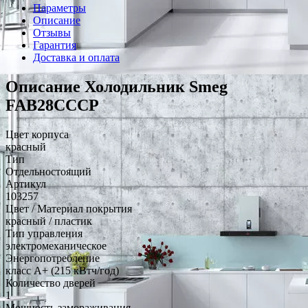
Параметры
Описание
Отзывы
Гарантия
Доставка и оплата
Описание Холодильник Smeg
FAB28CCCP
Цвет корпуса
красный
Тип
Отдельностоящий
Артикул
103257
Цвет / Материал покрытия
красный / пластик
Тип управления
электромеханическое
Энергопотребление
класс A+ (215 кВтч/год)
Количество дверей
1
Мощность замораживания