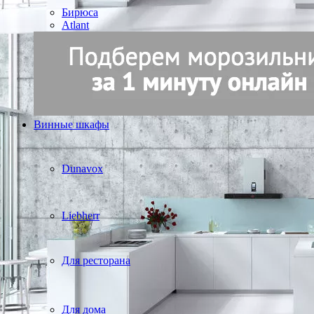
Бирюса
Atlant
Винные шкафы
Dunavox
Liebherr
Для ресторана
Для дома