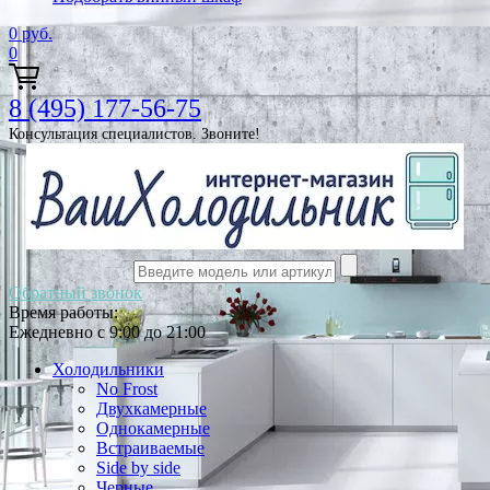
0
руб.
0
8 (495) 177-56-75
Консультация специалистов. Звоните!
Обратный звонок
Время работы:
Ежедневно с 9:00 до 21:00
Холодильники
No Frost
Двухкамерные
Однокамерные
Встраиваемые
Side by side
Черные