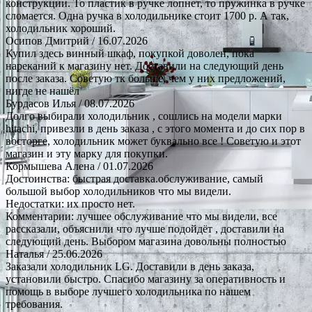
конструкции. То пластик в ручке лопнет, то пружинка в ручке
сломается. Одна ручка в холодильнике стоит 1700 р. А так,
холодильник хороший.
Осипов Дмитрий
/ 16.07.2026
Купил здесь винный шкаф, покупкой доволен, пока
нареканий к магазину нет. Доставили на следующий день
после заказа. Советую тк больше, чем у них предложений,
нигде не нашёл
Бурдасов Илья
/ 08.07.2026
Долго выбирали холодильник , сошлись на модели марки
hitachi, привезли в день заказа , с этого момента и до сих пор в
восторге, холодильник может буквально все ! Советую и этот
магазин и эту марку для покупки.
Кормышева Алена
/ 01.07.2026
Достоинства: быстрая доставка.обслуживание, самый
большой выбор холодильников что мы видели.
Недостатки: их просто нет.
Комментарии: лучшее обслуживание что мы видели, все
рассказали, объяснили что лучше подойдёт , доставили на
следующий день. Выбором магазина довольны полностью
Наталья
/ 25.06.2026
Заказали холодильник LG. Доставили в день заказа,
установили быстро. Спасибо магазину за оперативность и
помощь в выборе лучшего холодильника по нашем
требования.