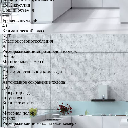
до 12 кг/cутки
Общий объем, л
248
Уровень шума, дБ
40
Климатический класс
N, T
Класс энергопотребления
A+
Размораживание морозильной камеры
Ручное
Морозильная камера
сверху
Объем морозильной камеры, л
26
Автономное сохранение холода
до 2 ч
Генератор льда
отсутствует
Количество камер
1
Материал полок
стекло
Размораживание холодильной камеры