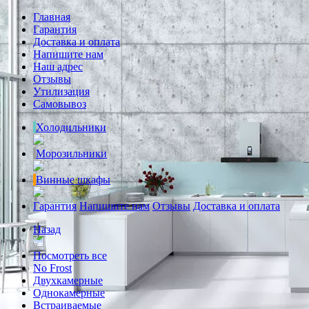
Главная
Гарантия
Доставка и оплата
Напишите нам
Наш адрес
Отзывы
Утилизация
Самовывоз
Холодильники
Морозильники
Винные шкафы
Гарантия
Напишите нам
Отзывы
Доставка и оплата
Назад
Посмотреть все
No Frost
Двухкамерные
Однокамерные
Встраиваемые