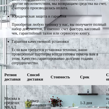
другие несоответствия, мы возвращаем средства на счет,
с которого производилась оплата.
Юридическая защита и гарантия
Приобретая любую технику у нас, вы получаете полный
набор документов, а именно: счет фактуру, кассовый
чек, гарантийный талон или сервисную книгу.
Гарантия качественной установки
Если вам требуется установка техники, наши
проверенные партнеры всегда готовы помочь вам в
этом. Качество гарантированно долгими годами
сотрудничества.
Регион
Способ
С
Стоимость
Срок
доставки
доставки
о
-
п
Москва в
н
Курьер
-
600 р.
пределах
1-3 дня
-
Самовывоз
-
100 р.
МКАД
п