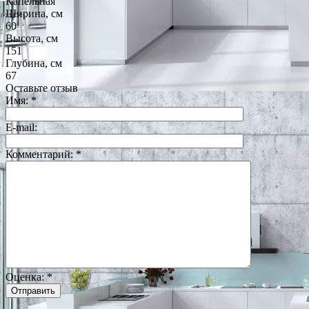
Капельная
Ширина, см
60
Высота, см
151
Глубина, см
67
Оставьте отзыв
Имя:
*
E-mail:
Комментарий:
*
Оценка:
*