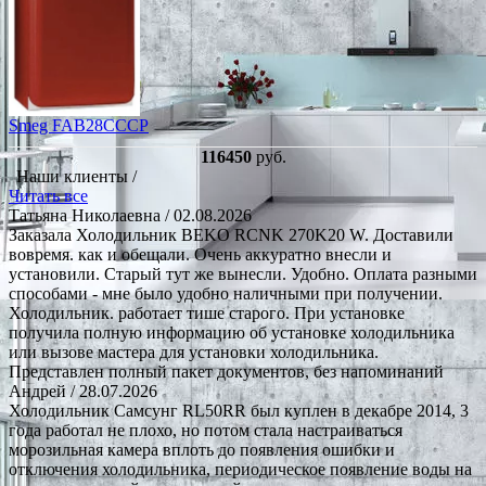
Smeg FAB28CCCP
116450
руб.
Наши клиенты /
Читать все
Татьяна Николаевна
/ 02.08.2026
Заказала Холодильник BEKO RCNK 270K20 W. Доставили
вовремя. как и обещали. Очень аккуратно внесли и
установили. Старый тут же вынесли. Удобно. Оплата разными
способами - мне было удобно наличными при получении.
Холодильник. работает тише старого. При установке
получила полную информацию об установке холодильника
или вызове мастера для установки холодильника.
Представлен полный пакет документов, без напоминаний
Андрей
/ 28.07.2026
Холодильник Самсунг RL50RR был куплен в декабре 2014, 3
года работал не плохо, но потом стала настраиваться
морозильная камера вплоть до появления ошибки и
отключения холодильника, периодическое появление воды на