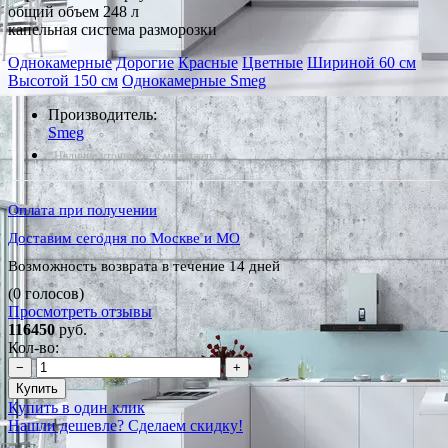
общий объем 248 л
капельная система разморозки
Однокамерные
Дорогие
Красные
Цветные
Шириной 60 см
Высотой 150 см
Однокамерные Smeg
Производитель:
Smeg
*Наличие уточняйте у менеджера
Оплата при получении
Доставим сегодня по Москве и МО
Возможность возврата в течение 14 дней
(0 голосов)
Просмотреть отзывы
116450
руб.
Кол-во:
−
+
Купить
Купить в один клик
Нашли дешевле? Сделаем скидку!