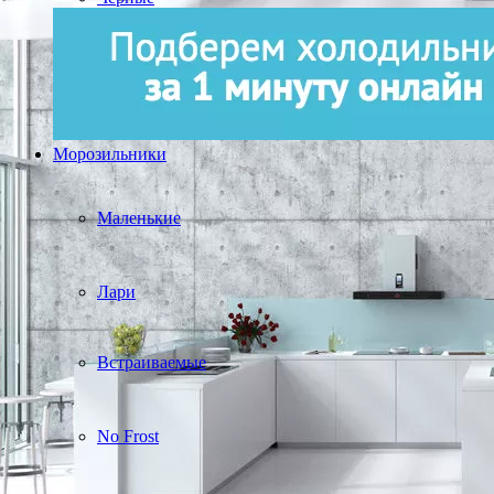
Морозильники
Маленькие
Лари
Встраиваемые
No Frost