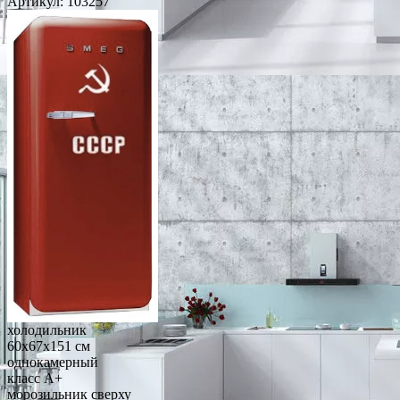
Артикул:
103257
холодильник
60x67x151 см
однокамерный
класс A+
морозильник сверху