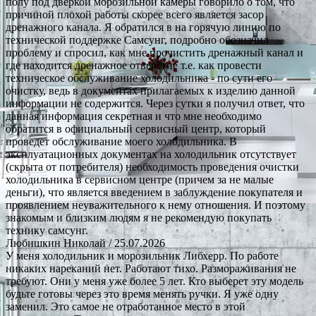
полу под дверкой морозильной камеры говорило о том, что
причиной плохой работы скорее всего является засор
дренажного канала. Я обратился в на горячую линию по
технической поддержке Самсунг, подробно обозначил
проблему и спросил, как мне прочистить дренажный канал и
где находится дренажное отверстие т.е. как провести
техническое обслуживание холодильника - по сути его
очистку, ведь в документах прилагаемых к изделию данной
информации не содержится. Через сутки я получил ответ, что
данная информация секретная и что мне необходимо
обратится в официальный сервисный центр, который
проведет обслуживание моего холодильника. В
эксплуатационных документах на холодильник отсутствует
(скрыта от потребителя) необходимость проведения очистки
холодильника в сервисном центре (причем за не малые
деньги), что является введением в заблуждение покупателя и
проявлением неуважительного к нему отношения. И поэтому
знакомым и близким людям я не рекомендую покупать
технику самсунг.
Любишкин Николай
/ 25.07.2026
У меня холодильник и морозильник Либхерр. По работе
никаких нареканий нет. Работают тихо. Размораживания не
требуют. Они у меня уже более 5 лет. Кто выберет эту модель
будьте готовы через это время менять ручки. Я уже одну
заменил. Это самое не отработанное место в этой