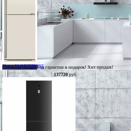
Sharp SJ-XE55PMBE
Сезонная скидка
Год гарантии в подарок!
Хит продаж!
137720
руб.