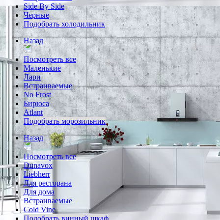
Side By Side
Черные
Подобрать холодильник
Назад
Посмотреть все
Маленькие
Лари
Встраиваемые
No Frost
Бирюса
Atlant
Подобрать морозильник
Назад
Посмотреть все
Dunavox
Liebherr
Для ресторана
Для дома
Встраиваемые
Cold Vine
Подобрать винный шкаф