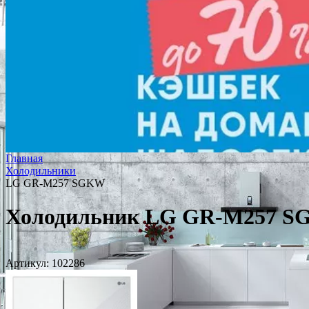
Главная
Холодильники
LG GR-M257 SGKW
Холодильник LG GR-M257 
Артикул:
102286