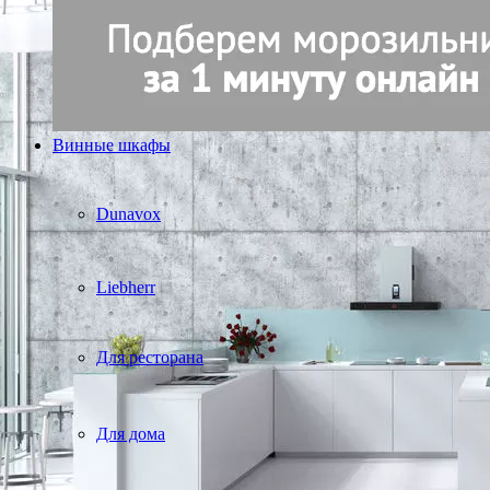
Винные шкафы
Dunavox
Liebherr
Для ресторана
Для дома