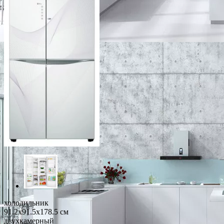
холодильник
91.2x91.5x178.5 см
двухкамерный