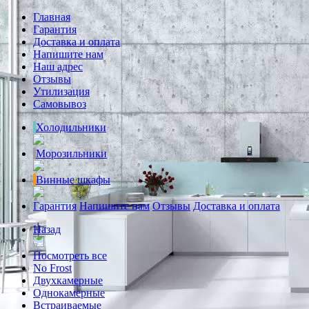
Главная
Гарантия
Доставка и оплата
Напишите нам
Наш адрес
Отзывы
Утилизация
Самовывоз
Холодильники
Морозильники
Винные шкафы
Гарантия
Напишите нам
Отзывы
Доставка и оплата
Назад
Посмотреть все
No Frost
Двухкамерные
Однокамерные
Встраиваемые