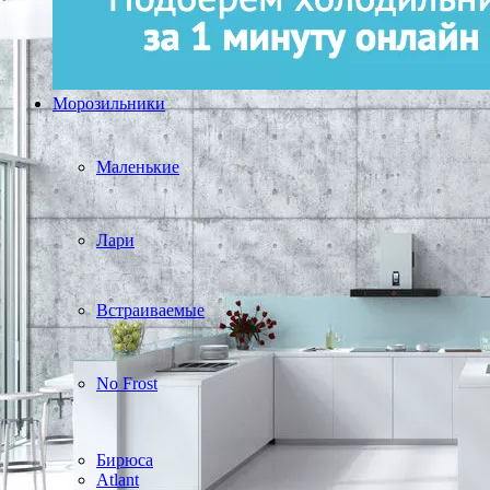
Морозильники
Маленькие
Лари
Встраиваемые
No Frost
Бирюса
Atlant