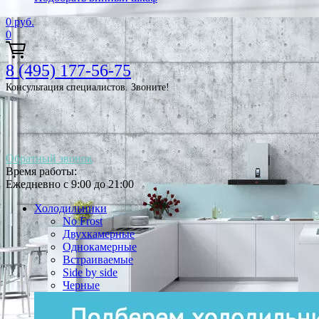
0
руб.
0
8 (495) 177-56-75
Консультация специалистов. Звоните!
Обратный звонок
Время работы:
Ежедневно с 9:00 до 21:00
Холодильники
No Frost
Двухкамерные
Однокамерные
Встраиваемые
Side by side
Черные