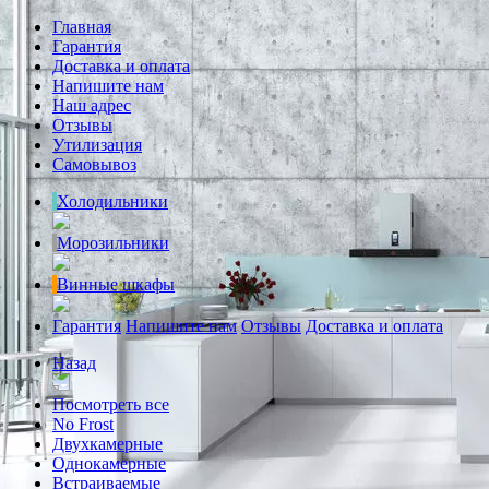
Главная
Гарантия
Доставка и оплата
Напишите нам
Наш адрес
Отзывы
Утилизация
Самовывоз
Холодильники
Морозильники
Винные шкафы
Гарантия
Напишите нам
Отзывы
Доставка и оплата
Назад
Посмотреть все
No Frost
Двухкамерные
Однокамерные
Встраиваемые