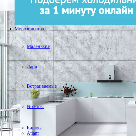
Морозильники
Маленькие
Лари
Встраиваемые
No Frost
Бирюса
Atlant