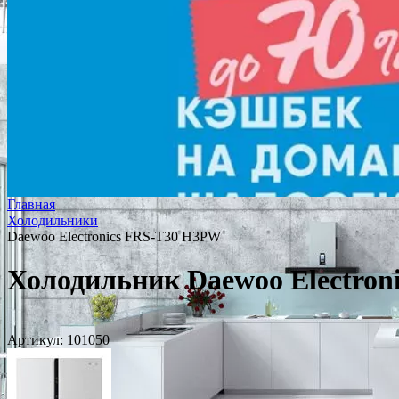
Главная
Холодильники
Daewoo Electronics FRS-T30 H3PW
Холодильник Daewoo Electro
Артикул:
101050