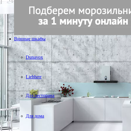
Винные шкафы
Dunavox
Liebherr
Для ресторана
Для дома