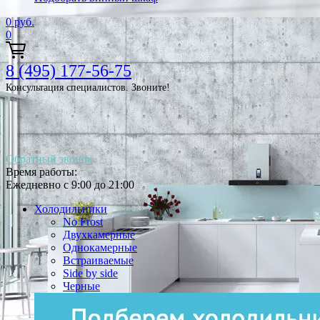
0
руб.
0
8 (495) 177-56-75
Консультация специалистов. Звоните!
Обратный звонок
Время работы:
Ежедневно с 9:00 до 21:00
Холодильники
No Frost
Двухкамерные
Однокамерные
Встраиваемые
Side by side
Черные