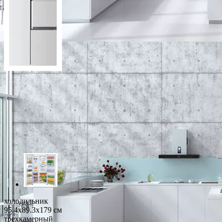
холодильник
95.4x89.3x179 см
трехкамерный