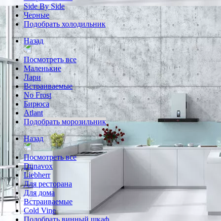
Side By Side
Черные
Подобрать холодильник
Назад
Посмотреть все
Маленькие
Лари
Встраиваемые
No Frost
Бирюса
Atlant
Подобрать морозильник
Назад
Посмотреть все
Dunavox
Liebherr
Для ресторана
Для дома
Встраиваемые
Cold Vine
Подобрать винный шкаф