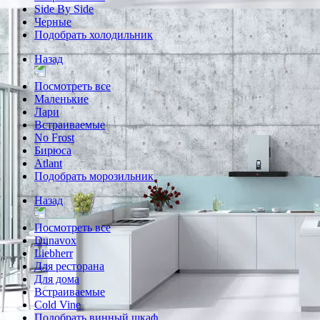
Side By Side
Черные
Подобрать холодильник
Назад
Посмотреть все
Маленькие
Лари
Встраиваемые
No Frost
Бирюса
Atlant
Подобрать морозильник
Назад
Посмотреть все
Dunavox
Liebherr
Для ресторана
Для дома
Встраиваемые
Cold Vine
Подобрать винный шкаф