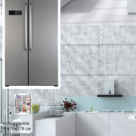
холодильник
90x70x178 см
двухкамерный