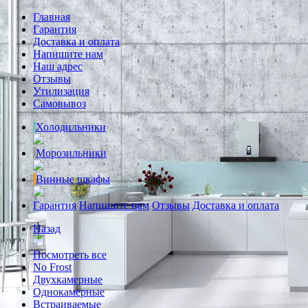
Главная
Гарантия
Доставка и оплата
Напишите нам
Наш адрес
Отзывы
Утилизация
Самовывоз
Холодильники
Морозильники
Винные шкафы
Гарантия
Напишите нам
Отзывы
Доставка и оплата
Назад
Посмотреть все
No Frost
Двухкамерные
Однокамерные
Встраиваемые