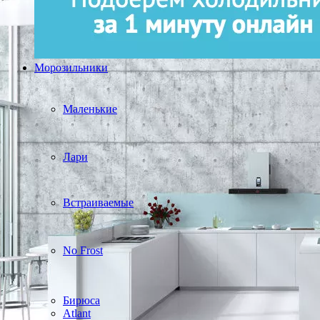
Морозильники
Маленькие
Лари
Встраиваемые
No Frost
Бирюса
Atlant