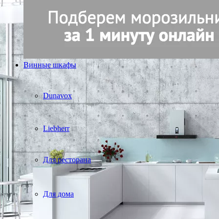
Винные шкафы
Dunavox
Liebherr
Для ресторана
Для дома