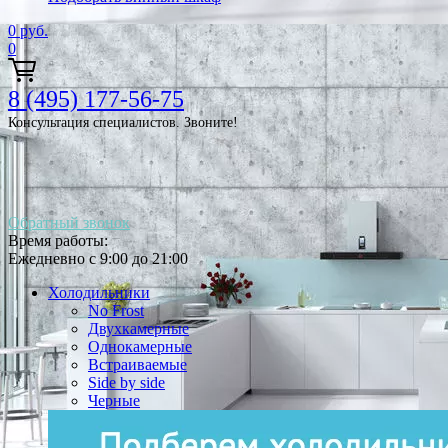
0
руб.
0
8 (495) 177-56-75
Консультация специалистов. Звоните!
Обратный звонок
Время работы:
Ежедневно с 9:00 до 21:00
Холодильники
No Frost
Двухкамерные
Однокамерные
Встраиваемые
Side by side
Черные