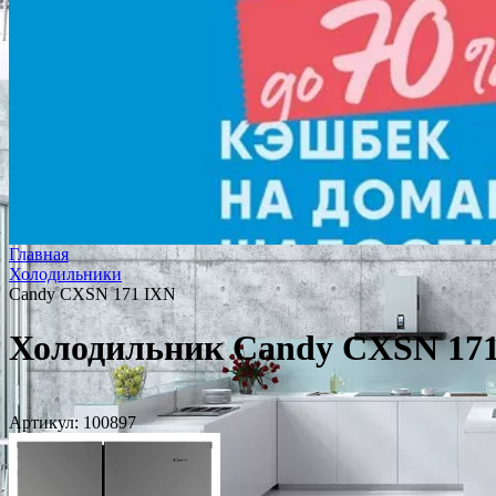
Главная
Холодильники
Candy CXSN 171 IXN
Холодильник Candy CXSN 17
Артикул:
100897