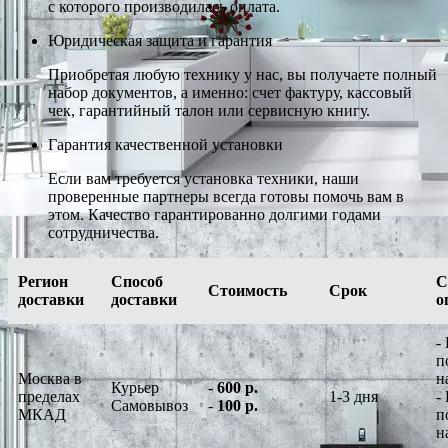
с которого производилась оплата.
Юридическая защита и гарантия
Приобретая любую технику у нас, вы получаете полный
набор документов, а именно: счет фактуру, кассовый
чек, гарантийный талон или сервисную книгу.
Гарантия качественной установки
Если вам требуется установка техники, наши
проверенные партнеры всегда готовы помочь вам в
этом. Качество гарантированно долгими годами
сотрудничества.
Регион
Способ
С
Стоимость
Срок
доставки
доставки
о
-
п
Москва в
н
Курьер
-
600 р.
пределах
1-3 дня
-
Самовывоз
-
100 р.
МКАД
п
н