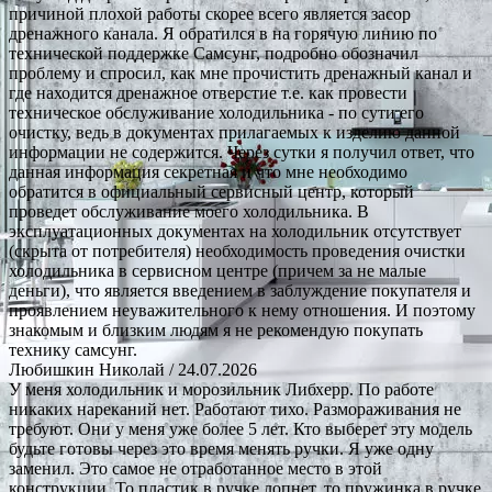
причиной плохой работы скорее всего является засор
дренажного канала. Я обратился в на горячую линию по
технической поддержке Самсунг, подробно обозначил
проблему и спросил, как мне прочистить дренажный канал и
где находится дренажное отверстие т.е. как провести
техническое обслуживание холодильника - по сути его
очистку, ведь в документах прилагаемых к изделию данной
информации не содержится. Через сутки я получил ответ, что
данная информация секретная и что мне необходимо
обратится в официальный сервисный центр, который
проведет обслуживание моего холодильника. В
эксплуатационных документах на холодильник отсутствует
(скрыта от потребителя) необходимость проведения очистки
холодильника в сервисном центре (причем за не малые
деньги), что является введением в заблуждение покупателя и
проявлением неуважительного к нему отношения. И поэтому
знакомым и близким людям я не рекомендую покупать
технику самсунг.
Любишкин Николай
/ 24.07.2026
У меня холодильник и морозильник Либхерр. По работе
никаких нареканий нет. Работают тихо. Размораживания не
требуют. Они у меня уже более 5 лет. Кто выберет эту модель
будьте готовы через это время менять ручки. Я уже одну
заменил. Это самое не отработанное место в этой
конструкции. То пластик в ручке лопнет, то пружинка в ручке