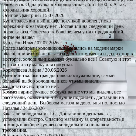
сломается. Одна ручка в холодильнике стоит 1700 р. А так,
холодильник хороший.
Осипов Дмитрий
/ 15.07.2026
Купил здесь винный шкаф, покупкой доволен, пока
нареканий к магазину нет. Доставили на следующий день
после заказа. Советую тк больше, чем у них предложений,
нигде не нашёл
Бурдасов Илья
/ 07.07.2026
Долго выбирали холодильник , сошлись на модели марки
hitachi, привезли в день заказа , с этого момента и до сих пор в
восторге, холодильник может буквально все ! Советую и этот
магазин и эту марку для покупки.
Кормышева Алена
/ 30.06.2026
Достоинства: быстрая доставка.обслуживание, самый
большой выбор холодильников что мы видели.
Недостатки: их просто нет.
Комментарии: лучшее обслуживание что мы видели, все
рассказали, объяснили что лучше подойдёт , доставили на
следующий день. Выбором магазина довольны полностью
Наталья
/ 24.06.2026
Заказали холодильник LG. Доставили в день заказа,
установили быстро. Спасибо магазину за оперативность и
помощь в выборе лучшего холодильника по нашем
требования.
Филипов Андрей
/ 19.06.2026