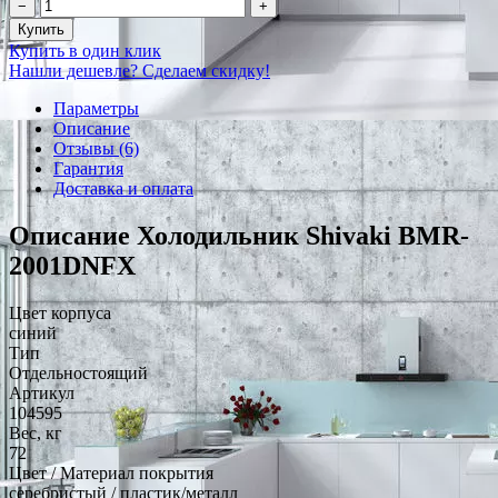
−
+
Купить
Купить в один клик
Нашли дешевле? Сделаем скидку!
Параметры
Описание
Отзывы (6)
Гарантия
Доставка и оплата
Описание Холодильник Shivaki BMR-
2001DNFX
Цвет корпуса
синий
Тип
Отдельностоящий
Артикул
104595
Вес, кг
72
Цвет / Материал покрытия
серебристый / пластик/металл