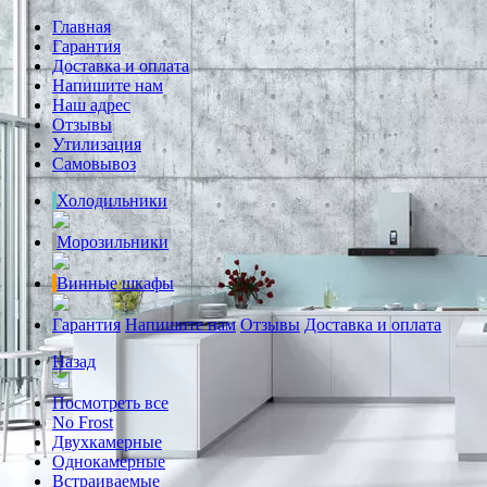
Главная
Гарантия
Доставка и оплата
Напишите нам
Наш адрес
Отзывы
Утилизация
Самовывоз
Холодильники
Морозильники
Винные шкафы
Гарантия
Напишите нам
Отзывы
Доставка и оплата
Назад
Посмотреть все
No Frost
Двухкамерные
Однокамерные
Встраиваемые