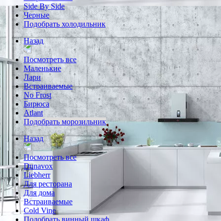
Side By Side
Черные
Подобрать холодильник
Назад
Посмотреть все
Маленькие
Лари
Встраиваемые
No Frost
Бирюса
Atlant
Подобрать морозильник
Назад
Посмотреть все
Dunavox
Liebherr
Для ресторана
Для дома
Встраиваемые
Cold Vine
Подобрать винный шкаф