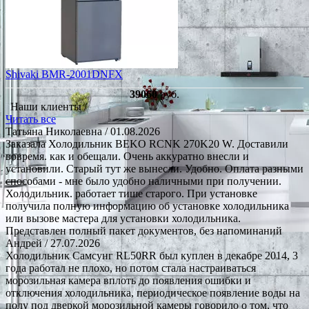
Shivaki BMR-2001DNFX
39060
руб.
Наши клиенты /
Читать все
Татьяна Николаевна
/ 01.08.2026
Заказала Холодильник BEKO RCNK 270K20 W. Доставили
вовремя. как и обещали. Очень аккуратно внесли и
установили. Старый тут же вынесли. Удобно. Оплата разными
способами - мне было удобно наличными при получении.
Холодильник. работает тише старого. При установке
получила полную информацию об установке холодильника
или вызове мастера для установки холодильника.
Представлен полный пакет документов, без напоминаний
Андрей
/ 27.07.2026
Холодильник Самсунг RL50RR был куплен в декабре 2014, 3
года работал не плохо, но потом стала настраиваться
морозильная камера вплоть до появления ошибки и
отключения холодильника, периодическое появление воды на
полу под дверкой морозильной камеры говорило о том, что