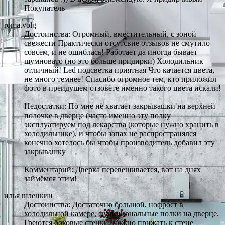
Покупатель
roma.volg
Достоинства: Огромный, вместительный, с зоной
свежести Практически отсутсвие отзывов не смутило
совсем, и не ошиблась! Работает да иногда бывает
шумновато (но это больше придирки) Холодильник
отличный! Led подсветка приятная Что качается цвета,
не много темнее! Спасибо огромное тем, кто приложил
фото в преидущем отзовёте именно такого цвета искали!
Недостатки: По мне не хватает закрывашки на верхней
полочке в дверце (часто именно эту полку
эксплуатируем под лекарства (которые нужно хранить в
холодильнике), и чтобы запах не распространялся
конечно хотелось бы чтобы производитель добавил эту
закрывашку
Комментарий: Дверка перевешивается, вот на днях
займёмся этим!
илья шленкин
Достоинства: Достаточно большой, нофрост в
холодильной камере, функциональные полки на дверце.
Греются боковые стенки, можно прижать к стене