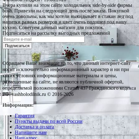
Вчера купили на этом сайте холодильник side-by-side фирмы
bosh. Привезли на следующий день после заказа. Покупкой
очень довольны, как мы хотели выкидывает в стакан лед под
напитки разных размеров и цвет очень подошел под нашу
кухню. Советуем данный магазин для покупок.
Подписаться на рассылку выгодных предложений
Подписаться
Обращаем Ваше внимание на то, что данный интернет-сайт
носит исключительно информационный характер и ни при
каких условиях информационные материалы и цены,
размещенные на сайте, не являются публичной офертой,
определяемой положениями Статьи 437 Гражданского кодекса
РФ. vashholodilnik.ru © 2016-2026
Информация:
Гарантия
Пункты выдачи по всей России
Доставка и оплата
Напишите нам
Наш адрес