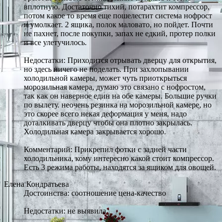
вплотную. Достаточно тихий, потарахтит компрессор,
потом какое то время еще пошелестит система нофрост
и умолкает. 2 ящика, полок маловато, но пойдет. Почти
не пахнет, после покупки, запах не едкий, протер полки
и все улетучилось.
Недостатки: Приходится отрывать дверцу для открытия,
но здесь ничего не поделать. При захлопывании
холодильной камеры, может чуть приоткрыться
морозильная камера, думаю это связано с нофростом,
так как он наверное един на обе камеры. Большие ручки
по вылету. неочень резинка на морозильной камере, но
это скорее всего некая деформация у меня, надо
доталкивать дверцу чтобы она плотно закрылась.
Холодильная камера закрывается хорошо.
Комментарий: Прикрепил фотки с задней части
холодильника, кому интересно какой стоит компрессор.
Есть 3 режима работы, находятся за ящиком для овощей.
Елена Кондратьева
Достоинства: соотношение цена-качество
Недостатки: не выявила