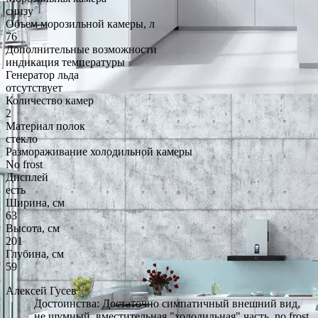
снизу
Объем морозильной камеры, л
76
Дополнительные возможности
индикация температуры
Генератор льда
отсутствует
Количество камер
2
Материал полок
стекло
Размораживание холодильной камеры
No frost
Дисплей
есть
Ширина, см
63
Высота, см
201
Глубина, см
59
Алексей Гусев
Достоинства: Достаточно симпатичный внешний вид,
не шумный, вместительная "холодильная" часть, no frost,