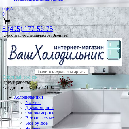
0
руб.
0
8 (495) 177-56-75
Консультация специалистов. Звоните!
Обратный звонок
Время работы:
Ежедневно с 9:00 до 21:00
Холодильники
No Frost
Двухкамерные
Однокамерные
Встраиваемые
Side by side
Черные