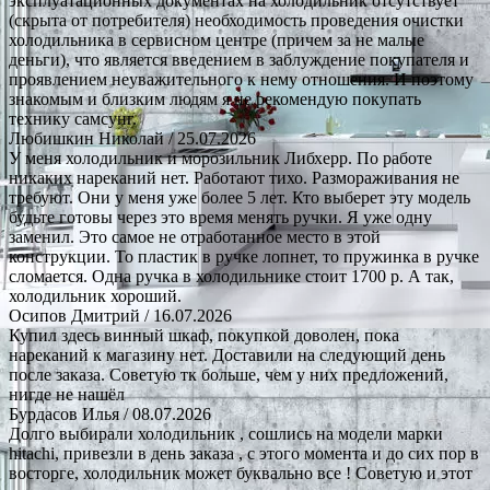
эксплуатационных документах на холодильник отсутствует
(скрыта от потребителя) необходимость проведения очистки
холодильника в сервисном центре (причем за не малые
деньги), что является введением в заблуждение покупателя и
проявлением неуважительного к нему отношения. И поэтому
знакомым и близким людям я не рекомендую покупать
технику самсунг.
Любишкин Николай
/ 25.07.2026
У меня холодильник и морозильник Либхерр. По работе
никаких нареканий нет. Работают тихо. Размораживания не
требуют. Они у меня уже более 5 лет. Кто выберет эту модель
будьте готовы через это время менять ручки. Я уже одну
заменил. Это самое не отработанное место в этой
конструкции. То пластик в ручке лопнет, то пружинка в ручке
сломается. Одна ручка в холодильнике стоит 1700 р. А так,
холодильник хороший.
Осипов Дмитрий
/ 16.07.2026
Купил здесь винный шкаф, покупкой доволен, пока
нареканий к магазину нет. Доставили на следующий день
после заказа. Советую тк больше, чем у них предложений,
нигде не нашёл
Бурдасов Илья
/ 08.07.2026
Долго выбирали холодильник , сошлись на модели марки
hitachi, привезли в день заказа , с этого момента и до сих пор в
восторге, холодильник может буквально все ! Советую и этот