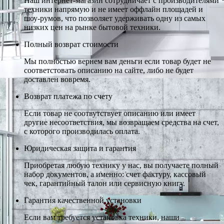
Наш интернет-магазин сотрудничает с производителями
техники напрямую и не имеет оффлайн площадей и
шоу-румов, что позволяет удерживать одну из самых
низких цен на рынке бытовой техники.
Полный возврат стоимости
Мы полностью вернем вам деньги если товар будет не
соответстовать описанию на сайте, либо не будет
доставлен вовремя.
Возврат платежа по счету
Если товар не соотвутствует описанию или имеет
другие несоответствия, мы возвращаем средства на счет,
с которого производилась оплата.
Юридическая защита и гарантия
Приобретая любую технику у нас, вы получаете полный
набор документов, а именно: счет фактуру, кассовый
чек, гарантийный талон или сервисную книгу.
Гарантия качественной установки
Если вам требуется установка техники, наши