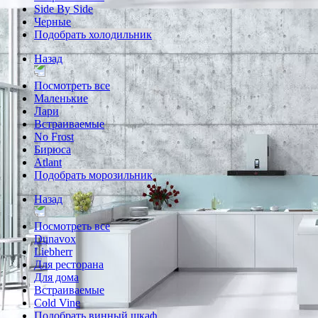
Side By Side
Черные
Подобрать холодильник
Назад
Посмотреть все
Маленькие
Лари
Встраиваемые
No Frost
Бирюса
Atlant
Подобрать морозильник
Назад
Посмотреть все
Dunavox
Liebherr
Для ресторана
Для дома
Встраиваемые
Cold Vine
Подобрать винный шкаф