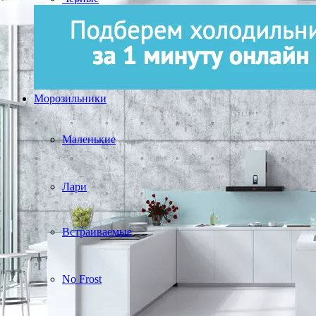
Морозильники
Маленькие
Лари
Встраиваемые
No Frost