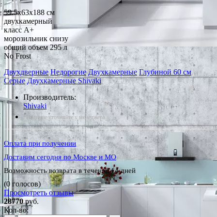
59.5x63x188 см
двухкамерный
класс A+
морозильник снизу
общий объем 295 л
No Frost
Двухдверные
Недорогие
Двухкамерные
Глубиной 60 см
Серые
Двухкамерные Shivaki
Производитель:
Shivaki
*Наличие уточняйте у менеджера
Оплата при получении
Доставим сегодня по Москве и МО
Возможность возврата в течение 14 дней
(0 голосов)
Просмотреть отзывы
28770
руб.
Кол-во: