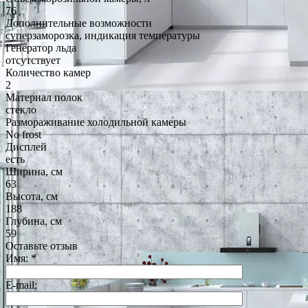
76
Дополнительные возможности
суперзаморозка, индикация температуры
Генератор льда
отсутствует
Количество камер
2
Материал полок
стекло
Размораживание холодильной камеры
No frost
Дисплей
есть
Ширина, см
63
Высота, см
188
Глубина, см
59
Оставьте отзыв
Имя:
*
E-mail: