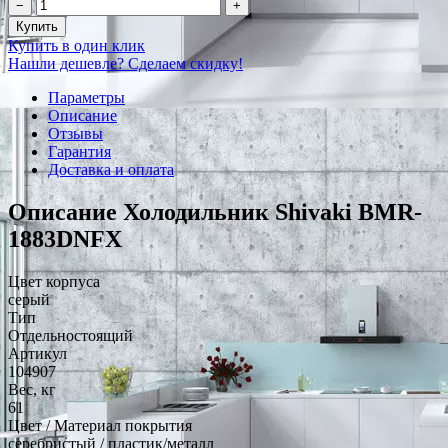
−
+
Купить
Купить в один клик
Нашли дешевле? Сделаем скидку!
Параметры
Описание
Отзывы
Гарантия
Доставка и оплата
Описание Холодильник Shivaki BMR-
1883DNFX
Цвет корпуса
серый
Тип
Отдельностоящий
Артикул
104907
Вес, кг
61
Цвет / Материал покрытия
серебристый / пластик/металл