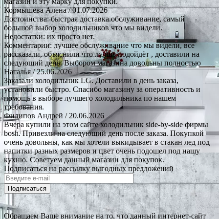
магазин и эту марку для покупки.
Кормышева Алена
/ 01.07.2026
Достоинства: быстрая доставка.обслуживание, самый
большой выбор холодильников что мы видели.
Недостатки: их просто нет.
Комментарии: лучшее обслуживание что мы видели, все
рассказали, объяснили что лучше подойдёт , доставили на
следующий день. Выбором магазина довольны полностью
Наталья
/ 25.06.2026
Заказали холодильник LG. Доставили в день заказа,
установили быстро. Спасибо магазину за оперативность и
помощь в выборе лучшего холодильника по нашем
требования.
Филипов Андрей
/ 20.06.2026
Вчера купили на этом сайте холодильник side-by-side фирмы
bosh. Привезли на следующий день после заказа. Покупкой
очень довольны, как мы хотели выкидывает в стакан лед под
напитки разных размеров и цвет очень подошел под нашу
кухню. Советуем данный магазин для покупок.
Подписаться на рассылку выгодных предложений
Подписаться
Обращаем Ваше внимание на то, что данный интернет-сайт