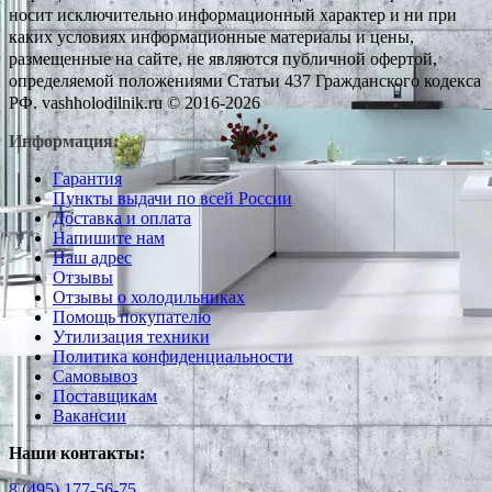
носит исключительно информационный характер и ни при
каких условиях информационные материалы и цены,
размещенные на сайте, не являются публичной офертой,
определяемой положениями Статьи 437 Гражданского кодекса
РФ. vashholodilnik.ru © 2016-2026
Информация:
Гарантия
Пункты выдачи по всей России
Доставка и оплата
Напишите нам
Наш адрес
Отзывы
Отзывы о холодильниках
Помощь покупателю
Утилизация техники
Политика конфиденциальности
Самовывоз
Поставщикам
Вакансии
Наши контакты:
8 (495) 177-56-75