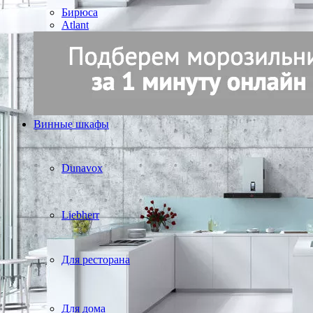
Бирюса
Atlant
Винные шкафы
Dunavox
Liebherr
Для ресторана
Для дома