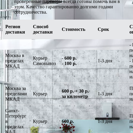
проверенные партнеры всегда готовы помочь вам в
этом. Качество гарантированно долгими годами
сотрудничества.
Регион
Способ
С
Стоимость
Срок
доставки
доставки
о
-
п
Москва в
н
Курьер
-
600 р.
пределах
1-3 дня
-
Самовывоз
-
100 р.
МКАД
п
н
и
Москва за
П
600 р. + 30 р.
пределами
Курьер
1-3 дня
п
за километр
МКАД
н
Санкт-
Петербург
П
в
Курьер
600 р.
1-3 дня
п
пределах
н
КАД