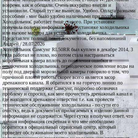
вовремя. как и обещали. Очень аккуратно внесли и
установили. Старый тут же вынесли. Удобно. Оплата разными
способами - мне было удобно наличными при получении.
Холодильник. работает тише старого. При установке
получила полную информацию об установке холодильника
или вызове мастера для установки холодильника.
Представлен полный пакет документов, без напоминаний
Андрей
/ 28.07.2026
Холодильник Самсунг RL50RR был куплен в декабре 2014, 3
года работал не плохо, но потом стала настраиваться
морозильная камера вплоть до появления ошибки и
отключения холодильника, периодическое появление воды на
полу под дверкой морозильной камеры говорило о том, что
причиной плохой работы скорее всего является засор
дренажного канала. Я обратился в на горячую линию по
технической поддержке Самсунг, подробно обозначил
проблему и спросил, как мне прочистить дренажный канал и
где находится дренажное отверстие т.е. как провести
техническое обслуживание холодильника - по сути его
очистку, ведь в документах прилагаемых к изделию данной
информации не содержится. Через сутки я получил ответ, что
данная информация секретная и что мне необходимо
обратится в официальный сервисный центр, который
проведет обслуживание моего холодильника. В