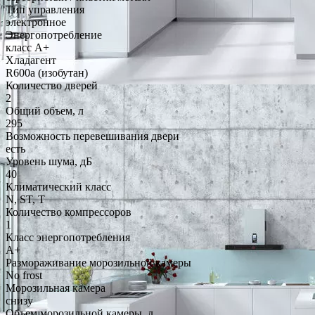
Тип управления
электронное
Энергопотребление
класс A+
Хладагент
R600a (изобутан)
Количество дверей
2
Общий объем, л
295
Возможность перевешивания двери
есть
Уровень шума, дБ
40
Климатический класс
N, ST, T
Количество компрессоров
1
Класс энергопотребления
A+
Размораживание морозильной камеры
No frost
Морозильная камера
снизу
Объем морозильной камеры, л