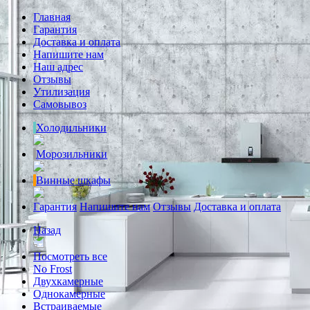
Главная
Гарантия
Доставка и оплата
Напишите нам
Наш адрес
Отзывы
Утилизация
Самовывоз
Холодильники
Морозильники
Винные шкафы
Гарантия
Напишите нам
Отзывы
Доставка и оплата
Назад
Посмотреть все
No Frost
Двухкамерные
Однокамерные
Встраиваемые