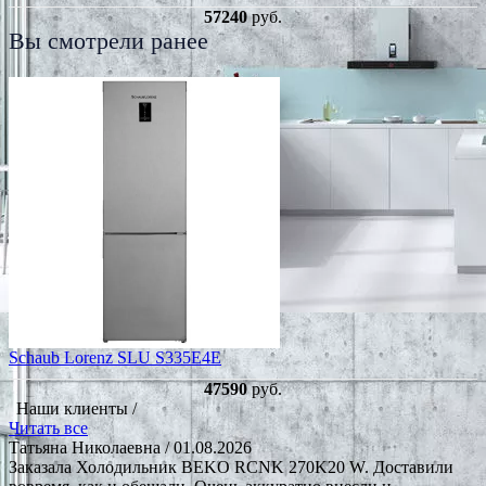
57240
руб.
Вы смотрели ранее
Schaub Lorenz SLU S335E4E
47590
руб.
Наши клиенты /
Читать все
Татьяна Николаевна
/ 01.08.2026
Заказала Холодильник BEKO RCNK 270K20 W. Доставили