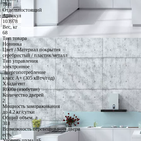
Тип
Отдельностоящий
Артикул
103978
Вес, кг
68
Тип товара
Новинка
Цвет / Материал покрытия
серебристый / пластик/металл
Тип управления
электронное
Энергопотребление
класс A+ (305 кВтч/год)
Хладагент
R600a (изобутан)
Количество дверей
2
Мощность замораживания
до 4.2 кг/cутки
Общий объем, л
318
Возможность перевешивания двери
есть
Уровень шума, дБ