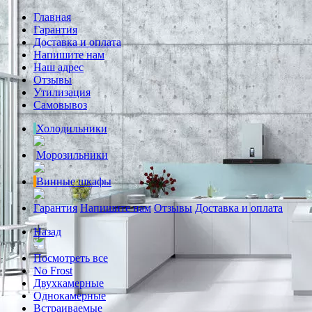
Главная
Гарантия
Доставка и оплата
Напишите нам
Наш адрес
Отзывы
Утилизация
Самовывоз
Холодильники
Морозильники
Винные шкафы
Гарантия
Напишите нам
Отзывы
Доставка и оплата
Назад
Посмотреть все
No Frost
Двухкамерные
Однокамерные
Встраиваемые