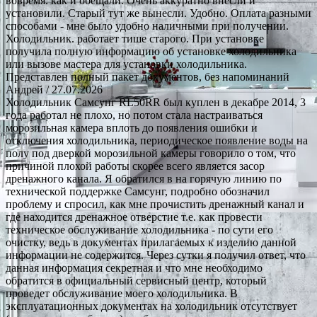
вовремя. как и обещали. Очень аккуратно внесли и
установили. Старый тут же вынесли. Удобно. Оплата разными
способами - мне было удобно наличными при получении.
Холодильник. работает тише старого. При установке
получила полную информацию об установке холодильника
или вызове мастера для установки холодильника.
Представлен полный пакет документов, без напоминаний
Андрей
/ 27.07.2026
Холодильник Самсунг RL50RR был куплен в декабре 2014, 3
года работал не плохо, но потом стала настраиваться
морозильная камера вплоть до появления ошибки и
отключения холодильника, периодическое появление воды на
полу под дверкой морозильной камеры говорило о том, что
причиной плохой работы скорее всего является засор
дренажного канала. Я обратился в на горячую линию по
технической поддержке Самсунг, подробно обозначил
проблему и спросил, как мне прочистить дренажный канал и
где находится дренажное отверстие т.е. как провести
техническое обслуживание холодильника - по сути его
очистку, ведь в документах прилагаемых к изделию данной
информации не содержится. Через сутки я получил ответ, что
данная информация секретная и что мне необходимо
обратится в официальный сервисный центр, который
проведет обслуживание моего холодильника. В
эксплуатационных документах на холодильник отсутствует