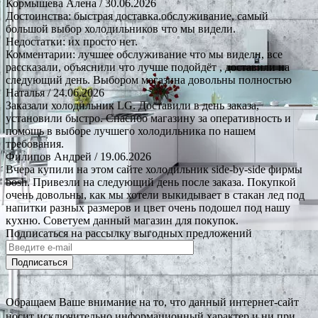
Кормышева Алена
/ 30.06.2026
Достоинства: быстрая доставка.обслуживание, самый
большой выбор холодильников что мы видели.
Недостатки: их просто нет.
Комментарии: лучшее обслуживание что мы видели, все
рассказали, объяснили что лучше подойдёт , доставили на
следующий день. Выбором магазина довольны полностью
Наталья
/ 24.06.2026
Заказали холодильник LG. Доставили в день заказа,
установили быстро. Спасибо магазину за оперативность и
помощь в выборе лучшего холодильника по нашем
требования.
Филипов Андрей
/ 19.06.2026
Вчера купили на этом сайте холодильник side-by-side фирмы
bosh. Привезли на следующий день после заказа. Покупкой
очень довольны, как мы хотели выкидывает в стакан лед под
напитки разных размеров и цвет очень подошел под нашу
кухню. Советуем данный магазин для покупок.
Подписаться на рассылку выгодных предложений
Подписаться
Обращаем Ваше внимание на то, что данный интернет-сайт
носит исключительно информационный характер и ни при