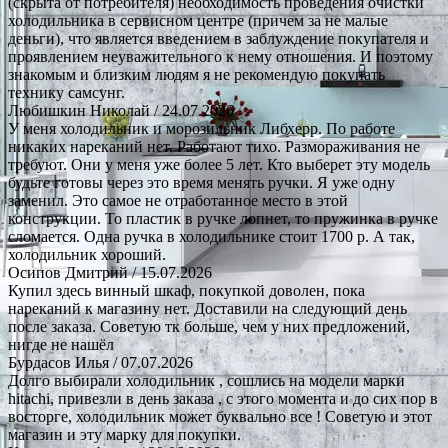
(скрыта от потребителя) необходимость проведения очистки
холодильника в сервисном центре (причем за не малые
деньги), что является введением в заблуждение покупателя и
проявлением неуважительного к нему отношения. И поэтому
знакомым и близким людям я не рекомендую покупать
технику самсунг.
Любишкин Николай
/ 24.07.2026
У меня холодильник и морозильник Либхерр. По работе
никаких нареканий нет. Работают тихо. Размораживания не
требуют. Они у меня уже более 5 лет. Кто выберет эту модель
будьте готовы через это время менять ручки. Я уже одну
заменил. Это самое не отработанное место в этой
конструкции. То пластик в ручке лопнет, то пружинка в ручке
сломается. Одна ручка в холодильнике стоит 1700 р. А так,
холодильник хороший.
Осипов Дмитрий
/ 15.07.2026
Купил здесь винный шкаф, покупкой доволен, пока
нареканий к магазину нет. Доставили на следующий день
после заказа. Советую тк больше, чем у них предложений,
нигде не нашёл
Бурдасов Илья
/ 07.07.2026
Долго выбирали холодильник , сошлись на модели марки
hitachi, привезли в день заказа , с этого момента и до сих пор в
восторге, холодильник может буквально все ! Советую и этот
магазин и эту марку для покупки.