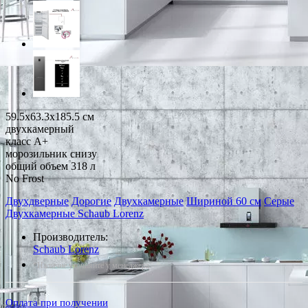
59.5x63.3x185.5 см
двухкамерный
класс A+
морозильник снизу
общий объем 318 л
No Frost
Двухдверные
Дорогие
Двухкамерные
Шириной 60 см
Серые
Двухкамерные Schaub Lorenz
Производитель:
Schaub Lorenz
*Наличие уточняйте у менеджера
Оплата при получении