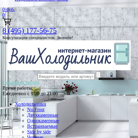
0
руб.
0
8 (495) 177-56-75
Консультация специалистов. Звоните!
Обратный звонок
Время работы:
Ежедневно с 9:00 до 21:00
Холодильники
No Frost
Двухкамерные
Однокамерные
Встраиваемые
Side by side
Черные