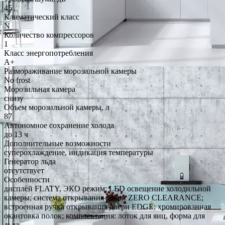
45
Климатический класс
N
Количество компрессоров
1
Класс энергопотребления
A+
Размораживание морозильной камеры
No frost
Морозильная камера
снизу
Объем морозильной камеры, л
87
Автономное сохранение холода
до 13 ч
Дополнительные возможности
суперохлаждение, индикация температуры
Генератор льда
отсутствует
Особенности
дисплей FLATY, ЭКО режим; LED освещение холодильной
камеры; cистема открывания двери ZERO CLEARANCE;
встроенная ручка открывания двери EDGE; хромированная
окантовка полок; комплектация: лоток для яиц, форма для
льда