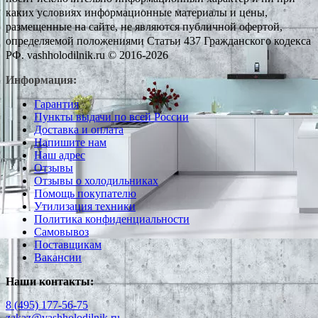
каких условиях информационные материалы и цены,
размещенные на сайте, не являются публичной офертой,
определяемой положениями Статьи 437 Гражданского кодекса
РФ. vashholodilnik.ru © 2016-2026
Информация:
Гарантия
Пункты выдачи по всей России
Доставка и оплата
Напишите нам
Наш адрес
Отзывы
Отзывы о холодильниках
Помощь покупателю
Утилизация техники
Политика конфиденциальности
Самовывоз
Поставщикам
Вакансии
Наши контакты:
8 (495) 177-56-75
zakaz@vashholodilnik.ru