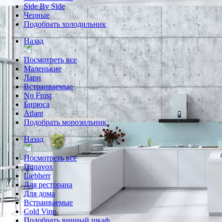
Side By Side
Черные
Подобрать холодильник
Назад
Посмотреть все
Маленькие
Лари
Встраиваемые
No Frost
Бирюса
Atlant
Подобрать морозильник
Назад
Посмотреть все
Dunavox
Liebherr
Для ресторана
Для дома
Встраиваемые
Cold Vine
Подобрать винный шкаф