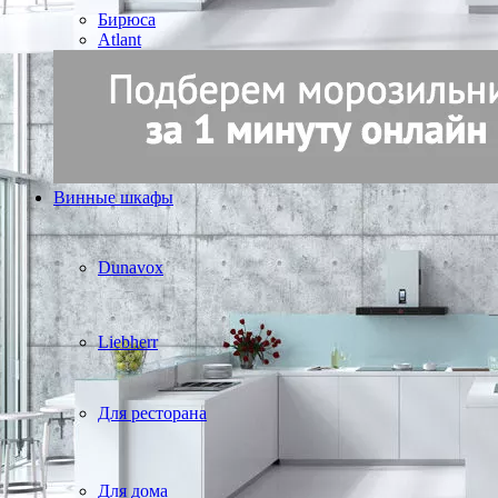
Бирюса
Atlant
Винные шкафы
Dunavox
Liebherr
Для ресторана
Для дома