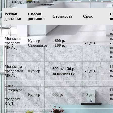
сотрудничества.
Регион
Способ
С
Стоимость
Срок
доставки
доставки
о
-
п
Москва в
н
Курьер
-
600 р.
пределах
1-3 дня
-
Самовывоз
-
100 р.
МКАД
п
н
и
Москва за
П
600 р. + 30 р.
пределами
Курьер
1-3 дня
п
за километр
МКАД
н
Санкт-
Петербург
П
в
Курьер
600 р.
1-3 дня
п
пределах
н
КАД