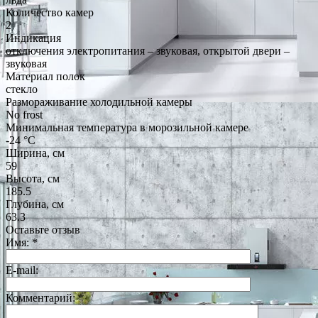
Количество камер
2
Индикация
отключения электропитания – звуковая, открытой двери –
звуковая
Материал полок
стекло
Размораживание холодильной камеры
No frost
Минимальная температура в морозильной камере
-24 °C
Ширина, см
59
Высота, см
185.5
Глубина, см
63.3
Оставьте отзыв
Имя:
*
E-mail:
Комментарий:
*