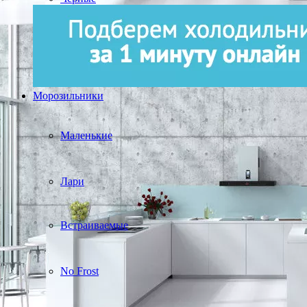
Морозильники
Маленькие
Лари
Встраиваемые
No Frost