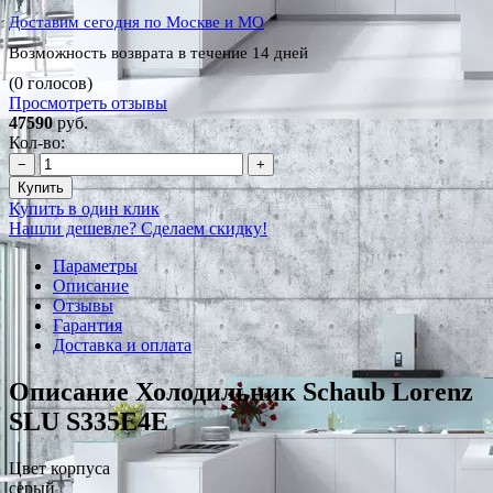
Доставим сегодня по Москве и МО
Возможность возврата в течение 14 дней
(0 голосов)
Просмотреть отзывы
47590
руб.
Кол-во:
−
+
Купить
Купить в один клик
Нашли дешевле? Сделаем скидку!
Параметры
Описание
Отзывы
Гарантия
Доставка и оплата
Описание Холодильник Schaub Lorenz
SLU S335E4E
Цвет корпуса
серый