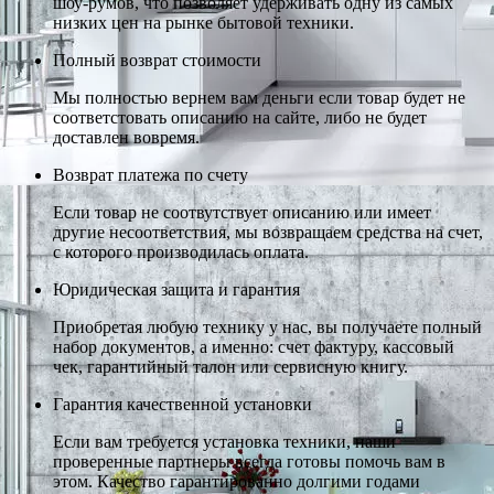
шоу-румов, что позволяет удерживать одну из самых
низких цен на рынке бытовой техники.
Полный возврат стоимости
Мы полностью вернем вам деньги если товар будет не
соответстовать описанию на сайте, либо не будет
доставлен вовремя.
Возврат платежа по счету
Если товар не соотвутствует описанию или имеет
другие несоответствия, мы возвращаем средства на счет,
с которого производилась оплата.
Юридическая защита и гарантия
Приобретая любую технику у нас, вы получаете полный
набор документов, а именно: счет фактуру, кассовый
чек, гарантийный талон или сервисную книгу.
Гарантия качественной установки
Если вам требуется установка техники, наши
проверенные партнеры всегда готовы помочь вам в
этом. Качество гарантированно долгими годами