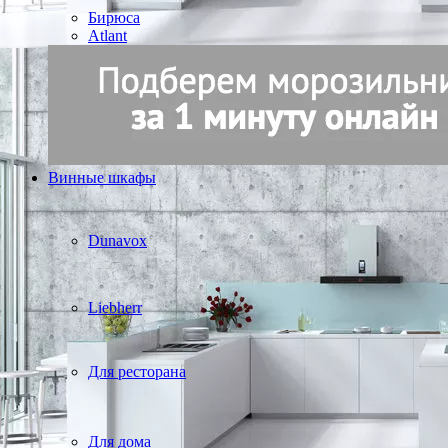
Бирюса
Atlant
Винные шкафы
Dunavox
Liebherr
Для ресторана
Для дома