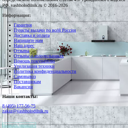
РФ. vashholodilnik.ru © 2016-2026
Информация:
Гарантия
Пункты выдачи по всей России
Доставка и оплата
Напишите нам
Наш адрес
Отзывы
Отзывы о холодильниках
Помощь покупателю
Утилизация техники
Политика конфиденциальности
Самовывоз
Поставщикам
Вакансии
Наши контакты:
8 (495) 177-56-75
zakaz@vashholodilnik.ru
Написать директору