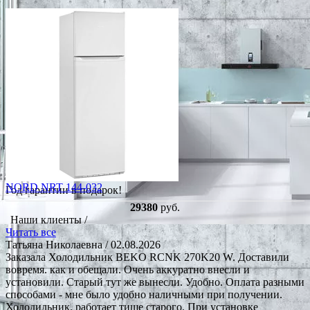
NORD NRT 144-032
Год гарантии в подарок!
29380
руб.
Наши клиенты /
Читать все
Татьяна Николаевна
/ 02.08.2026
Заказала Холодильник BEKO RCNK 270K20 W. Доставили
вовремя. как и обещали. Очень аккуратно внесли и
установили. Старый тут же вынесли. Удобно. Оплата разными
способами - мне было удобно наличными при получении.
Холодильник. работает тише старого. При установке