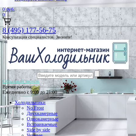
0
руб.
0
8 (495) 177-56-75
Консультация специалистов. Звоните!
Обратный звонок
Время работы:
Ежедневно с 9:00 до 21:00
Холодильники
No Frost
Двухкамерные
Однокамерные
Встраиваемые
Side by side
Черные