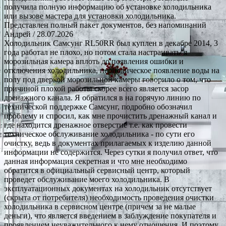
получила полную информацию об установке холодильника
или вызове мастера для установки холодильника.
Представлен полный пакет документов, без напоминаний
Андрей
/ 28.07.2026
Холодильник Самсунг RL50RR был куплен в декабре 2014, 3
года работал не плохо, но потом стала настраиваться
морозильная камера вплоть до появления ошибки и
отключения холодильника, периодическое появление воды на
полу под дверкой морозильной камеры говорило о том, что
причиной плохой работы скорее всего является засор
дренажного канала. Я обратился в на горячую линию по
технической поддержке Самсунг, подробно обозначил
проблему и спросил, как мне прочистить дренажный канал и
где находится дренажное отверстие т.е. как провести
техническое обслуживание холодильника - по сути его
очистку, ведь в документах прилагаемых к изделию данной
информации не содержится. Через сутки я получил ответ, что
данная информация секретная и что мне необходимо
обратится в официальный сервисный центр, который
проведет обслуживание моего холодильника. В
эксплуатационных документах на холодильник отсутствует
(скрыта от потребителя) необходимость проведения очистки
холодильника в сервисном центре (причем за не малые
деньги), что является введением в заблуждение покупателя и
проявлением неуважительного к нему отношения. И поэтому