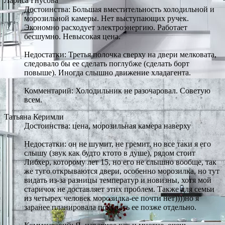
Лариса Гнусова
Достоинства: Большая вместительность холодильной и
морозильной камеры. Нет выступающих ручек.
Экономно расходует электроэнергию. Работает
бесшумно. Невысокая цена.
Недостатки: Третья полочка сверху на двери мелковата,
следовало бы ее сделать поглубже (сделать борт
повыше). Иногда слышно движение хладагента.
Комментарий: Холодильник не разочаровал. Советую
всем.
Татьяна Керимли
Достоинства: цена, морозильная камера наверху
Недостатки: он не шумит, не гремит, но все таки я его
слышу (звук как будто ктото в душе), рядом стоит
Либхер, которому лет 15, но его не слышно вообще, так
же туго открываются двери, особенно морозилка, но тут
видать из-за разницы температур и новизны, хотя мой
старичок не доставляет этих проблем. Также для семьи
из четырех человек морозилка-ее почти нет))))но я
заранее планировала покупать ее позже отдельно.