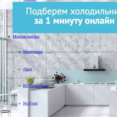
Морозильники
Маленькие
Лари
Встраиваемые
No Frost