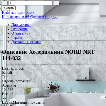
−
+
Купить
Купить в один клик
Нашли дешевле? Сделаем скидку!
Параметры
Описание
Отзывы (8)
Гарантия
Доставка и оплата
Описание Холодильник NORD NRT
144-032
Цвет корпуса
белый
Тип
Отдельностоящий
Артикул
104537
Вес, кг
56
Цвет / Материал покрытия