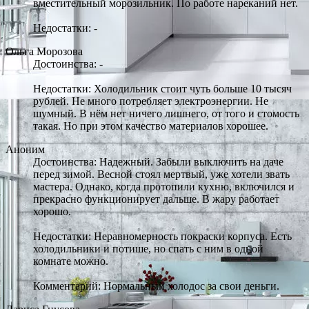
вместительный морозильник. По работе нареканий нет.
Недостатки: -
Ольга Морозова
Достоинства: -
Недостатки: Холодильник стоит чуть больше 10 тысяч
рублей. Не много потребляет электроэнергии. Не
шумный. В нём нет ничего лишнего, от того и стомость
такая. Но при этом качество материалов хорошее.
Аноним
Достоинства: Надежный. Забыли выключить на даче
перед зимой. Весной стоял мертвый, уже хотели звать
мастера. Однако, когда протопили кухню, включился и
прекрасно функционирует дальше. В жару работает
хорошо.
Недостатки: Неравномерность покраски корпуса. Есть
холодильники и потише, но спать с ним в одной
комнате можно.
Комментарий: Нормальный холодос за свои деньги.