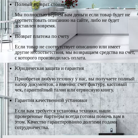
Полный возврат стоимости
Мы полностью вернем вам деньги если товар будет не
соответстовать описанию на сайте, либо не будет
доставлен вовремя.
Возврат платежа по счету
Если товар не соотвутствует описанию или имеет
другие несоответствия, мы возвращаем средства на счет,
с которого производилась оплата.
Юридическая защита и гарантия
Приобретая любую технику у нас, вы получаете полный
набор документов, а именно: счет фактуру, кассовый
чек, гарантийный талон или сервисную книгу.
Гарантия качественной установки
Если вам требуется установка техники, наши
проверенные партнеры всегда готовы помочь вам в
этом. Качество гарантированно долгими годами
сотрудничества.