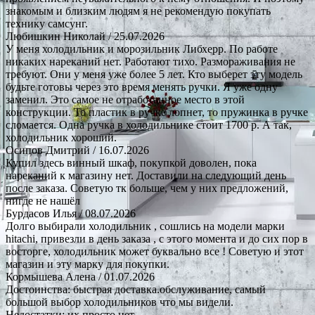
знакомым и близким людям я не рекомендую покупать
технику самсунг.
Любишкин Николай
/ 25.07.2026
У меня холодильник и морозильник Либхерр. По работе
никаких нареканий нет. Работают тихо. Размораживания не
требуют. Они у меня уже более 5 лет. Кто выберет эту модель
будьте готовы через это время менять ручки. Я уже одну
заменил. Это самое не отработанное место в этой
конструкции. То пластик в ручке лопнет, то пружинка в ручке
сломается. Одна ручка в холодильнике стоит 1700 р. А так,
холодильник хороший.
Осипов Дмитрий
/ 16.07.2026
Купил здесь винный шкаф, покупкой доволен, пока
нареканий к магазину нет. Доставили на следующий день
после заказа. Советую тк больше, чем у них предложений,
нигде не нашёл
Бурдасов Илья
/ 08.07.2026
Долго выбирали холодильник , сошлись на модели марки
hitachi, привезли в день заказа , с этого момента и до сих пор в
восторге, холодильник может буквально все ! Советую и этот
магазин и эту марку для покупки.
Кормышева Алена
/ 01.07.2026
Достоинства: быстрая доставка.обслуживание, самый
большой выбор холодильников что мы видели.
Недостатки: их просто нет.