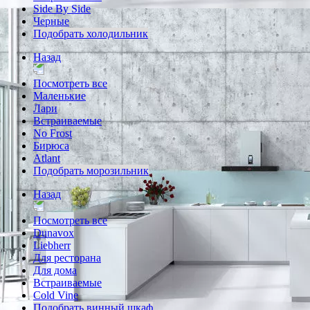
Side By Side
Черные
Подобрать холодильник
Назад
Посмотреть все
Маленькие
Лари
Встраиваемые
No Frost
Бирюса
Atlant
Подобрать морозильник
Назад
Посмотреть все
Dunavox
Liebherr
Для ресторана
Для дома
Встраиваемые
Cold Vine
Подобрать винный шкаф