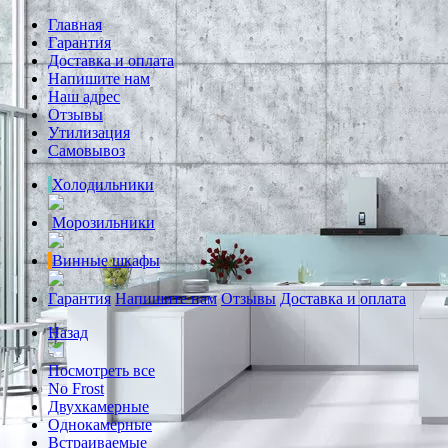
Главная
Гарантия
Доставка и оплата
Напишите нам
Наш адрес
Отзывы
Утилизация
Самовывоз
Холодильники
Морозильники
Винные шкафы
Гарантия
Напишите нам
Отзывы
Доставка и оплата
Назад
Посмотреть все
No Frost
Двухкамерные
Однокамерные
Встраиваемые