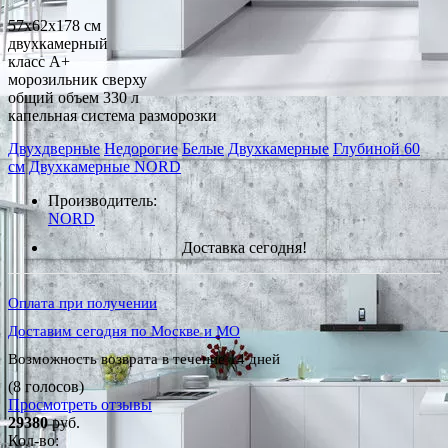
57x62x178 см
двухкамерный
класс A+
морозильник сверху
общий объем 330 л
капельная система разморозки
Двухдверные
Недорогие
Белые
Двухкамерные
Глубиной 60
см
Двухкамерные NORD
Производитель:
NORD
Доставка сегодня!
Оплата при получении
Доставим сегодня по Москве и МО
Возможность возврата в течение 14 дней
(8 голосов)
Просмотреть отзывы
29380
руб.
Кол-во: