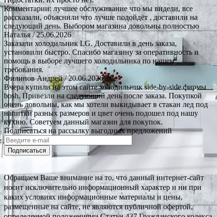
Комментарии: лучшее обслуживание что мы видели, все
рассказали, объяснили что лучше подойдёт , доставили на
следующий день. Выбором магазина довольны полностью
Наталья
/ 25.06.2026
Заказали холодильник LG. Доставили в день заказа,
установили быстро. Спасибо магазину за оперативность и
помощь в выборе лучшего холодильника по нашем
требования.
Филипов Андрей
/ 20.06.2026
Вчера купили на этом сайте холодильник side-by-side фирмы
bosh. Привезли на следующий день после заказа. Покупкой
очень довольны, как мы хотели выкидывает в стакан лед под
напитки разных размеров и цвет очень подошел под нашу
кухню. Советуем данный магазин для покупок.
Подписаться на рассылку выгодных предложений
Подписаться
Обращаем Ваше внимание на то, что данный интернет-сайт
носит исключительно информационный характер и ни при
каких условиях информационные материалы и цены,
размещенные на сайте, не являются публичной офертой,
определяемой положениями Статьи 437 Гражданского кодекса