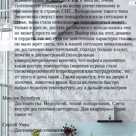
Комментарий: Я, наверное как и многие, очень
скептически отношусь ко всему отечественному и
сделанному в странах СНГ...Холодильник такого типа
(морозилка сверху) мне понадобился из-за ситуации в
семье, мама стала инвалидом и передвигаться может
только в кресле, достать из обычного холодильника она
не может, просто не достает. Выбор пал на этот, дешево
и сердито, так же, судя по заявленным характеристикам,
он мало жрет света, что в нашей ситуации немаловажно,
он достаточно вместительный, гораздо больше влазит,
нежели в двухметровый (холодильная
камера),непривычно конечно, что нифига непонятно
какая внутри температура (жареная курица стала
свежемороженной) и приходится класть градусник , но
от этого и цена такая...Также нравится, что на двери 4
полочки, лампочка яркая. Когда включила быстро
набрал нужную температуру...ну а дальше посмотрим
Максим Волобуев
Достоинства: Недорогой, тихий холодильник. Света
внутри достаточно(светодиод). Для квартиры-студии
самое то.
Сергей Умка
Достоинства: стоимость