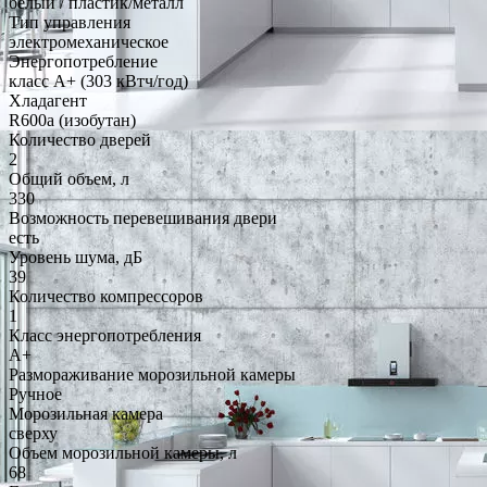
белый / пластик/металл
Тип управления
электромеханическое
Энергопотребление
класс A+ (303 кВтч/год)
Хладагент
R600a (изобутан)
Количество дверей
2
Общий объем, л
330
Возможность перевешивания двери
есть
Уровень шума, дБ
39
Количество компрессоров
1
Класс энергопотребления
A+
Размораживание морозильной камеры
Ручное
Морозильная камера
сверху
Объем морозильной камеры, л
68