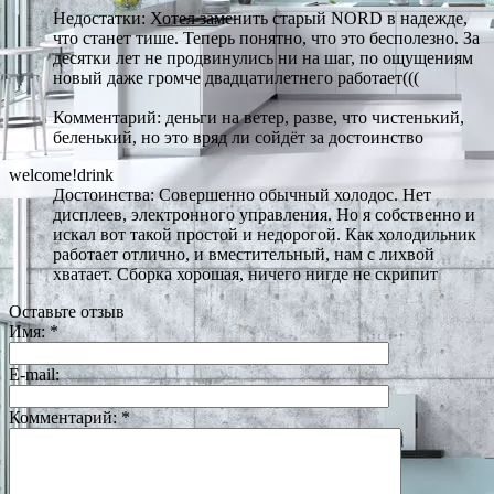
Недостатки: Хотел заменить старый NORD в надежде,
что станет тише. Теперь понятно, что это бесполезно. За
десятки лет не продвинулись ни на шаг, по ощущениям
новый даже громче двадцатилетнего работает(((
Комментарий: деньги на ветер, разве, что чистенький,
беленький, но это вряд ли сойдёт за достоинство
welcome!drink
Достоинства: Совершенно обычный холодос. Нет
дисплеев, электронного управления. Но я собственно и
искал вот такой простой и недорогой. Как холодильник
работает отлично, и вместительный, нам с лихвой
хватает. Сборка хорошая, ничего нигде не скрипит
Оставьте отзыв
Имя:
*
E-mail:
Комментарий:
*