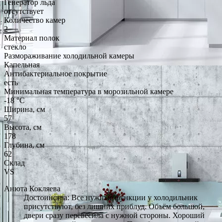
Генератор льда
отсутствует
Количество камер
2
Материал полок
стекло
Размораживание холодильной камеры
Капельная
Антибактериальное покрытие
есть
Минимальная температура в морозильной камере
-18 °C
Ширина, см
57
Высота, см
178
Глубина, см
62
Склад
VS
Анюта Кокляева
Достоинства: Все нужные функции у холодильник
присутствуют, без лишних приблуд. Объём большой,
двери сразу перевесила с нужной стороны. Хороший