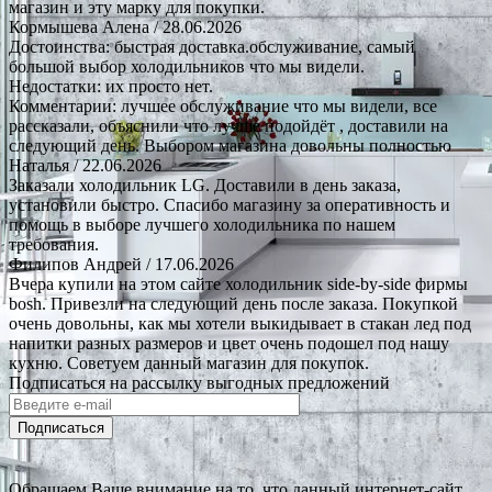
магазин и эту марку для покупки.
Кормышева Алена
/ 28.06.2026
Достоинства: быстрая доставка.обслуживание, самый
большой выбор холодильников что мы видели.
Недостатки: их просто нет.
Комментарии: лучшее обслуживание что мы видели, все
рассказали, объяснили что лучше подойдёт , доставили на
следующий день. Выбором магазина довольны полностью
Наталья
/ 22.06.2026
Заказали холодильник LG. Доставили в день заказа,
установили быстро. Спасибо магазину за оперативность и
помощь в выборе лучшего холодильника по нашем
требования.
Филипов Андрей
/ 17.06.2026
Вчера купили на этом сайте холодильник side-by-side фирмы
bosh. Привезли на следующий день после заказа. Покупкой
очень довольны, как мы хотели выкидывает в стакан лед под
напитки разных размеров и цвет очень подошел под нашу
кухню. Советуем данный магазин для покупок.
Подписаться на рассылку выгодных предложений
Подписаться
Обращаем Ваше внимание на то, что данный интернет-сайт