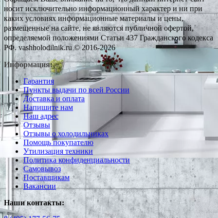
носит исключительно информационный характер и ни при
каких условиях информационные материалы и цены,
размещенные на сайте, не являются публичной офертой,
определяемой положениями Статьи 437 Гражданского кодекса
РФ. vashholodilnik.ru © 2016-2026
Информация:
Гарантия
Пункты выдачи по всей России
Доставка и оплата
Напишите нам
Наш адрес
Отзывы
Отзывы о холодильниках
Помощь покупателю
Утилизация техники
Политика конфиденциальности
Самовывоз
Поставщикам
Вакансии
Наши контакты: