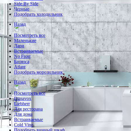
Side By Side
Черные
Подобрать холодильник
Назад
Посмотреть все
Маленькие
Лари
Встраиваемые
No Frost
Бирюса
Atlant
Подобрать морозильник
Назад
Посмотреть все
Dunavox
Liebherr
Для ресторана
Для дома
Встраиваемые
Cold Vine
Подобрать винный шкаф