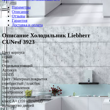
Параметры
Описание
Отзывы
Гарантия
Доставка и оплата
Описание Холодильник Liebherr
CUNesf 3923
Цвет корпуса
серый
Тип
Отдельностоящий
Артикул
102435
Цвет / Материал покрытия
серебристый / пластик
Тип управления
электронное
Энергопотребление
класс A+ (359 кВтч/год)
Количество дверей
2