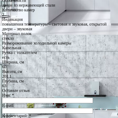
Особенности
двери из нержавеющей стали
Количество камер
2
Индикация
повышения температуры – световая и звуковая, открытой
двери – звуковая
Материал полок
стекло
Размораживание холодильной камеры
Капельная
Ручка с толкателем
есть
Ширина, см
60
Высота, см
201.1
Глубина, см
63
Оставьте отзыв
Имя:
*
E-mail:
Комментарий:
*