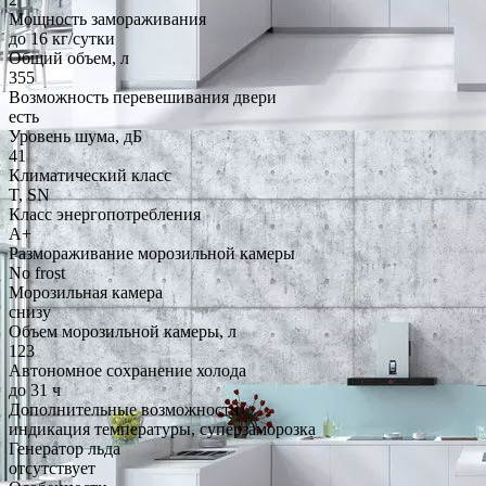
Мощность замораживания
до 16 кг/cутки
Общий объем, л
355
Возможность перевешивания двери
есть
Уровень шума, дБ
41
Климатический класс
T, SN
Класс энергопотребления
A+
Размораживание морозильной камеры
No frost
Морозильная камера
снизу
Объем морозильной камеры, л
123
Автономное сохранение холода
до 31 ч
Дополнительные возможности
индикация температуры, суперзаморозка
Генератор льда
отсутствует