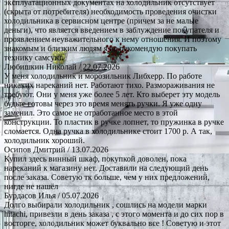
эксплуатационных документах на холодильник отсутствует
(скрыта от потребителя) необходимость проведения очистки
холодильника в сервисном центре (причем за не малые
деньги), что является введением в заблуждение покупателя и
проявлением неуважительного к нему отношения. И поэтому
знакомым и близким людям я не рекомендую покупать
технику самсунг.
Любишкин Николай
/ 22.07.2026
У меня холодильник и морозильник Либхерр. По работе
никаких нареканий нет. Работают тихо. Размораживания не
требуют. Они у меня уже более 5 лет. Кто выберет эту модель
будьте готовы через это время менять ручки. Я уже одну
заменил. Это самое не отработанное место в этой
конструкции. То пластик в ручке лопнет, то пружинка в ручке
сломается. Одна ручка в холодильнике стоит 1700 р. А так,
холодильник хороший.
Осипов Дмитрий
/ 13.07.2026
Купил здесь винный шкаф, покупкой доволен, пока
нареканий к магазину нет. Доставили на следующий день
после заказа. Советую тк больше, чем у них предложений,
нигде не нашёл
Бурдасов Илья
/ 05.07.2026
Долго выбирали холодильник , сошлись на модели марки
hitachi, привезли в день заказа , с этого момента и до сих пор в
восторге, холодильник может буквально все ! Советую и этот