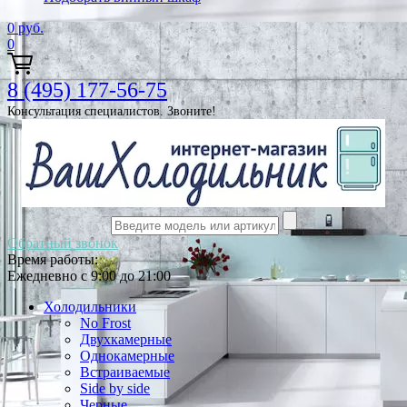
0
руб.
0
8 (495) 177-56-75
Консультация специалистов. Звоните!
Обратный звонок
Время работы:
Ежедневно с 9:00 до 21:00
Холодильники
No Frost
Двухкамерные
Однокамерные
Встраиваемые
Side by side
Черные