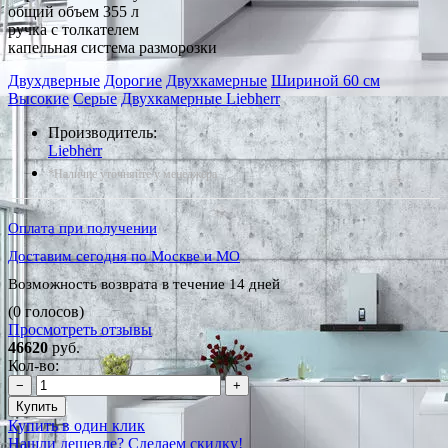
общий объем 355 л
ручка с толкателем
капельная система разморозки
Двухдверные
Дорогие
Двухкамерные
Шириной 60 см
Высокие
Серые
Двухкамерные Liebherr
Производитель:
Liebherr
*Наличие уточняйте у менеджера
Оплата при получении
Доставим сегодня по Москве и МО
Возможность возврата в течение 14 дней
(0 голосов)
Просмотреть отзывы
46620
руб.
Кол-во:
−
+
Купить
Купить в один клик
Нашли дешевле? Сделаем скидку!