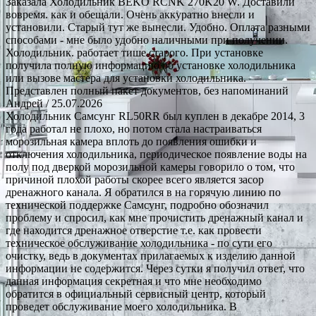
Заказала Холодильник BEKO RCNK 270K20 W. Доставили
вовремя. как и обещали. Очень аккуратно внесли и
установили. Старый тут же вынесли. Удобно. Оплата разными
способами - мне было удобно наличными при получении.
Холодильник. работает тише старого. При установке
получила полную информацию об установке холодильника
или вызове мастера для установки холодильника.
Представлен полный пакет документов, без напоминаний
Андрей
/ 25.07.2026
Холодильник Самсунг RL50RR был куплен в декабре 2014, 3
года работал не плохо, но потом стала настраиваться
морозильная камера вплоть до появления ошибки и
отключения холодильника, периодическое появление воды на
полу под дверкой морозильной камеры говорило о том, что
причиной плохой работы скорее всего является засор
дренажного канала. Я обратился в на горячую линию по
технической поддержке Самсунг, подробно обозначил
проблему и спросил, как мне прочистить дренажный канал и
где находится дренажное отверстие т.е. как провести
техническое обслуживание холодильника - по сути его
очистку, ведь в документах прилагаемых к изделию данной
информации не содержится. Через сутки я получил ответ, что
данная информация секретная и что мне необходимо
обратится в официальный сервисный центр, который
проведет обслуживание моего холодильника. В