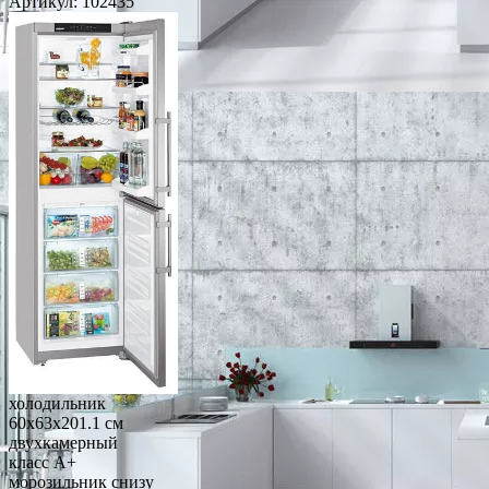
Артикул:
102435
холодильник
60x63x201.1 см
двухкамерный
класс A+
морозильник снизу