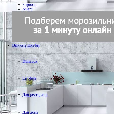
Бирюса
Atlant
Винные шкафы
Dunavox
Liebherr
Для ресторана
Для дома