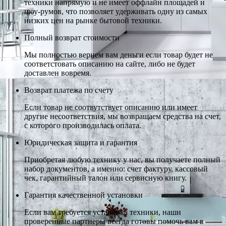
техники напрямую и не имеет оффлайн площадей и
шоу-румов, что позволяет удерживать одну из самых
низких цен на рынке бытовой техники.
Полный возврат стоимости
Мы полностью вернем вам деньги если товар будет не
соответстовать описанию на сайте, либо не будет
доставлен вовремя.
Возврат платежа по счету
Если товар не соотвутствует описанию или имеет
другие несоответствия, мы возвращаем средства на счет,
с которого производилась оплата.
Юридическая защита и гарантия
Приобретая любую технику у нас, вы получаете полный
набор документов, а именно: счет фактуру, кассовый
чек, гарантийный талон или сервисную книгу.
Гарантия качественной установки
Если вам требуется установка техники, наши
проверенные партнеры всегда готовы помочь вам в