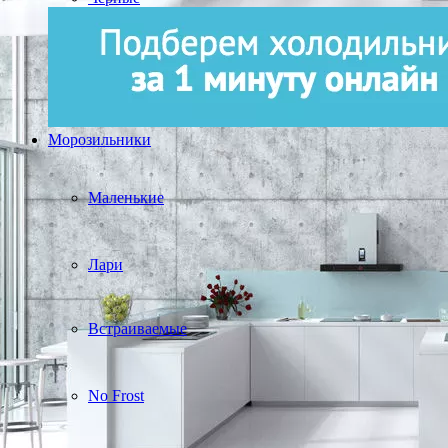
Морозильники
Маленькие
Лари
Встраиваемые
No Frost