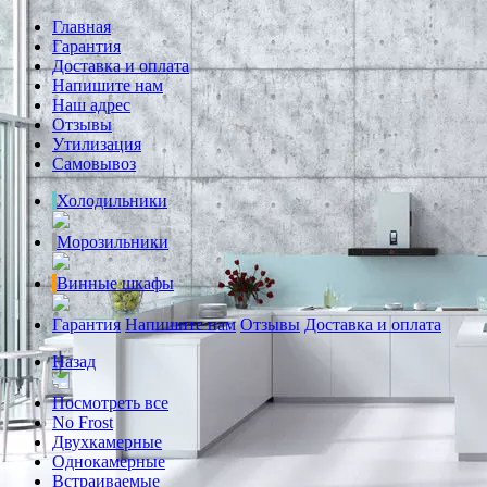
Главная
Гарантия
Доставка и оплата
Напишите нам
Наш адрес
Отзывы
Утилизация
Самовывоз
Холодильники
Морозильники
Винные шкафы
Гарантия
Напишите нам
Отзывы
Доставка и оплата
Назад
Посмотреть все
No Frost
Двухкамерные
Однокамерные
Встраиваемые