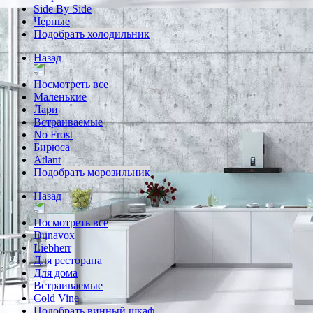
Side By Side
Черные
Подобрать холодильник
Назад
Посмотреть все
Маленькие
Лари
Встраиваемые
No Frost
Бирюса
Atlant
Подобрать морозильник
Назад
Посмотреть все
Dunavox
Liebherr
Для ресторана
Для дома
Встраиваемые
Cold Vine
Подобрать винный шкаф