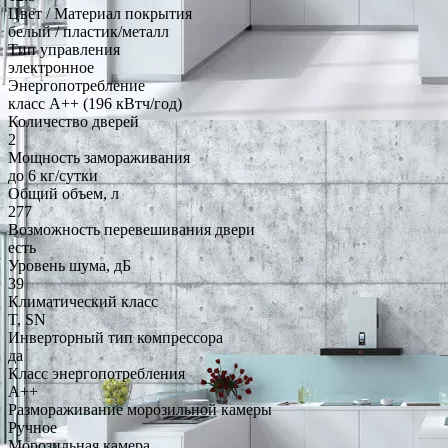
Цвет / Материал покрытия
белый / пластик/металл
Тип управления
электронное
Энергопотребление
класс A++ (196 кВтч/год)
Количество дверей
2
Мощность замораживания
до 6 кг/cутки
Общий объем, л
277
Возможность перевешивания двери
есть
Уровень шума, дБ
39
Климатический класс
T, SN
Инверторный тип компрессора
да
Класс энергопотребления
A++
Размораживание морозильной камеры
Ручное
Морозильная камера