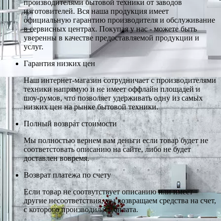
производителями бытовой техники от заводов
изготовителей. Вся наша продукция имеет
официальную гарантию производителя и обслуживание
в сервисных центрах. Покупая у нас - можете быть
уверенны в качестве предоставляемой продукции и
услуг.
Гарантия низких цен
Наш интернет-магазин сотрудничает с производителями
техники напрямую и не имеет оффлайн площадей и
шоу-румов, что позволяет удерживать одну из самых
низких цен на рынке бытовой техники.
Полный возврат стоимости
Мы полностью вернем вам деньги если товар будет не
соответстовать описанию на сайте, либо не будет
доставлен вовремя.
Возврат платежа по счету
Если товар не соотвутствует описанию или имеет
другие несоответствия, мы возвращаем средства на счет,
с которого производилась оплата.