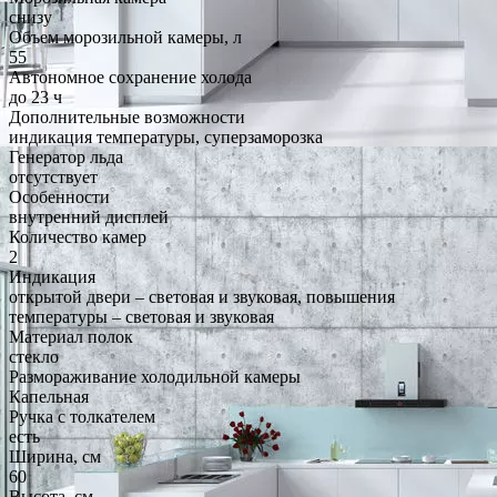
снизу
Объем морозильной камеры, л
55
Автономное сохранение холода
до 23 ч
Дополнительные возможности
индикация температуры, суперзаморозка
Генератор льда
отсутствует
Особенности
внутренний дисплей
Количество камер
2
Индикация
открытой двери – световая и звуковая, повышения
температуры – световая и звуковая
Материал полок
стекло
Размораживание холодильной камеры
Капельная
Ручка с толкателем
есть
Ширина, см
60
Высота, см