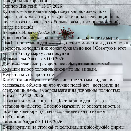
холодильник хороший.
Осипов Дмитрий
/ 15.07.2026
Купил здесь винный шкаф, покупкой доволен, пока
нареканий к магазину нет. Доставили на следующий день
после заказа. Советую тк больше, чем у них предложений,
нигде не нашёл
Бурдасов Илья
/ 07.07.2026
Долго выбирали холодильник , сошлись на модели марки
hitachi, привезли в день заказа , с этого момента и до сих пор в
восторге, холодильник может буквально все ! Советую и этот
магазин и эту марку для покупки.
Кормышева Алена
/ 30.06.2026
Достоинства: быстрая доставка.обслуживание, самый
большой выбор холодильников что мы видели.
Недостатки: их просто нет.
Комментарии: лучшее обслуживание что мы видели, все
рассказали, объяснили что лучше подойдёт , доставили на
следующий день. Выбором магазина довольны полностью
Наталья
/ 24.06.2026
Заказали холодильник LG. Доставили в день заказа,
установили быстро. Спасибо магазину за оперативность и
помощь в выборе лучшего холодильника по нашем
требования.
Филипов Андрей
/ 19.06.2026
Вчера купили на этом сайте холодильник side-by-side фирмы