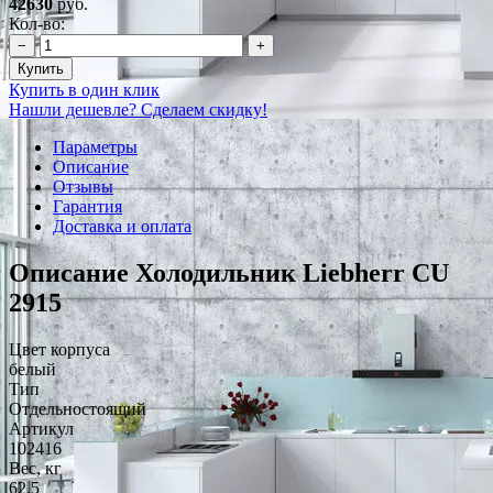
42630
руб.
Кол-во:
−
+
Купить
Купить в один клик
Нашли дешевле? Сделаем скидку!
Параметры
Описание
Отзывы
Гарантия
Доставка и оплата
Описание Холодильник Liebherr CU
2915
Цвет корпуса
белый
Тип
Отдельностоящий
Артикул
102416
Вес, кг
62.5