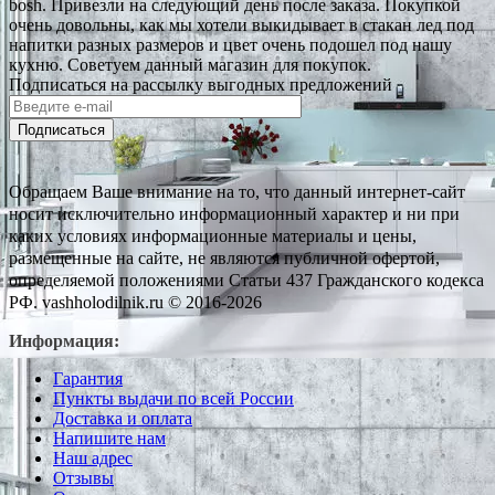
bosh. Привезли на следующий день после заказа. Покупкой
очень довольны, как мы хотели выкидывает в стакан лед под
напитки разных размеров и цвет очень подошел под нашу
кухню. Советуем данный магазин для покупок.
Подписаться на рассылку выгодных предложений
Подписаться
Обращаем Ваше внимание на то, что данный интернет-сайт
носит исключительно информационный характер и ни при
каких условиях информационные материалы и цены,
размещенные на сайте, не являются публичной офертой,
определяемой положениями Статьи 437 Гражданского кодекса
РФ. vashholodilnik.ru © 2016-2026
Информация:
Гарантия
Пункты выдачи по всей России
Доставка и оплата
Напишите нам
Наш адрес
Отзывы