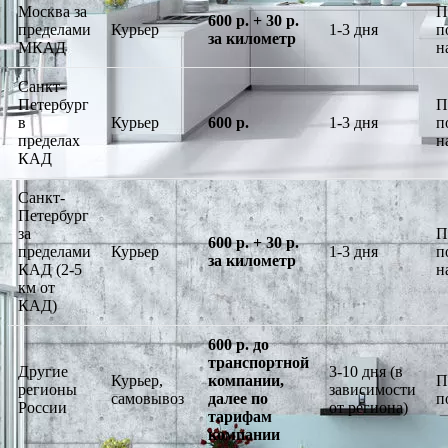
Москва за
П
600 р. + 30 р.
пределами
Курьер
1-3 дня
п
за километр
МКАД
н
Санкт-
Петербург
П
в
Курьер
600 р.
1-3 дня
п
пределах
н
КАД
Санкт-
Петербург
за
П
600 р. + 30 р.
пределами
Курьер
1-3 дня
п
за километр
КАД (2-5
н
км от
КАД)
600 р. до
транспортной
Другие
3-10 дня (в
Курьер,
компании,
П
регионы
зависимости
самовывоз
далее по
п
России
от региона)
тарифам
компании