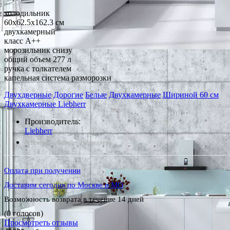
холодильник
60x62.5x162.3 см
двухкамерный
класс A++
морозильник снизу
общий объем 277 л
ручка с толкателем
капельная система разморозки
Двухдверные
Дорогие
Белые
Двухкамерные
Шириной 60 см
Двухкамерные Liebherr
Производитель:
Liebherr
*Наличие уточняйте у менеджера
Оплата при получении
Доставим сегодня по Москве и МО
Возможность возврата в течение 14 дней
(0 голосов)
Просмотреть отзывы