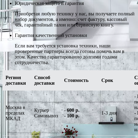
Юридическая защита и гарантия
Приобретая любую технику у нас, вы получаете полный
набор документов, а именно: счет фактуру, кассовый
чек, гарантийный талон или сервисную книгу.
Гарантия качественной установки
Если вам требуется установка техники, наши
проверенные партнеры всегда готовы помочь вам в
этом. Качество гарантированно долгими годами
сотрудничества.
Регион
Способ
С
Стоимость
Срок
доставки
доставки
о
-
п
Москва в
н
Курьер
-
600 р.
пределах
1-3 дня
-
Самовывоз
-
100 р.
МКАД
п
н
и