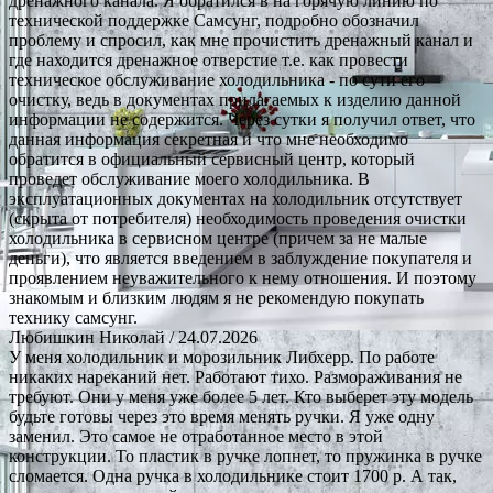
дренажного канала. Я обратился в на горячую линию по
технической поддержке Самсунг, подробно обозначил
проблему и спросил, как мне прочистить дренажный канал и
где находится дренажное отверстие т.е. как провести
техническое обслуживание холодильника - по сути его
очистку, ведь в документах прилагаемых к изделию данной
информации не содержится. Через сутки я получил ответ, что
данная информация секретная и что мне необходимо
обратится в официальный сервисный центр, который
проведет обслуживание моего холодильника. В
эксплуатационных документах на холодильник отсутствует
(скрыта от потребителя) необходимость проведения очистки
холодильника в сервисном центре (причем за не малые
деньги), что является введением в заблуждение покупателя и
проявлением неуважительного к нему отношения. И поэтому
знакомым и близким людям я не рекомендую покупать
технику самсунг.
Любишкин Николай
/ 24.07.2026
У меня холодильник и морозильник Либхерр. По работе
никаких нареканий нет. Работают тихо. Размораживания не
требуют. Они у меня уже более 5 лет. Кто выберет эту модель
будьте готовы через это время менять ручки. Я уже одну
заменил. Это самое не отработанное место в этой
конструкции. То пластик в ручке лопнет, то пружинка в ручке
сломается. Одна ручка в холодильнике стоит 1700 р. А так,