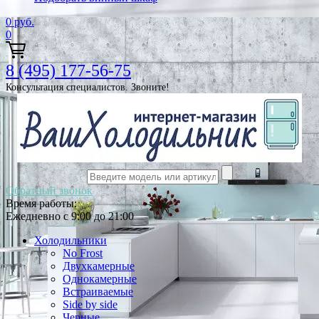
0
руб.
0
8 (495) 177-56-75
Консультация специалистов. Звоните!
Обратный звонок
Время работы:
Ежедневно с 9:00 до 21:00
Холодильники
No Frost
Двухкамерные
Однокамерные
Встраиваемые
Side by side
Черные