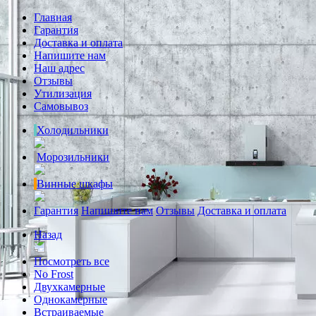
Главная
Гарантия
Доставка и оплата
Напишите нам
Наш адрес
Отзывы
Утилизация
Самовывоз
Холодильники
Морозильники
Винные шкафы
Гарантия
Напишите нам
Отзывы
Доставка и оплата
Назад
Посмотреть все
No Frost
Двухкамерные
Однокамерные
Встраиваемые