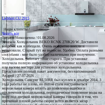
Liebherr CU 2915
42630
руб.
Наши клиенты /
Читать все
Татьяна Николаевна
/ 01.08.2026
Заказала Холодильник BEKO RCNK 270K20 W. Доставили
вовремя. как и обещали. Очень аккуратно внесли и
установили. Старый тут же вынесли. Удобно. Оплата разными
способами - мне было удобно наличными при получении.
Холодильник. работает тише старого. При установке
получила полную информацию об установке холодильника
или вызове мастера для установки холодильника.
Представлен полный пакет документов, без напоминаний
Андрей
/ 27.07.2026
Холодильник Самсунг RL50RR был куплен в декабре 2014, 3
года работал не плохо, но потом стала настраиваться
морозильная камера вплоть до появления ошибки и
отключения холодильника, периодическое появление воды на
полу под дверкой морозильной камеры говорило о том, что
причиной плохой работы скорее всего является засор