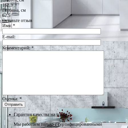
162.3
Глубина, см
62.5
Оставьте отзыв
Имя:
*
E-mail:
Комментарий:
*
Оценка:
*
Гарантия качества на товар
Мы работаем только с сертифицированными