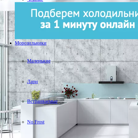
Морозильники
Маленькие
Лари
Встраиваемые
No Frost