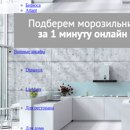
Бирюса
Atlant
Винные шкафы
Dunavox
Liebherr
Для ресторана
Для дома