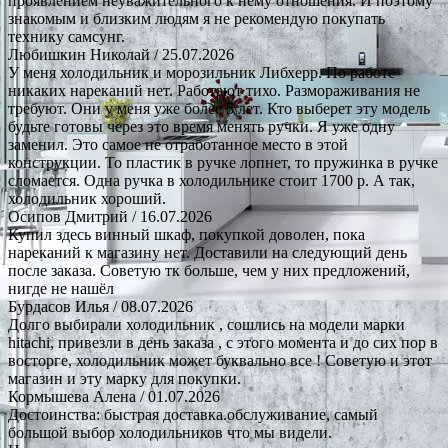
проявлением неуважительного к нему отношения. И поэтому
знакомым и близким людям я не рекомендую покупать
технику самсунг.
Любишкин Николай
/ 25.07.2026
У меня холодильник и морозильник Либхерр. По работе
никаких нареканий нет. Работают тихо. Размораживания не
требуют. Они у меня уже более 5 лет. Кто выберет эту модель
будьте готовы через это время менять ручки. Я уже одну
заменил. Это самое не отработанное место в этой
конструкции. То пластик в ручке лопнет, то пружинка в ручке
сломается. Одна ручка в холодильнике стоит 1700 р. А так,
холодильник хороший.
Осипов Дмитрий
/ 16.07.2026
Купил здесь винный шкаф, покупкой доволен, пока
нареканий к магазину нет. Доставили на следующий день
после заказа. Советую тк больше, чем у них предложений,
нигде не нашёл
Бурдасов Илья
/ 08.07.2026
Долго выбирали холодильник , сошлись на модели марки
hitachi, привезли в день заказа , с этого момента и до сих пор в
восторге, холодильник может буквально все ! Советую и этот
магазин и эту марку для покупки.
Кормышева Алена
/ 01.07.2026
Достоинства: быстрая доставка.обслуживание, самый
большой выбор холодильников что мы видели.