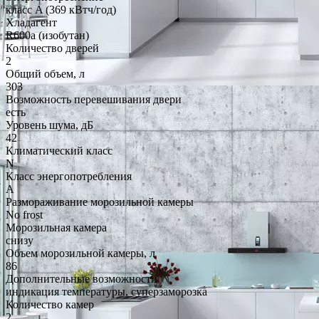
класс A (369 кВтч/год)
Хладагент
R600a (изобутан)
Количество дверей
2
Общий объем, л
303
Возможность перевешивания двери
есть
Уровень шума, дБ
42
Климатический класс
N
Класс энергопотребления
A
Размораживание морозильной камеры
No frost
Морозильная камера
снизу
Объем морозильной камеры, л
86
Дополнительные возможности
индикация температуры, суперзаморозка
Количество камер
2