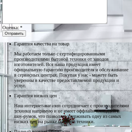
Оценка:
*
Гарантия качества на товар
Мы работаем только с сертифицированными
производителями бытовой техники от заводов
изготовителей. Вся наша продукция имеет
официальную гарантию производителя и обслуживание
в сервисных центрах. Покупая у нас - можете быть
уверенны в качестве предоставляемой продукции и
услуг.
Гарантия низких цен
Наш интернет-магазин сотрудничает с производителями
техники напрямую и не имеет оффлайн площадей и
шоу-румов, что позволяет удерживать одну из самых
низких цен на рынке бытовой техники.
Полный возврат стоимости