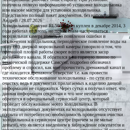
получила полную информацию об установке холодильника
или вызове мастера для установки холодильника.
Представлен полный пакет документов, без напоминаний
Андрей
/ 28.07.2026
Холодильник Самсунг RL50RR был куплен в декабре 2014, 3
года работал не плохо, но потом стала настраиваться
морозильная камера вплоть до появления ошибки и
отключения холодильника, периодическое появление воды на
полу под дверкой морозильной камеры говорило о том, что
причиной плохой работы скорее всего является засор
дренажного канала. Я обратился в на горячую линию по
технической поддержке Самсунг, подробно обозначил
проблему и спросил, как мне прочистить дренажный канал и
где находится дренажное отверстие т.е. как провести
техническое обслуживание холодильника - по сути его
очистку, ведь в документах прилагаемых к изделию данной
информации не содержится. Через сутки я получил ответ, что
данная информация секретная и что мне необходимо
обратится в официальный сервисный центр, который
проведет обслуживание моего холодильника. В
эксплуатационных документах на холодильник отсутствует
(скрыта от потребителя) необходимость проведения очистки
холодильника в сервисном центре (причем за не малые
деньги), что является введением в заблуждение покупателя и