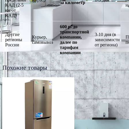
за километр
КАД (2-5
н
км от
КАД)
600 р. до
транспортной
Другие
3-10 дня (в
Курьер,
компании,
П
регионы
зависимости
самовывоз
далее по
п
России
от региона)
тарифам
компании
Похожие товары