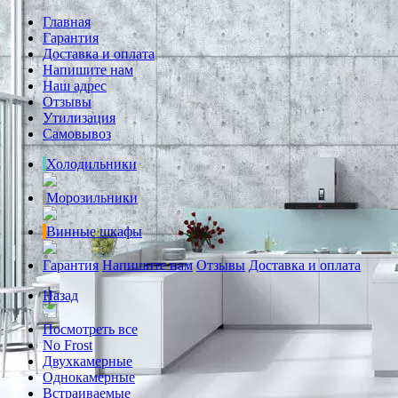
Главная
Гарантия
Доставка и оплата
Напишите нам
Наш адрес
Отзывы
Утилизация
Самовывоз
Холодильники
Морозильники
Винные шкафы
Гарантия
Напишите нам
Отзывы
Доставка и оплата
Назад
Посмотреть все
No Frost
Двухкамерные
Однокамерные
Встраиваемые