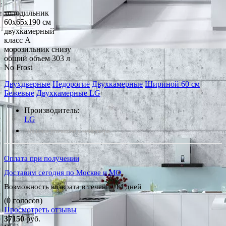
холодильник
60x65x190 см
двухкамерный
класс A
морозильник снизу
общий объем 303 л
No Frost
Двухдверные
Недорогие
Двухкамерные
Шириной 60 см
Бежевые
Двухкамерные LG
Производитель:
LG
*Наличие уточняйте у менеджера
Оплата при получении
Доставим сегодня по Москве и МО
Возможность возврата в течение 14 дней
(0 голосов)
Просмотреть отзывы
37150
руб.