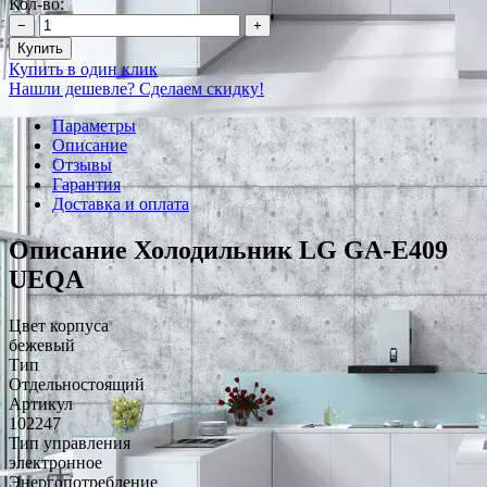
Кол-во:
−
+
Купить
Купить в один клик
Нашли дешевле? Сделаем скидку!
Параметры
Описание
Отзывы
Гарантия
Доставка и оплата
Описание Холодильник LG GA-E409
UEQA
Цвет корпуса
бежевый
Тип
Отдельностоящий
Артикул
102247
Тип управления
электронное
Энергопотребление