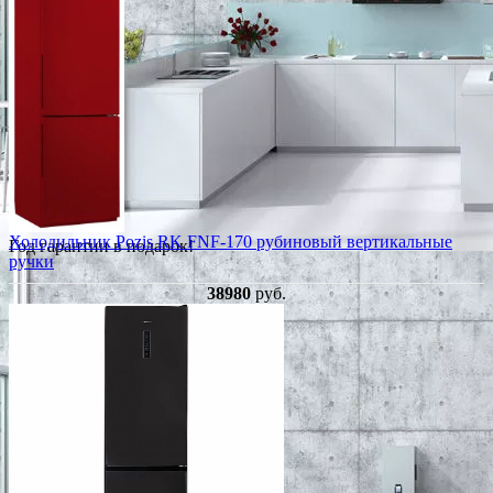
Холодильник Pozis RK FNF-170 рубиновый вертикальные
Год гарантии в подарок!
ручки
38980
руб.