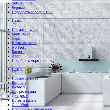
Side By Side
Черные
Подобрать холодильник
Назад
Посмотреть все
Маленькие
Лари
Встраиваемые
No Frost
Бирюса
Atlant
Подобрать морозильник
Назад
Посмотреть все
Dunavox
Liebherr
Для ресторана
Для дома
Встраиваемые
Cold Vine
Подобрать винный шкаф