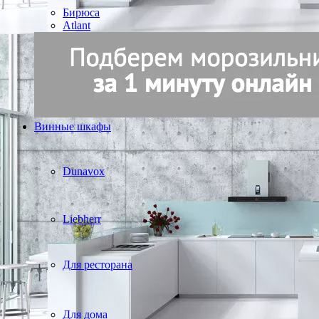
Бирюса
Atlant
Винные шкафы
Dunavox
Liebherr
Для ресторана
Для дома