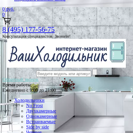
0
руб.
0
8 (495) 177-56-75
Консультация специалистов. Звоните!
Обратный звонок
Время работы:
Ежедневно с 9:00 до 21:00
Холодильники
No Frost
Двухкамерные
Однокамерные
Встраиваемые
Side by side
Черные