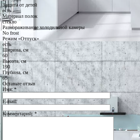
Защита от детей
есть
Материал полок
стекло
Размораживание холодильной камеры
No frost
Режим «Отпуск»
есть
Ширина, см
60
Высота, см
190
Глубина, см
65
Оставьте отзыв
Имя:
*
E-mail:
Комментарий:
*