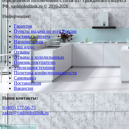
определяемой положениями Статьи 437 Гражданского кодекса
РФ. vashholodilnik.ru © 2016-2026
Информация:
Гарантия
Пункты выдачи по всей России
Доставка и оплата
Напишите нам
Наш адрес
Отзывы
Отзывы о холодильниках
Помощь покупателю
Утилизация техники
Политика конфиденциальности
Самовывоз
Поставщикам
Вакансии
Наши контакты:
8 (495) 177-56-75
zakaz@vashholodilnik.ru
Написать директору