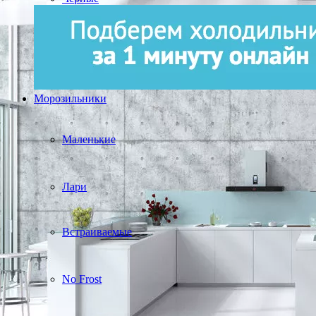
Морозильники
Маленькие
Лари
Встраиваемые
No Frost