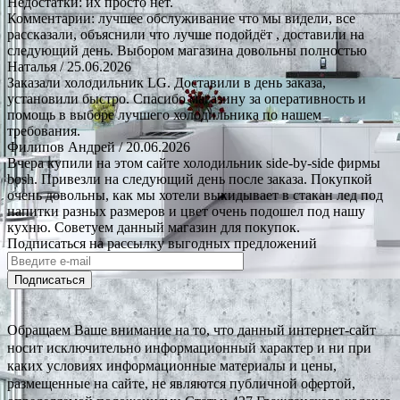
Недостатки: их просто нет.
Комментарии: лучшее обслуживание что мы видели, все
рассказали, объяснили что лучше подойдёт , доставили на
следующий день. Выбором магазина довольны полностью
Наталья
/ 25.06.2026
Заказали холодильник LG. Доставили в день заказа,
установили быстро. Спасибо магазину за оперативность и
помощь в выборе лучшего холодильника по нашем
требования.
Филипов Андрей
/ 20.06.2026
Вчера купили на этом сайте холодильник side-by-side фирмы
bosh. Привезли на следующий день после заказа. Покупкой
очень довольны, как мы хотели выкидывает в стакан лед под
напитки разных размеров и цвет очень подошел под нашу
кухню. Советуем данный магазин для покупок.
Подписаться на рассылку выгодных предложений
Подписаться
Обращаем Ваше внимание на то, что данный интернет-сайт
носит исключительно информационный характер и ни при
каких условиях информационные материалы и цены,
размещенные на сайте, не являются публичной офертой,