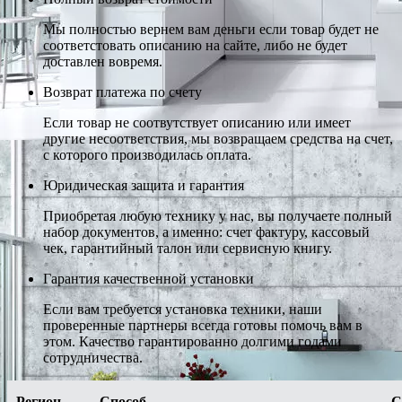
Мы полностью вернем вам деньги если товар будет не
соответстовать описанию на сайте, либо не будет
доставлен вовремя.
Возврат платежа по счету
Если товар не соотвутствует описанию или имеет
другие несоответствия, мы возвращаем средства на счет,
с которого производилась оплата.
Юридическая защита и гарантия
Приобретая любую технику у нас, вы получаете полный
набор документов, а именно: счет фактуру, кассовый
чек, гарантийный талон или сервисную книгу.
Гарантия качественной установки
Если вам требуется установка техники, наши
проверенные партнеры всегда готовы помочь вам в
этом. Качество гарантированно долгими годами
сотрудничества.
Регион
Способ
С