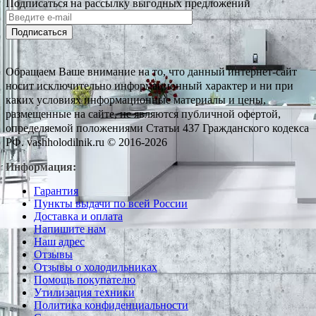
Подписаться на рассылку выгодных предложений
Подписаться
Обращаем Ваше внимание на то, что данный интернет-сайт
носит исключительно информационный характер и ни при
каких условиях информационные материалы и цены,
размещенные на сайте, не являются публичной офертой,
определяемой положениями Статьи 437 Гражданского кодекса
РФ. vashholodilnik.ru © 2016-2026
Информация:
Гарантия
Пункты выдачи по всей России
Доставка и оплата
Напишите нам
Наш адрес
Отзывы
Отзывы о холодильниках
Помощь покупателю
Утилизация техники
Политика конфиденциальности