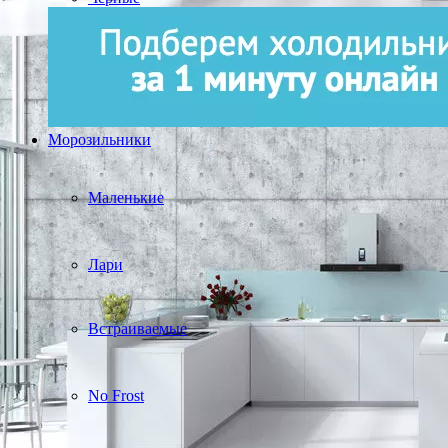
Морозильники
Маленькие
Лари
Встраиваемые
No Frost