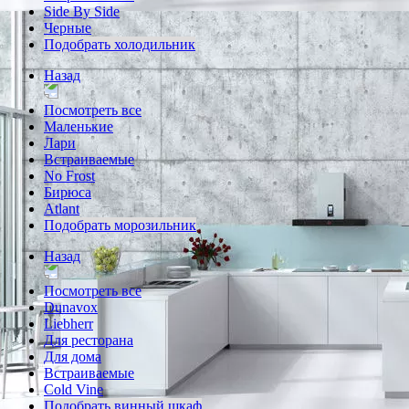
Side By Side
Черные
Подобрать холодильник
Назад
Посмотреть все
Маленькие
Лари
Встраиваемые
No Frost
Бирюса
Atlant
Подобрать морозильник
Назад
Посмотреть все
Dunavox
Liebherr
Для ресторана
Для дома
Встраиваемые
Cold Vine
Подобрать винный шкаф