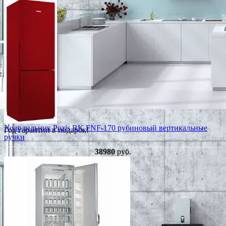
Холодильник Pozis RK FNF-170 рубиновый вертикальные
Год гарантии в подарок!
ручки
38980
руб.