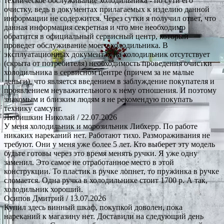
техническое обслуживание холодильника - по сути его
очистку, ведь в документах прилагаемых к изделию данной
информации не содержится. Через сутки я получил ответ, что
данная информация секретная и что мне необходимо
обратится в официальный сервисный центр, который
проведет обслуживание моего холодильника. В
эксплуатационных документах на холодильник отсутствует
(скрыта от потребителя) необходимость проведения очистки
холодильника в сервисном центре (причем за не малые
деньги), что является введением в заблуждение покупателя и
проявлением неуважительного к нему отношения. И поэтому
знакомым и близким людям я не рекомендую покупать
технику самсунг.
Любишкин Николай
/ 22.07.2026
У меня холодильник и морозильник Либхерр. По работе
никаких нареканий нет. Работают тихо. Размораживания не
требуют. Они у меня уже более 5 лет. Кто выберет эту модель
будьте готовы через это время менять ручки. Я уже одну
заменил. Это самое не отработанное место в этой
конструкции. То пластик в ручке лопнет, то пружинка в ручке
сломается. Одна ручка в холодильнике стоит 1700 р. А так,
холодильник хороший.
Осипов Дмитрий
/ 13.07.2026
Купил здесь винный шкаф, покупкой доволен, пока
нареканий к магазину нет. Доставили на следующий день