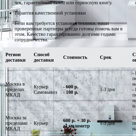
чек, гарантийный талон или сервисную книгу.
Гарантия качественной установки
Если вам требуется установка техники, наши
проверенные партнеры всегда готовы помочь вам в
этом. Качество гарантированно долгими годами
сотрудничества.
Регион
Способ
С
Стоимость
Срок
доставки
доставки
о
-
п
Москва в
н
Курьер
-
600 р.
пределах
1-3 дня
-
Самовывоз
-
100 р.
МКАД
п
н
и
Москва за
П
600 р. + 30 р.
пределами
Курьер
1-3 дня
п
за километр
МКАД
н