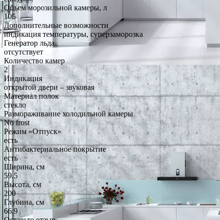
Объем морозильной камеры, л
105
Дополнительные возможности
индикация температуры, суперзаморозка
Генератор льда
отсутствует
Количество камер
2
Индикация
открытой двери – звуковая
Материал полок
стекло
Размораживание холодильной камеры
No frost
Режим «Отпуск»
есть
Антибактериальное покрытие
есть
Ширина, см
59.5
Высота, см
200
Глубина, см
66.9
Оставьте отзыв