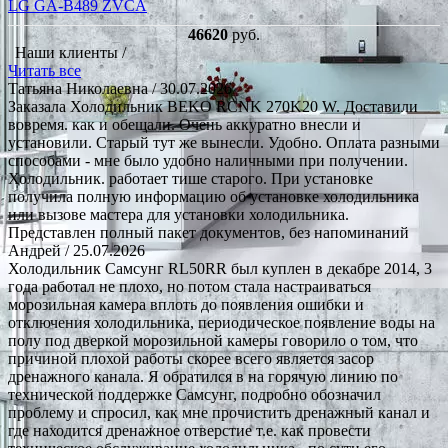
LG GA-B489 ZVCA
46620
руб.
Наши клиенты /
Читать все
Татьяна Николаевна
/ 30.07.2026
Заказала Холодильник BEKO RCNK 270K20 W. Доставили
вовремя. как и обещали. Очень аккуратно внесли и
установили. Старый тут же вынесли. Удобно. Оплата разными
способами - мне было удобно наличными при получении.
Холодильник. работает тише старого. При установке
получила полную информацию об установке холодильника
или вызове мастера для установки холодильника.
Представлен полный пакет документов, без напоминаний
Андрей
/ 25.07.2026
Холодильник Самсунг RL50RR был куплен в декабре 2014, 3
года работал не плохо, но потом стала настраиваться
морозильная камера вплоть до появления ошибки и
отключения холодильника, периодическое появление воды на
полу под дверкой морозильной камеры говорило о том, что
причиной плохой работы скорее всего является засор
дренажного канала. Я обратился в на горячую линию по
технической поддержке Самсунг, подробно обозначил
проблему и спросил, как мне прочистить дренажный канал и
где находится дренажное отверстие т.е. как провести