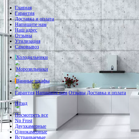
Главная
Гарантия
Доставка и оплата
Напишите нам
Наш адрес
Отзывы
Утилизация
Самовывоз
Холодильники
Морозильники
Винные шкафы
Гарантия
Напишите нам
Отзывы
Доставка и оплата
Назад
Посмотреть все
No Frost
Двухкамерные
Однокамерные
Встраиваемые