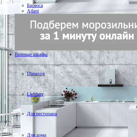
Бирюса
Atlant
Винные шкафы
Dunavox
Liebherr
Для ресторана
Для дома