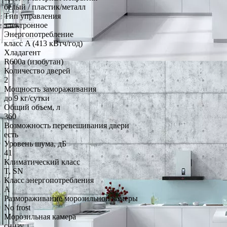
белый / пластик/металл
Тип управления
электронное
Энергопотребление
класс A (413 кВтч/год)
Хладагент
R600a (изобутан)
Количество дверей
2
Мощность замораживания
до 9 кг/cутки
Общий объем, л
360
Возможность перевешивания двери
есть
Уровень шума, дБ
41
Климатический класс
T, SN
Класс энергопотребления
A
Размораживание морозильной камеры
No frost
Морозильная камера
снизу