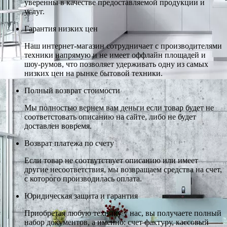
уверенны в качестве предоставляемой продукции и
услуг.
Гарантия низких цен
Наш интернет-магазин сотрудничает с производителями
техники напрямую и не имеет оффлайн площадей и
шоу-румов, что позволяет удерживать одну из самых
низких цен на рынке бытовой техники.
Полный возврат стоимости
Мы полностью вернем вам деньги если товар будет не
соответстовать описанию на сайте, либо не будет
доставлен вовремя.
Возврат платежа по счету
Если товар не соотвутствует описанию или имеет
другие несоответствия, мы возвращаем средства на счет,
с которого производилась оплата.
Юридическая защита и гарантия
Приобретая любую технику у нас, вы получаете полный
набор документов, а именно: счет фактуру, кассовый