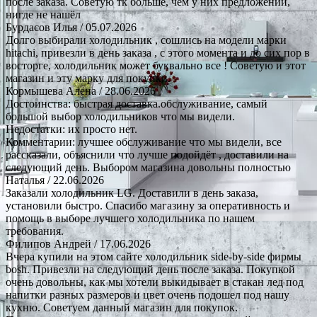
после заказа. Советую тк больше, чем у них предложений,
нигде не нашёл
Бурдасов Илья
/ 05.07.2026
Долго выбирали холодильник , сошлись на модели марки
hitachi, привезли в день заказа , с этого момента и до сих пор в
восторге, холодильник может буквально все ! Советую и этот
магазин и эту марку для покупки.
Кормышева Алена
/ 28.06.2026
Достоинства: быстрая доставка.обслуживание, самый
большой выбор холодильников что мы видели.
Недостатки: их просто нет.
Комментарии: лучшее обслуживание что мы видели, все
рассказали, объяснили что лучше подойдёт , доставили на
следующий день. Выбором магазина довольны полностью
Наталья
/ 22.06.2026
Заказали холодильник LG. Доставили в день заказа,
установили быстро. Спасибо магазину за оперативность и
помощь в выборе лучшего холодильника по нашем
требования.
Филипов Андрей
/ 17.06.2026
Вчера купили на этом сайте холодильник side-by-side фирмы
bosh. Привезли на следующий день после заказа. Покупкой
очень довольны, как мы хотели выкидывает в стакан лед под
напитки разных размеров и цвет очень подошел под нашу
кухню. Советуем данный магазин для покупок.