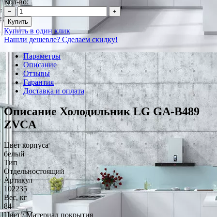
Кол-во:
−
+
Купить
Купить в один клик
Нашли дешевле? Сделаем скидку!
Параметры
Описание
Отзывы
Гарантия
Доставка и оплата
Описание Холодильник LG GA-B489
ZVCA
Цвет корпуса
белый
Тип
Отдельностоящий
Артикул
102235
Вес, кг
84
Цвет / Материал покрытия