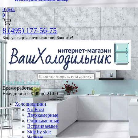
0
руб.
0
8 (495) 177-56-75
Консультация специалистов. Звоните!
Обратный звонок
Время работы:
Ежедневно с 9:00 до 21:00
Холодильники
No Frost
Двухкамерные
Однокамерные
Встраиваемые
Side by side
Черные