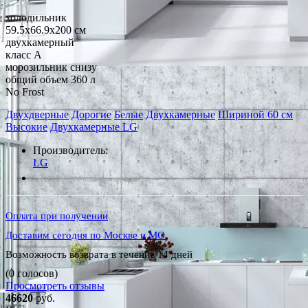
холодильник
59.5x66.9x200 см
двухкамерный
класс A
морозильник снизу
общий объем 360 л
No Frost
Двухдверные
Дорогие
Белые
Двухкамерные
Шириной 60 см
Высокие
Двухкамерные LG
Производитель:
LG
*Наличие уточняйте у менеджера
Оплата при получении
Доставим сегодня по Москве и МО
Возможность возврата в течение 14 дней
(0 голосов)
Просмотреть отзывы
46620
руб.