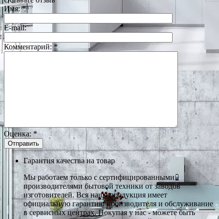
Имя:
*
E-mail:
Комментарий:
*
Оценка:
*
Гарантия качества на товар
Мы работаем только с сертифицированными
производителями бытовой техники от заводов
изготовителей. Вся наша продукция имеет
официальную гарантию производителя и обслуживание
в сервисных центрах. Покупая у нас - можете быть