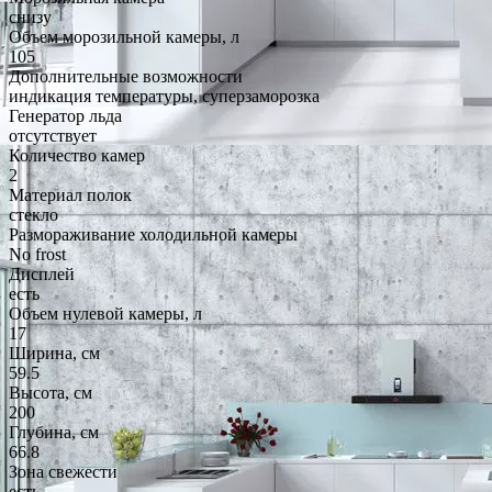
снизу
Объем морозильной камеры, л
105
Дополнительные возможности
индикация температуры, суперзаморозка
Генератор льда
отсутствует
Количество камер
2
Материал полок
стекло
Размораживание холодильной камеры
No frost
Дисплей
есть
Объем нулевой камеры, л
17
Ширина, см
59.5
Высота, см
200
Глубина, см
66.8
Зона свежести
есть