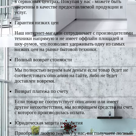
в сервисных центрах. Покупая у нас - можете быть
уверенны в качестве предоставляемой продукции и
услуг.
Гарантия низких цен
Наш интернет-магазин сотрудничает с производителями
техники напрямую и не имеет оффлайн площадей и
шоу-румов, что позволяет удерживать одну из самых
низких цен на рынке бытовой техники.
Полный возврат стоимости
Мы полностью вернем вам деньги если товар будет не
соответстовать описанию на сайте, либо не будет
доставлен вовремя.
Возврат платежа по счету
Если товар не соотвутствует описанию или имеет
другие несоответствия, мы возвращаем средства на счет,
с которого производилась оплата.
Юридическая защита и гарантия
Приобретая любую технику у нас, вы получаете полный