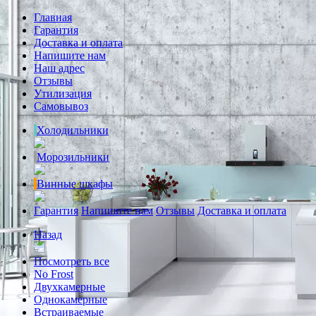
Главная
Гарантия
Доставка и оплата
Напишите нам
Наш адрес
Отзывы
Утилизация
Самовывоз
Холодильники
Морозильники
Винные шкафы
Гарантия
Напишите нам
Отзывы
Доставка и оплата
Назад
Посмотреть все
No Frost
Двухкамерные
Однокамерные
Встраиваемые