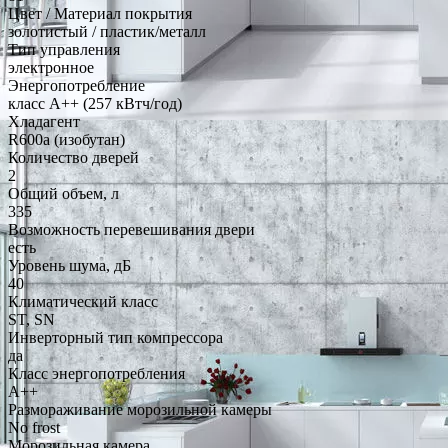
Цвет / Материал покрытия
золотистый / пластик/металл
Тип управления
электронное
Энергопотребление
класс A++ (257 кВтч/год)
Хладагент
R600a (изобутан)
Количество дверей
2
Общий объем, л
335
Возможность перевешивания двери
есть
Уровень шума, дБ
40
Климатический класс
ST, SN
Инверторный тип компрессора
да
Класс энергопотребления
A++
Размораживание морозильной камеры
No frost
Морозильная камера