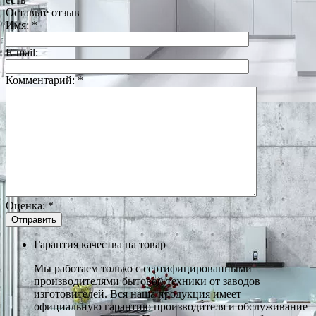
Оставьте отзыв
Имя:
*
E-mail:
Комментарий:
*
Оценка:
*
Гарантия качества на товар
Мы работаем только с сертифицированными
производителями бытовой техники от заводов
изготовителей. Вся наша продукция имеет
официальную гарантию производителя и обслуживание