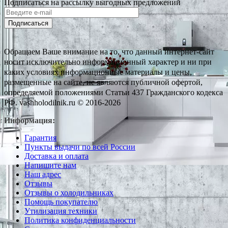
Подписаться на рассылку выгодных предложений
Подписаться
Обращаем Ваше внимание на то, что данный интернет-сайт
носит исключительно информационный характер и ни при
каких условиях информационные материалы и цены,
размещенные на сайте, не являются публичной офертой,
определяемой положениями Статьи 437 Гражданского кодекса
РФ. vashholodilnik.ru © 2016-2026
Информация:
Гарантия
Пункты выдачи по всей России
Доставка и оплата
Напишите нам
Наш адрес
Отзывы
Отзывы о холодильниках
Помощь покупателю
Утилизация техники
Политика конфиденциальности