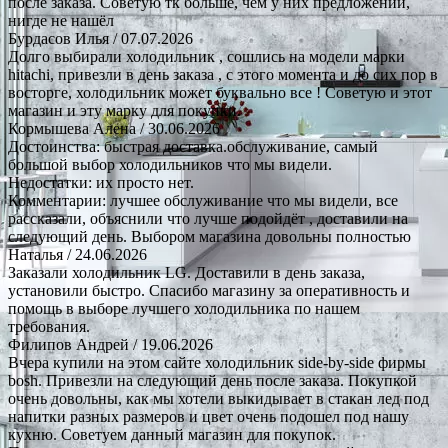
после заказа. Советую тк больше, чем у них предложений,
нигде не нашёл
Бурдасов Илья
/ 07.07.2026
Долго выбирали холодильник , сошлись на модели марки
hitachi, привезли в день заказа , с этого момента и до сих пор в
восторге, холодильник может буквально все ! Советую и этот
магазин и эту марку для покупки.
Кормышева Алена
/ 30.06.2026
Достоинства: быстрая доставка.обслуживание, самый
большой выбор холодильников что мы видели.
Недостатки: их просто нет.
Комментарии: лучшее обслуживание что мы видели, все
рассказали, объяснили что лучше подойдёт , доставили на
следующий день. Выбором магазина довольны полностью
Наталья
/ 24.06.2026
Заказали холодильник LG. Доставили в день заказа,
установили быстро. Спасибо магазину за оперативность и
помощь в выборе лучшего холодильника по нашем
требования.
Филипов Андрей
/ 19.06.2026
Вчера купили на этом сайте холодильник side-by-side фирмы
bosh. Привезли на следующий день после заказа. Покупкой
очень довольны, как мы хотели выкидывает в стакан лед под
напитки разных размеров и цвет очень подошел под нашу
кухню. Советуем данный магазин для покупок.