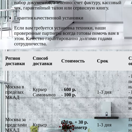
набор документов, а именно: счет фактуру, кассовый
чек, гарантийный талон или сервисную книгу.
Гарантия качественной установки
Если вам требуется установка техники, наши
проверенные партнеры всегда готовы помочь вам в
этом. Качество гарантированно долгими годами
сотрудничества.
Регион
Способ
С
Стоимость
Срок
доставки
доставки
о
-
п
Москва в
н
Курьер
-
600 р.
пределах
1-3 дня
-
Самовывоз
-
100 р.
МКАД
п
н
и
Москва за
П
600 р. + 30 р.
пределами
Курьер
1-3 дня
п
за километр
МКАД
н