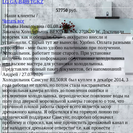
LG GA-B489 TGKZ
57750
руб.
Наши клиенты /
Читать все
Татьяна Николаевна
/ 01.08.2026
Заказала Холодильник BEKO RCNK 270K20 W. Доставили
вовремя. как и обещали. Очень аккуратно внесли и
установили. Старый тут же вынесли. Удобно. Оплата разными
способами - мне было удобно наличными при получении.
Холодильник. работает тише старого. При установке
получила полную информацию об установке холодильника
или вызове мастера для установки холодильника.
Представлен полный пакет документов, без напоминаний
Андрей
/ 27.07.2026
Холодильник Самсунг RL50RR был куплен в декабре 2014, 3
года работал не плохо, но потом стала настраиваться
морозильная камера вплоть до появления ошибки и
отключения холодильника, периодическое появление воды на
полу под дверкой морозильной камеры говорило о том, что
причиной плохой работы скорее всего является засор
дренажного канала. Я обратился в на горячую линию по
технической поддержке Самсунг, подробно обозначил
проблему и спросил, как мне прочистить дренажный канал и
где находится дренажное отверстие т.е. как провести