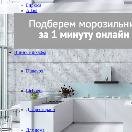
Бирюса
Atlant
Винные шкафы
Dunavox
Liebherr
Для ресторана
Для дома