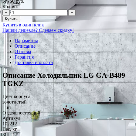
57750
руб.
Кол-во:
−
+
Купить
Купить в один клик
Нашли дешевле? Сделаем скидку!
Параметры
Описание
Отзывы
Гарантия
Доставка и оплата
Описание Холодильник LG GA-B489
TGKZ
Цвет корпуса
золотистый
Тип
Отдельностоящий
Артикул
102212
Вес, кг
81