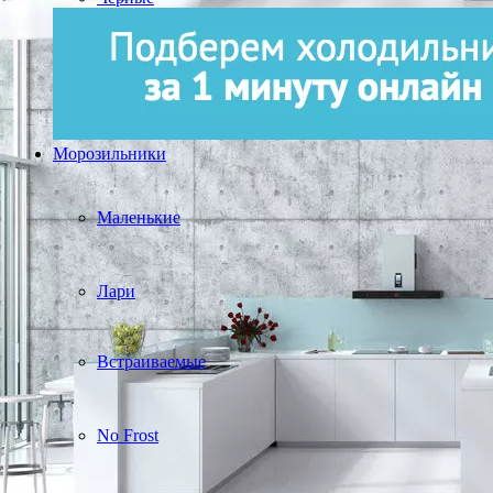
Морозильники
Маленькие
Лари
Встраиваемые
No Frost