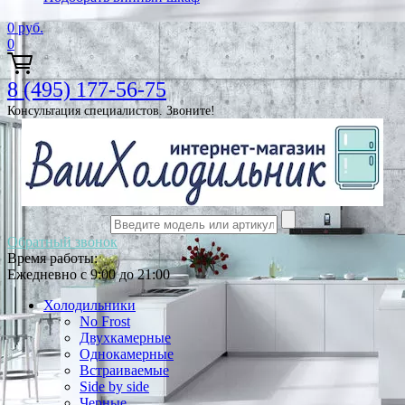
0
руб.
0
8 (495) 177-56-75
Консультация специалистов. Звоните!
Обратный звонок
Время работы:
Ежедневно с 9:00 до 21:00
Холодильники
No Frost
Двухкамерные
Однокамерные
Встраиваемые
Side by side
Черные