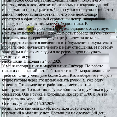
техническое обслуживание холодильника - по сути его
очистку, ведь в документах прилагаемых к изделию данной
информации не содержится. Через сутки я получил ответ, что
данная информация секретная и что мне необходимо
обратится в официальный сервисный центр, который
проведет обслуживание моего холодильника. В
эксплуатационных документах на холодильник отсутствует
(скрыта от потребителя) необходимость проведения очистки
холодильника в сервисном центре (причем за не малые
деньги), что является введением в заблуждение покупателя и
проявлением неуважительного к нему отношения. И поэтому
знакомым и близким людям я не рекомендую покупать
технику самсунг.
Любишкин Николай
/ 24.07.2026
У меня холодильник и морозильник Либхерр. По работе
никаких нареканий нет. Работают тихо. Размораживания не
требуют. Они у меня уже более 5 лет. Кто выберет эту модель
будьте готовы через это время менять ручки. Я уже одну
заменил. Это самое не отработанное место в этой
конструкции. То пластик в ручке лопнет, то пружинка в ручке
сломается. Одна ручка в холодильнике стоит 1700 р. А так,
холодильник хороший.
Осипов Дмитрий
/ 15.07.2026
Купил здесь винный шкаф, покупкой доволен, пока
нареканий к магазину нет. Доставили на следующий день