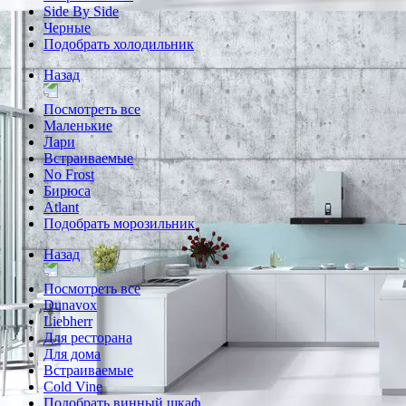
Side By Side
Черные
Подобрать холодильник
Назад
Посмотреть все
Маленькие
Лари
Встраиваемые
No Frost
Бирюса
Atlant
Подобрать морозильник
Назад
Посмотреть все
Dunavox
Liebherr
Для ресторана
Для дома
Встраиваемые
Cold Vine
Подобрать винный шкаф