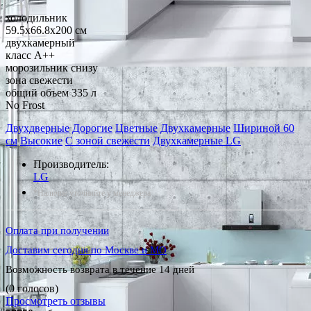
холодильник
59.5x66.8x200 см
двухкамерный
класс A++
морозильник снизу
зона свежести
общий объем 335 л
No Frost
Двухдверные
Дорогие
Цветные
Двухкамерные
Шириной 60
см
Высокие
С зоной свежести
Двухкамерные LG
Производитель:
LG
*Наличие уточняйте у менеджера
Оплата при получении
Доставим сегодня по Москве и МО
Возможность возврата в течение 14 дней
(0 голосов)
Просмотреть отзывы