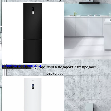
Maunfeld MFF200NFBE
Сезонная скидка
Год гарантии в подарок!
Хит продаж!
62070
руб.