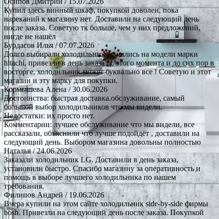
Осипов Дмитрий
/ 15.07.2026
Купил здесь винный шкаф, покупкой доволен, пока
нареканий к магазину нет. Доставили на следующий день
после заказа. Советую тк больше, чем у них предложений,
нигде не нашёл
Бурдасов Илья
/ 07.07.2026
Долго выбирали холодильник , сошлись на модели марки
hitachi, привезли в день заказа , с этого момента и до сих пор в
восторге, холодильник может буквально все ! Советую и этот
магазин и эту марку для покупки.
Кормышева Алена
/ 30.06.2026
Достоинства: быстрая доставка.обслуживание, самый
большой выбор холодильников что мы видели.
Недостатки: их просто нет.
Комментарии: лучшее обслуживание что мы видели, все
рассказали, объяснили что лучше подойдёт , доставили на
следующий день. Выбором магазина довольны полностью
Наталья
/ 24.06.2026
Заказали холодильник LG. Доставили в день заказа,
установили быстро. Спасибо магазину за оперативность и
помощь в выборе лучшего холодильника по нашем
требования.
Филипов Андрей
/ 19.06.2026
Вчера купили на этом сайте холодильник side-by-side фирмы
bosh. Привезли на следующий день после заказа. Покупкой