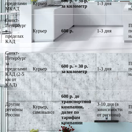
600 р. + 30 р.
пределами
Курьер
1-3 дня
п
за километр
МКАД
н
Санкт-
Петербург
П
в
Курьер
600 р.
1-3 дня
п
пределах
н
КАД
Санкт-
Петербург
за
П
600 р. + 30 р.
пределами
Курьер
1-3 дня
п
за километр
КАД (2-5
н
км от
КАД)
600 р. до
транспортной
Другие
3-10 дня (в
Курьер,
компании,
П
регионы
зависимости
самовывоз
далее по
п
России
от региона)
тарифам
компании