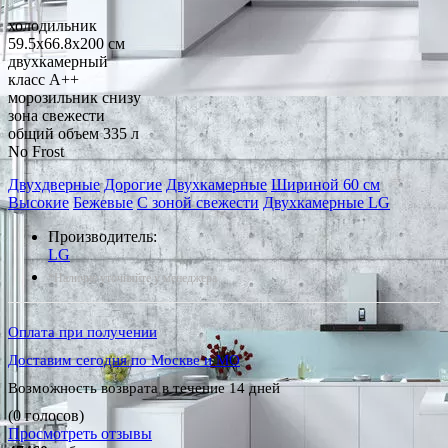
холодильник
59.5x66.8x200 см
двухкамерный
класс A++
морозильник снизу
зона свежести
общий объем 335 л
No Frost
Двухдверные
Дорогие
Двухкамерные
Шириной 60 см
Высокие
Бежевые
С зоной свежести
Двухкамерные LG
Производитель:
LG
*Наличие уточняйте у менеджера
Оплата при получении
Доставим сегодня по Москве и МО
Возможность возврата в течение 14 дней
(0 голосов)
Просмотреть отзывы