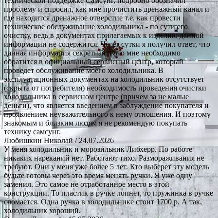
технической поддержке Самсунг, подробно обозначил
проблему и спросил, как мне прочистить дренажный канал и
где находится дренажное отверстие т.е. как провести
техническое обслуживание холодильника - по сути его
очистку, ведь в документах прилагаемых к изделию данной
информации не содержится. Через сутки я получил ответ, что
данная информация секретная и что мне необходимо
обратится в официальный сервисный центр, который
проведет обслуживание моего холодильника. В
эксплуатационных документах на холодильник отсутствует
(скрыта от потребителя) необходимость проведения очистки
холодильника в сервисном центре (причем за не малые
деньги), что является введением в заблуждение покупателя и
проявлением неуважительного к нему отношения. И поэтому
знакомым и близким людям я не рекомендую покупать
технику самсунг.
Любишкин Николай
/ 24.07.2026
У меня холодильник и морозильник Либхерр. По работе
никаких нареканий нет. Работают тихо. Размораживания не
требуют. Они у меня уже более 5 лет. Кто выберет эту модель
будьте готовы через это время менять ручки. Я уже одну
заменил. Это самое не отработанное место в этой
конструкции. То пластик в ручке лопнет, то пружинка в ручке
сломается. Одна ручка в холодильнике стоит 1700 р. А так,
холодильник хороший.