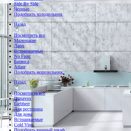
Side By Side
Черные
Подобрать холодильник
Назад
Посмотреть все
Маленькие
Лари
Встраиваемые
No Frost
Бирюса
Atlant
Подобрать морозильник
Назад
Посмотреть все
Dunavox
Liebherr
Для ресторана
Для дома
Встраиваемые
Cold Vine
Подобрать винный шкаф