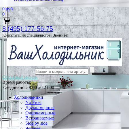
0
руб.
0
8 (495) 177-56-75
Консультация специалистов. Звоните!
Обратный звонок
Время работы:
Ежедневно с 9:00 до 21:00
Холодильники
No Frost
Двухкамерные
Однокамерные
Встраиваемые
Side by side
Черные