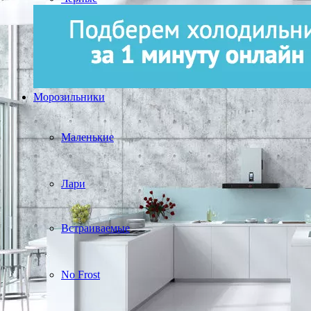
Морозильники
Маленькие
Лари
Встраиваемые
No Frost