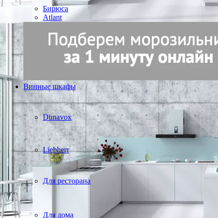
Бирюса
Atlant
Винные шкафы
Dunavox
Liebherr
Для ресторана
Для дома