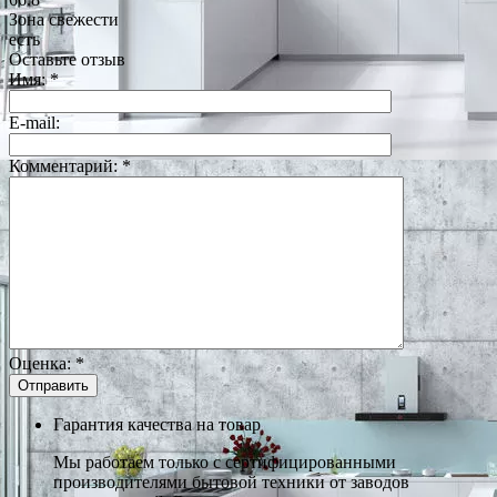
Зона свежести
есть
Оставьте отзыв
Имя:
*
E-mail:
Комментарий:
*
Оценка:
*
Гарантия качества на товар
Мы работаем только с сертифицированными
производителями бытовой техники от заводов