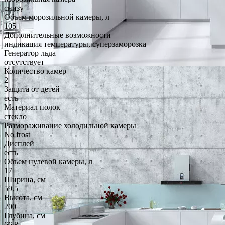
снизу
Объем морозильной камеры, л
105
Дополнительные возможности
индикация температуры, суперзаморозка
Генератор льда
отсутствует
Количество камер
2
Защита от детей
есть
Материал полок
стекло
Размораживание холодильной камеры
No frost
Дисплей
есть
Объем нулевой камеры, л
17
Ширина, см
59.5
Высота, см
200
Глубина, см
66.8