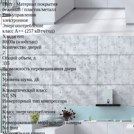
Цвет / Материал покрытия
бежевый / пластик/металл
Тип управления
электронное
Энергопотребление
класс A++ (257 кВтч/год)
Хладагент
R600a (изобутан)
Количество дверей
2
Общий объем, л
335
Возможность перевешивания двери
есть
Уровень шума, дБ
40
Климатический класс
ST, SN
Инверторный тип компрессора
да
Класс энергопотребления
A++
Размораживание морозильной камеры
No frost
Морозильная камера