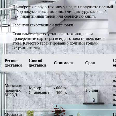
Приобретая любую технику у нас, вы получаете полный
набор документов, а именно: счет фактуру, кассовый
чек, гарантийный талон или сервисную книгу.
Гарантия качественной установки
Если вам требуется установка техники, наши
проверенные партнеры всегда готовы помочь вам в
этом. Качество гарантированно долгими годами
сотрудничества.
Регион
Способ
С
Стоимость
Срок
доставки
доставки
о
-
п
Москва в
н
Курьер
-
600 р.
пределах
1-3 дня
-
Самовывоз
-
100 р.
МКАД
п
н
и
Москва за
П