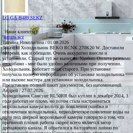
LG GA-B489 SEKZ
47460
руб.
Наши клиенты /
Читать все
Татьяна Николаевна
/ 01.08.2026
Заказала Холодильник BEKO RCNK 270K20 W. Доставили
вовремя. как и обещали. Очень аккуратно внесли и
установили. Старый тут же вынесли. Удобно. Оплата разными
способами - мне было удобно наличными при получении.
Холодильник. работает тише старого. При установке
получила полную информацию об установке холодильника
или вызове мастера для установки холодильника.
Представлен полный пакет документов, без напоминаний
Андрей
/ 27.07.2026
Холодильник Самсунг RL50RR был куплен в декабре 2014, 3
года работал не плохо, но потом стала настраиваться
морозильная камера вплоть до появления ошибки и
отключения холодильника, периодическое появление воды на
полу под дверкой морозильной камеры говорило о том, что
причиной плохой работы скорее всего является засор
дренажного канала. Я обратился в на горячую линию по