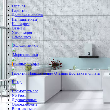
Главная
Гарантия
Доставка и оплата
Напишите нам
Наш адрес
Отзывы
Утилизация
Самовывоз
Холодильники
Морозильники
Винные шкафы
Гарантия
Напишите нам
Отзывы
Доставка и оплата
Назад
Посмотреть все
No Frost
Двухкамерные
Однокамерные
Встраиваемые