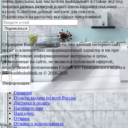
очень довольны, как мы хотели выкидывает в стакан лед под
напитки разных размеров и цвет очень подошел под нашу
кухню. Советуем данный магазин для покупок.
Подписаться на рассылку выгодных предложений
Подписаться
Обращаем Ваше внимание на то, что данный интернет-сайт
носит исключительно информационный характер и ни при
каких условиях информационные материалы и цены,
размещенные на сайте, не являются публичной офертой,
определяемой положениями Статьи 437 Гражданского кодекса
РФ. vashholodilnik.ru © 2016-2026
Информация:
Гарантия
Пункты выдачи по всей России
Доставка и оплата
Напишите нам
Наш адрес
Отзывы
Отзывы о холодильниках