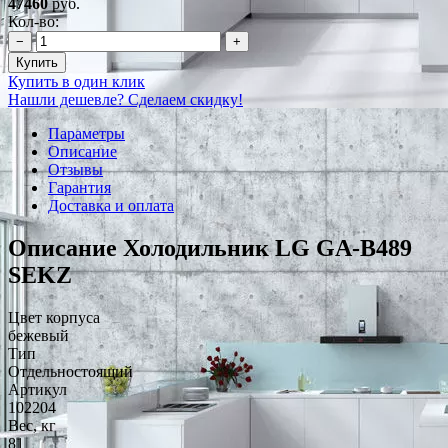
47460
руб.
Кол-во:
−
+
Купить
Купить в один клик
Нашли дешевле? Сделаем скидку!
Параметры
Описание
Отзывы
Гарантия
Доставка и оплата
Описание Холодильник LG GA-B489
SEKZ
Цвет корпуса
бежевый
Тип
Отдельностоящий
Артикул
102204
Вес, кг
81